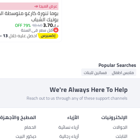
All بدلات وبلوزات نسائية
بدلات نسائية
ملابس هندية
فساتين قصيرة
أطقم البيكيني
فساتين الفتيات
عرض الميجا 📣
All ملابس هندية
بليزر نسائي
تنانير الفتيات
فساتين الحفلات
ملابس نسائية عربية
بدلات نسائية قطعة واحدة
بوما تنورة كارغو متوسطة ا
All ملابس نسائية عربية
قطعة بيكيني علوية
جاكيتات نسائية عرقية
بوتيك الشباب
أساسيات الحجاب
3.70
79% OFF
18.40
د.ك‏
أقل سعر في السنة
أقل سعر في السنة
احصل عليه خلال
13 - 14 اغسطس
Popular Searches
ملابس اطفال
فساتين للبنات
We're Always Here To Help
Reach out to us through any of these support channels
الإلكترونيات
الأزياء
المطبخ والأجهزة 
الجوالات
أزياء نسائية
الحمام
التابلت
أزياء رجالية
ديكور البيت