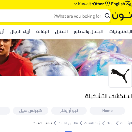
Kuwait
Other
English
الإلكترونيات
الجمال والعطور
المنزل
البقالة
أزياء الرجال
أزي
بوما
استكشف التشكيلة
استكشف التشكيلة
Home
نيو أرايفلز
كليرنس سيل
الرئيسية
الأزياء
أزياء الفتيات
ملابس الفتيات
تنانير الفتيات