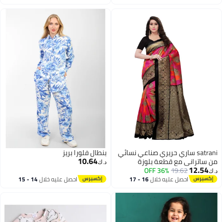
اغسطس
اغسطس
satrani ساري حريري صناعي نسائي
بنطال فلورا بريز
10.64
من ساتراني مع قطعة بلوزة
د.ك‏
12.54
(800ST39_Multi_One
36% OFF
19.62
د.ك‏
Size_Multicolour)
احصل عليه خلال
16 - 17
احصل عليه خلال
14 - 15
اغسطس
اغسطس