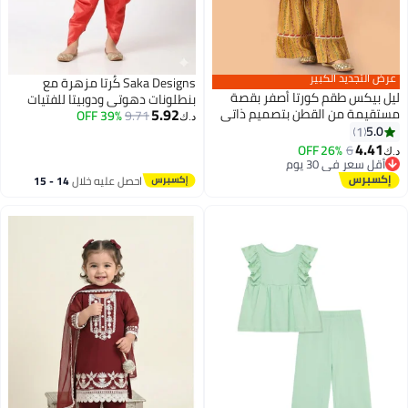
عرض التجديد الكبير
Saka Designs كُرتا مزهرة مع
ليل بيكس طقم كورتا أصفر بقصة
بنطلونات دهوتي ودوبيتا للفتيات
5.92
مستقيمة من القطن بتصميم ذاتي
39% OFF
9.71
د.ك‏
ورقبة دائرية - مثالي للمناسبات!
5.0
1
4.41
26% OFF
6
د.ك‏
أقل سعر في 30 يوم
أقل سعر في 30 يوم
احصل عليه خلال
14 - 15
اغسطس