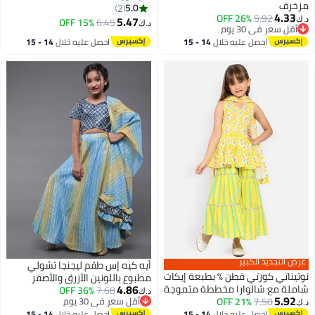
مزخرف
5.0
2
4.33
26% OFF
5.92
5.47
15% OFF
6.45
د.ك‏
د.ك‏
أقل سعر في 30 يوم
أقل سعر في 30 يوم
احصل عليه خلال
14 - 15
احصل عليه خلال
14 - 15
اغسطس
اغسطس
عرض التجديد الكبير
أيه كيه إس طقم ليجنجا تشولي
نوتيناتي كورتي قطن % بطبعة إيكات
مطبوع باللونين الأزرق والأصفر
4.86
شاملة مع شالوارا مخططة متموجة
للبنات
7.68
36% OFF
د.ك‏
5.92
7.50
21% OFF
ودوباتا شبكية للبنات
أقل سعر في 30 يوم
د.ك‏
أقل سعر في 30 يوم
احصل عليه خلال
14 - 15
احصل عليه خلال
14 - 15