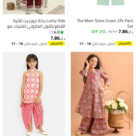
The Mom Store Green 2Pc Pant
Lucky Kids بدلة جورجيت ثلاثية
Set
القطع باللون الماروني للفتيات مع
7.86
10.51
25% OFF
تطريز معقد من الدانتيل الأبيض
4.0
1
د.ك‏
ودوبيتا
7.86
د.ك‏
احصل عليه خلال
16 - 17
احصل عليه خلال
16 - 17
اغسطس
اغسطس