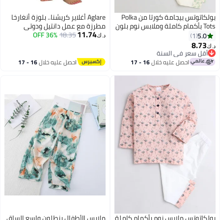
بولكاتوتس بيجامة كورتا من Polka
Aglare أغلاير كريشنا.. بلوزة أنغارخا
Tots بأكمام كاملة وملابس نوم بلون
مطرزة مع عمل دانتيل ودوتي
11.74
الجمل - أخضر
18.35
36% OFF
وموكوت موري، لاحتفالات
5.0
1
د.ك‏
جانماشتامي ونفرتاري. كيديا للبنات..
8.73
د.ك‏
7
YY28
أقل سعر في السنة
أقل سعر في السنة
احصل عليه خلال
16 - 17
احصل عليه خلال
16 - 17
اغسطس
اغسطس
بولكاتوتس ملابس نوم بأكمام كاملة
ملابس الأطفال بنطلون واسع الساق