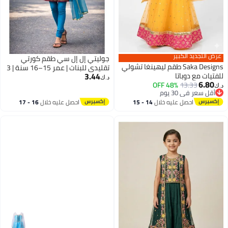
عرض التجديد الكبير
جوليتي إل إل سي طقم كورتي
Saka Designs طقم ليهينغا تشولي
تقليدي للبنات | عمر 15–16 سنة | 3
3.44
للفتيات مع دوباتا
قطع مع شال (كورتي، بنطال ووشاح)
د.ك‏
6.80
48% OFF
13.33
| خمري وأزرق
د.ك‏
أقل سعر في 30 يوم
أقل سعر في 30 يوم
احصل عليه خلال
14 - 15
احصل عليه خلال
16 - 17
اغسطس
اغسطس