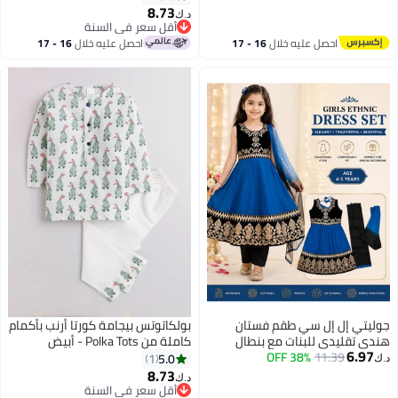
والمناسبات – عمر سنتين – مقاس
8.73
د.ك‏
6
24
أقل سعر في السنة
أقل سعر في السنة
احصل عليه خلال
16 - 17
احصل عليه خلال
16 - 17
اغسطس
اغسطس
جوليتي إل إل سي طقم فستان
بولكاتوتس بيجامة كورتا أرنب بأكمام
هندي تقليدي للبنات مع بنطال
كاملة من Polka Tots - أبيض
6.97
11.39
38% OFF
ودوباتا – أزرق وأسود بتطريز ذهبي
5.0
1
د.ك‏
– 3 قطع – عمر 4-5 سنوات
8.73
د.ك‏
7
أقل سعر في السنة