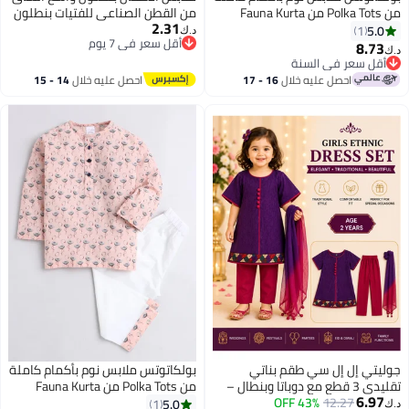
من Polka Tots من Fauna Kurta
من القطن الصناعي للفتيات بنطلون
2.31
Pyjama - لون الخوخ
مستقيم من حرير القطن بنطلون
5.0
1
د.ك‏
أقل سعر في 7 يوم
قصير فضفاض رقيق للأطفال
8.73
د.ك‏
6
أقل سعر في 7 يوم
أقل سعر في السنة
أقل سعر في السنة
احصل عليه خلال
16 - 17
احصل عليه خلال
14 - 15
اغسطس
اغسطس
جوليتي إل إل سي طقم بناتي
بولكاتوتس ملابس نوم بأكمام كاملة
تقليدي 3 قطع مع دوباتا وبنطال –
من Polka Tots من Fauna Kurta
6.97
12.27
43% OFF
بنفسجي وماروني مطرز للحفلات
Pyjama - لون الخوخ
5.0
1
د.ك‏