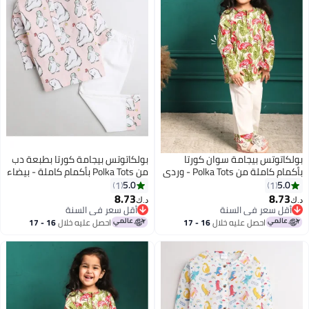
بولكاتوتس بيجامة سوان كورتا
بولكاتوتس بيجامة كورتا بطبعة دب
بأكمام كاملة من Polka Tots - وردي
من Polka Tots بأكمام كاملة - بيضاء
5.0
5.0
1
1
8.73
8.73
د.ك‏
د.ك‏
7
7
أقل سعر في السنة
أقل سعر في السنة
أقل سعر في السنة
أقل سعر في السنة
احصل عليه خلال
16 - 17
احصل عليه خلال
16 - 17
اغسطس
اغسطس