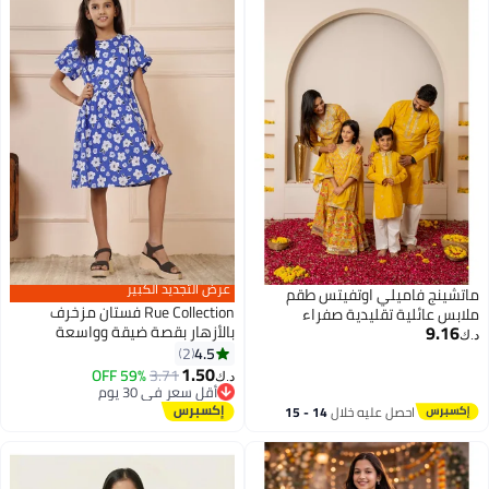
عرض التجديد الكبير
ماتشينج فاميلي اوتفيتس طقم
Rue Collection فستان مزخرف
ملابس عائلية تقليدية صفراء
9.16
بالأزهار بقصة ضيقة وواسعة
متناسقة | بيجامة كورتا احتفالية
د.ك‏
للفتيات
4.5
للرجال والأولاد مع بدلة شرارة
2
1.50
للنساء والفتيات | ملابس احتفالية
59% OFF
3.71
د.ك‏
تقليدية
أقل سعر في 30 يوم
أقل سعر في 30 يوم
احصل عليه خلال
14 - 15
اغسطس