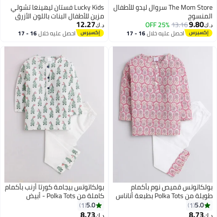
The Mom Store سروال ليدو للأطفال
Lucky Kids فستان ليهينغا تشولي
المنسوج
مزين للأطفال البنات باللون الأزرق
12.27
9.80
13.16
25% OFF
الداكن مع سترة شراشف
د.ك‏
د.ك‏
احصل عليه خلال
16 - 17
احصل عليه خلال
16 - 17
اغسطس
اغسطس
بولكاتوتس قميص نوم بأكمام
بولكاتوتس بيجامة كورتا أرنب بأكمام
طويلة من Polka Tots بطبعة أناناس
كاملة من Polka Tots - أبيض
- وردي
5.0
5.0
1
1
8.73
8.73
د.ك‏
د.ك‏