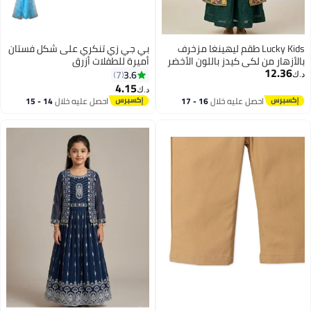
Lucky Kids طقم ليهينغا مزخرف
بي جي زي تنكري على شكل فستان
بالأزهار من لكي كيدز باللون الأخضر
أميرة للطفلات أزرق
12.36
الزمردي مكون من 4 قطع مع شروغ
3.6
7
د.ك‏
وشال
4.15
د.ك‏
2
احصل عليه خلال
16 - 17
احصل عليه خلال
14 - 15
اغسطس
اغسطس