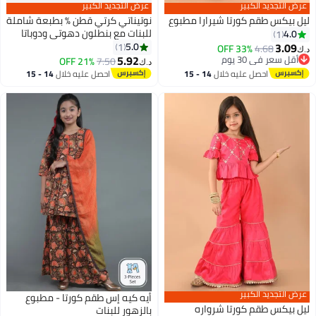
عرض التجديد الكبير
عرض التجديد الكبير
ليل بيكس طقم كورتا شيرارا مطبوع
نوتيناتي كرتي قطن % بطبعة شاملة
للبنات مع بنطلون دهوتي ودوباتا
4.0
1
شبكية
3.09
5.0
1
33% OFF
4.68
د.ك‏
5.92
أقل سعر في 30 يوم
21% OFF
7.50
د.ك‏
أقل سعر في 30 يوم
احصل عليه خلال
14 - 15
احصل عليه خلال
14 - 15
اغسطس
اغسطس
عرض التجديد الكبير
أيه كيه إس طقم كورتا - مطبوع
ليل بيكس طقم كورتا شرواره
بالزهور للبنات