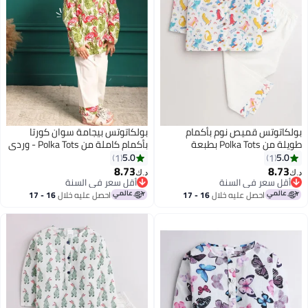
بولكاتوتس قميص نوم بأكمام
بولكاتوتس بيجامة سوان كورتا
طويلة من Polka Tots بطبعة
بأكمام كاملة من Polka Tots - وردي
ديناصور - أبيض
5.0
5.0
1
1
8.73
8.73
د.ك‏
د.ك‏
7
6
أقل سعر في السنة
أقل سعر في السنة
أقل سعر في السنة
أقل سعر في السنة
احصل عليه خلال
16 - 17
احصل عليه خلال
16 - 17
اغسطس
اغسطس