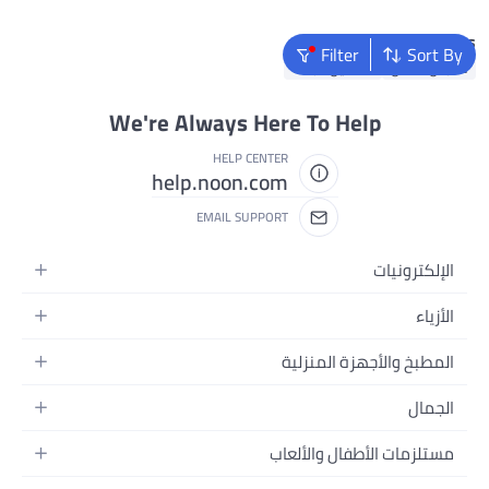
Popular Searches
Filter
Sort By
ملابس اطفال
فساتين للبنات
We're Always Here To Help
HELP CENTER
help.noon.com
EMAIL SUPPORT
الإلكترونيات
الجوالات
الأزياء
التابلت
أزياء نسائية
المطبخ والأجهزة المنزلية
اللابتوبات
أزياء رجالية
الحمام
الأجهزة المنزلية
الجمال
أزياء البنات
ديكور البيت
الكاميرات
العطور
أزياء الأولاد
مستلزمات الأطفال والألعاب
المطبخ والسفرة
التلفزيونات
المكياج
الساعات