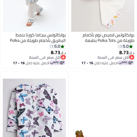
بولكاتوتس قميص نوم بأكمام
بولكاتوتس بيجاما كورتا بنمط
طويلة من Polka Tots بطبعة
البطريق بأكمام طويلة من Polka
ديناصور - أبيض
Tots - أزرق
5.0
5.0
1
1
8.73
8.73
د.ك‏
د.ك‏
6
7
أقل سعر في السنة
أقل سعر في السنة
أقل سعر في السنة
أقل سعر في السنة
احصل عليه خلال
16 - 17
احصل عليه خلال
16 - 17
اغسطس
اغسطس