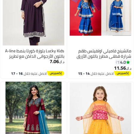
ماتشينج فاميلي اوتفيتس طقم
Lucky Kids بلوزة كورتا بنمط A-line
شرارة قطني مطرز باللون الأزرق
باللون الأرجواني الداكن مع تطريز
7.06
الملكي للنساء | زيّ احتفالي
فضي وعمل مرآة وسروال مستقيم
4.0
1
د.ك‏
متناسق | طقم كورتا شرارة دوباتا
11.56
د.ك‏
أنيق | زيّ تقليديّ | زيّ عائليّ توأم
احصل عليه خلال
14 - 15
احصل عليه خلال
16 - 17
اغسطس
اغسطس