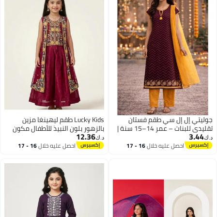
جوليتي إل إل سي طقم فستان
Lucky Kids طقم ليهينغا مزين
تقليدي للبنات – عمر 14–15 سنة |
بالزهور بلون النبيذ للأطفال مكون
12.36
3.44
3 قطع مع شال قطني (فستان،
من 4 قطع مع سترة وشال
د.ك‏
د.ك‏
بنطال ووشاح) | عنابي وخردلي
احصل عليه خلال
16 - 17
احصل عليه خلال
16 - 17
2
اغسطس
اغسطس