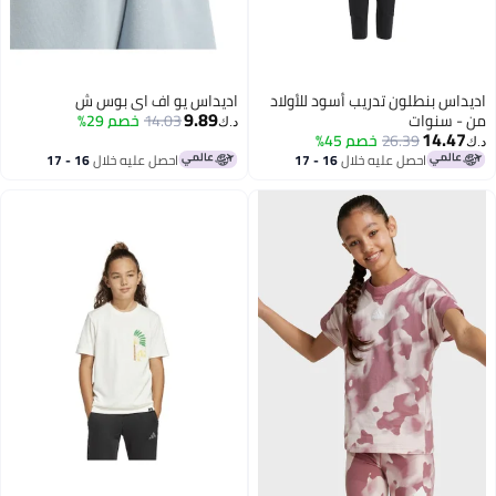
اديداس بنطلون تدريب أسود للأولاد
اديداس يو اف اي بوس ش
9.89
من - سنوات
14.03
خصم 29%
د.ك‏
14.47
26.39
خصم 45%
د.ك‏
احصل عليه خلال
16 - 17
احصل عليه خلال
16 - 17
اغسطس
اغسطس