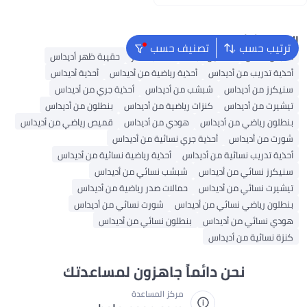
اغسطس
البحث الشائع
ترتيب حسب
تصنيف حسب
ملابس اطفال
فساتين للبنات
حقائب ظهر
حقيبة ظهر أديداس
أحذية تدريب من أديداس
أحذية رياضية من أديداس
أحذية أديداس
سنيكرز من أديداس
شبشب من أديداس
أحذية جري من أديداس
تيشيرت من أديداس
كنزات رياضية من أديداس
بنطلون من أديداس
بنطلون رياضي من أديداس
هودي من أديداس
قميص رياضي من أديداس
شورت من أديداس
أحذية جري نسائية من أديداس
أحذية تدريب نسائية من أديداس
أحذية رياضية نسائية من أديداس
سنيكرز نسائي من أديداس
شبشب نسائي من أديداس
تيشيرت نسائي من أديداس
حمالات صدر رياضية من أديداس
بنطلون رياضي نسائي من أديداس
شورت نسائي من أديداس
هودي نسائي من أديداس
بنطلون نسائي من أديداس
كنزة نسائية من أديداس
نحن دائماً جاهزون لمساعدتك
مركز المساعدة