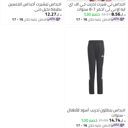
اديداس تي شيرت تدريب جي اف اي
اديداس تيشيرت أديداس للجنسين
ايه او بي تي احمر 7-8 سنوات
بطبعة نخيل دبي
12.27
8.56
12.27
خصم 30%
د.ك‏
د.ك‏
احصل عليه خلال
16 - 17
احصل عليه خلال
16 - 17
اغسطس
اغسطس
اديداس بنطلون تدريب أسود للأطفال
- سنوات
14.74
21.09
خصم 30%
د.ك‏
احصل عليه خلال
16 - 17