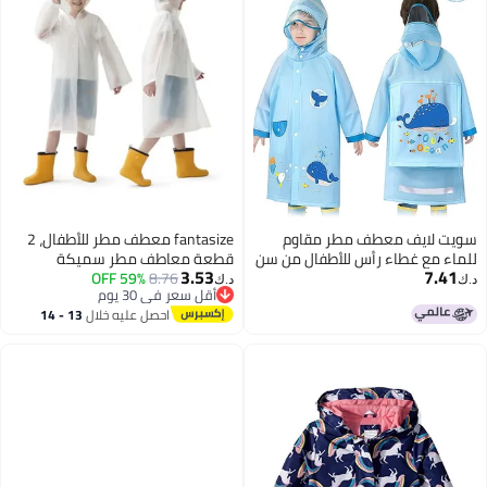
سويت لايف معطف مطر مقاوم
fantasize معطف مطر للأطفال، 2
للماء مع غطاء رأس للأطفال من سن
قطعة معاطف مطر سميكة
3.53
7.41
2 إلى 8 سنوات (أولاد وبنات)
8.76
59% OFF
مقاومة للماء للأطفال، معاطف
د.ك‏
د.ك‏
أقل سعر في 30 يوم
مطر طارئة قابلة لإعادة الاستخدام
أقل سعر في 30 يوم
احصل عليه خلال
13 - 14
للأولاد والبنات، سترة مطر للأطفال
اغسطس
مع غطاء ورابط، سترة مطر EVA
محمولة