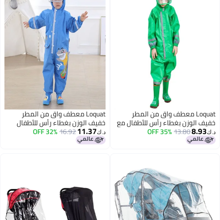
Loquat معطف واق من المطر
Loquat معطف واق من المطر
خفيف الوزن بغطاء رأس للأطفال مع
خفيف الوزن بغطاء رأس للأطفال
11.37
8.93
13.80
35% OFF
شريط عاكس من قطعة واحدة
16.92
32% OFF
بشريط عاكس من قطعة واحدة
د.ك‏
د.ك‏
باللون الأزرق