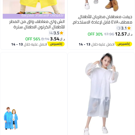
تخفيضات الاستعداد للمدرسة
جيفت معطفان مطريان للأطفال،
اتش واي معاطف واق من المطر
معطف EVA قابل لإعادة الاستخدام،
للأطفال الكرتون الاطفال سترة
مناسب للأولاد والبنات من عمر 6 إلى
3.1
3
المطر الأولاد الفتيات مقنعين المطر
3.5
13 سنة، معدات طوارئ للتخييم
4
12.57
30% OFF
17.96
د.ك‏
المعطف في الهواء الطلق أطفال
3.54
والمشي لمسافات طويلة والسفر
56% OFF
8.14
د.ك‏
معطف واق من المطر شفاف طالب
والمدرسة
احصل عليه خلال
13 - 14
احصل عليه خلال
13 - 14
بدلة المطر للماء سترة واقية دائمة
اغسطس
اغسطس
(بطة صفراء)