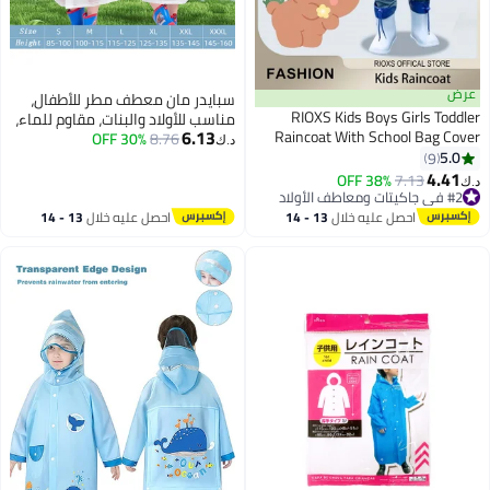
عرض
سبايدر مان معطف مطر للأطفال،
RIOXS Kids Boys Girls Toddler
مناسب للأولاد والبنات، مقاوم للماء،
6.13
Raincoat With School Bag Cover
8.76
30% OFF
بتصميمات كرتونية جذابة، مناسب
د.ك‏
Long Cartoon Rainwear Rain
5.0
9
للأطفال الصغار، مقاس كبير (115-
7
Ponchos With Hoods Rain Jacket
4.41
125 سم).
38% OFF
7.13
د.ك‏
Cape Reusable For Outdoor
#2 في جاكيتات ومعاطف الأولاد
#2 في جاكيتات ومعاطف الأولاد
Climbing Cycling Hiking Camping
احصل عليه خلال
13 - 14
احصل عليه خلال
13 - 14
اغسطس
اغسطس