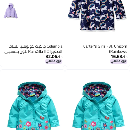
Carter's Girls' (3T, Unicorn
Columbia جاكيت كولومبيا للبنات
Rainbows)
الصغيرات RainZilla II بلون بنفسجي
32.06
16.63
مزخرف 3T
د.ك‏
د.ك‏