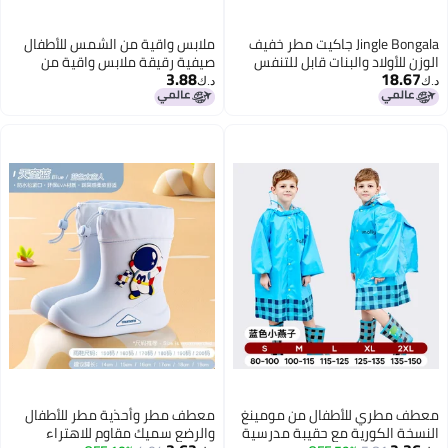
Jingle Bongala جاكيت مطر خفيف
ملابس واقية من الشمس للأطفال
الوزن للأولاد والبنات قابل للتنفس
صيفية رقيقة ملابس واقية من
3.88
18.67
ومقاوم للماء مع غطاء رأس - أسود
الشمس للفتيات والفتيان من حرير
د.ك‏
د.ك‏
- 120
الثلج قابل للتنفس حماية من الأشعة
فوق البنفسجية قبعة بلون موحد
مع حافة للبنات الصغيرات
معطف مطري للأطفال من مومينغ
معطف مطر وأحذية مطر للأطفال
النسخة الكورية مع حقيبة مدرسية
والرضع سميك مقاوم للاهتراء