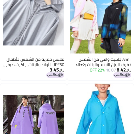
Annil جاكيت واقي من الشمس
ملابس حماية من الشمس للأطفال
خفيف الوزن للأولاد والبنات بغطاء
UPF50 للأولاد والبنات، جاكيت صيفي
3.45
8.42
10.87
22% OFF
رأس قابل للتمدد في الربيع/الخريف،
رقيق من حرير الثلج مضاد للأشعة
د.ك‏
د.ك‏
تنفس وناعم
فوق البنفسجية قابل للتنفس