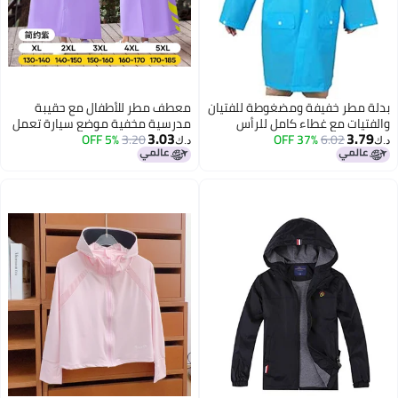
بدلة مطر خفيفة ومضغوطة للفتيان
معطف مطر للأطفال مع حقيبة
والفتيات مع غطاء كامل للرأس
مدرسية مخفية موضع سيارة تعمل
3.03
3.79
6.02
37% OFF
3.20
5% OFF
بالبطارية ملابس مقاومة للمطر
د.ك‏
د.ك‏
سميكة مقاومة للماء طويلة
ومتوسطة وكبيرة معطف مدرسي
للأطفال