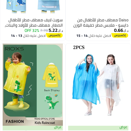
Daiso معطف مطر للأطفال من
سويت لايف معطف مطر للأطفال
دايسو - ملابس مطر خفيفة الوزن
الصغار، معطف مطر للأولاد والبنات،
5.22
0.66
ومقاومة للماء للأطفال من عمر 1-5
7.78
32% OFF
معطف مطر بغطاء رأس مقاوم
د.ك‏
د.ك‏
سنوات، أزرق
للماء، بدلة مطر للأطفال من عمر
احصل عليه خلال
14 - 15
احصل عليه خلال
13 - 14
اغسطس
اغسطس
سنتين إلى 8 سنوات
عرض
عرض