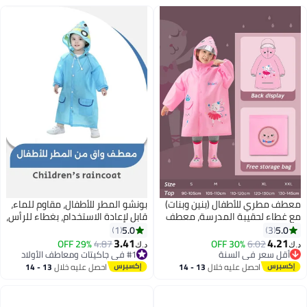
معطف مطري للأطفال (بنين وبنات)
بونشو المطر للأطفال، مقاوم للماء،
مع غطاء لحقيبة المدرسة، معطف
قابل لإعادة الاستخدام، بغطاء للرأس،
مطري طويل برسومات كرتونية،
مثالي للأولاد والبنات، مثالي
5.0
5.0
1
3
معطف مطري بغطاء رأس، معطف
للاستخدام في الهواء الطلق (أزرق)
3.41
4.21
29% OFF
4.87
30% OFF
6.02
د.ك‏
د.ك‏
مطري قابل لإعادة الاستخدام،
أقل سعر في السنة
#1 في جاكيتات ومعاطف الأولاد
أقل سعر في السنة
مناسب للأنشطة الخارجية مثل
#1 في جاكيتات ومعاطف الأولاد
احصل عليه خلال
13 - 14
احصل عليه خلال
13 - 14
التسلق وركوب الدراجات والمشي
اغسطس
اغسطس
لمسافات طويلة والتخييم - مقاس
كبير