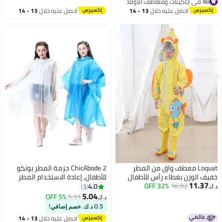
#8 في جاكيتات ومعاطف الأولاد
Coats For Boys Girls,Kids Snow
ملابس مطر للأطفال الصغار، معطف
#8 في جاكيتات ومعاطف الأولاد
احصل عليه خلال
13 - 14
احصل عليه خلال
13 - 14
Rainwear Jacket with Hood and
مطر للأطفال
اغسطس
اغسطس
Drawstring,Portable EVA Rain
Jacket,Yellow
Loquat معطف واق من المطر
ChicAbode 2 حزمة المطر بونكو
خفيف الوزن بغطاء رأس للأطفال
للأطفال, إعادة الاستخدام المطر
11.37
16.92
32% OFF
بشريط عاكس من قطعة واحدة
بونكو للأولاد والبنات, إيفا الأطفال
4.0
3
د.ك‏
باللون الأصفر
معطف المطر, معطف المطر بونكو
5.04
5% OFF
5.31
د.ك‏
مع الغطاء, معطف المطر جاكيت
0.5 د.ك. خصم إضافي!
إعادة الاستخدام للأطفال 6-13 سنة,
احصل عليه خلال
13 - 14
الأزرق, الأبيض