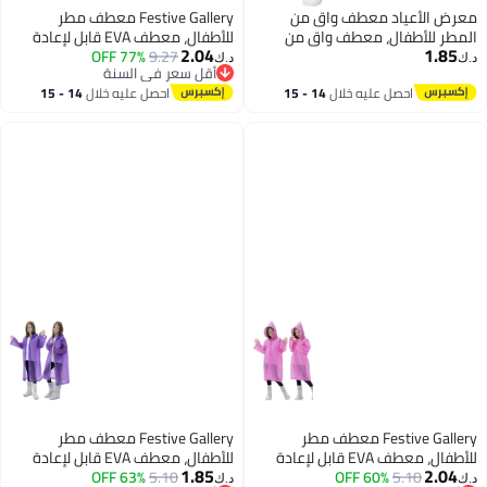
معرض الأعياد معطف واق من
Festive Gallery معطف مطر
المطر للأطفال، معطف واق من
للأطفال، معطف EVA قابل لإعادة
2.04
1.85
المطر مصنوع من مادة إي في إيه
9.27
77% OFF
الاستخدام بونشو جاكيت للأولاد
د.ك‏
د.ك‏
أقل سعر في السنة
للبنات والأولاد، جاكيت واق من المطر
والبنات من 6-13 سنة، معدات
أقل سعر في السنة
احصل عليه خلال
14 - 15
احصل عليه خلال
14 - 15
قابل لإعادة الاستخدام وقابل للطي
طوارئ للتخييم في الهواء الطلق
اغسطس
اغسطس
لصيد الأسماك العائلية والسفر
والمشي والسفر والمدرسة
والطوارئ (55 × 90 سم)
115LX55CM (أزرق)
Festive Gallery معطف مطر
Festive Gallery معطف مطر
للأطفال، معطف EVA قابل لإعادة
للأطفال، معطف EVA قابل لإعادة
1.85
2.04
5.10
60% OFF
الاستخدام بونشو لجacket للأولاد
5.10
63% OFF
الاستخدام بونشو جاكيت للأولاد
د.ك‏
د.ك‏