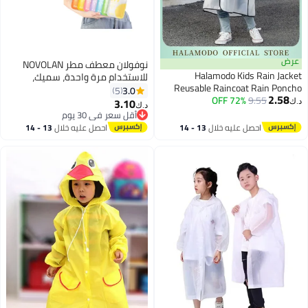
عرض
نوفولان معطف مطر NOVOLAN
Halamodo Kids Rain Jacket
للاستخدام مرة واحدة، سميك،
Reusable Raincoat Rain Poncho
محمول، مناسب للسفر، للأطفال، من
3.0
5
2.58
Jacket Slicker EVA Rain Ponchos
72% OFF
9.55
الورق المضغوط، مناسب للاستخدام
3.10
د.ك‏
د.ك‏
Emergency Rain Jacket for
طوال الأسبوع، سهل الارتداء
أقل سعر في 30 يوم
Children Boys Girls
أقل سعر في 30 يوم
والإزالة، متين للغاية، مجموعة
احصل عليه خلال
13 - 14
احصل عليه خلال
13 - 14
مكونة من 7 قطع
اغسطس
اغسطس