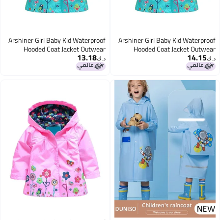
Arshiner Girl Baby Kid Waterproof
Arshiner Girl Baby Kid Waterproof
Hooded Coat Jacket Outwear
Hooded Coat Jacket Outwear
13.18
14.15
Raincoat Hoodies, Blue, 2-6 Years
Raincoat Hoodies 120(Age for 4-
د.ك‏
د.ك‏
5Y),Blue