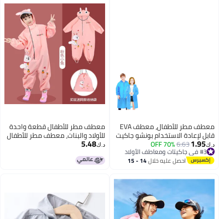
معطف مطر للأطفال، معطف EVA
معطف مطر للأطفال قطعة واحدة
قابل لإعادة الاستخدام بونشو جاكيت
للأولاد والبنات، معطف مطر للأطفال
5.48
1.95
6.63
70% OFF
للأولاد والبنات من 6-13 سنة،
في رياض الأطفال، بونشو مقاوم
د.ك‏
د.ك‏
#3 في جاكيتات ومعاطف الأولاد
معدات طوارئ للتخييم في الهواء
للمطر، ملابس مطر للطلاب، بدلة
#3 في جاكيتات ومعاطف الأولاد
احصل عليه خلال
14 - 15
الطلق والمشي والسفر والمدرسة
معطف مطر وسروال مطر
اغسطس
115LX55CM (أزرق)