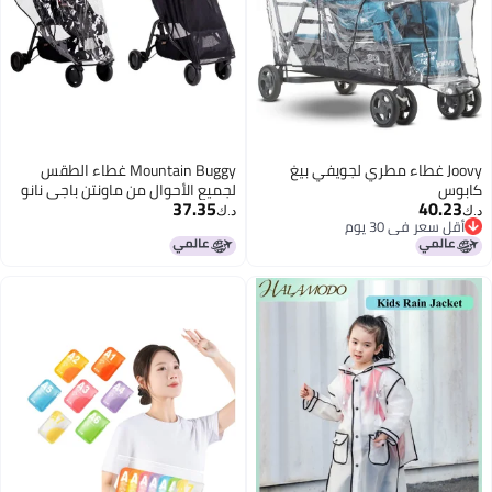
Joovy غطاء مطري لجويفي بيغ
Mountain Buggy غطاء الطقس
كابوس
لجميع الأحوال من ماونتن باجي نانو
37.35
40.23
د.ك‏
د.ك‏
أقل سعر في 30 يوم
أقل سعر في 30 يوم