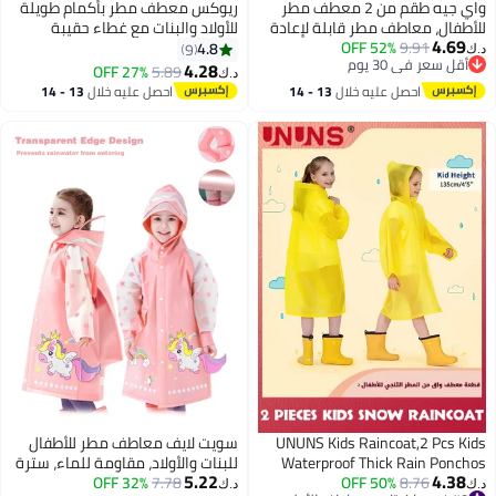
واي جيه طقم من 2 معطف مطر
ريوكس معطف مطر بأكمام طويلة
للأطفال، معاطف مطر قابلة لإعادة
للأولاد والبنات مع غطاء حقيبة
4.69
9.91
52% OFF
الاستخدام للأولاد والبنات، معطف
مدرسية معطف مطر لطيف طويل
4.8
9
د.ك‏
7
أقل سعر في 30 يوم
مطر للأطفال من EVA، معاطف مطر
مع قبعة جاكت معطف مطر لإعادة
4.28
27% OFF
5.89
د.ك‏
أقل سعر في 30 يوم
بغطاء للرأس، معطف مطر قابل
الاستخدام في الهواء الطلق وركب
احصل عليه خلال
13 - 14
احصل عليه خلال
13 - 14
لإعادة الاستخدام، للأطفال من 6 إلى
الدراجة والتخييم في العراء
اغسطس
اغسطس
14 سنة، أزرق، أبيض
UNUNS Kids Raincoat,2 Pcs Kids
سويت لايف معاطف مطر للأطفال
Waterproof Thick Rain Ponchos
للبنات والأولاد، مقاومة للماء، سترة
5.22
4.38
8.76
50% OFF
For Kids,Reusable Emergency Rain
7.78
32% OFF
مطر برسومات يونيكورن كرتونية،
د.ك‏
د.ك‏