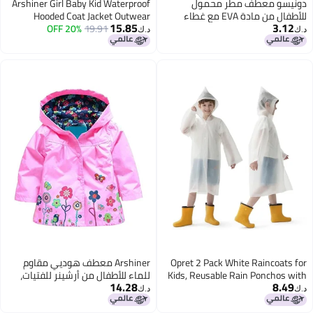
دونيسو معطف مطر محمول
Arshiner Girl Baby Kid Waterproof
للأطفال من مادة EVA مع غطاء
Hooded Coat Jacket Outwear
15.85
3.12
حقيبة - قابل لإعادة الاستخدام
19.91
20% OFF
Raincoat Hoodies, Pink, 110 (3-4
د.ك‏
د.ك‏
للدراجات، السفر، الصيد، المشي
Y)
لمسافات طويلة والتخييم
Opret 2 Pack White Raincoats for
Arshiner معطف هوديي مقاوم
Kids, Reusable Rain Ponchos with
للماء للأطفال من أرشينر للفتيات،
14.28
8.49
Hood and Sleeves Children
معطف خارجي، معطف مطري،
د.ك‏
د.ك‏
Waterproof Rain Coats for Boys
هوديز 2-9 سنوات، وردي، 90 (العمر
and Girls
من 1-2 سنوات)