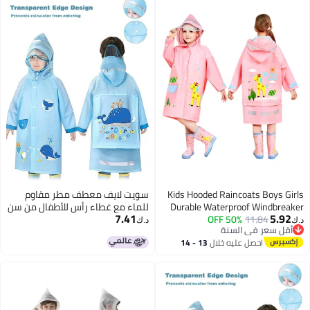
للأطفال من عمر 6 إلى 13 سنة،
115LX55CM (أصفر)
أزرق، أبيض (طول 90-150 سم)
Kids Hooded Raincoats Boys Girls
سويت لايف معطف مطر مقاوم
Durable Waterproof Windbreaker
للماء مع غطاء رأس للأطفال من سن
7.41
5.92
11.84
50% OFF
Poncho 3D Printed Lightweight
2 إلى 8 سنوات (أولاد وبنات)
د.ك‏
د.ك‏
أقل سعر في السنة
Cartoon Raincoat Children
أقل سعر في السنة
احصل عليه خلال
13 - 14
Schoolbag Rainwear with
اغسطس
Transparent Hat Brim Reflective
Stripes