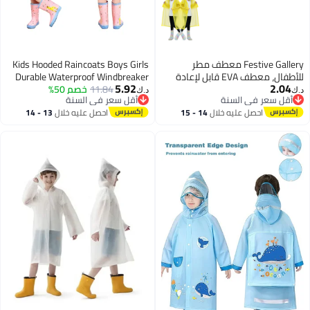
Festive Gallery معطف مطر
Kids Hooded Raincoats Boys Girls
للأطفال، معطف EVA قابل لإعادة
Durable Waterproof Windbreaker
5.92
2.04
الاستخدام بونشو جاكيت للأولاد
11.84
خصم 50%
Poncho 3D Printed Lightweight
د.ك‏
د.ك‏
أقل سعر في السنة
أقل سعر في السنة
والبنات من 6-13 سنة، معدات
Cartoon Raincoat Children
أقل سعر في السنة
أقل سعر في السنة
احصل عليه خلال
14 - 15
احصل عليه خلال
13 - 14
طوارئ للتخييم في الهواء الطلق
Schoolbag Rainwear with
اغسطس
اغسطس
والمشي والسفر والمدرسة
Transparent Hat Brim Reflective
115LX55CM (أصفر)
Stripes