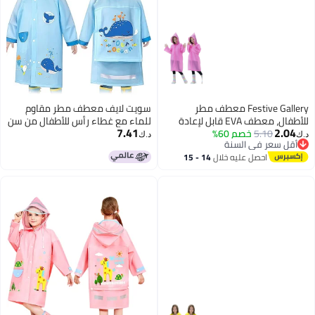
Festive Gallery معطف مطر
سويت لايف معطف مطر مقاوم
للأطفال، معطف EVA قابل لإعادة
للماء مع غطاء رأس للأطفال من سن
7.41
2.04
5.10
خصم 60%
الاستخدام بونشو لجacket للأولاد
2 إلى 8 سنوات (أولاد وبنات)
د.ك‏
د.ك‏
أقل سعر في السنة
والبنات من 6-13 سنة، معدات
أقل سعر في السنة
احصل عليه خلال
14 - 15
طوارئ للتخييم في الهواء الطلق
اغسطس
والمشي والسفر والمدرسة
115LX55CM (وردي)