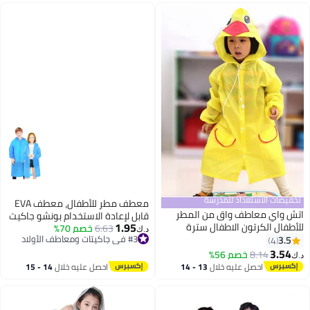
تخفيضات الاستعداد للمدرسة
معطف مطر للأطفال، معطف EVA
اتش واي معاطف واق من المطر
قابل لإعادة الاستخدام بونشو جاكيت
1.95
للأطفال الكرتون الاطفال سترة
6.63
خصم 70%
للأولاد والبنات من 6-13 سنة،
د.ك‏
المطر الأولاد الفتيات مقنعين المطر
#3 في جاكيتات ومعاطف الأولاد
3.5
4
معدات طوارئ للتخييم في الهواء
#3 في جاكيتات ومعاطف الأولاد
المعطف في الهواء الطلق أطفال
3.54
الطلق والمشي والسفر والمدرسة
8.14
خصم 56%
د.ك‏
معطف واق من المطر شفاف طالب
115LX55CM (أزرق)
احصل عليه خلال
13 - 14
احصل عليه خلال
14 - 15
بدلة المطر للماء سترة واقية دائمة
اغسطس
اغسطس
(بطة صفراء)