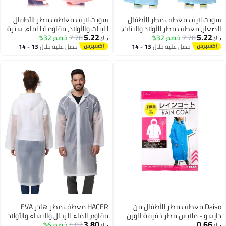
سويت لايف معطف مطر للأطفال
سويت لايف معاطف مطر للأطفال
الصغار، معطف مطر للأولاد والبنات،
للبنات والأولاد، مقاومة للماء، سترة
5.22
5.22
7.78
خصم 32%
معطف مطر بغطاء رأس مقاوم
7.78
خصم 32%
مطر برسومات يونيكورن كرتونية،
د.ك‏
د.ك‏
للماء، بدلة مطر للأطفال من عمر
ملابس مطر للأطفال الصغار، معطف
احصل عليه خلال
13 - 14
احصل عليه خلال
13 - 14
اغسطس
اغسطس
سنتين إلى 8 سنوات
مطر للأطفال
Daiso معطف مطر للأطفال من
HACER معطف مطر هادر EVA
دايسو - ملابس مطر خفيفة الوزن
مقاوم للماء للرجال والنساء والأولاد
3.80
0.66
ومقاومة للماء للأطفال من عمر 1-5
4.07
خصم 6%
والبنات مع غطاء رأس وأكمام كاملة
د.ك‏
د.ك‏