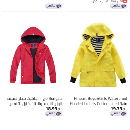
أقل سعر في 7 يوم
حماية من الأمطار الغزيرة، محمول،
Raincoat L
أقل سعر في 7 يوم
خارجي، بونشو مخصص لطلاب
المدارس الابتدائية
Hiheart Boys&Girls Waterproof
Jingle Bongala جاكيت مطر خفيف
Hooded Jackets Cotton Lined Rain
الوزن للأولاد والبنات قابل للتنفس
18.93
19.73
Jackets (3T, Yellow)
مقاوم للماء مع غطاء رأس - أحمر -
د.ك‏
د.ك‏
120