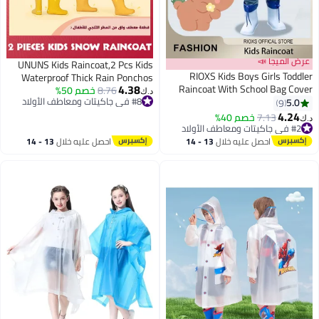
عرض الميجا 📣
UNUNS Kids Raincoat,2 Pcs Kids
RIOXS Kids Boys Girls Toddler
Waterproof Thick Rain Ponchos
4.38
Raincoat With School Bag Cover
8.76
خصم 50%
For Kids,Reusable Emergency Rain
د.ك‏
Long Cartoon Rainwear Rain
#8 في جاكيتات ومعاطف الأولاد
5.0
Coats For Boys Girls,Kids Snow
9
7
#8 في جاكيتات ومعاطف الأولاد
Ponchos With Hoods Rain Jacket
4.24
Rainwear Jacket with Hood and
7.13
خصم 40%
د.ك‏
Cape Reusable For Outdoor
#2 في جاكيتات ومعاطف الأولاد
Drawstring,Portable EVA Rain
#2 في جاكيتات ومعاطف الأولاد
Climbing Cycling Hiking Camping
Jacket,Yellow
احصل عليه خلال
13 - 14
احصل عليه خلال
13 - 14
اغسطس
اغسطس