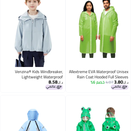
Venzina® Kids Windbreaker,
Allextreme EVA Waterproof Unisex
Lightweight Waterproof
Rain Coat Hooded Full Sleeves
8.58
3.80
4.07
خصم 6%
Outdoor Men, Women, Boys &
Breathable Jacket with Adjustable
د.ك‏
د.ك‏
Hood for Boys & Girls, Windproof
Girls Rainwear Poncho Raincoat
Rain Coat for Outdoor Running,
for Camping, Hiking & Travelling
Camping, School, 140CM
(Universal Size,1 Pc Neon Green)