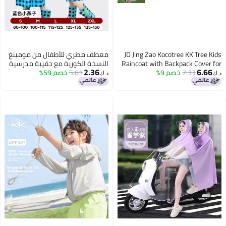
JD Jing Zao Kocotree KK Tree Kids
معطف مطري للأطفال من مومينغ
Raincoat with Backpack Cover for
النسخة الكورية مع حقيبة مدرسية
2.36
6.66
7.33
خصم 9%
Boys and Girls, Children's School
5.81
خصم 59%
للطلاب الذكور والإناث، بونشو
د.ك‏
د.ك‏
Rain Poncho
للدراجات، مشي، عباءة مقاومة
للماء، معطف مطري