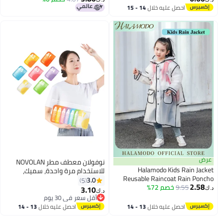
سنوات، أزرق
للأنشطة الخارجية، معطف مطر
احصل عليه خلال
14 - 15
اغسطس
للتخييم والمشي والسفر (أبيض)
عرض
نوفولان معطف مطر NOVOLAN
Halamodo Kids Rain Jacket
للاستخدام مرة واحدة، سميك،
Reusable Raincoat Rain Poncho
محمول، مناسب للسفر، للأطفال، من
3.0
5
2.58
9.55
خصم 72%
Jacket Slicker EVA Rain Ponchos
الورق المضغوط، مناسب للاستخدام
3.10
د.ك‏
د.ك‏
Emergency Rain Jacket for
طوال الأسبوع، سهل الارتداء
أقل سعر في 30 يوم
Children Boys Girls
أقل سعر في 30 يوم
والإزالة، متين للغاية، مجموعة
احصل عليه خلال
13 - 14
احصل عليه خلال
13 - 14
مكونة من 7 قطع
اغسطس
اغسطس