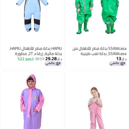
SSAWcasa بدلة مطر للأطفال من
HAPIU بدلة مطر للأطفال HAPIU،
SSAWcasa، بدلة لعب طينية
بدلة مائية، زرقاء، 2T، مطورة
29.28
13
للأطفال، سترة مطرية واحدة
38.02
خصم 22%
د.ك‏
د.ك‏
مقاومة للماء مع غطاء رأس، غطاء
كامل للبنات والأولاد