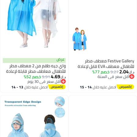
عرض
Festive Gallery معطف مطر
واي جيه طقم من 2 معطف مطر
للأطفال، معطف EVA قابل لإعادة
2.04
للأطفال، معاطف مطر قابلة لإعادة
9.27
خصم 77%
الاستخدام بونشو جاكيت للأولاد
د.ك‏
4.69
أقل سعر في السنة
9.91
خصم 52%
الاستخدام للأولاد والبنات، معطف
والبنات من 6-13 سنة، معدات
د.ك‏
أقل سعر في السنة
أقل سعر في 30 يوم
مطر للأطفال من EVA، معاطف مطر
طوارئ للتخييم في الهواء الطلق
أقل سعر في 30 يوم
احصل عليه خلال
14 - 15
احصل عليه خلال
13 - 14
بغطاء للرأس، معطف مطر قابل
والمشي والسفر والمدرسة
اغسطس
اغسطس
لإعادة الاستخدام، للأطفال من 6 إلى
115LX55CM (أزرق)
14 سنة، أزرق، أبيض