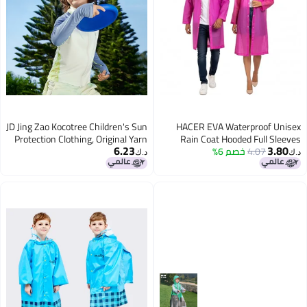
JD Jing Zao Kocotree Children's Sun
HACER EVA Waterproof Unisex
Protection Clothing, Original Yarn
Rain Coat Hooded Full Sleeves
6.23
3.80
4.07
خصم 6%
Outdoor Men, Women, Boys &
Ice Silk Jacket, Boys And Girls UV-
د.ك‏
د.ك‏
Resistant Ice Skin Coat
Girls Rainwear Poncho Raincoat
for Camping, Hiking & Travelling
(Pink)