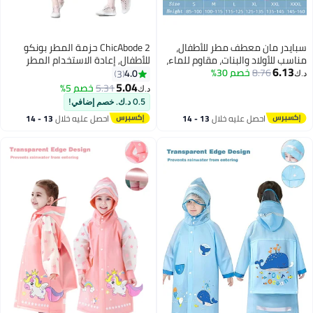
سبايدر مان معطف مطر للأطفال،
ChicAbode 2 حزمة المطر بونكو
مناسب للأولاد والبنات، مقاوم للماء،
للأطفال, إعادة الاستخدام المطر
6.13
8.76
خصم 30%
بتصميمات كرتونية جذابة، مناسب
بونكو للأولاد والبنات, إيفا الأطفال
4.0
3
د.ك‏
للأطفال الصغار، مقاس كبير (115-
معطف المطر, معطف المطر بونكو
5.04
5.31
خصم 5%
د.ك‏
125 سم).
مع الغطاء, معطف المطر جاكيت
0.5 د.ك. خصم إضافي!
إعادة الاستخدام للأطفال 6-13 سنة,
احصل عليه خلال
13 - 14
احصل عليه خلال
13 - 14
الأزرق, الأبيض
اغسطس
اغسطس