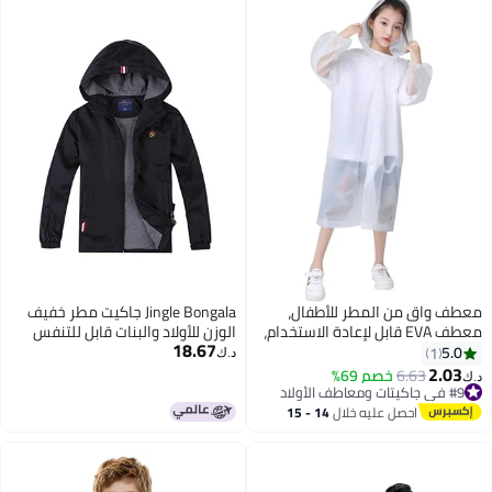
معطف واق من المطر للأطفال،
Jingle Bongala جاكيت مطر خفيف
معطف EVA قابل لإعادة الاستخدام،
الوزن للأولاد والبنات قابل للتنفس
18.67
سترة بونشو للأولاد والبنات من سن 6
ومقاوم للماء مع غطاء رأس - أسود
5.0
1
د.ك‏
إلى 13 عامًا، معدات طوارئ للتخييم
- 120
2.03
6.63
خصم 69%
د.ك‏
في الهواء الطلق والمشي
#9 في جاكيتات ومعاطف الأولاد
#9 في جاكيتات ومعاطف الأولاد
لمسافات طويلة والسفر والمدرسة
احصل عليه خلال
14 - 15
115LX55CM
اغسطس