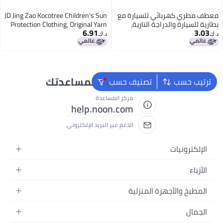
معطف مطري كهربائي للسيارة مع
JD Jing Zao Kocotree Children's Sun
بطارية للسيارة والدراجة النارية،
Protection Clothing, Original Yarn
6.91
3.03
قطعة واحدة للأب والطفل، مقاوم
UV-Resistant Ice Silk Cool
د.ك‏
د.ك‏
للمطر، بونشو للأم والطفل
Breathable Jacket for Boys And
Girls Summer, Fine Rain Gray
نحن دائماً جاهزون لمساعدتك
ترتيب حسب
تصنيف حسب
مركز المساعدة
help.noon.com
الدعم عبر البريد الإلكتروني
الإلكترونيات
الجوالات
الأزياء
التابلت
أزياء نسائية
المطبخ والأجهزة المنزلية
اللابتوبات
أزياء رجالية
الحمام
الأجهزة المنزلية
الجمال
أزياء البنات
ديكور البيت