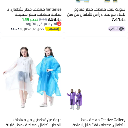
سويت لايف معطف مطر مقاوم
fantasize معطف مطر للأطفال، 2
للماء مع غطاء رأس للأطفال من سن
قطعة معاطف مطر سميكة
3.53
7.41
2 إلى 8 سنوات (أولاد وبنات)
8.76
خصم 59%
مقاومة للماء للأطفال، معاطف
د.ك‏
د.ك‏
أقل سعر في 30 يوم
مطر طارئة قابلة لإعادة الاستخدام
أقل سعر في 30 يوم
احصل عليه خلال
13 - 14
للأولاد والبنات، سترة مطر للأطفال
اغسطس
مع غطاء ورابط، سترة مطر EVA
محمولة
Festive Gallery معطف مطر
عبوة من قطعتين من معاطف
للأطفال، معطف EVA قابل لإعادة
المطر للأطفال، معاطف مطر قابلة