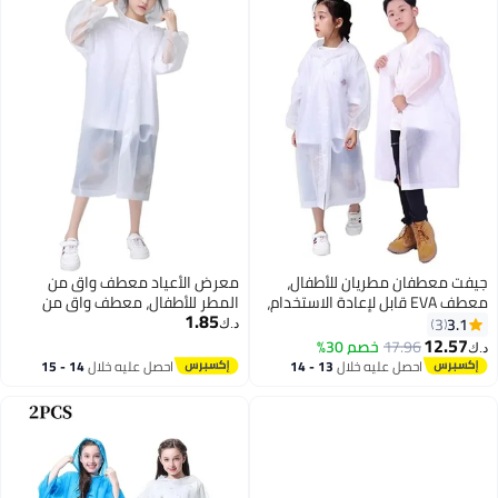
جيفت معطفان مطريان للأطفال،
معرض الأعياد معطف واق من
معطف EVA قابل لإعادة الاستخدام،
المطر للأطفال، معطف واق من
1.85
مناسب للأولاد والبنات من عمر 6 إلى
المطر مصنوع من مادة إي في إيه
3.1
3
د.ك‏
13 سنة، معدات طوارئ للتخييم
للبنات والأولاد، جاكيت واق من المطر
12.57
17.96
خصم 30%
د.ك‏
والمشي لمسافات طويلة والسفر
قابل لإعادة الاستخدام وقابل للطي
احصل عليه خلال
13 - 14
احصل عليه خلال
14 - 15
والمدرسة
لصيد الأسماك العائلية والسفر
اغسطس
اغسطس
والطوارئ (55 × 90 سم)