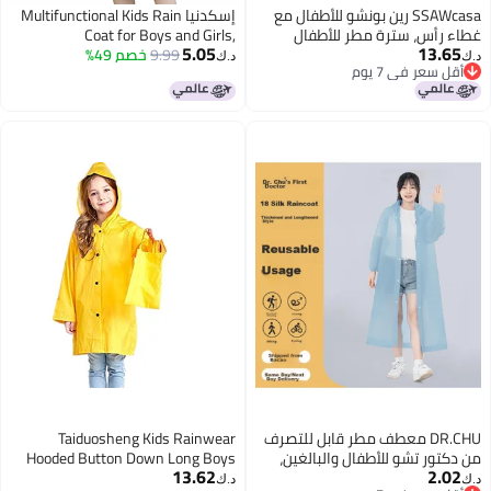
SSAWcasa رين بونشو للأطفال مع
إسكدنيا Multifunctional Kids Rain
غطاء رأس، سترة مطر للأطفال
Coat for Boys and Girls,
5.05
13.65
الصغار للأولاد والبنات، معطف مطر
9.99
خصم 49%
Waterproof and Durable EVA
د.ك‏
د.ك‏
أقل سعر في 7 يوم
مقاوم للماء للأطفال والرضع، ملابس
Windbreaker - Ideal for Outdoor
أقل سعر في 7 يوم
خارجية للأمطار
Activities and School Commutes
DR.CHU معطف مطر قابل للتصرف
Taiduosheng Kids Rainwear
من دكتور تشو للأطفال والبالغين،
Hooded Button Down Long Boys
13.62
2.02
تصميم كامل الجسم سميك وممتد،
Rain Jacket Girls Yellow Halloween
د.ك‏
د.ك‏