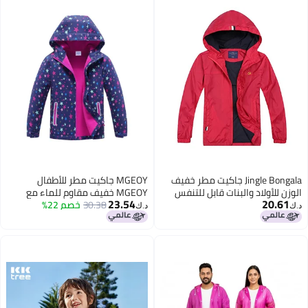
Jingle Bongala جاكيت مطر خفيف
MGEOY جاكيت مطر للأطفال
الوزن للأولاد والبنات قابل للتنفس
MGEOY خفيف مقاوم للماء مع
23.54
20.61
ومقاوم للماء مع غطاء رأس - أحمر
30.38
خصم 22%
غطاء رأس مبطن بالفليس واقي من
د.ك‏
د.ك‏
- 160
الرياح للفتيات نجمة 8/9