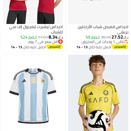
اديداس قميص شباب الأرجنتين
اديداس تيشيرت ليفربول إف سي
#10 في قمصان الأولاد
بريشي
للشباب
أقل سعر في 30 يوم
8.34
27.52
30.49
خصم 9%
11.03
خصم 24%
باقي 1 وحدات في المخزون
د.ك‏
د.ك‏
أقل سعر في 7 يوم
#10 في قمصان الأولاد
أقل سعر في 7 يوم
احصل عليه خلال
13 - 14
احصل عليه خلال
13 - 14
اغسطس
اغسطس