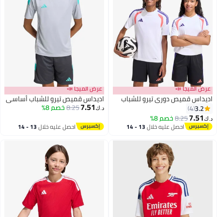
عرض الميجا 📣
عرض الميجا 📣
اديداس قميص دوري تيرو للشباب
اديداس قميص تيرو للشباب أساسي
7.51
8.25
خصم 8%
3.2
4
د.ك‏
7.51
8.25
خصم 8%
د.ك‏
احصل عليه خلال
13 - 14
احصل عليه خلال
13 - 14
اغسطس
اغسطس