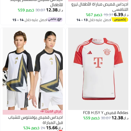
اديداس قميص مباراة الأطفال تيرو
للأطفال
12.38
التنافسي
30.87
خصم 59%
د.ك‏
6.39
19.37
خصم 67%
د.ك‏
احصل عليه خلال
13 - 14
احصل عليه خلال
14 - 15
اغسطس
اغسطس
عرض الميجا 📣
Adidas قميص FCB H JSY Y
12.38
اديداس قميص يوفنتوس للشباب
30.87
خصم 59%
د.ك‏
قبل المباراة
15.66
24
خصم 34%
د.ك‏