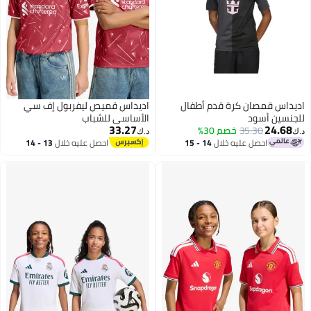
اديداس قمصان كرة قدم أطفال
اديداس قميص ليفربول إف سي
للجنسين أسود
الأساسي للشباب
33.27
24.68
35.30
خصم 30%
د.ك‏
د.ك‏
احصل عليه خلال
14 - 15
احصل عليه خلال
13 - 14
اغسطس
اغسطس