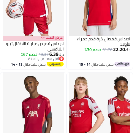
عرض الميجا 📣
اديداس قمصان كرة قدم حمراء
اديداس قميص مباراة الأطفال تيرو
للأولاد
22.20
التنافسي
31.76
خصم 30%
د.ك‏
6.39
19.37
خصم 67%
د.ك‏
أقل سعر في السنة
أقل سعر في السنة
احصل عليه خلال
14 - 15
احصل عليه خلال
13 - 14
اغسطس
اغسطس