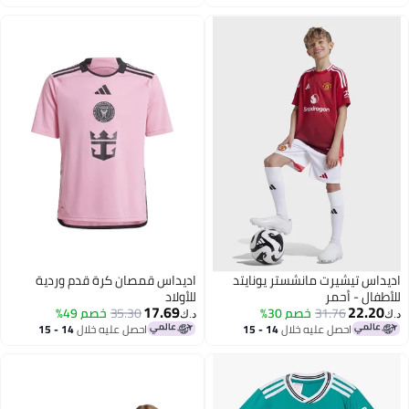
اغسطس
اغسطس
اديداس تيشيرت مانشستر يونايتد
اديداس قمصان كرة قدم وردية
للأطفال - أحمر
للأولاد
17.69
22.20
31.76
خصم 30%
35.30
خصم 49%
د.ك‏
د.ك‏
احصل عليه خلال
14 - 15
احصل عليه خلال
14 - 15
اغسطس
اغسطس