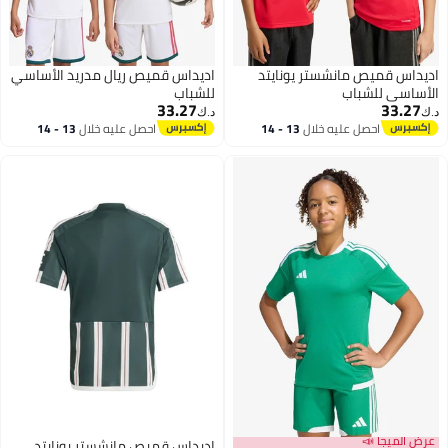
اديداس قميص مانشستر يونايتد
اديداس قميص ريال مدريد الأساسي
الأساسي للشباب
للشباب
33.27
33.27
د.ك‏
د.ك‏
احصل عليه خلال
13 - 14
احصل عليه خلال
13 - 14
اغسطس
اغسطس
عرض الميجا 📣
اديداس قميص مانشستر يونايتد