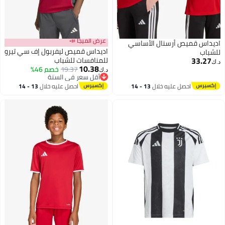
عرض الميجا 📣
اديداس قميص أرسنال الأساسي
اديداس قميص ليفربول إف سي تيرو
للشباب
33.27
للمنافسات للشباب
د.ك‏
10.38
19.37
خصم 46%
د.ك‏
أقل سعر في السنة
أقل سعر في السنة
احصل عليه خلال
13 - 14
احصل عليه خلال
13 - 14
اغسطس
اغسطس