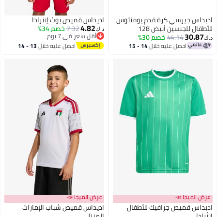
اديداس جيرسي كرة قدم يوفنتوس
اديداس قميص يوث إنترادا
4.82
للأطفال للجنسين أبيض 128
7.32
خصم 34%
د.ك‏
30.87
أقل سعر في 7 يوم
44.14
خصم 30%
د.ك‏
أقل سعر في 7 يوم
احصل عليه خلال
14 - 15
احصل عليه خلال
13 - 14
اغسطس
اغسطس
عرض الميجا 📣
عرض الميجا 📣
اديداس قميص جرافيك للأطفال
اديداس قميص شباب الإمارات
إنتْرادا
المنزلي