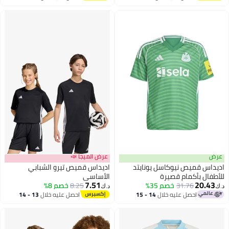
اغسطس
اغسطس
عرض
عرض الميجا 📣
اديداس قميص نيوكاسل يونايتد
اديداس قميص تيرو الشبابي
للأطفال بأكمام قصيرة
الأساسي
7.51
20.43
31.76
خصم 35%
8.25
خصم 8%
د.ك‏
د.ك‏
احصل عليه خلال
14 - 15
احصل عليه خلال
13 - 14
اغسطس
اغسطس