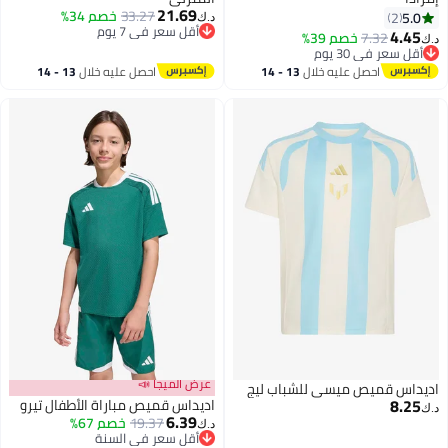
21.69
33.27
خصم 34%
5.0
2
د.ك‏
أقل سعر في 7 يوم
4.45
7.32
خصم 39%
د.ك‏
أقل سعر في 7 يوم
أقل سعر في 30 يوم
أقل سعر في 30 يوم
احصل عليه خلال
13 - 14
احصل عليه خلال
13 - 14
اغسطس
اغسطس
عرض الميجا 📣
اديداس قميص ميسي للشباب ليج
8.25
اديداس قميص مباراة الأطفال تيرو
د.ك‏
6.39
19.37
خصم 67%
د.ك‏
أقل سعر في السنة