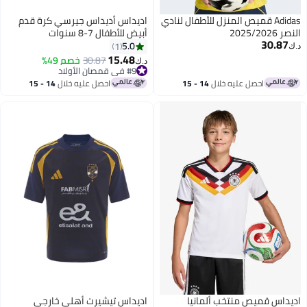
Adidas قميص المنزل للأطفال لنادي
اديداس أديداس جيرسي كرة قدم
النصر 2025/2026
أبيض للأطفال 7-8 سنوات
30.87
5.0
1
د.ك‏
15.48
30.87
خصم 49%
د.ك‏
#9 في قمصان الأولاد
#9 في قمصان الأولاد
احصل عليه خلال
14 - 15
احصل عليه خلال
14 - 15
اغسطس
اغسطس
اديداس قميص منتخب ألمانيا
اديداس تيشيرت أهلي خارجي