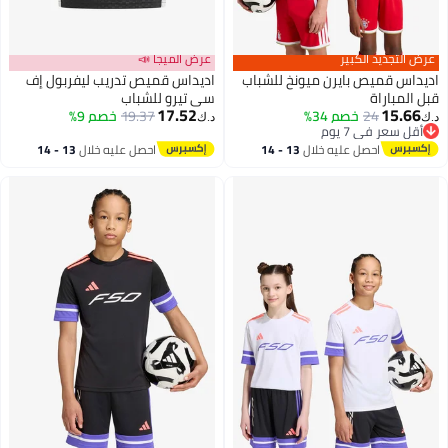
عرض التجديد الكبير
عرض الميجا 📣
اديداس قميص بايرن ميونخ للشباب
اديداس قميص تدريب ليفربول إف
قبل المباراة
سي تيرو للشباب
17.52
15.66
24
خصم 34%
19.37
خصم 9%
د.ك‏
د.ك‏
أقل سعر في 7 يوم
أقل سعر في 7 يوم
احصل عليه خلال
13 - 14
احصل عليه خلال
13 - 14
اغسطس
اغسطس