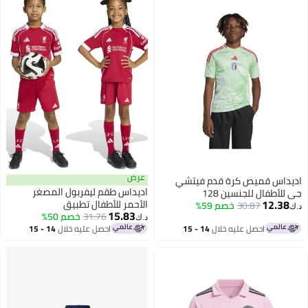
عرض
اديداس قميص كرة قدم فيتشي
اديداس طقم ليفربول المصغر
جي للأطفال للجنسين 128
12.38
الأحمر للأطفال تطبيق
30.87
خصم 59%
د.ك‏
15.83
31.76
خصم 50%
د.ك‏
احصل عليه خلال
14 - 15
احصل عليه خلال
14 - 15
اغسطس
اغسطس