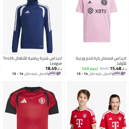
اديداس قمصان كرة قدم وردية
اديداس سُترة رياضية للأطفال Tiro26
للأولاد
League
18.49
15.48
30.87
خصم 49%
د.ك‏
د.ك‏
احصل عليه خلال
14 - 15
احصل عليه خلال
14 - 15
اغسطس
اغسطس