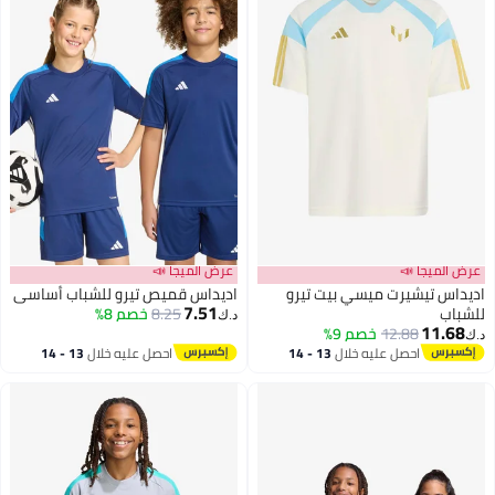
عرض الميجا 📣
عرض الميجا 📣
اديداس تيشيرت ميسي بيت تيرو
اديداس قميص تيرو للشباب أساسي
7.51
للشباب
8.25
خصم 8%
د.ك‏
11.68
12.88
خصم 9%
د.ك‏
احصل عليه خلال
13 - 14
احصل عليه خلال
13 - 14
اغسطس
اغسطس