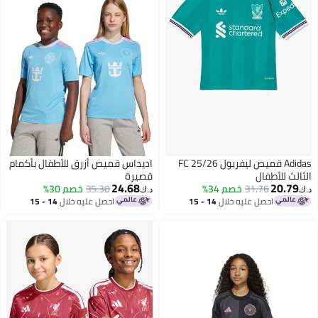
Adidas قميص ليفربول FC 25/26
اديداس قميص أزرق للأطفال بأكمام
الثالث للأطفال
قصيرة
24.68
20.79
31.76
خصم 34%
35.30
خصم 30%
د.ك‏
د.ك‏
احصل عليه خلال
14 - 15
احصل عليه خلال
14 - 15
اغسطس
اغسطس