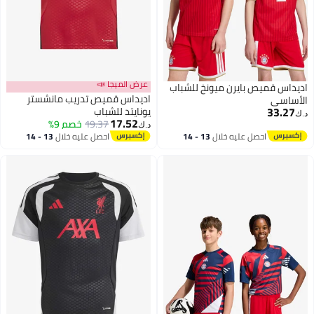
عرض الميجا 📣
اديداس قميص بايرن ميونخ للشباب
اديداس قميص تدريب مانشستر
الأساسي
33.27
يونايتد للشباب
د.ك‏
17.52
19.37
خصم 9%
د.ك‏
احصل عليه خلال
13 - 14
احصل عليه خلال
13 - 14
اغسطس
اغسطس