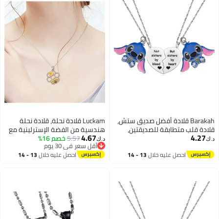
Barakah قلادة أفضل صديق ستش،
Luckam قلادة نحلة، قلادة نحلة
قلادة قلب متطابقة للصديقتين،
هندسية من الفضة الإسترلينية مع
4.67
4.27
مجوهرات ليلو وستش للأصدقاء،
5.57
خصم 16%
هدية مجوهرات عباد الشمس
د.ك‏
د.ك‏
أقل سعر في 30 يوم
أفضل الأصدقاء
للنساء والفتيات
أقل سعر في 30 يوم
احصل عليه خلال
13 - 14
احصل عليه خلال
13 - 14
اغسطس
اغسطس