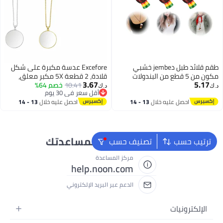
طقم قلائد طبل دjembe خشبي
Excefore عدسة مكبرة على شكل
مكون من 5 قطع من البندولات
قلادة، 2 قطعة 5X مكبر معلق،
3.67
5.17
الأفريقية الصغيرة للأطفال والبالغين
10.41
خصم 64%
مكبر بصري للزينة مع سلسلة
د.ك‏
د.ك‏
أقل سعر في 30 يوم
هدايا للحفلات
عدسة صغيرة محمولة للقراءة، كبار
أقل سعر في 30 يوم
احصل عليه خلال
13 - 14
احصل عليه خلال
13 - 14
السن، ضعف البصر، هدية للأب
اغسطس
اغسطس
(ذهبي، فضي)
نحن دائماً جاهزون لمساعدتك
ترتيب حسب
تصنيف حسب
مركز المساعدة
help.noon.com
الدعم عبر البريد الإلكتروني
الإلكترونيات