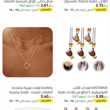
كاواي، عنقية صديقة، إكسسوار
شكل رباعي أوراق البرسيم المجفف
2.61
2.15
عصري، صديقة وثيقة، هدية مثالية
7.02
خصم 62%
المضغوط جميلة للنساء والفتيات
د.ك‏
د.ك‏
للبنات المراهقات
هدية يوم الأم
احصل عليه خلال
11 - 12
احصل عليه خلال
13 - 14
اغسطس
اغسطس
KASTWAVE قلادات الآلات
Goolsky قلائد ذهبية متعددة
الموسيقية، 5 قطع من قلادات طبلة
الطبقات للنساء - قلادة سلسلة
5.40
5.39
12.59
خصم 57%
دجمبي الكلاسيكية الخشبية، قلادة
رقيقة قابلة للتكديس، قلادة عصرية،
د.ك‏
د.ك‏
صغيرة على شكل طبلة أفريقية
مجموعة مجوهرات عصرية، هدايا
احصل عليه خلال
13 - 14
احصل عليه خلال
11 - 12
اغسطس
اغسطس
بونجوس، لوازم حفلات للأطفال
مثالية للنساء والفتيات المراهقات
والبالغين، هدايا مدرسية