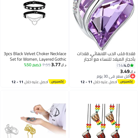
قلادة قلب الحب اللانهائي، قلادات
3pcs Black Velvet Choker Necklace
بأحجار الميلاد للنساء مع أحجار
Set for Women, Layered Gothic
3.77
الشفاء، مجوهرات خالية من مسببات
7.55
خصم 50%
Lace Collars, Adjustable Classic
4.0
14
د.ك‏
الحساسية للنساء، قلادة فضية اللون
Chokers for Girls, Perfect for
3.49
د.ك‏
مع صندوق هدايا، سلسلة ممتدة
Parties and Birthday Gifts.
أقل سعر في 30 يوم
بطول 18+2 بوصة
أقل سعر في 30 يوم
احصل عليه خلال
11 - 12
احصل عليه خلال
11 - 12
اغسطس
اغسطس