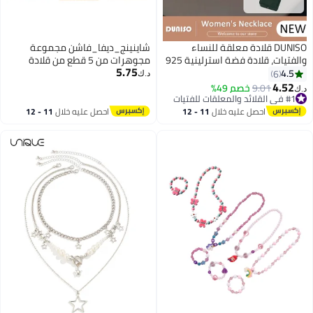
DUNISO قلادة معلقة للنساء
شاينينج_ديفا_فاشن مجموعة
والفتيات، قلادة فضة استرلينية 925
مجوهرات من 5 قطع من قلادة
5.75
مطلية بالذهب عيار 14، إكسسوارات
اللؤلؤ على شكل فراشة إنفينيتي
4.5
6
د.ك‏
موضة عصرية مع طابع بسيط فريد،
الأنيقة من شاينينغ ديفا فاشون
4.52
9.01
خصم 49%
د.ك‏
إكسسوارات مجوهرات للملابس،
للنساء، قلادة بدلاية، هدايا للبنات
#1 في القلائد والمعلقات للفتيات
#1 في القلائد والمعلقات للفتيات
هدية مجوهرات لعيد ميلاد النساء
احصل عليه خلال
11 - 12
احصل عليه خلال
11 - 12
والفتيات أو الذكرى السنوية
اغسطس
اغسطس