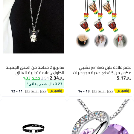
طقم قلادة طبل دjembe خشبي
سانريو 2 قطعة من العنق الجميلة
مكون من 5 قطع، هدية مجوهرات
الكاواي، علامة تجارية للعناق
2.34
5.17
إيقاع أفريقية للأطفال والبالغين في
3.51
خصم 33%
الصديق المقرب، إكسسوار جمالي،
د.ك‏
د.ك‏
الحفلات
هدية لصديقة الأفضل أو صديق
0.23 د.ك. خصم إضافي!
الأفضل للبنات في سن المراهقة
احصل عليه خلال
13 - 14
احصل عليه خلال
11 - 12
اغسطس
اغسطس