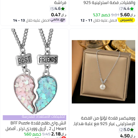
والفتيات، فضة استرلينية 925
فراشة
مطلية بالذهب عيار 14K، قلادة
4.6
4.4
5
7
ذهبية مجوفة، إكسسوارات موضة
0.47
5.60
9.01
خصم 37%
د.ك‏
د.ك‏
عصرية مع لمسة فريدة من
احصل عليه خلال
11 - 12
احصل عليه خلال
13 - 14
البساطة، إكسسوارات مجوهرات
اغسطس
اغسطس
للملابس، هدية مجوهرات لعيد
ميلاد النساء والفتيات أو الذكرى
السنوية.
تخفيضات الاستعداد للمدرسة
ووفيكسر قلادة لؤلؤ من الفضة
اتش واي طقم قلادة BFF Puzzle
الإسترليني عيار 925 مع علبة هدايا،
Heart ل 2 ، أزرق ووردي ترتر ، أفضل
قلادة شوكر فضية، سلسلة شوكر،
5.0
2
2.18
5.45
خصم 60%
صديق هدية للأبد للفتيات
قلادة لؤلؤ بسيطة، مجوهرات
4.50
د.ك‏
د.ك‏