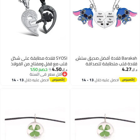
Barakah قلادة أفضل صديق ستش،
SYOSI قلادة مطابقة على شكل
قلادة قلب متطابقة للصداقة
قلب مع قفل ومفتاح من الفولاذ
4.50
4.27
لفتاتين، مجوهرات ليلو وستش
9
خصم 50%
المقاوم للصدأ للزوجين هدايا خطوبة
د.ك‏
د.ك‏
أقل سعر في السنة
للأصدقاء، أفضل الأصدقاء
أقل سعر في السنة
احصل عليه خلال
13 - 14
احصل عليه خلال
13 - 14
اغسطس
اغسطس