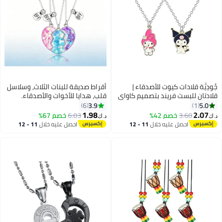
جُودِيَّة قلادات كيوت للأصدقاء |
أقراط صديقة للبنات الثلاث، وسلاسل
قلادتان للبست فريند بتصميم كاواي
قلب، هدايا للأخوات والأصدقاء.
أنيق | هدية صداقة للمراهقات
3.9
5.0
6
1
والبنات
1.98
2.07
3.60
خصم 42%
6.03
خصم 67%
د.ك‏
د.ك‏
احصل عليه خلال
11 - 12
احصل عليه خلال
11 - 12
اغسطس
اغسطس