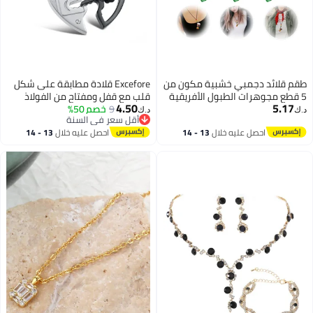
طقم قلائد دجمبي خشبية مكون من
Excefore قلادة مطابقة على شكل
5 قطع مجوهرات الطبول الأفريقية
قلب مع قفل ومفتاح من الفولاذ
4.50
5.17
للأطفال والبالغين مثالي للحفلات
9
خصم 50%
المقاوم للصدأ للزوجين هدايا خطوبة
د.ك‏
د.ك‏
أقل سعر في السنة
والهدايا المدرسية
أقل سعر في السنة
احصل عليه خلال
13 - 14
احصل عليه خلال
13 - 14
اغسطس
اغسطس