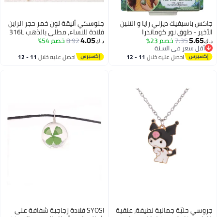
جاكس باسيفيك ديزني رايا و التنين
جلوسكي أنيقة لون خمر حجر الراين
الأخير - طوق نور كوماندرا
قلادة للنساء، مطلي بالذهب 316L
4.05
5.65
7.35
خصم 23%
8.92
خصم 54%
الفولاذ المقاوم للصدأ، مناسبة
د.ك‏
د.ك‏
أقل سعر في السنة
يومية وهدية، مثالية عيد الحب،
أقل سعر في السنة
احصل عليه خلال
11 - 12
احصل عليه خلال
11 - 12
كافة الموسم اكسسوارات
اغسطس
اغسطس
جروسي حليّة جمالية لطيفة، عنقية
SYOSI قلادة زجاجية شفافة على