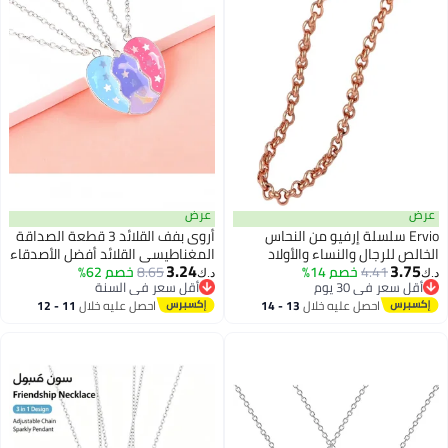
عرض
عرض
Ervio سلسلة إرفيو من النحاس
أروى بفف القلائد 3 قطعة الصداقة
الخالص للرجال والنساء والأولاد
المغناطيسي القلائد أفضل الأصدقاء
3.24
3.75
4.41
خصم 14%
والبنات | قلادة نحاسية أنيقة مناسبة
8.65
خصم 62%
القلب قلادة لطيف تصميم سلسلة
د.ك‏
د.ك‏
أقل سعر في 30 يوم
أقل سعر في السنة
للإطلالات الكاجوال والعملية والشارع
القلائد ، للفتيات النساء الصداقة
أقل سعر في 30 يوم
أقل سعر في السنة
احصل عليه خلال
13 - 14
احصل عليه خلال
11 - 12
| مجوهرات سلسلة معدنية خفيفة
مجوهرات هدايا للأطفال
اغسطس
اغسطس
الوزن للجنسين | سلسلة أنيقة للرجال
والنساء