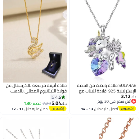
SOLARAE قلادة باندنت من الفضة
قلادة أنيقة مرصعة بالكريستال من
الإسترلينية 925، قلادة للبنات مع
فولاذ التيتانيوم المطلي بالذهب
3.12
باندنت كريستالي، مجوهرات
عيار 18 قيراطًا، قلادة نسائية، هدية
4.6
5
د.ك‏
أقل سعر في 30 يوم
يونيكورن هدايا للبنات، ابنة، حفيدة،
عيد ميلاد مناسبة لعيد الحب،
5.04
7.20
خصم 30%
د.ك‏
أقل سعر في 30 يوم
ابنة أخ، عيد ميلاد
مناسبة للفتيات.
احصل عليه خلال
13 - 14
احصل عليه خلال
11 - 12
اغسطس
اغسطس