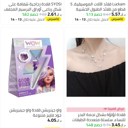
Luckam قلائد الآلات الموسيقية، 5
SYOSI قلادة زجاجية شفافة على
قطع من قلائد الطبول الخشبية
شكل رباعي أوراق البرسيم المجفف
2.61
5.57
6.47
خصم 13%
الكلاسيكية، قلادة صغيرة لطبول
7.02
خصم 62%
المضغوط جميلة، كرة دائرية للبنات
د.ك‏
د.ك‏
البونغو الأفريقية، مجوهرات
والنساء، هدية ليوم الأم
احصل عليه خلال
13 - 14
احصل عليه خلال
13 - 14
اغسطس
اغسطس
الطبول، إمدادات حفلات للأطفال
والبالغين، هدية مدرسية
عرض الميجا 📣
واو جينريشن قلادة واو جينيريشن
قلادة لؤلؤة بشكل نجمة البحر
جود فايبز متنوعة
4.05
للنساء، سلسلة متعددة الطبقات
د.ك‏
3.45
6.74
خصم 48%
للترقوة لعطلة شاطئية، إكسسوار
د.ك‏