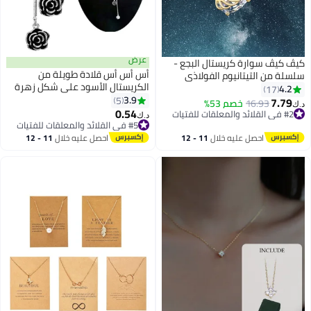
عرض
كيڤ كيڤ سوارة كريستال البجع -
أس أس أس قلادة طويلة من
سلسلة من التيتانيوم الفولاذي
الكريستال الأسود على شكل زهرة
المطلي بالذهب عيار 18 قيراطاً،
4.2
17
وردة للنساء والفتيات
3.9
هدية عيد الحب وعيد الميلاد،
5
7.79
16.93
خصم 53%
د.ك‏
0.54
مناسبة للنساء والفتيات
#2 في القلائد والمعلقات للفتيات
د.ك‏
#2 في القلائد والمعلقات للفتيات
#5 في القلائد والمعلقات للفتيات
#5 في القلائد والمعلقات للفتيات
احصل عليه خلال
11 - 12
احصل عليه خلال
11 - 12
اغسطس
اغسطس