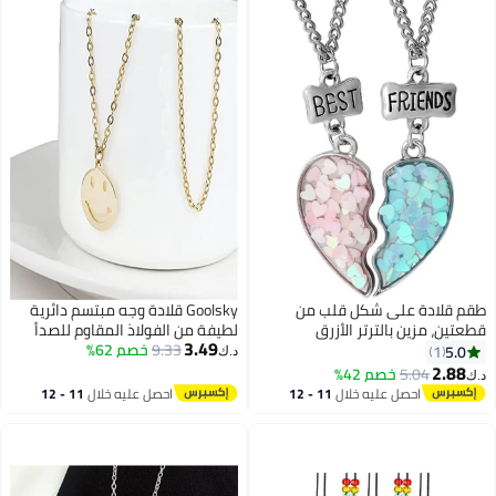
طقم قلادة على شكل قلب من
Goolsky قلادة وجه مبتسم دائرية
قطعتين، مزين بالترتر الأزرق
لطيفة من الفولاذ المقاوم للصدأ
3.49
والوردي، هدية مثالية للصديقات
9.33
للنساء والفتيات
خصم 62%
5.0
1
د.ك‏
المراهقات.
2.88
5.04
خصم 42%
د.ك‏
احصل عليه خلال
11 - 12
احصل عليه خلال
11 - 12
اغسطس
اغسطس