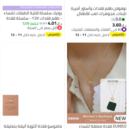
تخفيضات الاستعداد للمدرسة
نوفولان طقم قلادات وأساور أميرة
يونيك سلسلة ثلاثية الطبقات للنساء
للبنات، مجوهرات لعب للأطفال،
- طقم قلادات Y2K - سلسلة قلادة
يونيكورن، حورية البحر، قوس قزح،
5.0
4
4.01
9.91
خصم 59%
نجمة متعددة الطبقات - مجوهرات
موضوع الفراشة، طقم من 8 قطع
3.60
#3 في القلائد والمعلقات للفتيات
د.ك‏
د.ك‏
أقل سعر في السنة
جمالية مع قلادة وطوق، هدية عيد
مع 4 قلادات و4 أساور، متينة وملونة
أقل سعر في 30 يوم
أقل سعر في السنة
ميلاد للنساء، الفتيات، الأخت
#3 في القلائد والمعلقات للفتيات
للحفلات واللعب اليومي
احصل عليه خلال
11 - 12
احصل عليه خلال
11 - 12
اغسطس
اغسطس
DUNISO قلادة معلقة للنساء
ماموسو قلادة أنثوية أنيقة بتعليقة