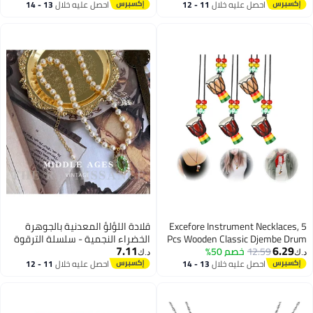
تشوكر بسيط ومنعش، مناسب
احصل عليه خلال
11 - 12
احصل عليه خلال
13 - 14
اغسطس
اغسطس
للفتيات والسيدات
Excefore Instrument Necklaces, 5
قلادة اللؤلؤ المعدنية بالجوهرة
Pcs Wooden Classic Djembe Drum
الخضراء النجمية - سلسلة الترقوة
7.11
6.29
12.59
خصم 50%
Jewelry Necklace, Mini Pendant
الفاخرة الخفيفة بأسلوب القصر
د.ك‏
د.ك‏
African Drum Bongos Percussion
القديم
احصل عليه خلال
13 - 14
احصل عليه خلال
11 - 12
اغسطس
اغسطس
Jewelry Necklace, Kids Adults Party
Supply School Gift