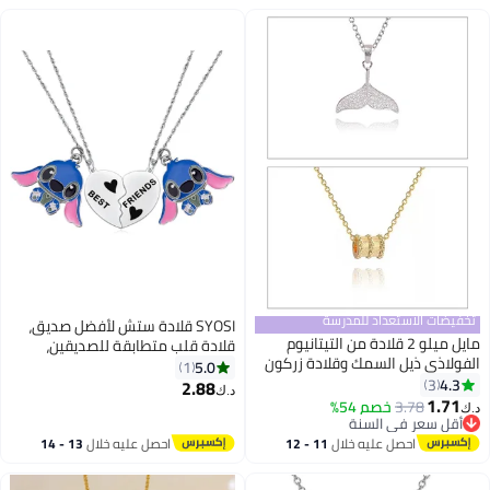
تخفيضات الاستعداد للمدرسة
SYOSI قلادة ستش لأفضل صديق،
مايل ميلو 2 قلادة من التيتانيوم
قلادة قلب متطابقة للصديقين،
الفولاذي ذيل السمك وقلادة زركون
مجوهرات مستوحاة من ليلو وستش
5.0
1
الكريستال مجوهرات هدية عيد
4.3
3
للأصدقاء، BFF، وأفضل الأصدقاء
2.88
د.ك‏
الحب ، هدية الذكرى فضي/ذهب/
1.71
3.78
خصم 54%
د.ك‏
شفاف
أقل سعر في السنة
أقل سعر في السنة
احصل عليه خلال
11 - 12
احصل عليه خلال
13 - 14
اغسطس
اغسطس