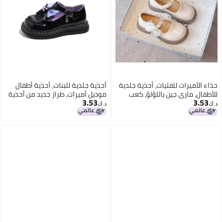
حذاء الأميرات للفتيات، أحذية جلدية
أحذية جلدية للبنات، أحذية أطفال
للأطفال، ماري جين باللؤلؤ، كعب
موديل أميرات، طراز جديد من أحذية
3.53
3.53
ربيعي/خريفي، حذاء رسمي
البنات ذات النعل اللين، أحذية
د.ك‏
د.ك‏
مسطحة عصرية بتصميم فراشة