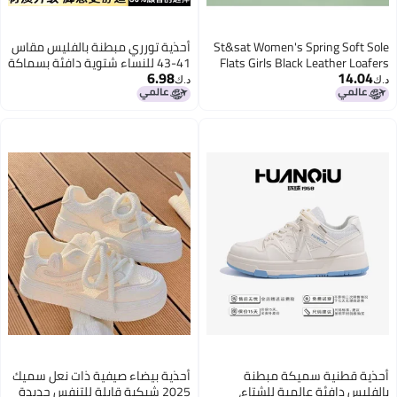
St&sat Women's Spring Soft Sole
أحذية تورري مبطنة بالفليس مقاس
Flats Girls Black Leather Loafers
41-43 للنساء شتوية دافئة بسماكة
6.98
14.04
Parent-child Slip-on Versatile
سميكة للأقدام العريضة للفتيات
د.ك‏
د.ك‏
Black Size 28
البدينات أحذية قطنية صغيرة
أحذية قطنية سميكة مبطنة
أحذية بيضاء صيفية ذات نعل سميك
بالفليس دافئة عالمية للشتاء،
2025 شبكية قابلة للتنفس جديدة