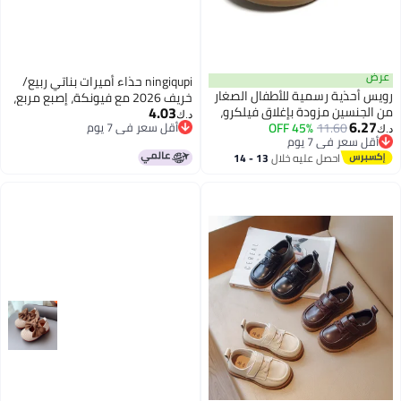
عرض
ningiqupi حذاء أميرات بناتي ربيع/
رويس أحذية رسمية للأطفال الصغار
خريف 2026 مع فيونكة، إصبع مربع،
4.03
من الجنسين مزودة بإغلاق فيلكرو،
نعل ناعم، قابل للتنفس ومضاد
د.ك‏
6.27
11.60
45% OFF
أحذية بنعل ناعم ومضاد للانزلاق،
أقل سعر في 7 يوم
للانزلاق للأطفال الصغار
د.ك‏
أقل سعر في 7 يوم
أقل سعر في 7 يوم
أحذية جلدية كلاسيكية أنيقة
أقل سعر في 7 يوم
احصل عليه خلال
13 - 14
للأطفال، مناسبة للارتداء اليومي
اغسطس
والرسمي