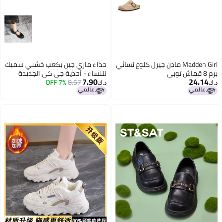
Madden Girl مادن جيرل كلوغ نسائي
حذاء ماري جين بكعب خشبي سميك
برم 8 قماش توبي
للنساء - أحذية جي كي الجديدة
7.90
24.14
8.57
7% OFF
للبنات بمقدمة مستديرة وإبزيم
د.ك‏
د.ك‏
لفصل الخريف والشتاء، أحذية جلدية
كلاسيكية بكعب منخفض