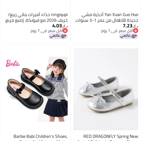
Yan Xuan Guo Huo أحذية مشي
ningiqupi حذاء أميرات بناتي ربيع/
جديدة للأطفال من عمر 1-3 سنوات،
خريف 2026 مع فيونكة، إصبع مربع،
4.03
7.23
أحذية رضع بنعل ناعم لفصلي الربيع
نعل ناعم، قابل للتنفس ومضاد
د.ك‏
د.ك‏
أقل سعر في 7 يوم
أقل سعر في 7 يوم
والخريف، حذاء جلدي بريطاني
للانزلاق للأطفال الصغار
أقل سعر في 7 يوم
أقل سعر في 7 يوم
للصبيان، مسامي
Barbie Babi Children's Shoes,
RED DRAGONFLY Spring New