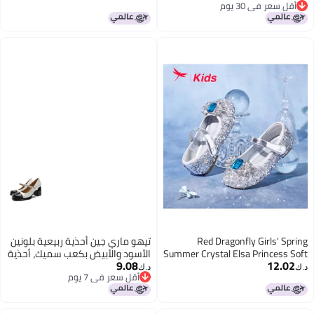
أقل سعر في 30 يوم
Jane Leather Shoes For Girls
مقاس 32
أقل سعر في 30 يوم
Red Dragonfly Girls' Spring
تيهو ماري جين أحذية ربيعية بلونين
Summer Crystal Elsa Princess Soft
الأسود والأبيض بكعب سميك، أحذية
9.08
12.02
Sole Performance Leather Shoes
نسائية جي كاي مع سلسلة معدنية،
د.ك‏
د.ك‏
أقل سعر في 7 يوم
Q53bd042 Silver Size 32
كعب عالي للبنات
أقل سعر في 7 يوم