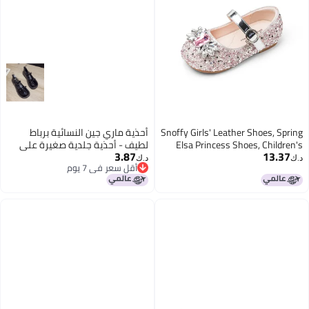
Snoffy Girls' Leather Shoes, Spring
أحذية ماري جين النسائية برباط
Elsa Princess Shoes, Children's
لطيف - أحذية جلدية صغيرة على
3.87
13.37
Crystal Shoes, Performance Shoes
الطريقة الكورية، أنيقة وناعمة
د.ك‏
د.ك‏
أقل سعر في 7 يوم
For Older Kids, Soft-soled Shoes,
بأسلوب لوليتا وجي كيه، مثالية
أقل سعر في 7 يوم
Crystal Pink, Size 30
للصيف وخفيفة الوزن