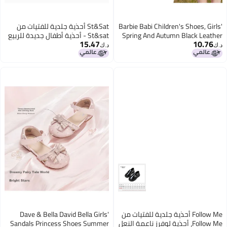
Barbie Babi Children's Shoes, Girls'
St&Sat أحذية جلدية للفتيات من
Spring And Autumn Black Leather
St&sat - أحذية أطفال جديدة للربيع
15.47
10.76
Shoes, Classic Versatile Student
بكعب عالي، أحذية أميرة بنعل ناعم،
د.ك‏
د.ك‏
Stage Shiny Leather Shoes
أحذية كريستال، أحذية أداء عصرية،
Da6716, Black, Size 28
كريستال بيج، مقاس 34
Follow Me أحذية جلدية للفتيات من
Dave & Bella David Bella Girls'
Follow Me، أحذية لوفرز ناعمة النعل
Sandals Princess Shoes Summer