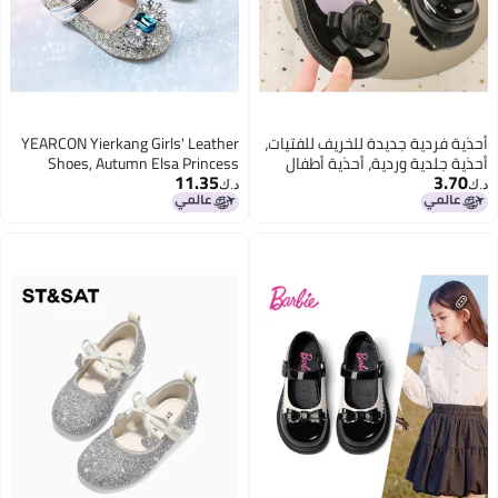
أحذية فردية جديدة للخريف للفتيات،
YEARCON Yierkang Girls' Leather
أحذية جلدية وردية، أحذية أطفال
Shoes, Autumn Elsa Princess
11.35
3.70
موضة الأميرات، أحذية للأطفال،
Shoes, Children's Crystal Shoes,
د.ك‏
د.ك‏
أحذية كاجوال للطلاب
Big Kids' Performance Shoes,
Soft-soled Shoes, Silver/blue, Size
35