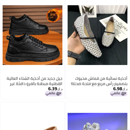
أحذية نسائية من قماش محبوك
جيل جديد من أحذية الشتاء العالية
بتصميم رأس مربع مع فتحة ضحلة!
القطنية مبطنة بالفرو دافئة غير
6.39
6.98
توصيل سريع! نفس أسلوب جريب
قابلة للانزلاق مقاومة للماء أحذية
د.ك‏
د.ك‏
موم أكسجين
جلدية عادية أحذية جلدية ذات قاعدة
سميكة