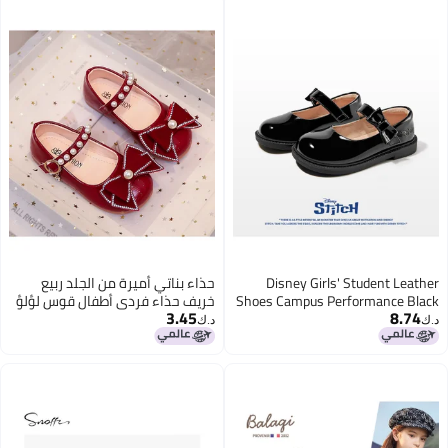
Disney Girls' Student Leather
حذاء بناتي أميرة من الجلد ربيع
Shoes Campus Performance Black
خريف حذاء فردي أطفال قوس لؤلؤ
3.45
8.74
Leather Shoes Shiny Children's
حجر الراين حذاء زفاف طفل جديد
د.ك‏
د.ك‏
Dst1128 Black Size 36