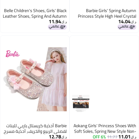
Belle Children's Shoes, Girls' Black
Barbie Girls' Spring Autumn
Leather Shoes, Spring And Autumn
Princess Style High Heel Crystal
11.94
14.04
Soft-soled Children's Shoes,
Fashion Leather Shoes Da6812
د.ك‏
د.ك‏
Student Shoes For Older Children,
Pink Size 32
Performance Shoes, Flats, Deep
Red, Size 36
Aokang Girls' Princess Shoes With
Barbie أحذية كريستال باربي للبنات
Soft Soles, Spring New Style Non-
لفصلي الربيع والخريف، أحذية مسرح
12.78
11.01
11.77
6% OFF
slip School Shoes, Versatile Mary
جلدية لامعة دا6726 باللون الوردي
د.ك‏
د.ك‏