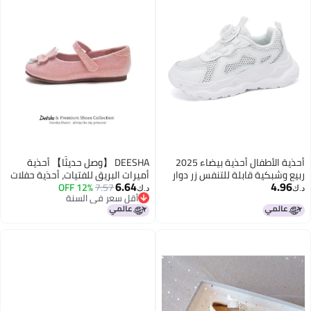
أحذية الأطفال أحذية بيضاء 2025
DEESHA 【وصل حديثًا】 أحذية
ربيع وشبكية قابلة للتنفس زر دوار
أميرات البريق للفتيات، أحذية حفلات
6.64
4.96
للأطفال في المدارس الابتدائية
7.57
12% OFF
الربيع/الخريف الجديدة لأداء الحرم
د.ك‏
د.ك‏
أقل سعر في السنة
الجامعي، أحذية رقص أنيقة
أقل سعر في السنة