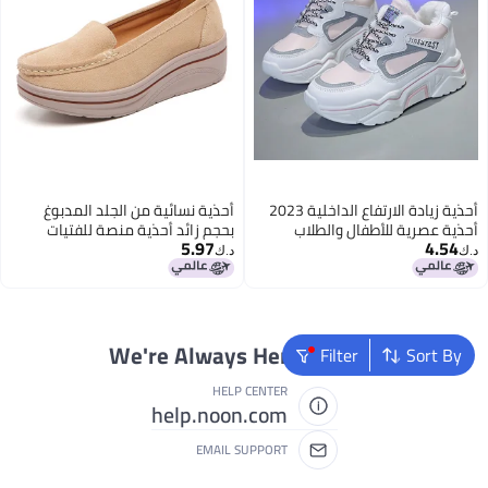
أحذية زيادة الارتفاع الداخلية 2023
أحذية نسائية من الجلد المدبوغ
أحذية عصرية للأطفال والطلاب
بحجم زائد أحذية منصة للفتيات
5.97
4.54
أسلوب كوري يناسب جميع الأذواق
المراهقات أحذية ارتفاع حقيقية
د.ك‏
د.ك‏
حذاء هاراجوكو تور
أحذية للأمهات أحذية للممرضات
We're Always Here To Help
Filter
Sort By
HELP CENTER
help.noon.com
EMAIL SUPPORT