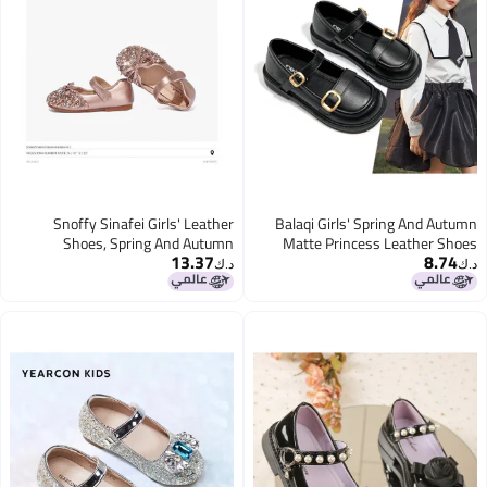
Snoffy Sinafei Girls' Leather
Balaqi Girls' Spring And Autumn
Shoes, Spring And Autumn
Matte Princess Leather Shoes
13.37
8.74
Children's Crystal Shoes, Shiny
Black School Style Bl3551 Size 29
د.ك‏
د.ك‏
Diamond Princess Shoes,
Comfortable Soft-soled Flats For
Little Girls, Rose Gold, Size 30