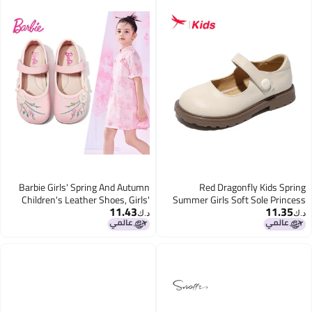
Barbie Girls' Spring And Autumn
Red Dragonfly Kids Spring
Children's Leather Shoes, Girls'
Summer Girls Soft Sole Princess
11.43
11.35
Chinese Style Hanfu Shoes, Horse
Shoes Children's School Style Girls
د.ك‏
د.ك‏
Face Skirt Embroidered Flower
Leather Shoes Q52bd053 Beige
Shoes Da6257 Pink Size 35
Size 30