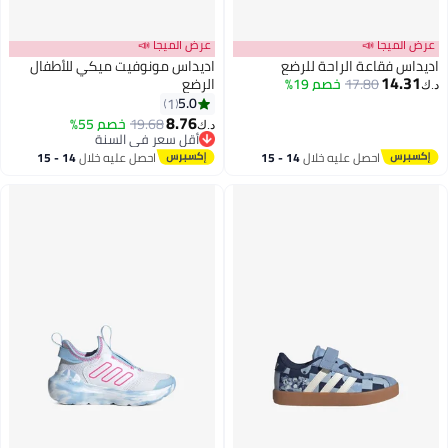
عرض الميجا 📣
عرض الميجا 📣
اديداس فقاعة الراحة للرضع
اديداس مونوفيت ميكي للأطفال
14.31
17.80
خصم 19%
الرضع
د.ك‏
5.0
1
8.76
19.68
خصم 55%
د.ك‏
أقل سعر في السنة
أقل سعر في السنة
احصل عليه خلال
14 - 15
احصل عليه خلال
14 - 15
اغسطس
اغسطس