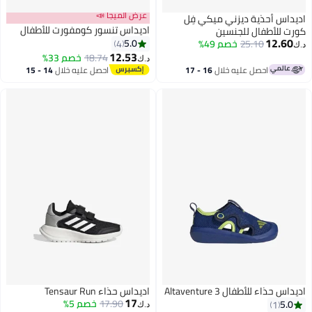
عرض الميجا 📣
اديداس أحذية ديزني ميكي فِل
اديداس تنسور كومفورت للأطفال
كورت للأطفال للجنسين
12.60
5.0
25.10
خصم 49%
4
د.ك‏
12.53
18.74
خصم 33%
د.ك‏
احصل عليه خلال
16 - 17
احصل عليه خلال
14 - 15
اغسطس
اغسطس
اديداس حذاء للأطفال Altaventure 3
اديداس حذاء Tensaur Run
17
17.90
خصم 5%
5.0
1
د.ك‏