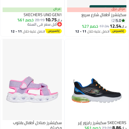
s
00
:
m
عرض برق
00
·
باقي 100%
عرض
سكيتشرز أطفال شارع سريع
SKECHERS UNO GEN1
10.75
28.19
خصم 61%
5.0
2
د.ك‏
أقل سعر في السنة
12.54
17.34
خصم 27%
د.ك‏
4
أقل سعر في السنة
احصل عليه خلال
11 - 12
احصل عليه خلال
11 - 12
اغسطس
اغسطس
SKECHERS سكيشرز رايزور إير
سكيتشرز صنادل أطفال بقلوب
8.86
23.28
خصم 61%
مضيئة
د.ك‏