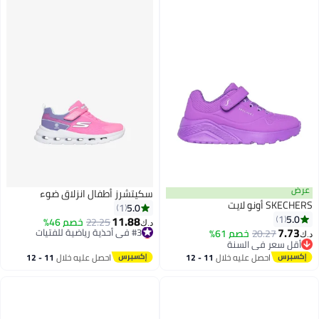
عرض
سكيتشرز أطفال انزلاق ضوء
SKECHERS أونو لايت
5.0
1
5.0
1
11.88
#3 في أحذية رياضية للفتيات
22.25
خصم 46%
د.ك‏
7.73
20.27
خصم 61%
أقل سعر في 30 يوم
د.ك‏
أقل سعر في السنة
#3 في أحذية رياضية للفتيات
أقل سعر في السنة
احصل عليه خلال
11 - 12
احصل عليه خلال
11 - 12
اغسطس
اغسطس