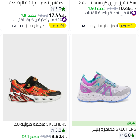
سكيتشرز جو رن كونسيستنت 2.0
سكيتشرز نعيم الفراشة الرضيعة
10.46
#1 في أحذية رياضية للفتيات
21.30
خصم 50%
5.0
1
د.ك‏
أقل سعر في 7 يوم
17.44
#26 في أحذية رياضية للفتيات
19.32
خصم 9%
د.ك‏
#1 في أحذية رياضية للفتيات
أقل سعر في 30 يوم
#26 في أحذية رياضية للفتيات
احصل عليه خلال
11 - 12
احصل عليه خلال
11 - 12
اغسطس
اغسطس
عرض
SKECHERS عاصفة ضوئية 2.0
SKECHERS مغامرة بليتز
5.0
1
5.0
1
9.62
25.26
أقل سعر في السنة
خصم 61%
د.ك‏