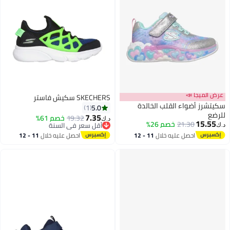
عرض الميجا 📣
SKECHERS سكيش فاستر
سكيتشرز أضواء القلب الخالدة
5.0
1
للرضع
7.35
19.32
أقل سعر في السنة
خصم 61%
د.ك‏
15.55
21.30
خصم 26%
بتخلّص بسرعة
د.ك‏
أقل سعر في السنة
احصل عليه خلال
11 - 12
احصل عليه خلال
11 - 12
اغسطس
اغسطس