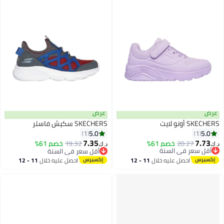
عرض
عرض
SKECHERS أونو لايت
SKECHERS سكيش فاستر
5.0
5.0
1
1
7.35
7.73
20.27
أقل سعر في السنة
خصم 61%
19.32
خصم 61%
د.ك‏
د.ك‏
بتخلّص بسرعة
أقل سعر في السنة
أقل سعر في السنة
أقل سعر في السنة
احصل عليه خلال
11 - 12
احصل عليه خلال
11 - 12
اغسطس
اغسطس