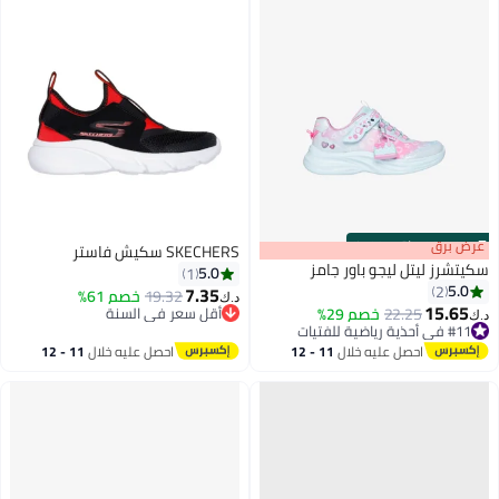
s
00
:
m
عرض برق
00
·
باقي 100%
SKECHERS سكيش فاستر
سكيتشرز ليتل ليجو باور جامز
5.0
1
5.0
2
7.35
19.32
خصم 61%
د.ك‏
15.65
22.25
خصم 29%
أقل سعر في السنة
د.ك‏
#11 في أحذية رياضية للفتيات
أقل سعر في السنة
#11 في أحذية رياضية للفتيات
احصل عليه خلال
11 - 12
احصل عليه خلال
11 - 12
اغسطس
اغسطس