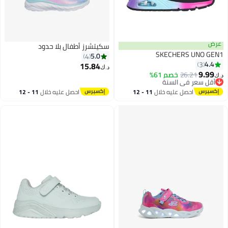
عرض
سكيتشرز أطفال بلا حدود
SKECHERS UNO GEN1
5.0
4
4.4
3
15.84
د.ك‏
9.99
26.21
أقل سعر في السنة
خصم 61%
د.ك‏
بتخلّص بسرعة
أقل سعر في السنة
احصل عليه خلال
11 - 12
احصل عليه خلال
11 - 12
اغسطس
اغسطس