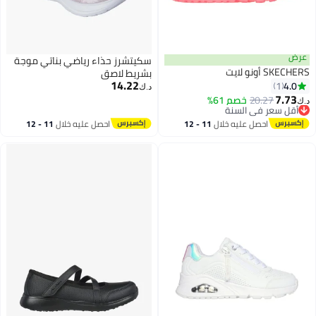
عرض
سكيتشرز حذاء رياضي بناتي موجة
SKECHERS أونو لايت
بشريط لاصق
14.22
4.0
1
د.ك‏
7.73
20.27
أقل سعر في السنة
خصم 61%
د.ك‏
بتخلّص بسرعة
أقل سعر في السنة
احصل عليه خلال
11 - 12
احصل عليه خلال
11 - 12
اغسطس
اغسطس