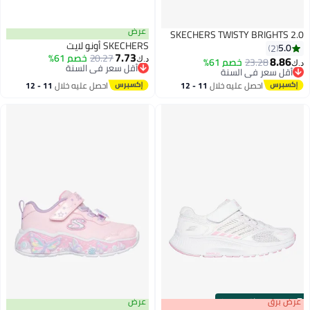
عرض
SKECHERS TWISTY BRIGHTS 2.0
SKECHERS أونو لايت
5.0
2
7.73
20.27
أقل سعر في السنة
خصم 61%
8.86
23.28
أقل سعر في السنة
خصم 61%
د.ك‏
د.ك‏
بتخلّص بسرعة
بتخلّص بسرعة
أقل سعر في السنة
أقل سعر في السنة
احصل عليه خلال
11 - 12
احصل عليه خلال
11 - 12
اغسطس
اغسطس
s
00
:
m
عرض برق
00
·
باقي 100%
عرض