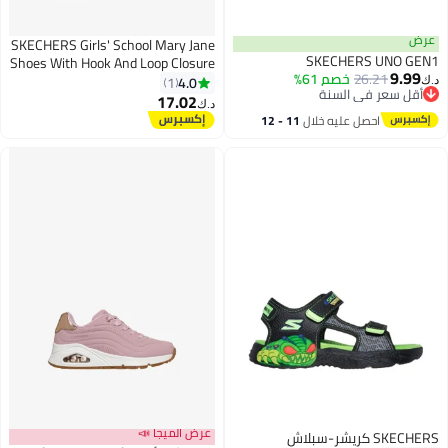
عرض
SKECHERS Girls' School Mary Jane
SKECHERS UNO GEN1
Shoes With Hook And Loop Closure
9.99
26.21
خصم 61%
- Microstrides
4.0
1
د.ك‏
أقل سعر في السنة
17.02
د.ك‏
أقل سعر في السنة
احصل عليه خلال
11 - 12
اغسطس
عرض الميجا 📣
SKECHERS كريشر-سبلاش