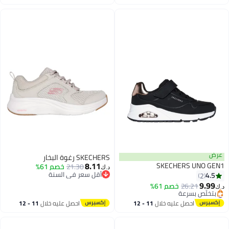
اغسطس
اغسطس
عرض
SKECHERS رغوة البخار
8.11
SKECHERS UNO GEN1
21.30
خصم 61%
د.ك‏
أقل سعر في السنة
4.5
2
أقل سعر في السنة
9.99
26.21
خصم 61%
د.ك‏
#34 في أحذية رياضية للأولاد
أقل سعر في السنة
احصل عليه خلال
11 - 12
احصل عليه خلال
11 - 12
بتخلّص بسرعة
اغسطس
اغسطس
#34 في أحذية رياضية للأولاد