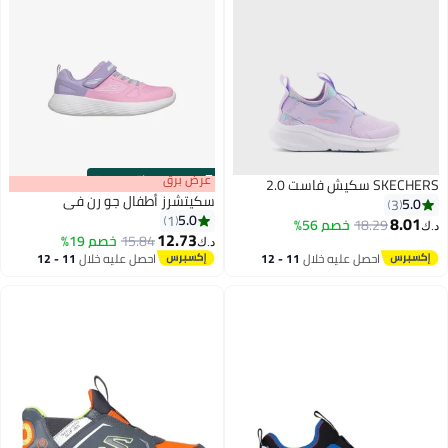
s
00
:
m
عرض برق
00
·
باقي 100%
SKECHERS سكيش فاست 2.0
سكيتشرز أطفال جو رن في
5.0
3
5.0
1
8.01
18.29
خصم 56%
د.ك‏
12.73
15.84
خصم 19%
د.ك‏
2
احصل عليه خلال
11 - 12
احصل عليه خلال
11 - 12
اغسطس
اغسطس