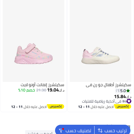
سكيتشرز أطفال جو رن في
سكيتشرز إنفانت أونو لايت
19.04
21.30
خصم 10%
5.0
1
د.ك‏
15.84
د.ك‏
#4 في أحذية رياضية للفتيات
2
#4 في أحذية رياضية للفتيات
احصل عليه خلال
11 - 12
احصل عليه خلال
11 - 12
اغسطس
اغسطس
البحث الشائع
ترتيب حسب
تصنيف حسب