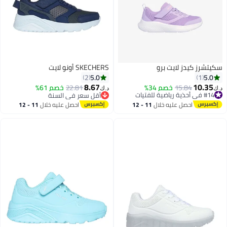
سكيتشرز كيدز لايت برو
SKECHERS أونو لايت
5.0
5.0
2
1
8.67
10.35
#14 في أحذية رياضية للفتيات
15.84
خصم 34%
22.81
خصم 61%
د.ك‏
د.ك‏
بتخلّص بسرعة
أقل سعر في السنة
5
#14 في أحذية رياضية للفتيات
أقل سعر في السنة
احصل عليه خلال
11 - 12
احصل عليه خلال
11 - 12
اغسطس
اغسطس