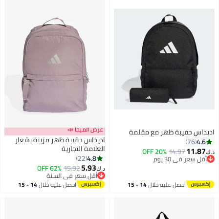
عرض الميجا 📣
اديداس حقيبة ظهر مع مقلمة
اديداس حقيبة ظهر مزينة بشعار
4.6
76
العلامة التجارية
11.87
20% OFF
14.97
د.ك‏
4.8
22
أقل سعر في 30 يوم
3
4
5.93
أقل سعر في 30 يوم
62% OFF
15.92
د.ك‏
أقل سعر في السنة
أقل سعر في السنة
احصل عليه خلال
14 - 15
احصل عليه خلال
14 - 15
اغسطس
اغسطس