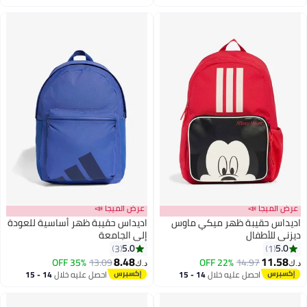
اغسطس
اغسطس
عرض الميجا 📣
عرض الميجا 📣
اديداس حقيبة ظهر ميكي ماوس
اديداس حقيبة ظهر أساسية للعودة
ديزني للأطفال
إلى الجامعة
5.0
5.0
3
1
8.48
11.58
35% OFF
13.09
22% OFF
14.97
د.ك‏
د.ك‏
احصل عليه خلال
14 - 15
احصل عليه خلال
14 - 15
اغسطس
اغسطس