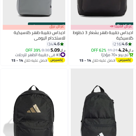
Best Seller
عرض الميجا 📣
s
00
:
m
عرض برق
00
·
100% Left
اديداس حقيبة ظهر بشعار 3 خطوط
اديداس حقيبة ظهر كلاسيكية
كلاسيكية
للاستخدام اليومي
4.6
4.6
34
216
2
5.09
4.24
11.21
62% OFF
#3 في حقيبة الظهر للرحلات
8.38
39% OFF
د.ك‏
د.ك‏
#1 في حقيبة الظهر للرحلات
تم بيع +20 مؤخرًا
أقل سعر في 30 يوم
#3 في حقيبة الظهر للرحلات
احصل عليه خلال
14 - 15
احصل عليه خلال
14 - 15
تم بيع +70 مؤخرًا
اغسطس
اغسطس
#1 في حقيبة الظهر للرحلات