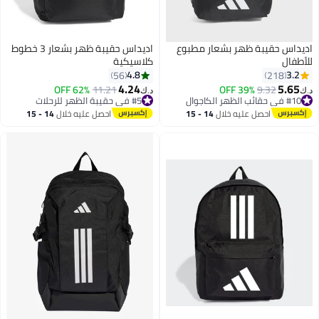
اديداس حقيبة ظهر بشعار مطبوع
اديداس حقيبة ظهر بشعار 3 خطوط
للأطفال
كلاسيكية
4.8
3.2
56
218
4.24
5.65
#10 في حقائب الظهر الكاجوال
9.32
39% OFF
#5 في حقيبة الظهر للرحلات
11.21
62% OFF
د.ك‏
د.ك‏
4
أقل سعر في 7 يوم
أقل سعر في 30 يوم
#10 في حقائب الظهر الكاجوال
#5 في حقيبة الظهر للرحلات
احصل عليه خلال
14 - 15
احصل عليه خلال
14 - 15
اغسطس
اغسطس