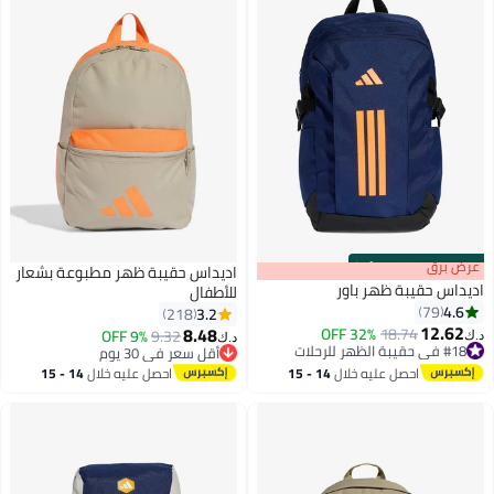
s
00
:
m
عرض برق
00
·
100% Left
اديداس حقيبة ظهر مطبوعة بشعار
اديداس حقيبة ظهر باور
للأطفال
4.6
79
3.2
218
12.62
8.48
32% OFF
18.74
9.32
أقل سعر في 30 يوم
9% OFF
د.ك‏
د.ك‏
4
10
#18 في حقيبة الظهر للرحلات
بتخلّص بسرعة
#18 في حقيبة الظهر للرحلات
أقل سعر في 30 يوم
احصل عليه خلال
14 - 15
احصل عليه خلال
14 - 15
اغسطس
اغسطس