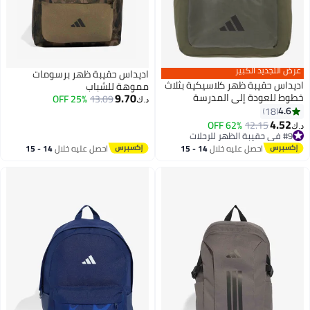
عرض التجديد الكبير
اديداس حقيبة ظهر برسومات
اديداس حقيبة ظهر كلاسيكية بثلاث
مموهة للشباب
9.70
خطوط للعودة إلى المدرسة
25% OFF
13.09
د.ك‏
4.6
18
4.52
#9 في حقيبة الظهر للرحلات
12.15
62% OFF
د.ك‏
أقل سعر في 30 يوم
#9 في حقيبة الظهر للرحلات
احصل عليه خلال
14 - 15
احصل عليه خلال
14 - 15
اغسطس
اغسطس