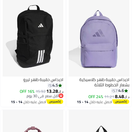
اديداس حقيبة ظهر كلاسيكية
اديداس حقيبة ظهر تيرو
بشعار الخطوط الثلاثة
4.5
5
13.28
4.6
57
16% OFF
15.92
د.ك‏
8.48
أقل سعر في 30 يوم
24% OFF
11.21
د.ك‏
2
أقل سعر في 30 يوم
احصل عليه خلال
14 - 15
احصل عليه خلال
14 - 15
اغسطس
اغسطس