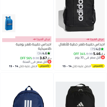
عرض الميجا 📣
عرض الميجا 📣
اديداس حقيبة ظهر خطية للأطفال
اديداس حقيبة ظهر يومية
كلاسيكية
4.0
79
5.46
4.6
34
34% OFF
8.38
د.ك‏
2
3
3.67
أقل سعر في 30 يوم
56% OFF
8.38
د.ك‏
أقل سعر في 30 يوم
أقل سعر في السنة
أقل سعر في السنة
احصل عليه خلال
14 - 15
احصل عليه خلال
14 - 15
اغسطس
اغسطس