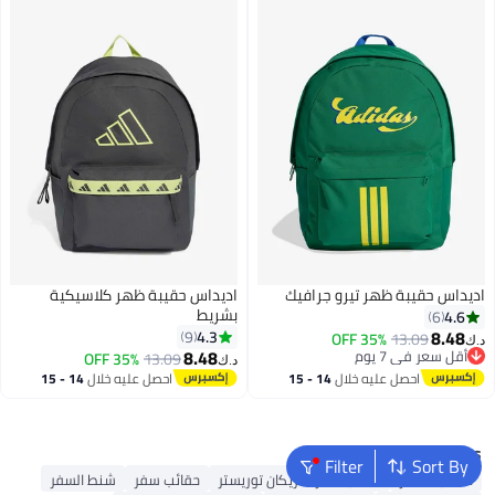
اديداس حقيبة ظهر تيرو جرافيك
اديداس حقيبة ظهر كلاسيكية
بشريط
4.6
6
8.48
4.3
9
35% OFF
13.09
د.ك‏
8.48
أقل سعر في 7 يوم
35% OFF
13.09
د.ك‏
أقل سعر في 7 يوم
احصل عليه خلال
14 - 15
احصل عليه خلال
14 - 15
اغسطس
اغسطس
Popular Searches
Filter
Sort By
حقائب السفر
حقائب سفر أمريكان توريستر
حقائب سفر
شنط السفر