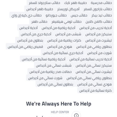
حقائب مدرسية
حقيبة ظهر نايك
حقائب ستارجولد للسفر
حقائب باراجون للسفر
أمريكان توريستر
حقيبة ظهر أديداس
حقائب تيد بيكر
حقائب جيس
حقائب جيوردانو
حقائب دي كيه إن واي
حقائب كالفن كلاين
حقائب تومي هيلفيغر
حقائب ظهر
أحذية تدريب من أديداس
أحذية رياضية من أديداس
أحذية أديداس
سنيكرز من أديداس
شبشب من أديداس
أحذية جري من أديداس
تيشيرت من أديداس
كنزات رياضية من أديداس
بنطلون من أديداس
بنطلون رياضي من أديداس
هودي من أديداس
قميص رياضي من أديداس
شورت من أديداس
أحذية جري نسائية من أديداس
أحذية تدريب نسائية من أديداس
أحذية رياضية نسائية من أديداس
سنيكرز نسائي من أديداس
شبشب نسائي من أديداس
تيشيرت نسائي من أديداس
حمالات صدر رياضية من أديداس
بنطلون رياضي نسائي من أديداس
شورت نسائي من أديداس
هودي نسائي من أديداس
بنطلون نسائي من أديداس
كنزة نسائية من أديداس
We're Always Here To Help
HELP CENTER