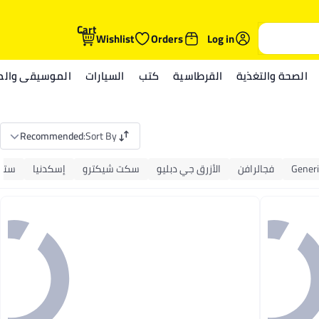
Cart
Wishlist
Orders
Log in
الصحة والتغذية
القرطاسية
كتب
السيارات
الموسيقى والمي
Recommended
:
Sort By
Generi
فجالرافن
الأزرق جي دبليو
سكت شيكترو
إسكدنيا
ستي