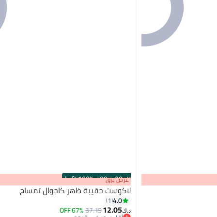
100% Left
·
00
m
:
00
s
عرض برق
لاكوست حقيبة ظهر كاجوال تمساح
4.0
1
12.05
67% OFF
37.19
د.ك‏
4