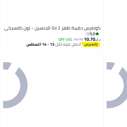
كونفرس حقيبة ظهر Go 2 للجنسين - لون كلاسيكي
5.0
3
10.70
45% OFF
19.70
د.ك‏
احصل عليه خلال
13 - 14 اغسطس
10