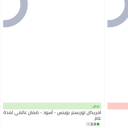
عرض
امريكان توريستر بوينس - أسود - ضمان عالمي لمدة
عام
3.9
5