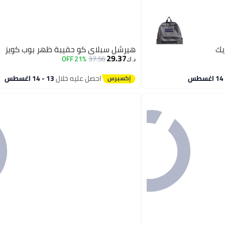
يك
هيرشل سبلاي كو حقيبة ظهر بوب كويز
29.37
21% OFF
37.56
د.ك‏
احصل عليه خلال
13 - 14 اغسطس