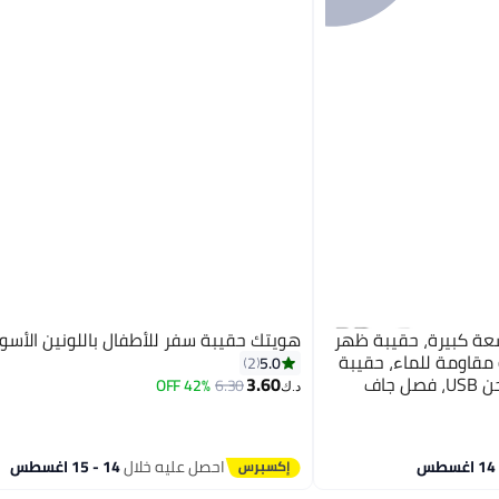
 بسعة كبيرة، حقيبة ظهر
هويتك حقيبة سفر للأطفال باللونين الأسود
 مقاومة للماء، حقيبة
5.0
2
يومية ترفيهية، مع منفذ شحن USB، فصل جاف
3.60
42% OFF
6.30
د.ك‏
احصل عليه خلال
14 - 15 اغسطس