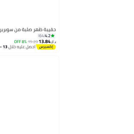
حقيبة ظهر صلبة من سوبربر
4.2
64
13.84
8% OFF
15.20
د.ك‏
احصل عليه خلال
13 - 14 اغسطس
17