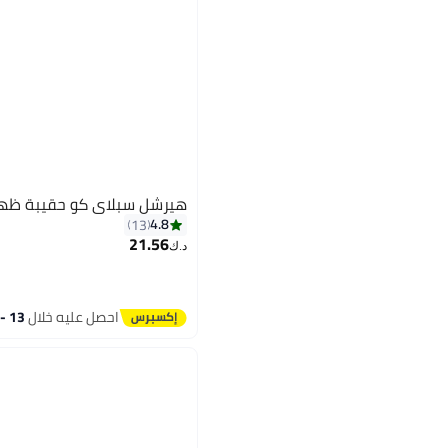
هيرشل سبلاي كو حقيبة ظهر
4.8
13
21.56
د.ك‏
9
احصل عليه خلال
13 - 14 اغسطس