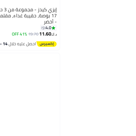
إيزي
17 بوصة، حقيبة غداء، مقلم
- أخضر
4.0
9
11.60
41% OFF
19.70
د.ك‏
احصل عليه خلال
14 - 15 اغسطس