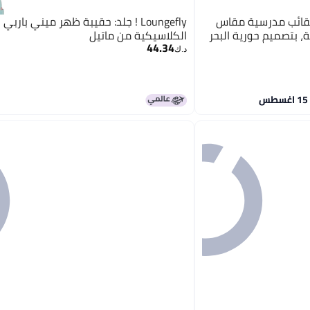
 كيدز - مجموعة من 3 حقائب مدرسية مقاس
Loungefly ! جلد: حقيبة ظهر ميني باربي
ة، بتصميم حورية البحر
الكلاسيكية من ماتيل
44.34
د.ك‏