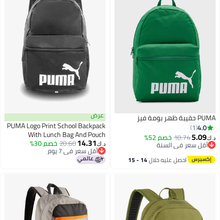
عرض
PUMA حقيبة ظهر بومة فيز
PUMA Logo Print School Backpack
4.0
1
With Lunch Bag And Pouch
5.09
10.74
خصم 52%
د.ك‏
14.31
20.60
خصم 30%
أقل سعر في السنة
د.ك‏
أقل سعر في 7 يوم
أقل سعر في السنة
أقل سعر في 7 يوم
احصل عليه خلال
14 - 15
اغسطس