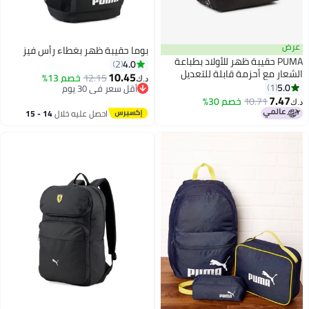
عرض
بوما حقيبة ظهر بغطاء رأس فيز
PUMA حقيبة ظهر للأولاد بطباعة
4.0
2
الشعار مع أحزمة قابلة للتعديل
10.45
12.15
خصم 13%
د.ك‏
وإغلاق بسحاب
5.0
1
أقل سعر في 30 يوم
2
7.47
أقل سعر في 30 يوم
10.71
خصم 30%
د.ك‏
احصل عليه خلال
14 - 15
اغسطس