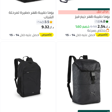
s
00
:
m
عرض برق
00
·
باقي 100%
بوما حقيبة ظهر صغيرة لمرحلة
بوما حقيبة ظهر جيم فيز
الشباب
4.8
18
3.5
140
2.54
9.32
6.50
خصم 60%
د.ك‏
د.ك‏
2
3
بتخلّص بسرعة
بتخلّص بسرعة
احصل عليه خلال
14 - 15
احصل عليه خلال
14 - 15
اغسطس
اغسطس