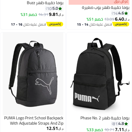
s
00
:
m
عرض برق
00
·
باقي 100%
بوما حقيبة ظهر Buzz
بوما حقيبة ظهر بوب صغيرة
5.0
10
4.6
14
9.81
14.31
خصم 31%
د.ك‏
6.40
13.09
خصم 51%
د.ك‏
2
احصل عليه خلال
14 - 15
احصل عليه خلال
16 - 17
اغسطس
اغسطس
بوما حقيبة ظهر Phase No. 2
PUMA Logo Print School Backpack
With Adjustable Straps And Zip
4.8
81
12.51
Closure
7.11
10.71
خصم 33%
د.ك‏
د.ك‏