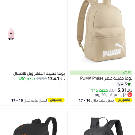
عرض
بوما حقيبة الظهر ويل للاطفال
13.41
بوما حقيبة ظهر PUMA Phase
26.90
خصم 50%
د.ك‏
4.5
4
5.31
9.81
خصم 45%
د.ك‏
أقل سعر في 30 يوم
أقل سعر في 30 يوم
احصل عليه خلال
16 - 17
احصل عليه خلال
16 - 17
اغسطس
اغسطس