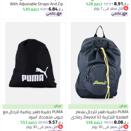
8.91
12.51
خصم 28%
With Adjustable Straps And Zip
د.ك‏
6.84
أقل سعر في 7 يوم
Closure
9.81
خصم 30%
د.ك‏
أقل سعر في 7 يوم
عرض
عرض
PUMA حقيبة ظهر للرجال بشعار
PUMA حقيبة ظهر رياضية للرجال مع
العلامة التجارية Dayout V2، رمادي
جيوب متعددة، أسود
9.57
8.08
داكن
18.53
خصم 56%
20.60
خصم 53%
د.ك‏
د.ك‏
أقل سعر في 30 يوم
أقل سعر في 30 يوم