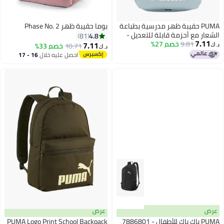
PUMA حقيبة ظهر مدرسية بطباعة
بوما حقيبة ظهر Phase No. 2
الشعار مع أحزمة قابلة للتعديل -
4.8
81
7.11
15x31x44 سم
9.81
خصم 27%
7.11
10.71
خصم 33%
د.ك‏
د.ك‏
احصل عليه خلال
16 - 17
اغسطس
عرض
عرض
PUMA باك باك للأطفال - 7886801
PUMA Logo Print School Backpack