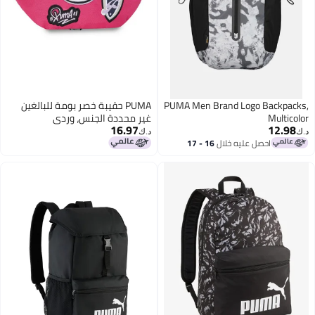
PUMA Men Brand Logo Backpacks,
PUMA حقيبة خصر بومة للبالغين
Multicolor
غير محددة الجنس، وردي
16.97
12.98
(9176702)
د.ك‏
د.ك‏
احصل عليه خلال
16 - 17
اغسطس