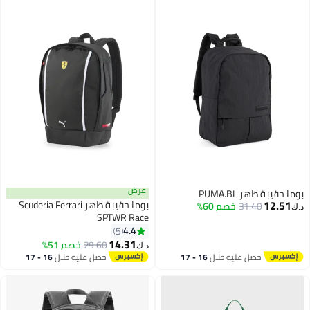
عرض
بوما حقيبة ظهر PUMA.BL
12.51
بوما حقيبة ظهر Scuderia Ferrari
31.40
خصم 60%
د.ك‏
SPTWR Race
4.4
5
14.31
29.60
خصم 51%
د.ك‏
احصل عليه خلال
16 - 17
احصل عليه خلال
16 - 17
اغسطس
اغسطس