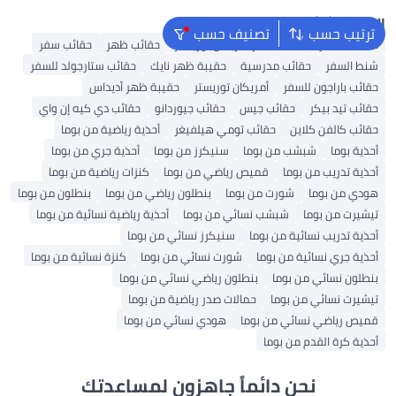
البحث الشائع
ترتيب حسب
تصنيف حسب
حقائب السفر
حقائب سفر أمريكان توريستر
حقائب ظهر
حقائب سفر
شنط السفر
حقائب مدرسية
حقيبة ظهر نايك
حقائب ستارجولد للسفر
حقائب باراجون للسفر
أمريكان توريستر
حقيبة ظهر أديداس
حقائب تيد بيكر
حقائب جيس
حقائب جيوردانو
حقائب دي كيه إن واي
حقائب كالفن كلاين
حقائب تومي هيلفيغر
أحذية رياضية من بوما
أحذية بوما
شبشب من بوما
سنيكرز من بوما
أحذية جري من بوما
أحذية تدريب من بوما
قميص رياضي من بوما
كنزات رياضية من بوما
هودي من بوما
شورت من بوما
بنطلون رياضي من بوما
بنطلون من بوما
تيشيرت من بوما
شبشب نسائي من بوما
أحذية رياضية نسائية من بوما
أحذية تدريب نسائية من بوما
سنيكرز نسائي من بوما
أحذية جري نسائية من بوما
شورت نسائي من بوما
كنزة نسائية من بوما
بنطلون نسائي من بوما
بنطلون رياضي نسائي من بوما
تيشيرت نسائي من بوما
حمالات صدر رياضية من بوما
قميص رياضي نسائي من بوما
هودي نسائي من بوما
أحذية كرة القدم من بوما
نحن دائماً جاهزون لمساعدتك