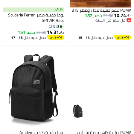
عرض
PUMA طقم حقيبة غداء وظهر BTS
10.74
بوما حقيبة ظهر Scuderia Ferrari
22.60
خصم 52%
د.ك‏
أقل سعر في السنة
SPTWR Race
أقل سعر في السنة
5.0
2
14.31
29.60
خصم 51%
د.ك‏
احصل عليه خلال
14 - 15
احصل عليه خلال
16 - 17
اغسطس
اغسطس
PUMA حقيبة ظهر بومة فاز تيب
بوما حقيبة ظهر Academy