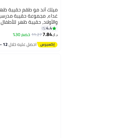
ميلك آند مو طقم حقيبة ظهر
غداء، مجموعة حقيبة مدرسية
والأولاد، حقيبة ظهر للأطفال 
معزولة للأطفال، مناسبة لمر
4.4
5
7.84
والروضة والمرحلة الابتدائية
11.27
خصم 30%
د.ك‏
احصل عليه خلال
12 - 13 اغسطس