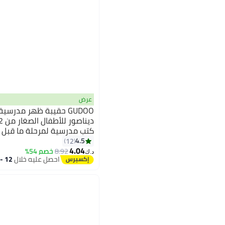
عرض
GUDOO حقيبة ظهر مدرسي
كتب مدرسية لمرحلة ما قبل ا
4.5
12
4.04
8.92
خصم 54%
د.ك‏
احصل عليه خلال
12 - 13 اغسطس