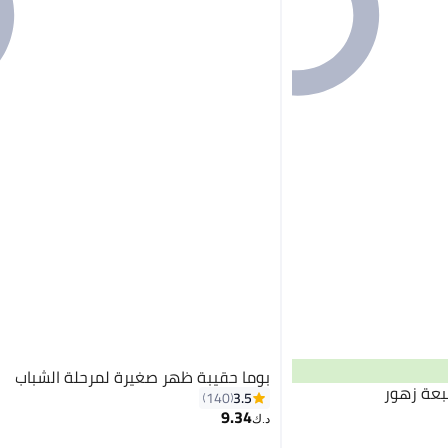
بوما حقيبة ظهر صغيرة لمرحلة الشباب
بعة زهور
3.5
140
9.34
د.ك‏
2