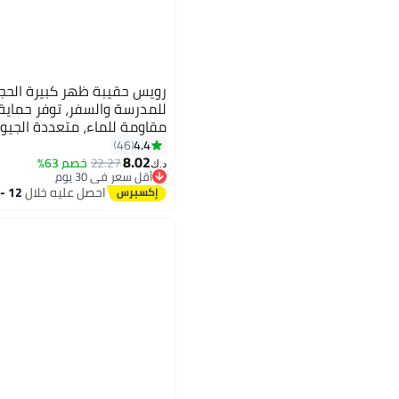
رويس حقيبة ظهر كبيرة الحجم 
للمدرسة والسفر، توفر حماية
مقاومة للماء، متعددة الجيو
ومتعددة الاستخدامات، حقيب
4.4
46
8.02
للطالبات
22.27
خصم 63%
د.ك‏
أقل سعر في 30 يوم
أقل سعر في 30 يوم
احصل عليه خلال
12 - 13 اغسطس