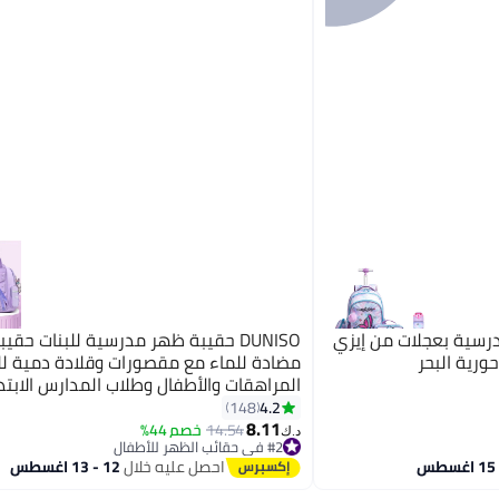
رسية بعجلات من إيزي
DUNISO حقيبة ظهر مدرسية للبنات حقي
مضادة للماء مع مقصورات وقلادة دمية لل
المراهقات والأطفال وطلاب المدارس الابتدا
وحقيبة مدرسية للأطفال بسعة كبيرة
4.2
148
3
8.11
14.54
خصم 44%
د.ك‏
#2 في حقائب الظهر للأطفال
#2 في حقائب الظهر للأطفال
احصل عليه خلال
12 - 13 اغسطس