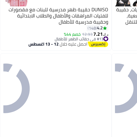
ات، حقيبة
DUNISO حقيبة ظهر مدرسية للبنات مع مقصورات
عية،
للفتيات المراهقات والأطفال والطلاب الابتدائية
لتنقل
وحقيبة مدرسية للأطفال
، حقيبة
4.2
148
3
7.21
12.93
خصم 44%
د.ك‏
#13 في حقائب الظهر للأطفال
أقل سعر في 30 يوم
احصل عليه خلال
12 - 13 اغسطس
#13 في حقائب الظهر للأطفال