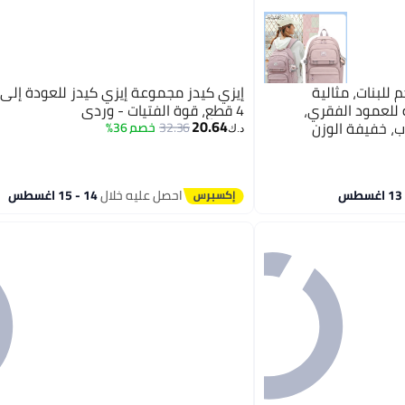
للبنات، مثالية
إيزي كيدز مجموعة إيزي كيدز للعودة إلى 
 للعمود الفقري،
4 قطع، قوة الفتيات - وردي
20.64
ب، خفيفة الوزن
32.36
خصم 36%
د.ك‏
ة ظهر مدرسية عملية
احصل عليه خلال
14 - 15 اغسطس