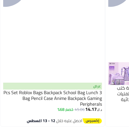
عرض
بة كتب
3 Pcs Set Roblox Bags Backpack School Bag Lunch
فتيات
Bag Pencil Case Anime Backpack Gaming
ئية
Peripherals
6
14.17
45.06
خصم 68%
د.ك‏
احصل عليه خلال
12 - 13 اغسطس