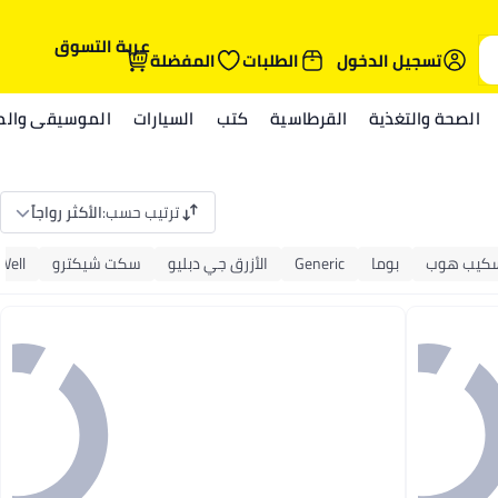
عربة التسوق
تسجيل الدخول
الطلبات
المفضلة
الصحة والتغذية
القرطاسية
كتب
السيارات
الموسيقى والمي
ترتيب حسب
:
الأكثر رواجاً
كيب هوب
بوما
Generic
الأزرق جي دبليو
سكت شيكترو
Well