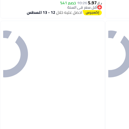
5.97
يد، حقائب حمل للنساء/المراهقات
10.26
خصم 41%
د.ك‏
أقل سعر في السنة
أقل سعر في السنة
احصل عليه خلال
12 - 13 اغسطس