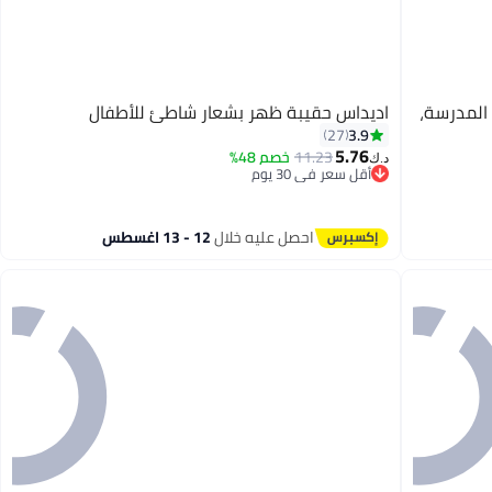
المدرسة،
اديداس حقيبة ظهر بشعار شاطئ للأطفال
3.9
27
5.76
11.23
خصم 48%
د.ك‏
أقل سعر في 30 يوم
باقي 1 وحدات في المخزون
أقل سعر في 30 يوم
احصل عليه خلال
12 - 13 اغسطس