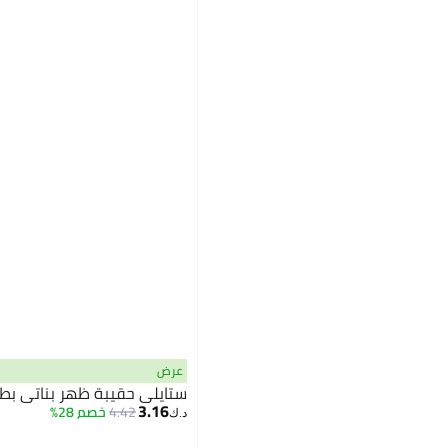
عرض
ستايلي حقيبة ظهر بناتي بط
3.16
4.42
خصم 28%
د.ك‏