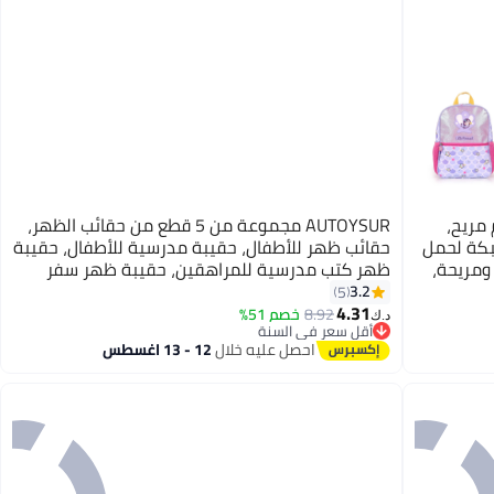
مريح،
AUTOYSUR مجموعة من 5 قطع من حقائب الظهر،
بكة لحمل
حقائب ظهر للأطفال، حقيبة مدرسية للأطفال، حقيبة
ومريحة،
ظهر كتب مدرسية للمراهقين، حقيبة ظهر سفر
 ما قبل
كرتونية، حقيبة كتف، حقيبة يد (وردي)
3.2
5
2
4.31
8.92
خصم 51%
د.ك‏
أقل سعر في السنة
أقل سعر في السنة
احصل عليه خلال
12 - 13 اغسطس