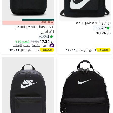
s
00
:
m
عرض برق
00
·
باقي 100%
نايكي شنطة ظهر انيقة
نايكي حقائب الظهر العنصر
4.2
159
الأساسي
18.76
د.ك‏
4.3
92
2
17.34
21.59
خصم 19%
د.ك‏
#4 في حقيبة الظهر للرحلات
#4 في حقيبة الظهر للرحلات
احصل عليه خلال
11 - 12
احصل عليه خلال
11 - 12
اغسطس
اغسطس