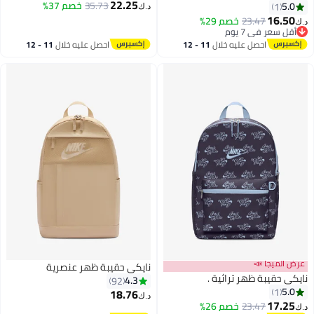
22.25
35.73
خصم 37%
5.0
1
د.ك‏
16.50
23.47
خصم 29%
د.ك‏
أقل سعر في 7 يوم
أقل سعر في 7 يوم
احصل عليه خلال
11 - 12
احصل عليه خلال
11 - 12
اغسطس
اغسطس
عرض الميجا 📣
نايكي حقيبة ظهر عنصرية
نايكي حقيبة ظهر تراثية .
4.3
92
5.0
1
18.76
د.ك‏
17.25
23.47
خصم 26%
د.ك‏
2