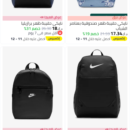
s
00
:
m
عرض برق
00
·
باقي 100%
عرض الميجا 📣
نايكي حقيبة ظهر صندوقية بعناصر
نايكي حقيبة ظهر برازيليا
18
الشباب
26.30
خصم 31%
د.ك‏
17.34
أقل سعر في 7 يوم
21.59
خصم 19%
د.ك‏
3
أقل سعر في 7 يوم
احصل عليه خلال
11 - 12
احصل عليه خلال
11 - 12
اغسطس
اغسطس
عرض الميجا 📣
عرض الميجا 📣