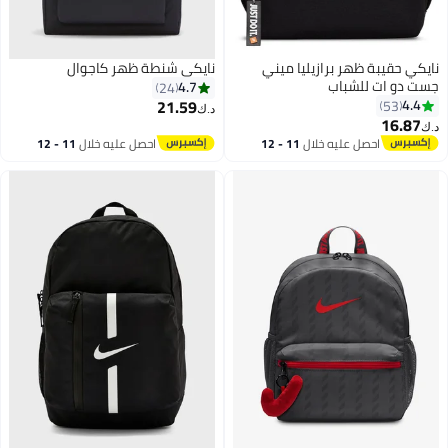
نايكي حقيبة ظهر برازيليا ميني
نايكي شنطة ظهر كاجوال
جست دو ات للشباب
4.7
24
21.59
4.4
53
د.ك‏
16.87
د.ك‏
احصل عليه خلال
11 - 12
احصل عليه خلال
11 - 12
اغسطس
اغسطس