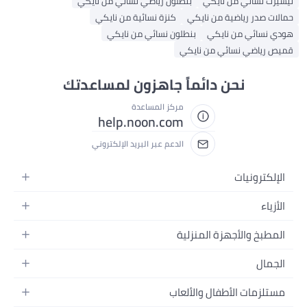
تيشيرت نسائي من نايكي
بنطلون رياضي نسائي من نايكي
حمالات صدر رياضية من نايكي
كنزة نسائية من نايكي
هودي نسائي من نايكي
بنطلون نسائي من نايكي
قميص رياضي نسائي من نايكي
نحن دائماً جاهزون لمساعدتك
مركز المساعدة
help.noon.com
الدعم عبر البريد الإلكتروني
الإلكترونيات
الجوالات
الأزياء
التابلت
أزياء نسائية
المطبخ والأجهزة المنزلية
اللابتوبات
أزياء رجالية
الحمام
الأجهزة المنزلية
الجمال
أزياء البنات
ديكور البيت
الكاميرات
العطور
أزياء الأولاد
مستلزمات الأطفال والألعاب
المطبخ والسفرة
التلفزيونات