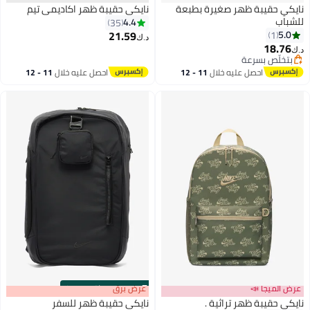
نايكي حقيبة ظهر صغيرة بطبعة
نايكي حقيبة ظهر اكاديمي تيم
للشباب
4.4
35
21.59
5.0
1
د.ك‏
18.76
د.ك‏
بتخلّص بسرعة
بتخلّص بسرعة
احصل عليه خلال
11 - 12
احصل عليه خلال
11 - 12
اغسطس
اغسطس
عرض الميجا 📣
s
00
:
m
عرض برق
00
·
باقي 100%
نايكي حقيبة ظهر تراثية .
نايكي حقيبة ظهر للسفر