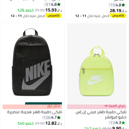
4.8
31
4.8
15
15.93
28.19
21.59
خصم 26%
د.ك‏
د.ك‏
احصل عليه خلال
11 - 12
احصل عليه خلال
11 - 12
اغسطس
اغسطس
عرض الميجا 📣
s
00
:
m
عرض برق
00
·
باقي 100%
نايكي حقيبة ظهر ميني إن إس
نايكي حقيبة ظهر هجينة عنصرية
دبليو فيوتشر
4.7
126
12.82
4.3
13
21.59
خصم 40%
د.ك‏
7
4
9.90
18.76
خصم 47%
د.ك‏