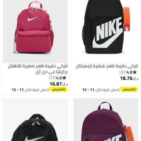
نايكي حقيبة ظهر شبابية إليمينتال
نايكي حقيبة ظهر صغيرة للأطفال
برازيليا جي دي آي
4.8
31
18.76
4.6
77
د.ك‏
16.87
د.ك‏
7
احصل عليه خلال
11 - 12
احصل عليه خلال
11 - 12
اغسطس
اغسطس