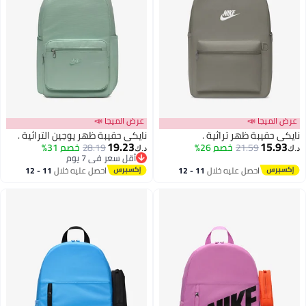
عرض الميجا 📣
عرض الميجا 📣
نايكي حقيبة ظهر تراثية .
نايكي حقيبة ظهر يوجين التراثية .
19.23
15.93
21.59
خصم 26%
28.19
خصم 31%
د.ك‏
د.ك‏
أقل سعر في 7 يوم
أقل سعر في 7 يوم
احصل عليه خلال
11 - 12
احصل عليه خلال
11 - 12
اغسطس
اغسطس