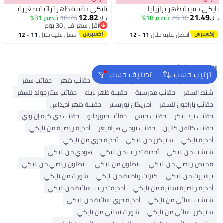
نايكي حقيبة ظهر برازيليا
نايكي حقيبة ظهر تراثية صغيرة
12.82
21.49
26.30
خصم 18%
18.76
خصم 31%
د.ك‏
د.ك‏
أقل سعر في 30 يوم
أقل سعر في 30 يوم
احصل عليه خلال
11 - 12
احصل عليه خلال
11 - 12
اغسطس
اغسطس
البحث الشائع
ترتيب حسب
تصنيف حسب
حقائب السفر
حقائب سفر أمريكان توريستر
حقائب ظهر
حقائب سفر
شنط السفر
حقائب مدرسية
حقيبة ظهر نايك
حقائب ستارجولد للسفر
حقائب باراجون للسفر
أمريكان توريستر
حقيبة ظهر أديداس
حقائب تيد بيكر
حقائب جيس
حقائب جيوردانو
حقائب دي كيه إن واي
حقائب كالفن كلاين
حقائب تومي هيلفيغر
أحذية رياضية من نايكي
أحذية نايكي
سنيكرز من نايكي
أحذية جري من نايكي
شبشب من نايكي
أحذية تدريب من نايكي
هودي من نايكي
قميص رياضي من نايكي
بنطلون من نايكي
بنطلون رياضي من نايكي
تيشيرت من نايكي
كنزات رياضية من نايكي
شورت من نايكي
أحذية رياضية نسائية من نايكي
أحذية تدريب نسائية من نايكي
شبشب نسائي من نايكي
أحذية جري نسائية من نايكي
سنيكرز نسائي من نايكي
شورت نسائي من نايكي