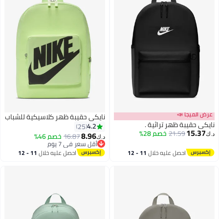
عرض الميجا 📣
نايكي حقيبة ظهر كلاسيكية للشباب
نايكي حقيبة ظهر تراثية .
4.2
25
15.37
21.59
خصم 28%
8.96
16.87
خصم 46%
د.ك‏
د.ك‏
أقل سعر في 7 يوم
5
أقل سعر في 7 يوم
احصل عليه خلال
11 - 12
احصل عليه خلال
11 - 12
اغسطس
اغسطس