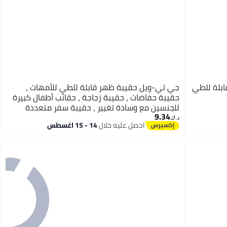
بلة للطي
جي تي-ويل حقيبة ظهر قابلة للطي للأمهات ،
حقيبة حفاضات ، حقيبة زجاجة ، حقائب أطفال كبيرة
للجنسين مع وسادة تغيير ، حقيبة سفر متعددة
9.34
الأغراض للأباء والأمهات (أخضر)
د.ك‏
احصل عليه خلال
14 - 15 اغسطس