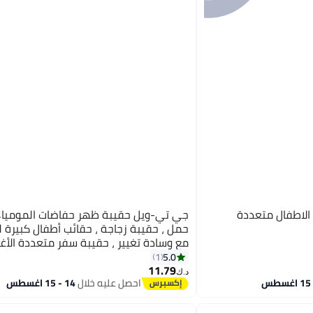
الاطفال متعددة
جي تي-ويل حقيبة ظهر حفاضات المومياء 
حمل ، حقيبة زجاجة ، حقائب أطفال كبيرة 
مع وسادة تغيير ، حقيبة سفر متعددة الأغر
والأمهات (C)
5.0
1
11.79
د.ك‏
احصل عليه خلال
14 - 15 اغسطس