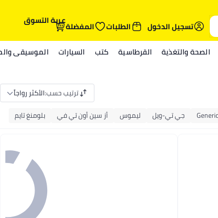
عربة التسوق
تسجيل الدخول
الطلبات
المفضلة
الصحة والتغذية
القرطاسية
كتب
السيارات
الموسيقى والمي
ترتيب حسب
:
الأكثر رواجاً
Generi
جي تي-ويل
ليموس
أز سين أون تي في
بلومنغ تايم