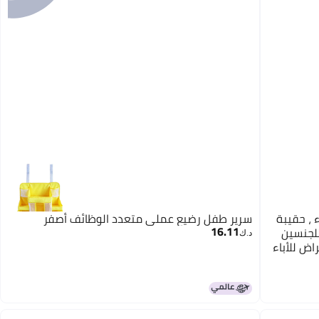
، حقيبة
سرير طفل رضيع عملي متعدد الوظائف أصفر
16.11
للجنسين
د.ك‏
اض للأباء