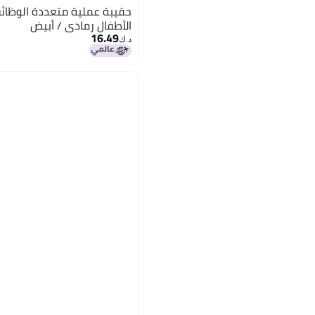
حقيبة عملية متعددة الوظائ
الأطفال رمادي / أبيض
16.49
د.ك‏