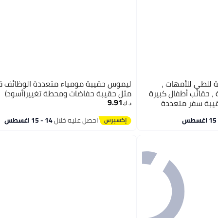
 للطي للأمهات ،
ليموس حقيبة مومياء متعددة الوظائف قا
، حقائب أطفال كبيرة
مثل حقيبة حفاضات ومحطة تغيير(أسود)
9.91
قيبة سفر متعددة
د.ك‏
)
احصل عليه خلال
14 - 15 اغسطس