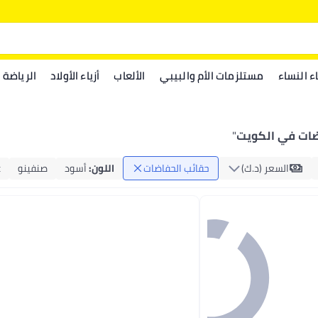
اء النساء
مستلزمات الأم والبيبي
الألعاب
أزياء الأولاد
الرياضة
ضات في الكويت
"
السعر (د.ك‏)
حقائب الحفاضات
اللون
:
أسود
صنفينو
c