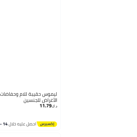
ليموس حقيبة للام وحفاضات 
الأغراض للجنسين
11.79
د.ك‏
احصل عليه خلال
14 - 15 اغسطس