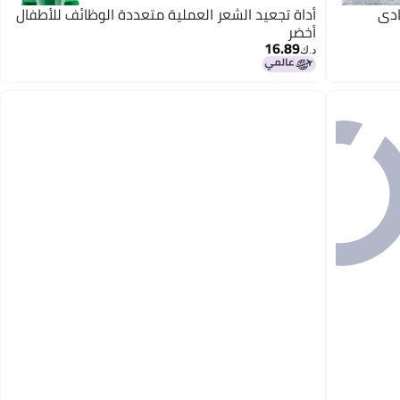
ادي
أداة تجعيد الشعر العملية متعددة الوظائف للأطفال
أخضر
16.89
د.ك‏