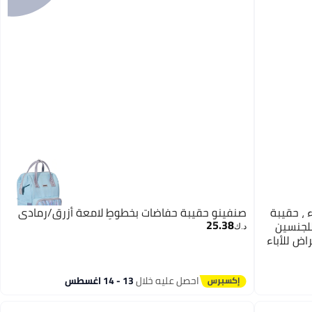
، حقيبة
صنفينو حقيبة حفاضات بخطوطٍ لامعة أزرق/رمادي
25.38
للجنسين
د.ك‏
اض للأباء
احصل عليه خلال
13 - 14 اغسطس