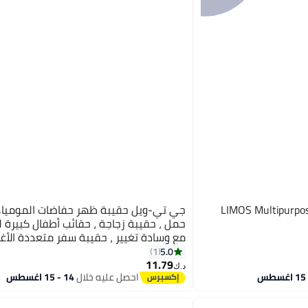
LIMOS Multipurpos
جي تي-ويل حقيبة ظهر حفاضات المومياء 
حمل ، حقيبة زجاجة ، حقائب أطفال كبيرة 
مع وسادة تغيير ، حقيبة سفر متعددة الأغر
والأمهات (B)
5.0
1
11.79
د.ك‏
احصل عليه خلال
14 - 15 اغسطس