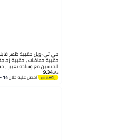
جي تي-ويل حقيبة ظهر قابلة
حقيبة حفاضات ، حقيبة زجاجة 
للجنسين مع وسادة تغيير ، ح
9.34
الأغراض للأباء والأمهات (أسود
د.ك‏
احصل عليه خلال
14 - 15 اغسطس