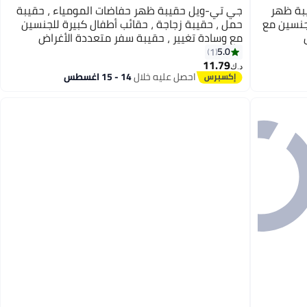
بة ظهر
جي تي-ويل حقيبة ظهر حفاضات المومياء ، حقيبة
جنسين مع
حمل ، حقيبة زجاجة ، حقائب أطفال كبيرة للجنسين
مع وسادة تغيير ، حقيبة سفر متعددة الأغراض
للأمهات (E)
5.0
1
11.79
د.ك‏
احصل عليه خلال
14 - 15 اغسطس