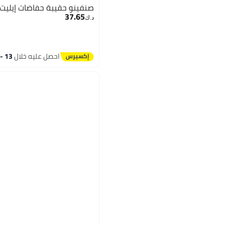
صنفينو حقيبة حفاضات إيليت 
37.65
د.ك‏
احصل عليه خلال
13 - 14 اغسطس