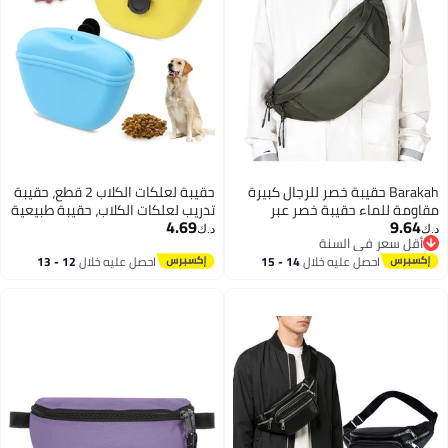
Barakah حقيبة خصر للرجال كبيرة
حقيبة لعلكات الكلاب 2 قطع، حقيبة
مقاومة للماء حقيبة خصر عبر
تدريب لعلكات الكلاب، حقيبة طبيعية
4.69
9.64
الجسم أحزمة قابلة للتعديل حقيبة
من السيليكون خالية من مادة BPA/
د.ك‏
د.ك‏
أقل سعر في السنة
رياضية خفيفة الوزن ممتازة للتمارين
مقصلة/حقيبة مغناطيسية ل
أقل سعر في السنة
احصل عليه خلال
14 - 15
احصل عليه خلال
12 - 13
الرياضية والسفر والعمل والتنقل
прогул الكلاب (أصفر وأزرق)
اغسطس
اغسطس
باللون الأخضر الداكن