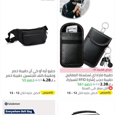
عرض الميجا 📣
دبليو أيه أو كي أن حقيبة خصر
حقيبة فاراداي لسلسلة المفاتيح،
وحقيبة كتف للجنسين، حقيبة خصر
4.28
حقيبة حجب إشارة RFID للسيارة،
4.51
خصم 5%
أنيقة ومقاومة للماء، مثالية للجري
د.ك‏
2.38
6.13
خصم 61%
واقي مانع للإشارات ضد السرقة،
والمشي لمسافات طويلة وركوب
د.ك‏
أقل سعر في السنة
واقي مانع للقرصنة، واقي سلسلة
الدراجات والسفر، مع حزام قابل
أقل سعر في السنة
احصل عليه خلال
12 - 13
احصل عليه خلال
12 - 13
مفاتيح فاراداي (ملمس ألياف
للتعديل.
اغسطس
اغسطس
الكربون)