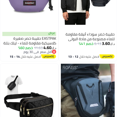
عرض
حقيبة خصر سوداء أنيقة مقاومة
EASTPAK حقيبة خصر صغيرة
للماء مصنوعة من مادة البولي
3.60
كلاسيكية مقاومة للماء - ليلك بتلة
6.13
خصم 41%
يوريثين، قابلة للتعديل، ذات سعة
د.ك‏
4.60
11.63
خصم 60%
كبيرة، حقيبة كروس بودي متعددة
د.ك‏
أقل سعر في 30 يوم
الوظائف للرياضات الخارجية والجري
أقل سعر في 30 يوم
احصل عليه خلال
12 - 13
احصل عليه خلال
14 - 15
اغسطس
اغسطس