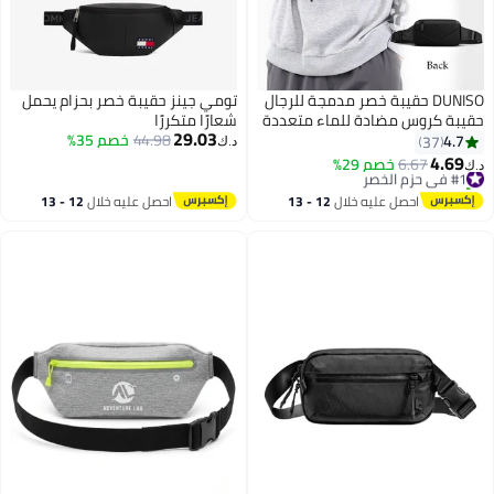
DUNISO حقيبة خصر مدمجة للرجال
تومي جينز حقيبة خصر بحزام يحمل
حقيبة كروس مضادة للماء متعددة
شعارًا متكررًا
29.03
الأغراض حقيبة كتف على الصدر مع
44.98
خصم 35%
4.7
37
د.ك‏
إبزيم حقيبة حمل يومية حقيبة حبال
4.69
#1 في حزم الخصر
6.67
خصم 29%
د.ك‏
للسفر والعمل والرياضة
تم بيع +10 مؤخرًا
#1 في حزم الخصر
احصل عليه خلال
12 - 13
احصل عليه خلال
12 - 13
اغسطس
اغسطس