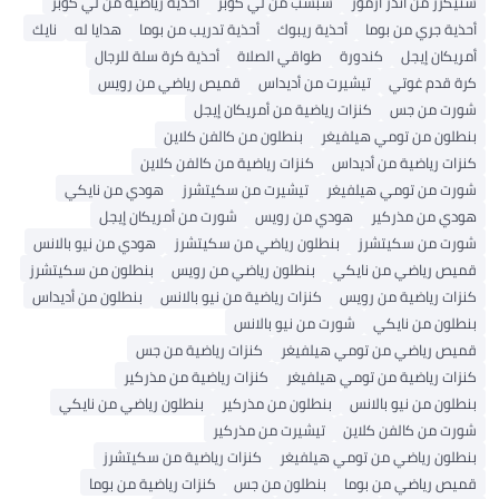
سنيكرز من أندر آرمور
شبشب من لي كوبر
أحذية رياضية من لي كوبر
أحذية جري من بوما
أحذية ريبوك
أحذية تدريب من بوما
هدايا له
نايك
أمريكان إيجل
كندورة
طواقي الصلاة
أحذية كرة سلة للرجال
كرة قدم غوتي
تيشيرت من أديداس
قميص رياضي من رويس
شورت من جس
كنزات رياضية من أمريكان إيجل
بنطلون من تومي هيلفيغر
بنطلون من كالفن كلاين
كنزات رياضية من أديداس
كنزات رياضية من كالفن كلاين
شورت من تومي هيلفيغر
تيشيرت من سكيتشرز
هودي من نايكي
هودي من مذركير
هودي من رويس
شورت من أمريكان إيجل
شورت من سكيتشرز
بنطلون رياضي من سكيتشرز
هودي من نيو بالانس
قميص رياضي من نايكي
بنطلون رياضي من رويس
بنطلون من سكيتشرز
كنزات رياضية من رويس
كنزات رياضية من نيو بالانس
بنطلون من أديداس
بنطلون من نايكي
شورت من نيو بالانس
قميص رياضي من تومي هيلفيغر
كنزات رياضية من جس
كنزات رياضية من تومي هيلفيغر
كنزات رياضية من مذركير
بنطلون من نيو بالانس
بنطلون من مذركير
بنطلون رياضي من نايكي
شورت من كالفن كلاين
تيشيرت من مذركير
بنطلون رياضي من تومي هيلفيغر
كنزات رياضية من سكيتشرز
قميص رياضي من بوما
بنطلون من جس
كنزات رياضية من بوما