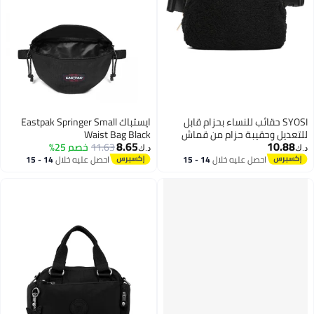
SYOSI حقائب للنساء بحزام قابل
ايستباك Eastpak Springer Small
للتعديل وحقيبة حزام من قماش
Waist Bag Black
8.65
10.88
شيربا المقاوم للماء وحقائب خصر
11.63
خصم 25%
د.ك‏
د.ك‏
عصرية شتوية وحقيبة كروس في
احصل عليه خلال
14 - 15
احصل عليه خلال
14 - 15
اغسطس
اغسطس
كل مكان وحقائب خصر للتمرين
والجري والسفر والمشي لمسافات
طويلة باللون الأسود