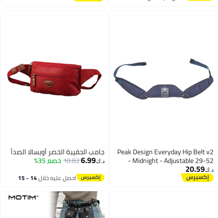
اغسطس
Peak Design Everyday Hip Belt v2
جامب الحقيبة الخصر أوبسالا الصدأ
6.99
- Midnight - Adjustable 29-52
10.82
خصم 35%
د.ك‏
20.59
د.ك‏
احصل عليه خلال
14 - 15
2
اغسطس