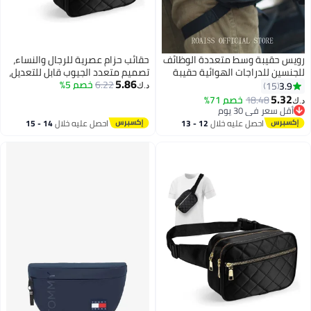
رويس حقيبة وسط متعددة الوظائف
حقائب حزام عصرية للرجال والنساء،
للجنسين للدراجات الهوائية حقيبة
تصميم متعدد الجيوب قابل للتعديل،
5.86
ساق مع أقسام خارجية مقاومة
6.22
خصم 5%
مثالية للسفر، والمشي، وركوب
3.9
15
د.ك‏
للماء ومتينة ومزودة بغطاء صلب
الدراجات، والجري، حل مريح لحمل
5.32
18.48
خصم 71%
د.ك‏
للتخزين العلمي تصميم عاكس
الهاتف
أقل سعر في 30 يوم
أقل سعر في 30 يوم
للضوء للرؤية الليلية مثالية للرياضات
احصل عليه خلال
12 - 13
احصل عليه خلال
14 - 15
الخارجية
اغسطس
اغسطس