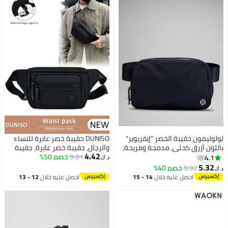
لولوليمون حقيبة الخصر "إيفريوير"
DUNISO حقيبة خصر عابرة للنساء
باللون أزرق كحلي، مدمجة ومريحة،
والرجال، حقيبة خصر عابرة، حقيبة
4.42
مزودة بأماكن تخزين بسحابات، جيب
9.01
خصم 50%
خصر رفيعة للجري، حقيبة خصر
4.1
8
د.ك‏
خارجي سهل الوصول، وجيب داخلي
مقاومة للماء مع حزام قابل للتعديل
5.32
8.92
خصم 40%
د.ك‏
لتخزين الأساسيات للتنقل
للسفر والمشي والجري والتسلق
احصل عليه خلال
14 - 15
احصل عليه خلال
12 - 13
وركوب الدراجات
اغسطس
اغسطس