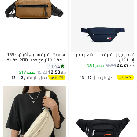
تومي جينز حقيبة خصر بشعار مكرر
Tomtoc حقيبة سلاينغ أفياتور-T35
إيسنشال
سعة 3.5 لتر مع حجب RFID، حقيبة
22.27
32.36
خصم 31%
صدر كتف عابرة للرجال والنساء،
4.6
11
د.ك‏
حقيبة خفيفة مقاومة للماء
12.53
15.23
خصم 17%
د.ك‏
3
للاستخدام اليومي والسفر
احصل عليه خلال
12 - 13
احصل عليه خلال
12 - 13
اغسطس
اغسطس