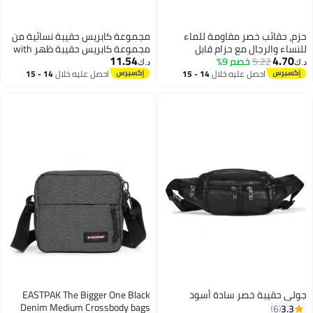
حزم، حقائب خصر مقاومة للماء
مجموعة كابريس حقيبة نسائية من
للنساء والرجال مع حزام قابل
مجموعة كابريس حقيبة ظهر with
11.54
4.70
5.22
خصم 9%
للتعديل لحقيبة الخصر للرياضة
مصنوعة من النايلون الفاخر،
د.ك‏
د.ك‏
والجري والتمارين والمشي والسفر 3
مقاومة لرذاذ الماء خفيفة الوزن مع
احصل عليه خلال
14 - 15
احصل عليه خلال
14 - 15
اغسطس
اغسطس
قطع
تخزين منظم للسفر والعمل
والاستخدام اليومي، أسود، 307696
جولي حقيبة خصر سادة أسود
EASTPAK The Bigger One Black
Denim Medium Crossbody bags
3.3
6