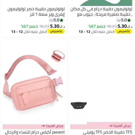
لولوليمون حقيبة حزام في كل مكان
لولوليمون حقيبة خصر لولوليمون
، حقيبة صغيرة مريحة ، جيوب مع
إيفري وير سعة 1 لتر
السحب ، جيوب خارجية سهلة
5.0
5.0
4
4
الاستخدام ، جيوب الضروريات
5.30
5.30
16.23
خصم 67%
16.23
خصم 67%
د.ك‏
د.ك‏
6
6
الداخلية لتخزين الأشياء أثناء السفر ،
احصل عليه خلال
12 - 13
احصل عليه خلال
12 - 13
أسود
اغسطس
اغسطس
عرض الميجا 📣
عرض الميجا 📣
TFS حقيبة الخصر TFS يونيتي
jaexest أكياس حزام للنساء والرجال،