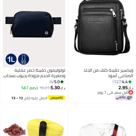
ويكسير حقيبة كتف من الجلد
لولوليمون حقيبة خصر عملية
الصناعي أسود
وصغيرة الحجم مزودة بجيوب بسحاب،
وجيب خارجي سهل الوصول، وجيب
5.0
4.4
4
127
داخلي للأغراض الأساسية للتخزين
5.30
2.95
16.23
خصم 67%
د.ك‏
د.ك‏
6
أثناء التنقل، لون أزرق داكن
أقل سعر في 7 يوم
أقل سعر في 7 يوم
احصل عليه خلال
12 - 13
اغسطس