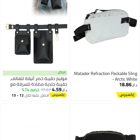
عرض
Matador Refraction Packable Sling
موتيم حقيبة خصر أنيقة للهاتف،
- Arctic White
18.86
حقيبة جلدية مضادة للسرقة مع
د.ك‏
4.59
17.67
خصم 74%
مشبك حزام، حقيبة حزام لحامل
د.ك‏
الهاتف، حقيبة رياضية للركض في
احصل عليه خلال
12 - 13
اغسطس
الهواء الطلق