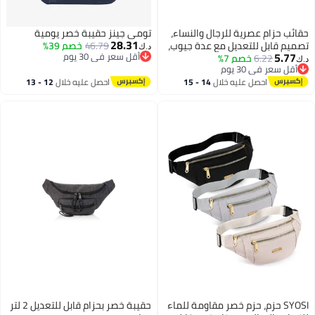
حقائب حزام عصرية للرجال والنساء،
تومي جينز حقيبة خصر يومية
28.31
تصميم قابل للتعديل مع عدة جيوب،
46.79
خصم 39%
د.ك‏
5.77
أقل سعر في 30 يوم
6.22
خصم 7%
مثالية للسفر، والمشي، وركوب
د.ك‏
أقل سعر في 30 يوم
أقل سعر في 30 يوم
الدراجات، والجري، حل مريح لحمل
أقل سعر في 30 يوم
احصل عليه خلال
14 - 15
احصل عليه خلال
12 - 13
الهاتف
اغسطس
اغسطس
SYOSI حزم، حزم خصر مقاومة للماء
حقيبة خصر بحزام قابل للتعديل 2 لتر