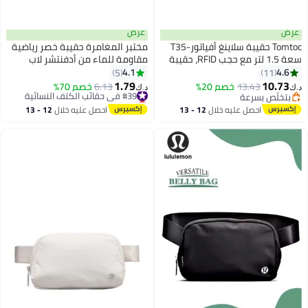
عرض
عرض
Tomtoc حقيبة سلاينغ أفياتور-T35
مختبر المغامرة حقيبة خصر رياضية
سعة 1.5 لتر مع حجب RFID، حقيبة
مقاومة للماء من أدفنتشر لاب
صدر كتف عابرة للرجال والنساء،
للرجال والنساء - حزام لياقة بدنية
4.1
4.6
5
11
3
حقيبة خفيفة مقاومة للماء
خفيف الوزن مع حزام قابل للتعديل،
1.79
10.73
13.43
خصم 20%
#39 في حقائب الكتف النسائية
6.13
خصم 70%
د.ك‏
د.ك‏
للاستخدام اليومي والسفر
وجيب عاكس للضوء للجري، وجيب
بتخلّص بسرعة
أقل سعر في السنة
بتخلّص بسرعة
#39 في حقائب الكتف النسائية
بسحاب آمن للهاتف، مناسبة للجري،
احصل عليه خلال
12 - 13
احصل عليه خلال
12 - 13
والتمارين الرياضية، والمشي
اغسطس
اغسطس
لمسافات طويلة، وركوب الدراجات