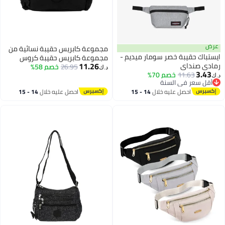
عرض
مجموعة كابريس حقيبة نسائية من
ايستباك حقيبة خصر سومار ميديم -
مجموعة كابريس حقيبة كروس
11.26
رمادي صنداي
26.95
خصم 58%
بودي with مصنوعة من النايلون
د.ك‏
3.43
11.63
خصم 70%
الفاخر، مقاومة لرذاذ الماء خفيفة
د.ك‏
أقل سعر في السنة
الوزن مع تخزين منظم للسفر والعمل
أقل سعر في السنة
احصل عليه خلال
14 - 15
احصل عليه خلال
14 - 15
والاستخدام اليومي، أسود، 307664
اغسطس
اغسطس