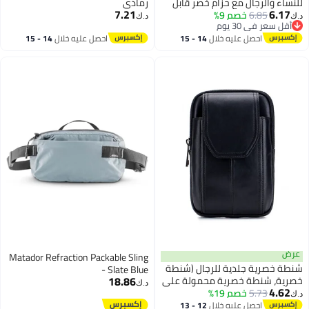
للنساء والرجال مع حزام خصر قابل
رمادي
7.21
6.17
6.85
خصم 9%
للتعديل لممارسة الرياضة والجري
د.ك‏
د.ك‏
أقل سعر في 30 يوم
والمشي والسفر 3 قطع
أقل سعر في 30 يوم
احصل عليه خلال
14 - 15
احصل عليه خلال
14 - 15
اغسطس
اغسطس
عرض
Matador Refraction Packable Sling
شنطة خصرية جلدية للرجال (شنطة
- Slate Blue
18.86
خصرية، شنطة خصرية محمولة على
د.ك‏
4.62
5.73
خصم 19%
الخصر، شنطة هاتف) مع حلقة
د.ك‏
للحزام
احصل عليه خلال
12 - 13