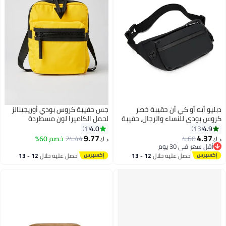
دبليو أيه أو كي أن حقيبة خصر
جس حقيبة كروس بودي أوريجينالز
كروس بودي للنساء والرجال، حقيبة
لحمل الكاميرا لون مسطردة
خصر وحزام أنيقة، حقيبة خصر رياضية
4.0
4.9
1
13
رفيعة، حقيبة صدر مقاومة للماء
9.77
4.37
4.60
24.44
خصم 60%
د.ك‏
د.ك‏
8
مع حزام قابل للتعديل للسفر
أقل سعر في 30 يوم
أقل سعر في 30 يوم
والمشي والجري والتنزه وركوب
احصل عليه خلال
12 - 13
احصل عليه خلال
12 - 13
الدراجات.
اغسطس
اغسطس