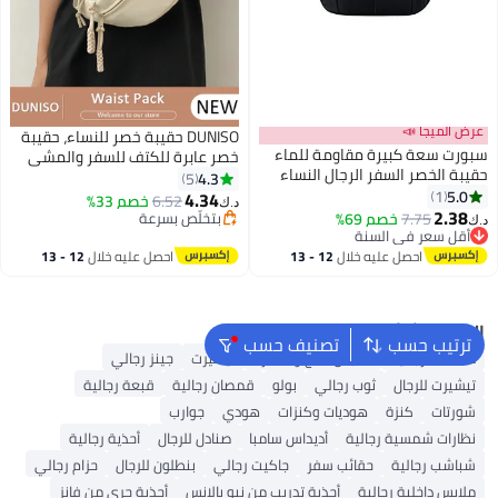
عرض الميجا 📣
DUNISO حقيبة خصر للنساء، حقيبة
سبورت سعة كبيرة مقاومة للماء
خصر عابرة للكتف للسفر والمشي
حقيبة الخصر السفر الرجال النساء
والجري والتسلق وركوب الدراجات،
4.3
5
عبر الجسم الكتف سلينغ كيس
5.0
1
حقيبة فخذ وحقيبة صدر بحزام قابل
4.34
6.52
خصم 33%
د.ك‏
تشغيل الحزام للسفر تشغيل المشي
2.38
للتعديل للتمارين الرياضية واللياقة
7.75
خصم 69%
بتخلّص بسرعة
د.ك‏
لمسافات طويلة الركض الرياضة
أقل سعر في السنة
بتخلّص بسرعة
البدنية والسفر والعمل والتنقل
أقل سعر في السنة
احصل عليه خلال
12 - 13
احصل عليه خلال
12 - 13
اغسطس
اغسطس
البحث الشائع
ترتيب حسب
تصنيف حسب
محفظة رجالية
ملابس الحج والعمرة
تيشيرت
جينز رجالي
تيشيرت للرجال
ثوب رجالي
بولو
قمصان رجالية
قبعة رجالية
شورتات
كنزة
هوديات وكنزات
هودي
جوارب
نظارات شمسية رجالية
أديداس سامبا
صنادل للرجال
أحذية رجالية
شباشب رجالية
حقائب سفر
جاكيت رجالي
بنطلون للرجال
حزام رجالي
ملابس داخلية رجالية
أحذية تدريب من نيو بالانس
أحذية جري من فانز