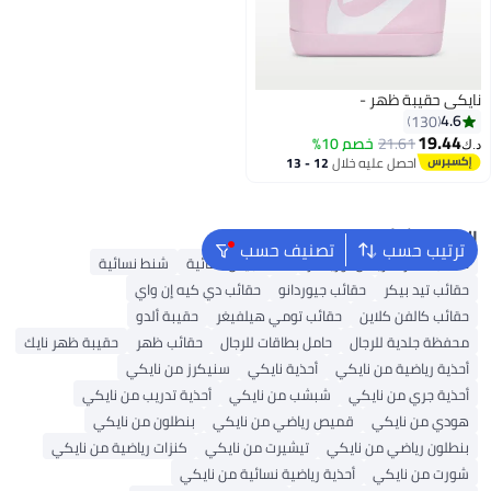
نايكي حقيبة ظهر -
4.6
130
19.44
21.61
خصم 10%
د.ك‏
احصل عليه خلال
12 - 13
اغسطس
البحث الشائع
ترتيب حسب
تصنيف حسب
حقائب سفر أمريكان توريستر
شنط جيس نسائية
شنط نسائية
حقائب تيد بيكر
حقائب جيوردانو
حقائب دي كيه إن واي
حقائب كالفن كلاين
حقائب تومي هيلفيغر
حقيبة ألدو
محفظة جلدية للرجال
حامل بطاقات للرجال
حقائب ظهر
حقيبة ظهر نايك
أحذية رياضية من نايكي
أحذية نايكي
سنيكرز من نايكي
أحذية جري من نايكي
شبشب من نايكي
أحذية تدريب من نايكي
هودي من نايكي
قميص رياضي من نايكي
بنطلون من نايكي
بنطلون رياضي من نايكي
تيشيرت من نايكي
كنزات رياضية من نايكي
شورت من نايكي
أحذية رياضية نسائية من نايكي