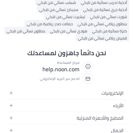
أحذية تدريب نسائية من نايكي
شبشب نسائي من نايكي
أحذية جري نسائية من نايكي
سنيكرز نسائي من نايكي
شورت نسائي من نايكي
تيشيرت نسائي من نايكي
بنطلون رياضي نسائي من نايكي
حمالات صدر رياضية من نايكي
كنزة نسائية من نايكي
هودي نسائي من نايكي
بنطلون نسائي من نايكي
قميص رياضي نسائي من نايكي
نحن دائماً جاهزون لمساعدتك
مركز المساعدة
help.noon.com
الدعم عبر البريد الإلكتروني
الإلكترونيات
الجوالات
الأزياء
التابلت
أزياء نسائية
المطبخ والأجهزة المنزلية
اللابتوبات
أزياء رجالية
الحمام
الأجهزة المنزلية
الجمال
أزياء البنات