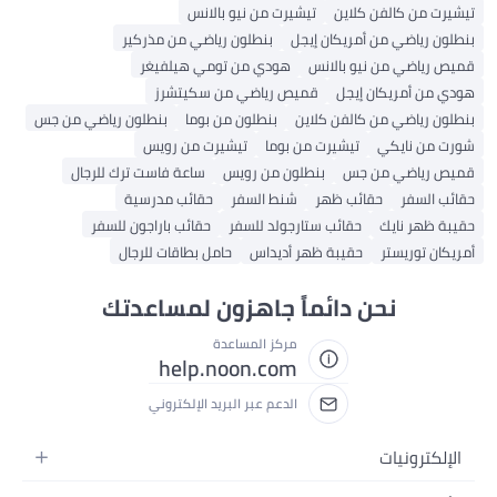
تيشيرت من كالفن كلاين
تيشيرت من نيو بالانس
بنطلون رياضي من أمريكان إيجل
بنطلون رياضي من مذركير
قميص رياضي من نيو بالانس
هودي من تومي هيلفيغر
هودي من أمريكان إيجل
قميص رياضي من سكيتشرز
بنطلون رياضي من كالفن كلاين
بنطلون من بوما
بنطلون رياضي من جس
شورت من نايكي
تيشيرت من بوما
تيشيرت من رويس
قميص رياضي من جس
بنطلون من رويس
ساعة فاست ترك للرجال
حقائب السفر
حقائب ظهر
شنط السفر
حقائب مدرسية
حقيبة ظهر نايك
حقائب ستارجولد للسفر
حقائب باراجون للسفر
أمريكان توريستر
حقيبة ظهر أديداس
حامل بطاقات للرجال
نحن دائماً جاهزون لمساعدتك
مركز المساعدة
help.noon.com
الدعم عبر البريد الإلكتروني
الإلكترونيات
الجوالات