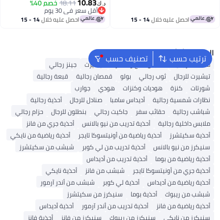
بقفل ببصمة الإصبع، مصنوعة من
Resistant Business Laptop Bag
10.83
18.11
خصم 40%
د.ك‏
مادة PVC مقاومة للماء، مع حجرة
With USB Charging Port College
أقل سعر في 30 يوم
مبطّنة مخصصة للابتوب مقاس 16
أقل سعر في 30 يوم
School Casual Daypack Student
احصل عليه خلال
14 - 15
احصل عليه خلال
14 - 15
بوصة – اللون الأسود
Bookbag for Teens Boys Girls Spac
اغسطس
اغسطس
Grey
البحث الشائع
ترتيب حسب
تصنيف حسب
محفظة رجالية
ملابس الحج والعمرة
تيشيرت
جينز رجالي
تيشيرت للرجال
ثوب رجالي
بولو
قمصان رجالية
قبعة رجالية
شورتات
كنزة
هوديات وكنزات
هودي
جوارب
نظارات شمسية رجالية
أديداس سامبا
صنادل للرجال
أحذية رجالية
شباشب رجالية
حقائب سفر
جاكيت رجالي
بنطلون للرجال
حزام رجالي
ملابس داخلية رجالية
أحذية تدريب من نيو بالانس
أحذية جري من فانز
أحذية سكيتشرز
أحذية رياضية من أونيتسوكا تايجر
أحذية رياضية من نايكي
سنيكرز من نيو بالانس
أحذية تدريب من لي كوبر
شبشب من سكيتشرز
أحذية رياضية من بوما
أحذية تدريب من أديداس
أحذية جري من أونيتسوكا تايجر
شبشب من فانز
أحذية نايكي
أحذية رياضية من أديداس
أحذية لي كوبر
شبشب من أندر آرمور
شبشب من ريبوك
أحذية بوما
سنيكرز من سكيتشرز
أحذية رياضية من فانز
أحذية تدريب من أندر آرمور
أحذية أديداس
سنيكرز من نايكي
سنيكرز من ريبوك
سنيكرز من فانز
أحذية فانز