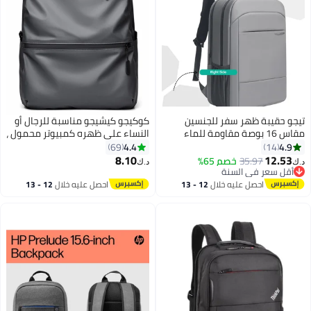
تيجو حقيبة ظهر سفر للجنسين
كوكيجو كيشيجو مناسبة للرجال أو
مقاس 16 بوصة مقاومة للماء
النساء على ظهره كمبيوتر محمول ،
للجنسين مع منفذ شحن USB | حقيبة
حقيبة سفر للماء ، أنيقة خفيفة
4.4
4.9
69
14
كمبيوتر محمول مضادة للسرقة
الوزن ودائمة حقيبة مدرسية جامعة
8.10
12.53
35.97
خصم 65%
د.ك‏
د.ك‏
ومضادة للخدش للرجال والنساء
تناسب 15.6 بوصة كمبيوتر محمول
أقل سعر في السنة
أقل سعر في السنة
والأطفال | تناسب الكمبيوتر
الأعمال السفر مكافحة سرقة حقيبة
احصل عليه خلال
12 - 13
احصل عليه خلال
12 - 13
المحمول مقاس 16 بوصة خفيفة
مدرسية هدية(رمادي)
اغسطس
اغسطس
الوزن ومتينة للاستخدام في العمل
والمدرسة باللون الرمادي