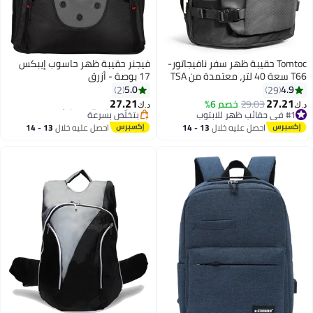
Tomtoc حقيبة ظهر سفر نافيجاتور-
فيجنر حقيبة ظهر حاسوب إيبكس
T66 سعة 40 لتر، معتمدة من TSA
17 بوصة - أزرق
كأمتعة يد صديقة للطيران، مقاومة
5.0
4.9
2
29
#2 في حقائب ظهر للابتوب
للماء وخفيفة الوزن، حقيبة عمل
27.21
27.21
29.03
خصم 6%
أقل سعر في 30 يوم
د.ك‏
د.ك‏
متينة، حقيبة عطلة كبيرة تناسب
#1 في حقائب ظهر للابتوب
بتخلّص بسرعة
#1 في حقائب ظهر للابتوب
حاسوب محمول بحجم 17.3 بوصة
#2 في حقائب ظهر للابتوب
احصل عليه خلال
13 - 14
احصل عليه خلال
13 - 14
اغسطس
اغسطس