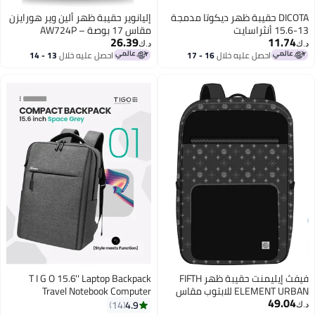
DICOTA حقيبة ظهر ديكوتا مدمجة
إليانوير حقيبة ظهر ألين وير هورايزن
13-15.6 أنثراسايت
مقاس 17 بوصة – AW724P
26.39
11.74
د.ك‏
د.ك‏
احصل عليه خلال
16 - 17
احصل عليه خلال
13 - 14
اغسطس
اغسطس
فيفث إيليمنت حقيبة ظهر FIFTH
T I G O 15.6'' Laptop Backpack
ELEMENT URBAN للابتوب مقاس
Travel Notebook Computer
49.04
16 بوصة مضادة للسرقة مزودة
Backpack Men Women Water
4.9
14
د.ك‏