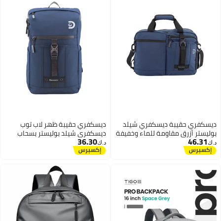
ديسكفري حقيبة ديسكفري شيلد
ديسكفري حقيبة ظهر لاب توب
بوليستر أزرق مقاومة للماء وخفيفة
ديسكفري شيلد بوليستر بسحاب
36.30
46.31
الوزن للابتوب والسفر والعمل
علوي وجيب تابلت، أزرق، لتر، مقاومة
د.ك‏
د.ك‏
والدراسة
للماء، متعددة الجيوب للسفر
والعمل والمدرسة