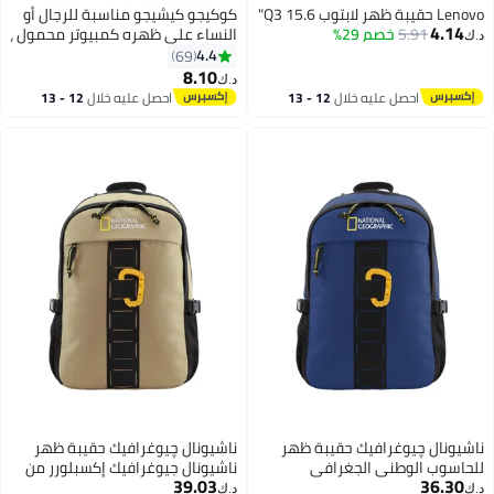
Lenovo حقيبة ظهر لابتوب Q3 15.6"
كوكيجو كيشيجو مناسبة للرجال أو
4.14
5.91
خصم 29%
النساء على ظهره كمبيوتر محمول ،
د.ك‏
حقيبة سفر للماء ، أنيقة خفيفة
4.4
69
الوزن ودائمة حقيبة مدرسية جامعة
8.10
د.ك‏
تناسب 15.6 بوصة كمبيوتر محمول
احصل عليه خلال
12 - 13
احصل عليه خلال
12 - 13
الأعمال السفر مكافحة سرقة حقيبة
اغسطس
اغسطس
مدرسية هدية(أسود)
ناشيونال چيوغرافيك حقيبة ظهر
ناشيونال چيوغرافيك حقيبة ظهر
للحاسوب الوطني الجغرافي
ناشيونال جيوغرافيك إكسبلورر من
39.03
36.30
المستكشف الثالث أزرق ملكي
للكمبيوتر، بيج، للرجال والنساء،
د.ك‏
د.ك‏