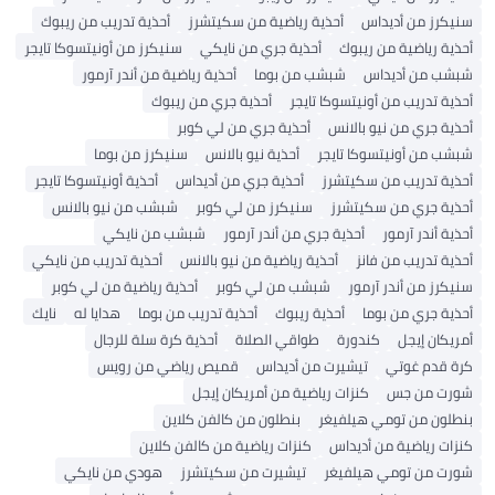
سنيكرز من أديداس
أحذية رياضية من سكيتشرز
أحذية تدريب من ريبوك
أحذية رياضية من ريبوك
أحذية جري من نايكي
سنيكرز من أونيتسوكا تايجر
شبشب من أديداس
شبشب من بوما
أحذية رياضية من أندر آرمور
أحذية تدريب من أونيتسوكا تايجر
أحذية جري من ريبوك
أحذية جري من نيو بالانس
أحذية جري من لي كوبر
شبشب من أونيتسوكا تايجر
أحذية نيو بالانس
سنيكرز من بوما
أحذية تدريب من سكيتشرز
أحذية جري من أديداس
أحذية أونيتسوكا تايجر
أحذية جري من سكيتشرز
سنيكرز من لي كوبر
شبشب من نيو بالانس
أحذية أندر آرمور
أحذية جري من أندر آرمور
شبشب من نايكي
أحذية تدريب من فانز
أحذية رياضية من نيو بالانس
أحذية تدريب من نايكي
سنيكرز من أندر آرمور
شبشب من لي كوبر
أحذية رياضية من لي كوبر
أحذية جري من بوما
أحذية ريبوك
أحذية تدريب من بوما
هدايا له
نايك
أمريكان إيجل
كندورة
طواقي الصلاة
أحذية كرة سلة للرجال
كرة قدم غوتي
تيشيرت من أديداس
قميص رياضي من رويس
شورت من جس
كنزات رياضية من أمريكان إيجل
بنطلون من تومي هيلفيغر
بنطلون من كالفن كلاين
كنزات رياضية من أديداس
كنزات رياضية من كالفن كلاين
شورت من تومي هيلفيغر
تيشيرت من سكيتشرز
هودي من نايكي