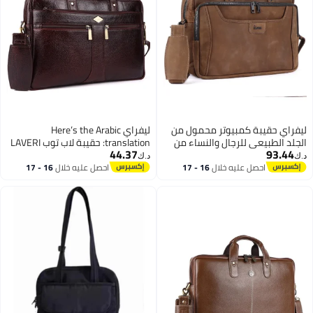
فراي حقيبة كمبيوتر محمول من
ليفراي Here’s the Arabic
جلد الطبيعي للرجال والنساء من
translation: حقيبة لاب توب LAVERI
44.37
93.44
LAVERI® - تناسب حتى 15.6 بوصة
للرجال - حقيبة جلدية للمكتب -
ك‏
د.ك‏
يبة مكتب من جلد البقر حقيبة
تناسب لاب توب حتى 15 بوصة -
احصل عليه خلال
16 - 17
احصل عليه خلال
16 - 17
اغسطس
اغسطس
وس بودي للأعمال حقيبة تنفيذية
حقيبة كتف مع مقصورات متعددة -
لجهاز iPad Macbook حزام كتف قابل
حقيبة جلدية تنفيذية للعمل / السفر
تعديل جودة ممتازة
/ الاستخدام اليومي - 2816