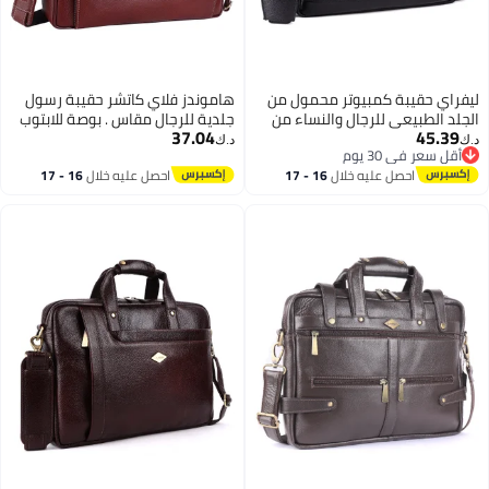
فراي حقيبة كمبيوتر محمول من
هاموندز فلاي كاتشر حقيبة رسول
جلد الطبيعي للرجال والنساء من
جلدية للرجال مقاس . بوصة للابتوب
37.04
45.39
LAVERI® - تناسب حتى 15.6 بوصة
مع أحزمة عربة |
ك‏
د.ك‏
أقل سعر في 30 يوم
يبة مكتب من جلد البقر حقيبة
أقل سعر في 30 يوم
احصل عليه خلال
16 - 17
احصل عليه خلال
16 - 17
وس بودي للأعمال حقيبة تنفيذية
اغسطس
اغسطس
لجهاز iPad Macbook حزام كتف قابل
تعديل جودة ممتازة