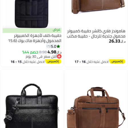
عرض
موندز فلاي كاتشر حقيبة كمبيوتر
حقيبة كتف لأجهزة الكمبيوتر
مول جلدية للرجال - حقيبة مكتب
26.33
المحمول وأجهزة ماك بوك (15.6
تناسب كمبيوتر محمول/ماك بوك
ك‏
بوصة)، مثالية للسفر والعمل،
5.0
مقاس 14/15.6 بوصة - حقائب
1
مقاومة للماء والسقوط، مصنوعة
4.98
بيوتر محمول / حقيبة جلدية
8.98
خصم 44%
د.ك‏
من قماش أكسفورد للرجال والنساء،
رجال مع حزام كتف قابل للتعديل -
أقل سعر في 30 يوم
بأبعاد 41*29*5 سم.
أقل سعر في 30 يوم
ب الفرشاة
احصل عليه خلال
16 - 17
احصل عليه خلال
15 - 16
اغسطس
اغسطس