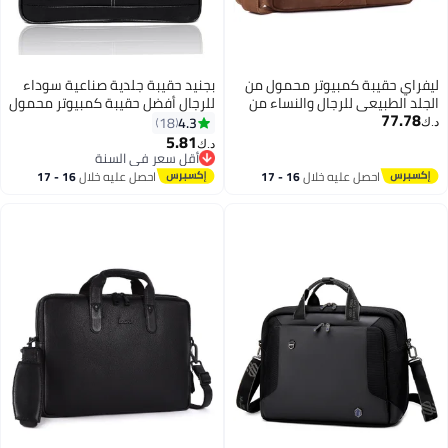
فراي حقيبة كمبيوتر محمول من
بجنيد حقيبة جلدية صناعية سوداء
جلد الطبيعي للرجال والنساء من
للرجال أفضل حقيبة كمبيوتر محمول
77.78
LAVERI® - تناسب حتى 15.6 بوصة
للرجال (قد يختلف اللون/نمط
4.3
18
ك‏
يبة مكتب من جلد البقر حقيبة
التغليف)
5.81
د.ك‏
وس بودي للأعمال حقيبة تنفيذية
أقل سعر في السنة
لجهاز iPad Macbook حزام كتف قابل
أقل سعر في السنة
احصل عليه خلال
16 - 17
احصل عليه خلال
16 - 17
تعديل جودة ممتازة
اغسطس
اغسطس