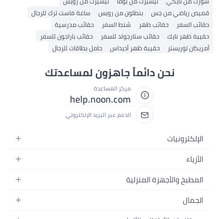
شورت من نايكي
تيشيرت من بوما
تيشيرت من رويس
قميص رياضي من جس
بنطلون من رويس
ساعة فاست ترك للرجال
حقائب السفر
حقائب ظهر
شنط السفر
حقائب مدرسية
حقيبة ظهر نايك
حقائب ستارجولد للسفر
حقائب باراجون للسفر
أمريكان توريستر
حقيبة ظهر أديداس
حامل بطاقات للرجال
نحن دائماً جاهزون لمساعدتك
مركز المساعدة
help.noon.com
الدعم عبر البريد الإلكتروني
الإلكترونيات
الجوالات
الأزياء
التابلت
أزياء نسائية
المطبخ والأجهزة المنزلية
اللابتوبات
أزياء رجالية
الحمام
الأجهزة المنزلية
الجمال
أزياء البنات
ديكور البيت
الكاميرات
العطور
أزياء الأولاد