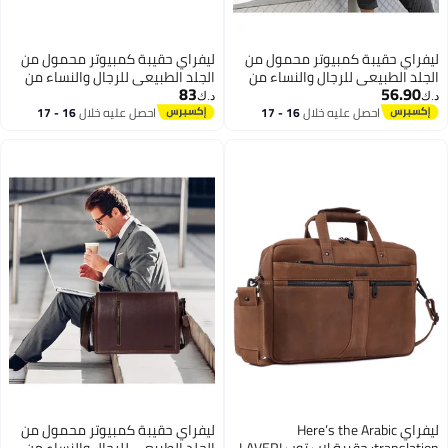
فراي حقيبة كمبيوتر محمول من
ليفراي حقيبة كمبيوتر محمول من
جلد الطبيعي للرجال والنساء من
الجلد الطبيعي للرجال والنساء من
83
56.90
LAVERI® - تناسب حتى 15.6 بوصة
LAVERI® - تناسب حتى 15.6 بوصة
ك‏
د.ك‏
يبة مكتب من جلد البقر حقيبة
حقيبة مكتب من جلد البقر حقيبة
احصل عليه خلال
16 - 17
احصل عليه خلال
16 - 17
اغسطس
اغسطس
وس بودي للأعمال حقيبة تنفيذية
كروس بودي للأعمال حقيبة تنفيذية
لجهاز iPad Macbook حزام كتف قابل
لجهاز iPad Macbook حزام كتف قابل
تعديل جودة ممتازة
للتعديل جودة ممتازة
ليفراي Here’s the Arabic
ليفراي حقيبة كمبيوتر محمول من
translation: حقيبة لاب توب LAVERI
الجلد الطبيعي للرجال والنساء من