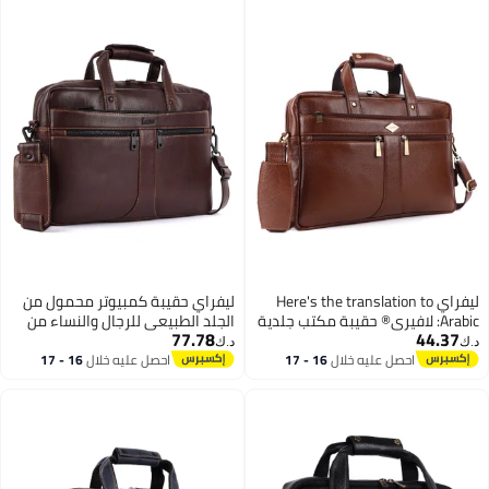
تعديل جودة ممتازة
ليفراي Here's the translation to
ليفراي حقيبة كمبيوتر محمول من
Arabic: لافيري® حقيبة مكتب جلدية
الجلد الطبيعي للرجال والنساء من
77.78
44.37
أصلية للرجال، حقيبة لابتوب 15.6
LAVERI® - تناسب حتى 15.6 بوصة
ك‏
د.ك‏
صة، حقيبة كتف رسائل بحزام قابل
حقيبة مكتب من جلد البقر حقيبة
احصل عليه خلال
16 - 17
احصل عليه خلال
16 - 17
اغسطس
اغسطس
تعديل، مقصورات متعددة، ضمان
كروس بودي للأعمال حقيبة تنفيذية
لمدة سنة واحدة #2816 (صدأ
لجهاز iPad Macbook حزام كتف قابل
DDDM
للتعديل جودة ممتازة