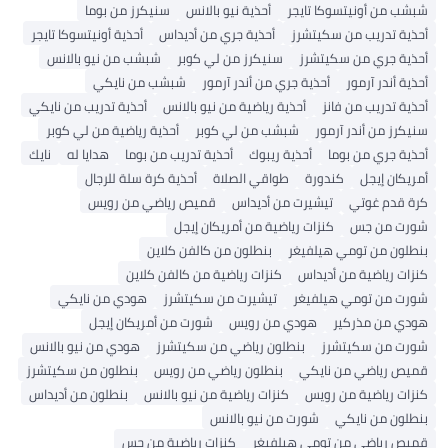
شبشب من أونيتسوكا تايجر
أحذية نيو بالانس
سنيكرز من بوما
أحذية تدريب من سكيتشرز
أحذية جري من أديداس
أحذية أونيتسوكا تايجر
أحذية جري من سكيتشرز
سنيكرز من لي كوبر
شبشب من نيو بالانس
أحذية أندر آرمور
أحذية جري من أندر آرمور
شبشب من نايكي
أحذية تدريب من فانز
أحذية رياضية من نيو بالانس
أحذية تدريب من نايكي
سنيكرز من أندر آرمور
شبشب من لي كوبر
أحذية رياضية من لي كوبر
أحذية جري من بوما
أحذية ريبوك
أحذية تدريب من بوما
هدايا له
نايك
أمريكان إيجل
كندورة
طواقي الصلاة
أحذية كرة سلة للرجال
كرة قدم غوتي
تيشيرت من أديداس
قميص رياضي من رويس
شورت من جس
كنزات رياضية من أمريكان إيجل
بنطلون من تومي هيلفيغر
بنطلون من كالفن كلاين
كنزات رياضية من أديداس
كنزات رياضية من كالفن كلاين
شورت من تومي هيلفيغر
تيشيرت من سكيتشرز
هودي من نايكي
هودي من مذركير
هودي من رويس
شورت من أمريكان إيجل
شورت من سكيتشرز
بنطلون رياضي من سكيتشرز
هودي من نيو بالانس
قميص رياضي من نايكي
بنطلون رياضي من رويس
بنطلون من سكيتشرز
كنزات رياضية من رويس
كنزات رياضية من نيو بالانس
بنطلون من أديداس
بنطلون من نايكي
شورت من نيو بالانس
قميص رياضي من تومي هيلفيغر
كنزات رياضية من جس