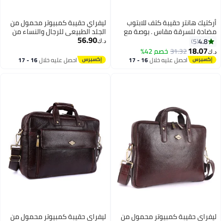
كتيك هانتر حقيبة كتف للابتوب
ليفراي حقيبة كمبيوتر محمول من
ادة للسرقة مقاس . بوصة مع
الجلد الطبيعي للرجال والنساء من
56.90
ام كتف قابل للتعديل للرجال
LAVERI® - تناسب حتى 15.6 بوصة
4.8
5
د.ك‏
لنساء أسود
حقيبة مكتب من جلد البقر حقيبة
18.07
31.32
خصم 42%
ك‏
كروس بودي للأعمال حقيبة تنفيذية
احصل عليه خلال
16 - 17
احصل عليه خلال
16 - 17
لجهاز iPad Macbook حزام كتف قابل
اغسطس
اغسطس
للتعديل جودة ممتازة
فراي حقيبة كمبيوتر محمول من
ليفراي حقيبة كمبيوتر محمول من