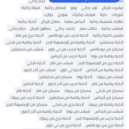
محفظة رجالية
ملابس الحج والعمرة
تيشيرت
جينز رجالي
تيشيرت للرجال
ثوب رجالي
بولو
قمصان رجالية
قبعة رجالية
شورتات
كنزة
هوديات وكنزات
هودي
جوارب
نظارات شمسية رجالية
أديداس سامبا
صنادل للرجال
أحذية رجالية
شباشب رجالية
حقائب سفر
جاكيت رجالي
بنطلون للرجال
حزام رجالي
ملابس داخلية رجالية
أحذية تدريب من نيو بالانس
أحذية جري من فانز
أحذية سكيتشرز
أحذية رياضية من أونيتسوكا تايجر
أحذية رياضية من نايكي
سنيكرز من نيو بالانس
أحذية تدريب من لي كوبر
شبشب من سكيتشرز
أحذية رياضية من بوما
أحذية تدريب من أديداس
أحذية جري من أونيتسوكا تايجر
شبشب من فانز
أحذية نايكي
أحذية رياضية من أديداس
أحذية لي كوبر
شبشب من أندر آرمور
شبشب من ريبوك
أحذية بوما
سنيكرز من سكيتشرز
أحذية رياضية من فانز
أحذية تدريب من أندر آرمور
أحذية أديداس
سنيكرز من نايكي
سنيكرز من ريبوك
سنيكرز من فانز
أحذية فانز
سنيكرز من أديداس
أحذية رياضية من سكيتشرز
أحذية تدريب من ريبوك
أحذية رياضية من ريبوك
أحذية جري من نايكي
سنيكرز من أونيتسوكا تايجر
شبشب من أديداس
شبشب من بوما
أحذية رياضية من أندر آرمور
أحذية تدريب من أونيتسوكا تايجر
أحذية جري من ريبوك
أحذية جري من نيو بالانس
أحذية جري من لي كوبر