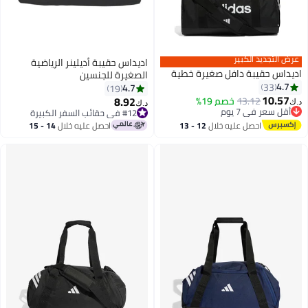
عرض التجديد الكبير
اديداس حقيبة أديلينر الرياضية
اديداس حقيبة دافل صغيرة خطية
الصغيرة للجنسين
4.7
33
4.7
19
10.57
8.92
13.12
خصم 19%
د.ك‏
د.ك‏
2
أقل سعر في 7 يوم
#12 في حقائب السفر الكبيرة
أقل سعر في 7 يوم
تم بيع +10 مؤخرًا
احصل عليه خلال
12 - 13
احصل عليه خلال
14 - 15
#12 في حقائب السفر الكبيرة
اغسطس
اغسطس