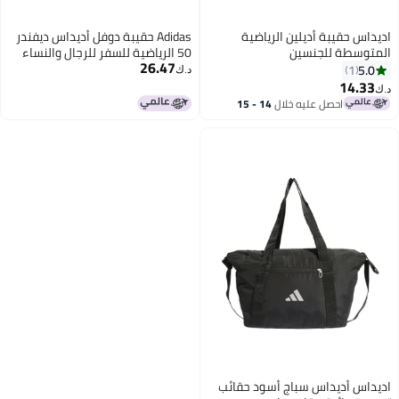
اديداس حقيبة أديلين الرياضية
Adidas حقيبة دوفل أديداس ديفندر
المتوسطة للجنسين
50 الرياضية للسفر للرجال والنساء
26.47
باللون الأسود متوسطة الحجم 59 لتر
5.0
1
د.ك‏
14.33
د.ك‏
احصل عليه خلال
14 - 15
اغسطس
اديداس أديداس سباج أسود حقائب