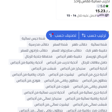
تدريب نسائية مقاس واحد
5.0
2
15.23
د.ك‏
احصل عليه خلال
14 - 15
اغسطس
البحث الشائع
ترتيب حسب
تصنيف حسب
حقائب السفر
حقائب سفر أمريكان توريستر
شنط جيس نسائية
شنط نسائية
حقائب ظهر
شنط السفر
حقائب مدرسية
حقيبة ظهر نايك
حقائب ستارجولد للسفر
حقائب باراجون للسفر
أمريكان توريستر
حقيبة ظهر أديداس
محفظة جلدية للرجال
حامل بطاقات للرجال
أحذية تدريب من أديداس
أحذية رياضية من أديداس
أحذية أديداس
سنيكرز من أديداس
شبشب من أديداس
أحذية جري من أديداس
تيشيرت من أديداس
كنزات رياضية من أديداس
بنطلون من أديداس
بنطلون رياضي من أديداس
هودي من أديداس
قميص رياضي من أديداس
شورت من أديداس
أحذية جري نسائية من أديداس
أحذية تدريب نسائية من أديداس
أحذية رياضية نسائية من أديداس
سنيكرز نسائي من أديداس
شبشب نسائي من أديداس
تيشيرت نسائي من أديداس
حمالات صدر رياضية من أديداس
بنطلون رياضي نسائي من أديداس