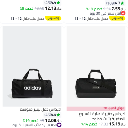
4.4
45
4.3
109
12.13
7.55
13.40
خصم 9%
9.34
خصم 19%
د.ك‏
د.ك‏
2
أقل سعر في 30 يوم
أقل سعر في 30 يوم
احصل عليه خلال
12 - 13
احصل عليه خلال
12 - 13
اغسطس
اغسطس
عرض الميجا 📣
اديداس دفل لينير متوسط
اديداس حقيبة نهاية الأسبوع
4.4
45
الصغيرة بثلاث خطوط
12.08
15
خصم 19%
د.ك‏
15.19
17.83
خصم 14%
#50 في حقائب السفر الكبيرة
د.ك‏
2