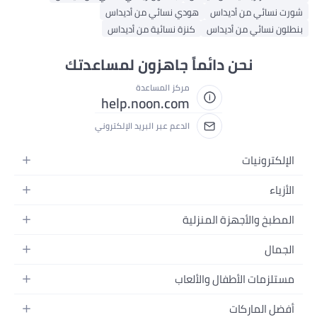
شورت نسائي من أديداس
هودي نسائي من أديداس
بنطلون نسائي من أديداس
كنزة نسائية من أديداس
نحن دائماً جاهزون لمساعدتك
مركز المساعدة
help.noon.com
الدعم عبر البريد الإلكتروني
الإلكترونيات
الجوالات
الأزياء
التابلت
أزياء نسائية
المطبخ والأجهزة المنزلية
اللابتوبات
أزياء رجالية
الحمام
الأجهزة المنزلية
الجمال
أزياء البنات
ديكور البيت
الكاميرات
العطور
أزياء الأولاد
مستلزمات الأطفال والألعاب
المطبخ والسفرة
التلفزيونات
المكياج
الساعات
الحفاضات
أدوات وتحسين المنزل
السماعات
أفضل الماركات
العناية بالشعر