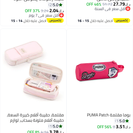
27.79
46% OFF
51.72
5.0
2
د.ك‏
أقل سعر في السنة
2.04
37% OFF
3.24
د.ك‏
أقل سعر في السنة
أقل سعر في 7 يوم
أقل سعر في 7 يوم
احصل عليه خلال
15 - 16
احصل عليه خلال
14 - 15
اغسطس
اغسطس
بوما مقلمة PUMA Patch
مقلمة، حقيبة أقلام كبيرة السعة،
حقيبة أقلام ملونة بسحاب، لوازم
5.0
1
مدرسية للطلاب، مناسبة لبداية
3.51
5.0
1
56% OFF
8
د.ك‏
الموسم الدراسي، هدايا بداية العام
3.78
8% OFF
4.14
د.ك‏