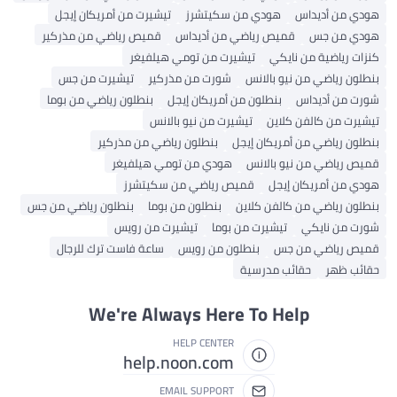
هودي من أديداس
هودي من سكيتشرز
تيشيرت من أمريكان إيجل
هودي من جس
قميص رياضي من أديداس
قميص رياضي من مذركير
كنزات رياضية من نايكي
تيشيرت من تومي هيلفيغر
بنطلون رياضي من نيو بالانس
شورت من مذركير
تيشيرت من جس
شورت من أديداس
بنطلون من أمريكان إيجل
بنطلون رياضي من بوما
تيشيرت من كالفن كلاين
تيشيرت من نيو بالانس
بنطلون رياضي من أمريكان إيجل
بنطلون رياضي من مذركير
قميص رياضي من نيو بالانس
هودي من تومي هيلفيغر
هودي من أمريكان إيجل
قميص رياضي من سكيتشرز
بنطلون رياضي من كالفن كلاين
بنطلون من بوما
بنطلون رياضي من جس
شورت من نايكي
تيشيرت من بوما
تيشيرت من رويس
قميص رياضي من جس
بنطلون من رويس
ساعة فاست ترك للرجال
حقائب ظهر
حقائب مدرسية
We're Always Here To Help
HELP CENTER
help.noon.com
EMAIL SUPPORT