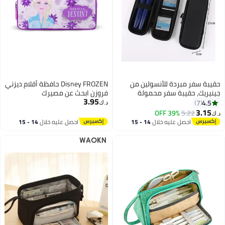
حقيبة سفر مبردة للأنسولين من
Disney FROZEN حافظة أقلام ديزني
جينيريك، حقيبة سفر محمولة
فروزن ابحث عن مصيرك
3.95
للأنسولين، منظم معزول لأقلام
4.5
7
د.ك‏
الأنسولين (أسود)
3.15
39% OFF
5.22
د.ك‏
احصل عليه خلال
14 - 15
احصل عليه خلال
14 - 15
اغسطس
اغسطس