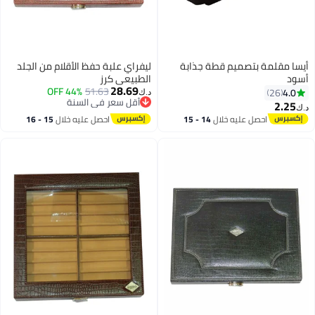
أيسا مقلمة بتصميم قطة جذابة
ليفراي علبة حفظ الأقلام من الجلد
أسود
الطبيعي كرز
28.69
44% OFF
51.63
4.0
26
د.ك‏
أقل سعر في السنة
2.25
د.ك‏
أقل سعر في السنة
احصل عليه خلال
14 - 15
احصل عليه خلال
15 - 16
اغسطس
اغسطس