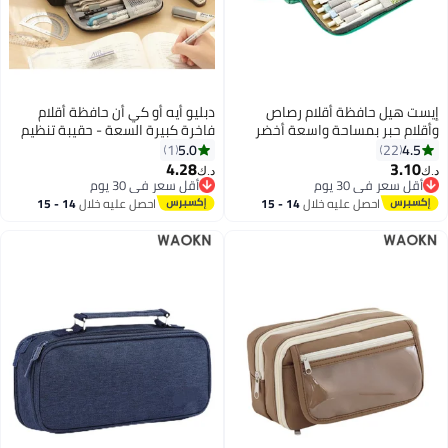
إيست هيل حافظة أقلام رصاص
دبليو أيه أو كي أن حافظة أقلام
وأقلام حبر بمساحة واسعة أخضر
فاخرة كبيرة السعة - حقيبة تنظيم
أقلام متعددة الجيوب وواسعة
5.0
4.5
1
22
للغاية للمدرسة والجامعة والمكتب
4.28
3.10
د.ك‏
د.ك‏
والسفر - حامل أنيق ومتين بسحاب
أقل سعر في 30 يوم
أقل سعر في 30 يوم
أقل سعر في 30 يوم
أقل سعر في 30 يوم
للأقلام وأقلام التحديد ومستحضرات
احصل عليه خلال
14 - 15
احصل عليه خلال
14 - 15
التجميل ولوازم الرسم - هدية مثالية
اغسطس
اغسطس
للطلاب والمراهقين والأولاد والبنات
والرجال والنساء (أسود)