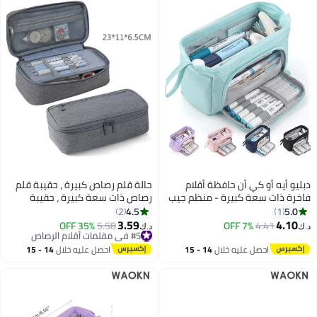
دبليو أيه أو كي أن حافظة أقلام
حالة قلم رصاص كبيرة ، حقيبة قلم
فاخرة ذات سعة كبيرة - منظم جيب
رصاص ذات سعة كبيرة ، حقيبة
أقلام متعدد الأقسام واسع للغاية
تخزين عالية السعة حامل صندوق
4.5
5.0
2
1
للمدرسة والجامعة والمكتب
منظم ، حالة قلم ماركر للنساء
3.59
4.10
4.41
7% OFF
#5 في مقلمات أقلام الرصاص
5.58
35% OFF
د.ك‏
د.ك‏
4
والسفر - حامل أنيق ومتين بسحاب
والرجال
أقل سعر في السنة
للأقلام والعلامات ومستحضرات
#5 في مقلمات أقلام الرصاص
احصل عليه خلال
14 - 15
احصل عليه خلال
14 - 15
التجميل ولوازم الفن - هدية مثالية
اغسطس
اغسطس
للطلاب والمراهقين والأولاد والبنات
والرجال والنساء (أزرق)