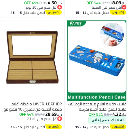
4.50
8.09
17.90
54% OFF
القرطاسية ، مكتب كلية مدرسة
8.99
49% OFF
حزام سيليكون واقي غطاء
د.ك‏
د.ك‏
أقل سعر في السنة
أقل سعر في 30 يوم
قضية قلم رصاص كبيرة السعة
سيليكوني ملحقات واقية لقلم أبل 3
أقل سعر في السنة
أقل سعر في 30 يوم
احصل عليه خلال
14 - 15
احصل عليه خلال
15 - 16
كيس تخزين ، هدية للأولاد والبنات
عبوات أبيض وردي أخضر
اغسطس
اغسطس
(أرجواني)
فاييت حقيبة أقلام متعددة الوظائف
LAVERI LEATHER حافظة أقلام
قابلة للفتح، علبة أقلام بحركة
جلدية أصلية من لافيري 10 قطع مع
28.69
4.22
8.90
52% OFF
كرتونية لطيفة لتنظيم القرطاسية
51.72
44% OFF
صندوق تنظيم للأقلام، السلاسل،
د.ك‏
د.ك‏
أقل سعر في السنة
مع الآلات الحاسبة، المبراة، جدول
الأساور، الخواتم وأزرار الأكمام مع
0.42 د.ك. خصم إضافي!
أقل سعر في السنة
المواعيد، لوازم المدرسة
قفل مفتاح
احصل عليه خلال
14 - 15
احصل عليه خلال
15 - 16