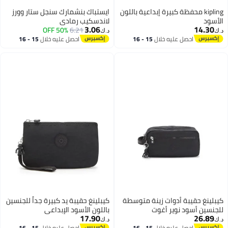
kipling محفظة كبيرة إبداعية باللون
ايستباك بنشمارك سنجل ستار وورز
الأسود
لاندسكيب رمادي
3.06
14.30
50% OFF
6.21
د.ك‏
د.ك‏
احصل عليه خلال
15 - 16
احصل عليه خلال
15 - 16
اغسطس
اغسطس
كيبلينغ حقيبة أدوات زينة متوسطة
كيبلينغ حقيبة يد كبيرة جداً للجنسين
للجنسين أسود نوير أغوت
باللون الأسود الإبداعي
17.90
26.89
د.ك‏
د.ك‏
احصل عليه خلال
15 - 16
احصل عليه خلال
15 - 16