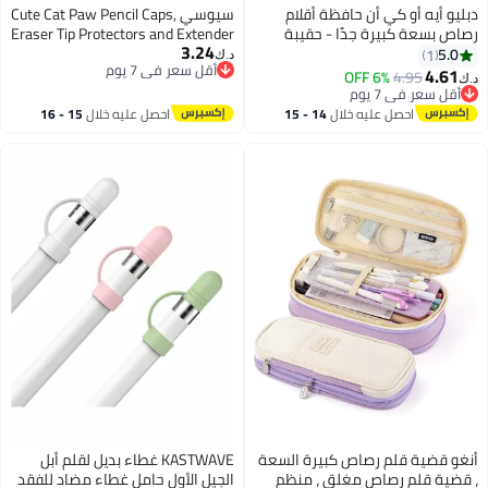
دبليو أيه أو كي أن حافظة أقلام
سيوسي Cute Cat Paw Pencil Caps,
رصاص بسعة كبيرة جدًا - حقيبة
Eraser Tip Protectors and Extender
3.24
تنظيم متعددة الفتحات بأربعة
Holders, Adorable Pencil Toppers
5.0
1
د.ك‏
أقل سعر في 7 يوم
أقسام للمدرسة والمكتب - حامل
for School, Office, and Study
4.61
6% OFF
4.95
د.ك‏
أقل سعر في 7 يوم
أدوات مكتبية أنيق مع إغلاق بسحاب
Supplies, Fun Decorative
أقل سعر في 7 يوم
أقل سعر في 7 يوم
- تتسع لأكثر من 100 قلم وعلامة
Accessories (Mix Colors, 30-Piece)
احصل عليه خلال
14 - 15
احصل عليه خلال
15 - 16
وتمييز - حقيبة أقلام رصاص من
اغسطس
اغسطس
القماش المتين للمراهقين/البالغين
(أسود)
أنغو قضية قلم رصاص كبيرة السعة
KASTWAVE غطاء بديل لقلم أبل
، قضية قلم رصاص مغلق ، منظم
الجيل الأول حامل غطاء مضاد للفقد