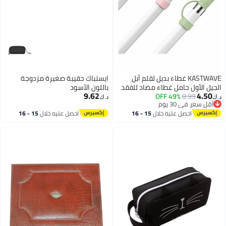
KASTWAVE غطاء بديل لقلم أبل
ايستباك حقيبة صغيرة مزدوجة
الجيل الأول حامل غطاء مضاد للفقد
باللون الأسود
9.62
4.50
8.99
49% OFF
حزام سيليكون واقي غطاء
د.ك‏
د.ك‏
أقل سعر في 30 يوم
سيليكوني ملحقات واقية لقلم أبل 3
أقل سعر في 30 يوم
احصل عليه خلال
15 - 16
احصل عليه خلال
15 - 16
عبوات أبيض وردي أخضر
اغسطس
اغسطس