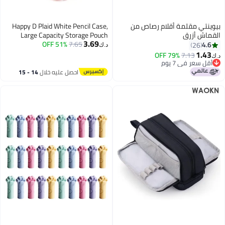
بيوينتي مقلمة أقلام رصاص من
Happy D Plaid White Pencil Case,
القماش أزرق
Large Capacity Storage Pouch
3.69
Marker Pen Pencil Case, Large
51% OFF
7.65
4.6
26
د.ك‏
Storage Pen Case Pencil Bag for
1.43
79% OFF
7.13
د.ك‏
7
Office Travel Holder Box
أقل سعر في 7 يوم
أقل سعر في 7 يوم
احصل عليه خلال
14 - 15
اغسطس