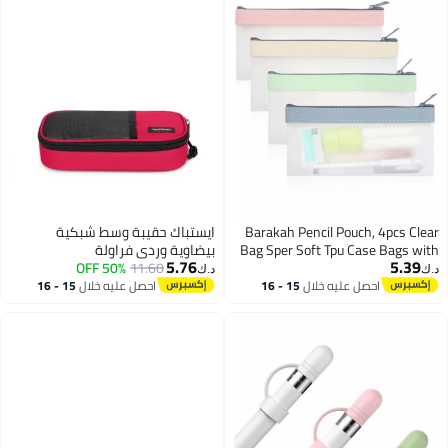
Barakah Pencil Pouch, 4pcs Clear
ايستباك حقيبة وسط شبكية
Bag Sper Soft Tpu Case Bags with
بيضاوية وردي فراولة
5.76
5.39
50% OFF
11.60
Zipper, Multipurpose Travel for
د.ك‏
د.ك‏
Office Supplies Cosmetics
احصل عليه خلال
15 - 16
احصل عليه خلال
15 - 16
اغسطس
اغسطس
Accessories Multicolor