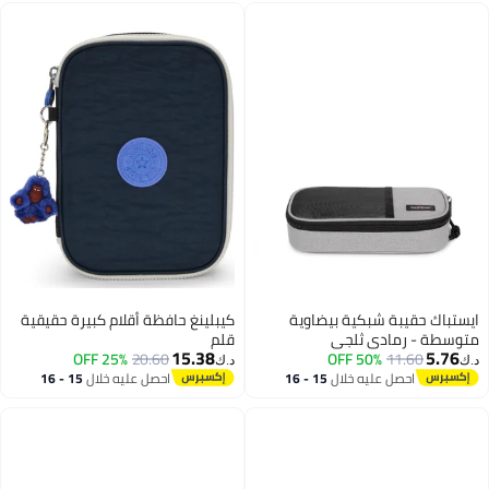
لطيفة مستلزمات مدرسية لطيفة
وحقيبة أقلام رصاص (وردي)
ايستباك حقيبة شبكية بيضاوية
كيبلينغ حافظة أقلام كبيرة حقيقية
متوسطة - رمادي ثلجي
قلم
15.38
5.76
25% OFF
20.60
50% OFF
11.60
د.ك‏
د.ك‏
احصل عليه خلال
15 - 16
احصل عليه خلال
15 - 16
اغسطس
اغسطس