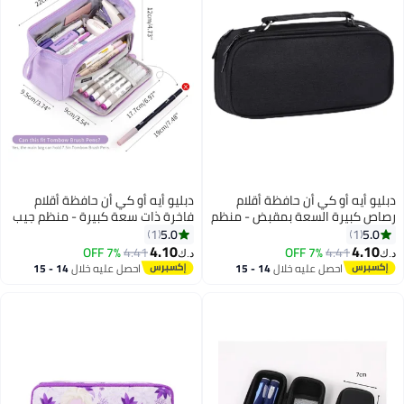
دبليو أيه أو كي أن حافظة أقلام
دبليو أيه أو كي أن حافظة أقلام
رصاص كبيرة السعة بمقبض - منظم
فاخرة ذات سعة كبيرة - منظم جيب
تخزين كبير للمدرسة والمكتب بثلاثة
أقلام متعدد الأقسام واسع للغاية
5.0
5.0
1
1
أقسام، تتسع لـ 1000 قلم رصاص
للمدرسة والجامعة والمكتب
4.10
4.10
7% OFF
4.41
7% OFF
4.41
د.ك‏
د.ك‏
ولوازم فنية - حقيبة أقلام رصاص
والسفر - حامل أنيق ومتين بسحاب
احصل عليه خلال
14 - 15
احصل عليه خلال
14 - 15
متينة بسحاب للطلاب والمعلمين
للأقلام والعلامات ومستحضرات
اغسطس
اغسطس
والمحترفين (أسود)
التجميل ولوازم الفن - هدية مثالية
للطلاب والمراهقين والأولاد والبنات
والرجال والنساء (أرجواني)