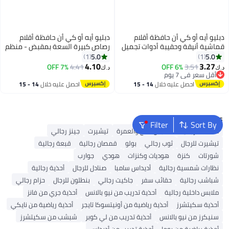
دبليو أيه أو كي أن حافظة أقلام
دبليو أيه أو كي أن حافظة أقلام
قماشية أنيقة وحقيبة أدوات تجميل
رصاص كبيرة السعة بمقبض - منظم
بسحاب إغلاق - حقيبة متينة متعددة
تخزين كبير للمدرسة والمكتب بثلاثة
5.0
5.0
1
1
الاستخدامات للمراهقين والأطفال
أقسام، تتسع لـ 1000 قلم رصاص
4.10
3.27
7% OFF
4.41
6% OFF
3.51
د.ك‏
د.ك‏
والنساء والرجال، منظم لوازم
ولوازم فنية - حقيبة أقلام رصاص
أقل سعر في 7 يوم
أقل سعر في 7 يوم
مدرسية، حقيبة أدوات سفر أساسية،
زرقاء داكنة متينة بسحاب للطلاب
احصل عليه خلال
14 - 15
احصل عليه خلال
14 - 15
حقيبة مكياج، حامل أقلام قماشي
والمعلمين والمحترفين
اغسطس
اغسطس
بني، واسعة وخفيفة الوزن.
Popular Searches
Filter
Sort By
محفظة رجالية
ملابس الحج والعمرة
تيشيرت
جينز رجالي
تيشيرت للرجال
ثوب رجالي
بولو
قمصان رجالية
قبعة رجالية
شورتات
كنزة
هوديات وكنزات
هودي
جوارب
نظارات شمسية رجالية
أديداس سامبا
صنادل للرجال
أحذية رجالية
شباشب رجالية
حقائب سفر
جاكيت رجالي
بنطلون للرجال
حزام رجالي
ملابس داخلية رجالية
أحذية تدريب من نيو بالانس
أحذية جري من فانز
أحذية سكيتشرز
أحذية رياضية من أونيتسوكا تايجر
أحذية رياضية من نايكي
سنيكرز من نيو بالانس
أحذية تدريب من لي كوبر
شبشب من سكيتشرز