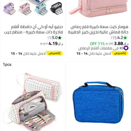
هومار كيت سعة كبيرة قلم رصاص
دبليو أيه أو كي أن حافظة أقلام
حالة قماش عالية تخزين كبير الحقيبة
فاخرة ذات سعة كبيرة - منظم جيب
علامة القلم القضية بسيطة
أقلام متعدد الأقسام واسع للغاية
5.0
4.2
1
15
القرطاسية حقيبة مدرسة كلية
للمدرسة والجامعة والمكتب
4.19
3.88
4.41
11% OFF
4.36
د.ك‏
د.ك‏
مكتب المنظم للمراهقين الفتيات
والسفر - حامل أنيق ومتين بسحاب
#9 في مقلمات أقلام الرصاص
#9 في مقلمات أقلام الرصاص
الكبار طالب - الوردي والوردي
للأقلام والعلامات ومستحضرات
احصل عليه خلال
14 - 15
احصل عليه خلال
14 - 15
وفريدة من نوعها وبسيطة
التجميل ولوازم الفن - هدية مثالية
اغسطس
اغسطس
للطلاب والمراهقين والأولاد والبنات
والرجال والنساء (أزرق داكن)