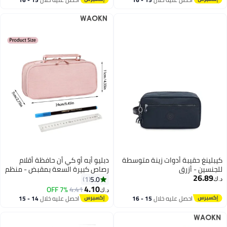
اغسطس
اغسطس
كيبلينغ حقيبة أدوات زينة متوسطة
دبليو أيه أو كي أن حافظة أقلام
للجنسين - أزرق
رصاص كبيرة السعة بمقبض - منظم
26.89
تخزين كبير للمدرسة والمكتب بثلاثة
5.0
1
د.ك‏
أقسام، تتسع لـ 1000 قلم رصاص
4.10
7% OFF
4.41
د.ك‏
ولوازم فنية - حقيبة أقلام رصاص
احصل عليه خلال
15 - 16
احصل عليه خلال
14 - 15
متينة بسحاب للطلاب والمعلمين
اغسطس
اغسطس
والمحترفين (وردي)