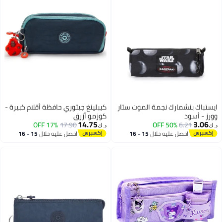
ايستباك بنشمارك نجمة الموت ستار
كيبلينغ جيتوري حافظة أقلام كبيرة -
وورز - أسود
كوزمو أزرق
14.75
3.06
17% OFF
17.90
50% OFF
6.21
د.ك‏
د.ك‏
احصل عليه خلال
15 - 16
احصل عليه خلال
15 - 16
اغسطس
اغسطس