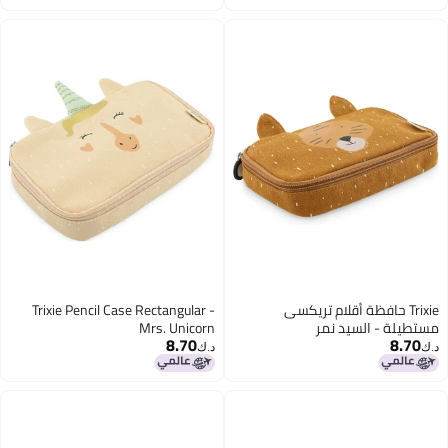
اغسطس
اغسطس
Trixie حافظة أقلام تريكسى
Trixie Pencil Case Rectangular -
مستطيلة - السيد نمر
Mrs. Unicorn
8.70
8.70
د.ك‏
د.ك‏