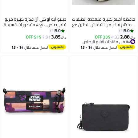
حافظة أقلام كبيرة متعددة الطبقات
دبليو أيه أو كي أن قدرة كبيرة مربع
– منظم فاخر من القماش المتين مع
قلم رصاص ، مع 4 مقصورات فسيحة
أقسام متعددة وجيوب شبكية
متعددة فتحة حقيبة التخزين ،
5.0
5.0
1
1
ومقابض مريحة | تخزين أدوات
وسهلة لتخزين واستخدام
3.85
2.88
51% OFF
7.91
33% OFF
4.32
د.ك‏
د.ك‏
مكتبية محمول للمدرسة والمكتب
#4 في مقلمات أقلام الرصاص
#4 في مقلمات أقلام الرصاص
والسفر ومستحضرات التجميل |
احصل عليه خلال
14 - 15
احصل عليه خلال
14 - 15
حقيبة أقلام بسيطة، منظم مكتب،
اغسطس
اغسطس
لوازم العودة إلى المدرسة