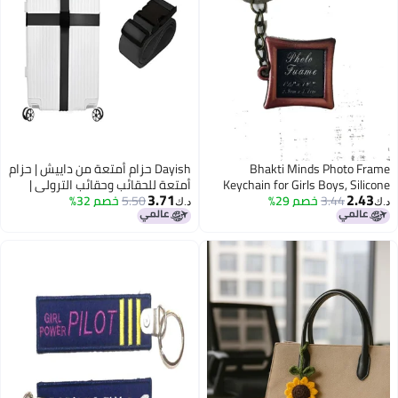
Bhakti Minds Photo Frame
Dayish حزام أمتعة من داييش | حزام
Keychain for Girls Boys, Silicone
أمتعة للحقائب وحقائب الترولي |
3.71
2.43
3.44
خصم 29%
Kawaii Anime Character Keyring
5.50
خصم 32%
حزام سفر مزود بإبزيم قابل للتعديل
د.ك‏
د.ك‏
for Bags, Backpacks, Purse
وسريع الفتح للحقائب (1، أسود)
Handbag or Car Keys, Funny
Keychain Wristlet for Kids (square
copper)