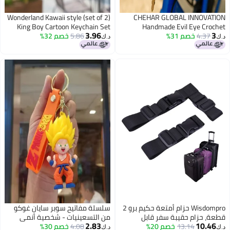
Wonderland Kawaii style (set of 2)
CHEHAR GLOBAL INNOVATION
King Boy Cartoon Keychain Set
Handmade Evil Eye Crochet
3.96
3
4.37
خصم 31%
Keychain Protection Bag Purse
5.86
خصم 32%
with Strap - Cute Couple Style
د.ك‏
د.ك‏
Keyrings for Bags & Keys
Charm Keyring for Girls & Women
Wisdompro حزام أمتعة حكيم برو 2
سلسلة مفاتيح سوبر سايان غوكو
قطعة، حزام حقيبة سفر قابل
من التسعينيات - شخصية أنمي
2.83
10.46
13.14
خصم 20%
للتعديل، ملحقات سفر لتوصيل
4.08
خصم 30%
بحزام برتقالي وحلقة مفاتيح ذهبية -
د.ك‏
د.ك‏