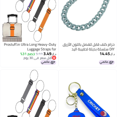
حزام كتف قابل للفصل باللون الأزرق
Prostuff.in Ultra Long Heavy-Duty
DIY سلسلة بديلة لحقيبة اليد
Luggage Straps for
3.49
14.45
للسيدات والفتيات
5.11
خصم 31%
Suitcases,Uprights,Duffels,Bags,
د.ك‏
د.ك‏
أقل سعر في 30 يوم
Adjustable Travel Packing Belts for
أقل سعر في 30 يوم
Cargo Safety, Sturdy Baggage
Strap Belts Multi-Pack, 2-pcs,