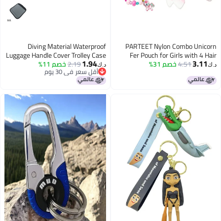
Diving Material Waterproof
PARTEET Nylon Combo Unicorn
Luggage Handle Cover Trolley Case
Fer Pouch for Girls with 4 Hair
1.94
3.11
4.51
خصم 31%
Clips, 4 Rings, 1 Bracelet, 1
2.19
خصم 11%
Handle Protective Cover Baby
د.ك‏
د.ك‏
أقل سعر في 30 يوم
Carriage Handle Hand Gloves
Keychain and 1 Comb, Return Gift
أقل سعر في 30 يوم
for Kids, Gift Pack (Pack of 6
Items), White