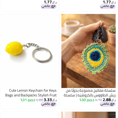
1.77
1.77
تثبيت لحقيبة سفر
حبل تثبيت الحقائب
د.ك‏
د.ك‏
سلسلة مفاتيح مصنوعة يدويًا من
Cute Lemon Keychain for Keys
ريش الطاووس بالكروشيه | سلسلة
Bags and Backpacks Stylish Fruit
3.33
2.88
4.16
خصم 30%
مفاتيح ملونة للأولاد والبنات | تعليقة
4.88
خصم 31%
Charm Key Ring Lightweight
د.ك‏
د.ك‏
أنيقة للحقيبة، إكسسوار لمفتاح
Decorative Holder for Girls Kids
السيارة
Women Car Keys Gift Use