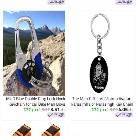
Handbags Women Girl ('R')
MUD Blue Double Ring Lock Hook
The Men Gift Lord Vishnu Avatar -
Keychain for car Bike Man Boys
Narasimha or Narasingh Key Chain
3.51
4.05
6.03
خصم 32%
Black Stainless Steel Keyring
5.17
خصم 32%
د.ك‏
د.ك‏
Keychain For Bike Car Office Home
Girls Boys Friends Parents
ShivBLrKey202514