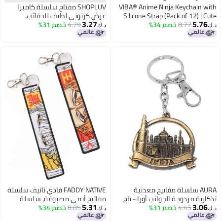
VIBA® Anime Ninja Keychain with
SHOPLUV مفتاح سلسلة كاميرا
Silicone Strap (Pack of 12) | Cute
عرض كرتوني لطيف للحقائب،
3.27
5.76
8.77
خصم 34%
Anime Keyring for Kids & Teens |
4.79
خصم 31%
السيارة، الدراجة والمنزل مع عرض
د.ك‏
د.ك‏
Birthday Return Gift & Party Favor
شرائح للصور الكرتونية وزر ضغط
هدية عودة للفتيات، النساء والأولاد
(عبوة من 1)
AURA سلسلة مفاتيح معدنية
FADDY NATIVE فادي ناتيف سلسلة
تذكارية مزدوجة الجوانب أورا - تاج
مفاتيح أنمي مصبوغة، سلسلة
5.31
3.06
4.45
خصم 31%
محل، قوطب مينار، هوا محل، چار
8.05
خصم 34%
مفاتيح سيف مزدوج الحافة أنمي
د.ك‏
د.ك‏
مينار، هدية توك توك، سلسلة