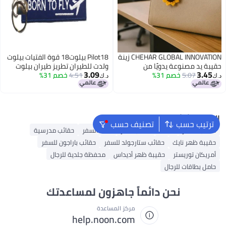
CHEHAR GLOBAL INNOVATION زينة
Pilot18 بيلوت18 قوة الفتيات بيلوت
حقيبة يد مصنوعة يدويًا من
ولدت للطيران تطريز طيران بيلوت
3.09
3.45
5.07
خصم 31%
الكروشيه على شكل زهرة عباد
4.51
سلسلة مفاتيح
خصم 31%
د.ك‏
د.ك‏
الشمس من CHEHAR GLOBAL
INNOVATION®، إكسسوار مثالي
للفتيات والسيدات
البحث الشائع
ترتيب حسب
تصنيف حسب
حقائب السفر
مظلة
حقائب سفر
شنط السفر
حقائب مدرسية
حقيبة ظهر نايك
حقائب ستارجولد للسفر
حقائب باراجون للسفر
أمريكان توريستر
حقيبة ظهر أديداس
محفظة جلدية للرجال
حامل بطاقات للرجال
نحن دائماً جاهزون لمساعدتك
مركز المساعدة
help.noon.com