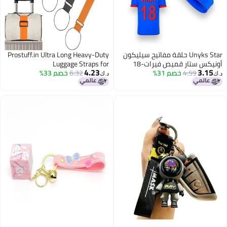
Unyks Star حلقة مفاتيح سيليكون
Prostuff.in Ultra Long Heavy-Duty
أونيكس ستار قميص فيرات-18
Luggage Straps for
4.23
3.15
4.59
خصم 31%
فريق الهند كريكيت مع تصميم كرة
6.32
خصم 33%
Suitcases,Uprights,Duffels,Bags,
د.ك‏
د.ك‏
كريكيت (عبوة من 1)
Adjustable Travel Packing Belts for
Cargo Safety, Sturdy Baggage
Strap Belts Multi-Pack, 2-pcs,