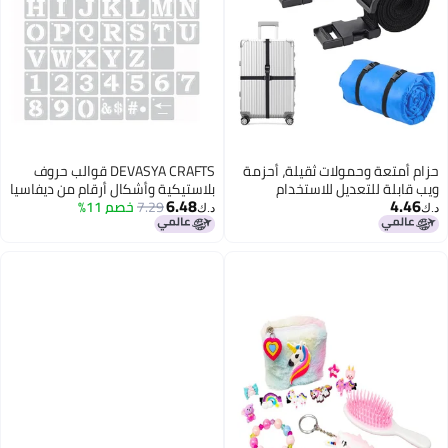
حزام أمتعة وحمولات ثقيلة، أحزمة
DEVASYA CRAFTS قوالب حروف
ويب قابلة للتعديل للاستخدام
بلاستيكية وأشكال أرقام من ديفاسيا
6.48
4.46
المتعدد للرياضات الخارجية، التخييم،
7.29
خصم 11%
للحرف والفنون، أبيض
د.ك‏
د.ك‏
ضغط أكياس النوم، وتجميع الأغراض
- بطول 78 بوصة، باللون الأسود،
عبوة 2