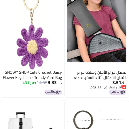
معدل حزام الأمان وسادة حزام
SNOWY SHOP Cute Crochet Daisy
الأمان للأطفال أثناء السفر، غطاء
Flower Keychain - Trendy Yarn Bag
3.33
3.51
دعم العنق للأطفال، وسادة حزام
4.88
خصم 31%
Charm for Girls, Teens & Women |
د.ك‏
د.ك‏
أقل سعر في 30 يوم
السيارة للأطفال، للرضع والبالغين
Handmade Aesthetic Purse
أقل سعر في 30 يوم
Accessory & Gift (Purple)