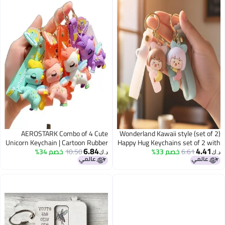
AEROSTARK Combo of 4 Cute
Wonderland Kawaii style (set of 2)
Unicorn Keychain | Cartoon Rubber
Happy Hug Keychains set of 2 with
6.84
4.41
6.61
خصم 33%
Holder Accessories, Backpack Car
10.50
خصم 34%
Keychains with Strap | Soft PVC
د.ك‏
د.ك‏
Unicorn Key Ring for Bags,
Key Chain for Boy Girl
Backpacks, Gifts, Kids, Teens &
Women (Combo of 4)