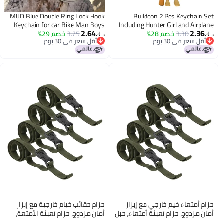
MUD Blue Double Ring Lock Hook
Buildcon 2 Pcs Keychain Set
Keychain for car Bike Man Boys
Including Hunter Girl and Airplane
2.64
2.36
3.30
خصم 28%
Crocodile, Cartoon Character
3.75
خصم 29%
د.ك‏
د.ك‏
أقل سعر في 30 يوم
أقل سعر في 30 يوم
Keychain for Bike Men and Car,
أقل سعر في 30 يوم
أقل سعر في 30 يوم
Bag Charms and Key Chain for
Girls Cute, Unique Gift for Most
Occasions
حزام أمتعاء خيم خارجي مع إبزاز
حزام حقائب خيام خارجية مع إبزاز
أمان مزدوج، حزام تعبئة أمتعاء، حبل
أمان مزدوج، حزام تعبئة الأمتعة،