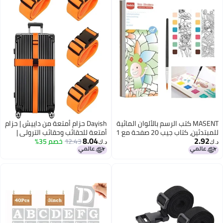
MASENT كتب الرسم بالألوان المائية
Dayish حزام أمتعة من داييش | حزام
للمبتدئين، كتاب جيب 20 صفحة مع 1
أمتعة للحقائب وحقائب الترولي |
8.04
2.92
فرشاة طلاء، كتاب رسم بالألوان
12.43
خصم 35%
حزام سفر مزود بإبزيم قابل للتعديل
د.ك‏
د.ك‏
المائية كهدية للأطفال تصميم ولون
وسريع الفتح للحقائب (4، برتقالي)
(عبوة من 1)(شخصية حسب
المخزون) (مغامرة الأحلام)