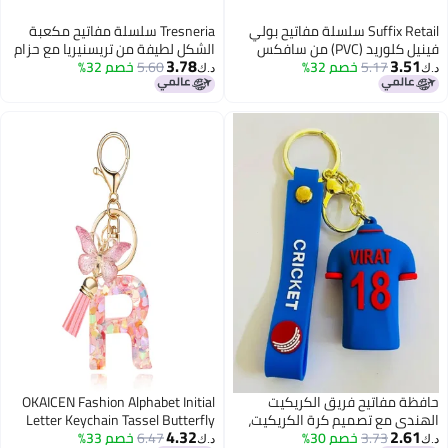
Suffix Retail سلسلة مفاتيح بولي
Tresneria سلسلة مفاتيح مكعبة
فينيل كلوريد (PVC) من سافكس
الشكل لطيفة من تريسنيريا مع حزام
3.78
3.51
5.17
خصم 32%
ريتيل للسيارة، سلسلة مفاتيح مميزة
5.60
خصم 32%
وجرس | حلقة مفاتيح معدنية
د.ك‏
د.ك‏
للرجال تستخدم كسلسلة مفاتيح
للأطفال، للبنات والأولاد، وللحقائب
للدراجة، أفضل سلسلة مفاتيح للأولاد
والهدايا (سلسلة مفاتيح مكعبة
(هندسي، رائد فضاء_Sfr_2)، أسود
وردية)
حافظة مفاتيح فريق الكريكيت
OKAICEN Fashion Alphabet Initial
الهندي مع تصميم كرة الكريكيت،
Letter Keychain Tassel Butterfly
4.32
2.61
3.73
خصم 30%
حزام سيليكون أزرق، قميص رقم 18
6.47
خصم 33%
Pendant Key Ring for Purse
د.ك‏
د.ك‏