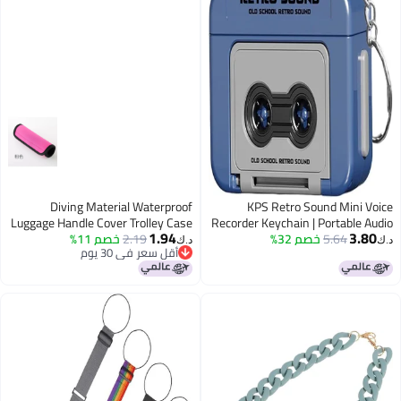
Diving Material Waterproof
KPS Retro Sound Mini Voice
Luggage Handle Cover Trolley Case
Recorder Keychain | Portable Audio
1.94
3.80
5.64
خصم 32%
Recording Design Key Holder For
2.19
خصم 11%
Handle Protective Cover Baby
د.ك‏
د.ك‏
أقل سعر في 30 يوم
Carriage Handle Hand Gloves
Bag/Car/Bike | Fun Retro Keyring
أقل سعر في 30 يوم
For Kids & Adults (Pack of
1,Multicolor)