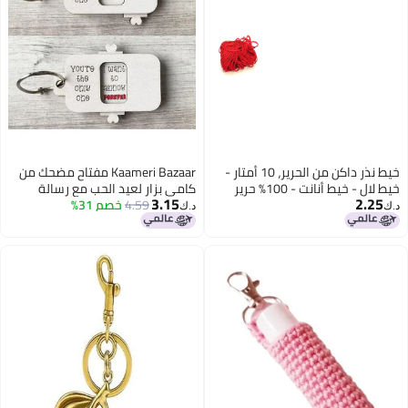
خيط نذر داكن من الحرير، 10 أمتار -
Kaameri Bazaar مفتاح مضحك من
خيط لال - خيط أنانت - 100% حرير
كامي بزار لعيد الحب مع رسالة
3.15
2.25
مولتادو ناجر سوركشا للأولاد والبنات
4.59
خصم 31%
هدية لصديقة أو صديق أو بنات أو
د.ك‏
د.ك‏
وغير محدد الجنس (حرير أحمر، عبوة
أولاد أو زوج أو زوجة حب ثنائي (عبوة
من 1)
من 1)