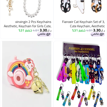
xinxingin 2 Pcs Keychains
Fianoeir Cat Keychain Set of 3,
Aesthetic, Keychain for Girls Cute,
Cute Keychain, Aesthetic
3.30
3.30
4.81
خصم 31%
Keychains for Girls, Keyrings &
4.81
خصم 31%
Bag Charm for Handbags,
د.ك‏
د.ك‏
Backpacks, Phone Cases, Stylish
Keychains
Accessory for Teenage Girls and
Young Women, Car Keys, Green