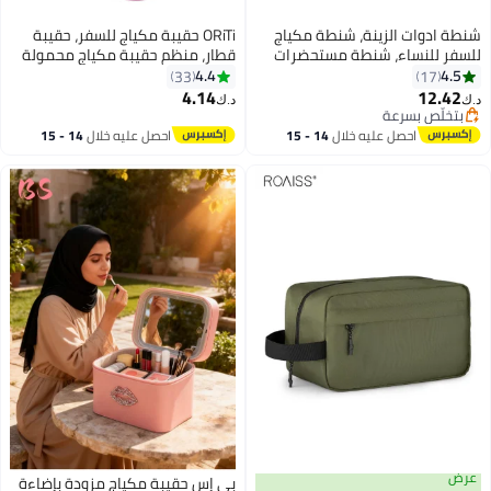
شنطة ادوات الزينة، شنطة مكياج
ORiTi حقيبة مكياج للسفر، حقيبة
للسفر للنساء، شنطة مستحضرات
قطار، منظم حقيبة مكياج محمولة
تجميل كبيرة مقاومة للماء، منظم
لتخزين الفنان مع فواصل قابلة
4.4
4.5
33
17
للسفر، حاوية بحجم كامل مع حوامل
للتعديل لمستحضرات التجميل على
4.14
12.42
د.ك‏
د.ك‏
5
شريط مطاطي لمستحضرات التجميل
الجانب S
بتخلّص بسرعة
بتخلّص بسرعة
والفرش والزجاجات، زهري, شفاف،
احصل عليه خلال
14 - 15
احصل عليه خلال
14 - 15
اوستر بينك
اغسطس
اغسطس
عرض
بي إس حقيبة مكياج مزودة بإضاءة