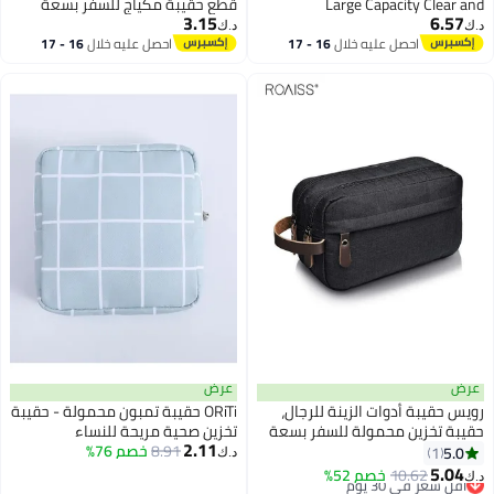
Large Capacity Clear and
قطع حقيبة مكياج للسفر بسعة
3.15
6.57
Waterproof Cosmetic Bags for
كبيرة، حقائب مستحضرات تجميل
د.ك‏
د.ك‏
Toiletries in Silver
شفافة ومقاومة للماء، حقائب
احصل عليه خلال
16 - 17
احصل عليه خلال
16 - 17
اغسطس
اغسطس
غسيل وحقائب أدوات تواليت للسفر،
متوفرة باللون الفضي
عرض
عرض
رويس حقيبة أدوات الزينة للرجال،
ORiTi حقيبة تمبون محمولة - حقيبة
حقيبة تخزين محمولة للسفر بسعة
تخزين صحية مريحة للنساء
2.11
كبيرة، حقيبة مكياج مقاومة للماء
8.91
خصم 76%
والمراهقات - هدية مثالية لفترة
5.0
1
د.ك‏
بسحاب مزدوج لرحلات العمل، منظم
الحيض الأولى
5.04
10.62
أقل سعر في 30 يوم
خصم 52%
د.ك‏
أدوات الزينة المحمول متعدد
بتخلّص بسرعة