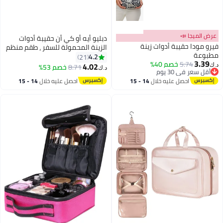
عرض الميجا 📣
دبليو أيه أو كي أن حقيبة أدوات
فيرو مودا حقيبة أدوات زينة
الزينة المحمولة للسفر ، طقم منظم
مطبوعة
السفر للرجال ، حقيبة حمام منظف
4.2
21
3.39
5.74
خصم 40%
الوجه بالحلاقة ، حقيبة منظم أدوات
4.02
8.71
خصم 53%
د.ك‏
د.ك‏
2
أقل سعر في 30 يوم
الزينة القماشية ، منظم قماش لجل
أقل سعر في 30 يوم
احصل عليه خلال
14 - 15
احصل عليه خلال
14 - 15
الاستحمام بالشامبو ، مع مقبض
اغسطس
اغسطس
(أسود)