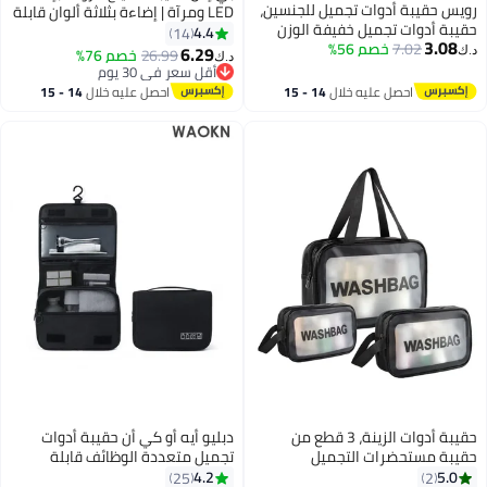
رويس حقيبة أدوات تجميل للجنسين،
LED ومرآة | إضاءة بثلاثة ألوان قابلة
حقيبة أدوات تجميل خفيفة الوزن
للتعديل | مادة PU مقاومة للماء |
4.4
14
3.08
7.02
خصم 56%
للغاية ومقاومة للماء وقابلة للفصل
وظيفة توفير الطاقة | صندوق تخزين
6.29
26.99
خصم 76%
د.ك‏
د.ك‏
بين الرطب والجاف، حقيبة تخزين
مستحضرات تجميل بسعة كبيرة |
أقل سعر في 30 يوم
محمولة للسفر، حقيبة مكياج
أقل سعر في 30 يوم
صندوق تخزين لأدوات وإكسسوارات
احصل عليه خلال
14 - 15
احصل عليه خلال
14 - 15
محمولة كبيرة السعة، حقيبة أدوات
المكياج النسائية | مناسبة للسفر
اغسطس
اغسطس
تجميل بسحاب مخفي، لون أخضر
والاستخدام المنزلي | حقيبة تخزين
محمولة
حقيبة أدوات الزينة، 3 قطع من
دبليو أيه أو كي أن حقيبة أدوات
حقيبة مستحضرات التجميل
تجميل متعددة الوظائف قابلة
المقاومة للماء المصنوعة من مادة
للتعليق، فصل بين الأغراض المبللة
4.2
5.0
25
2