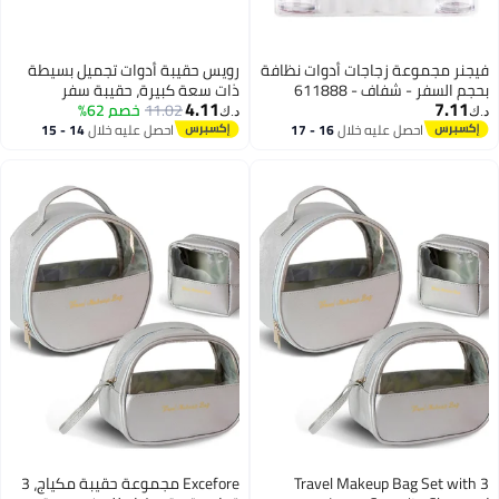
فيجنر مجموعة زجاجات أدوات نظافة
رويس حقيبة أدوات تجميل بسيطة
بحجم السفر - شفاف - 611888
ذات سعة كبيرة، حقيبة سفر
4.11
7.11
11.02
خصم 62%
محمولة، حقيبة تخزين خفيفة الوزن
د.ك‏
د.ك‏
ومقاومة للماء، مناسبة للرحلات
احصل عليه خلال
16 - 17
احصل عليه خلال
14 - 15
اغسطس
اغسطس
المدرسية والنزهات، وسادة، سحاب
ثلاثي الأبعاد، لون وردي شفاف
Travel Makeup Bag Set with 3
Excefore مجموعة حقيبة مكياج، 3