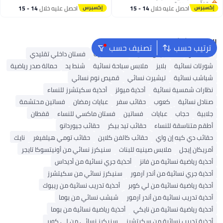
الوظائف، أسود
أقل سعر في 30 يوم
احصل عليه خلال
14 - 15
احصل عليه خلال
14 - 15
اغسطس
اغسطس
البحث الشائع
ترتيب حسب
تصنيف حسب
شنط ألدو
شنط جيس نسائية
شنط نسائية
فستان داخلي تقليدي
شورتات نسائية
بلايز
ملابس سباحة نسائية
شنط يد
حمالة صدر رياضية
شباشب نسائية
تيشيرت نسائي
قميص نوم نسائي
نظارات شمسية نسائية
أحذية ميولز
أحذية سكيتشرز للنساء
صنادل نسائية
كعوب
حقائب سفر
عبايات رمضان
فساتين محتشمة
جلابية
حجاب
عبايات
فساتين
فستان ماكسي للنساء
قفطان
أطقم متناسقة للنساء
حقائب تيد بيكر
حقائب جيوردانو
حقائب دي كيه إن واي
حقائب كالفن كلاين
حقائب تومي هيلفيغر
نايك
أمريكان إيجل
ملابس صينيه للبنات
سنيكرز نسائي من أونيتسوكا تايجر
أحذية رياضية نسائية من فانز
أحذية جري نسائية من أديداس
أحذية جري نسائية من أندر آرمور
سنيكرز نسائي من سكيتشرز
أحذية رياضية نسائية من لي كوبر
أحذية تدريب نسائية من ريبوك
أحذية تدريب نسائية من أندر آرمور
شبشب نسائي من بوما
أحذية رياضية نسائية من نايكي
أحذية رياضية نسائية من بوما
أحذية تدريب نسائية من سكيتشرز
سنيكرز نسائي من لي كوبر