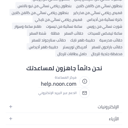
بنطلون نسائي من كالفن كلاين
بنطلون رياضي نسائي من نيو بالانس
قميص رياضي نسائي من مذركير
بنطلون رياضي نسائي من كالفن كلاين
كنزة نسائية من أديداس
قميص رياضي نسائي من نايكي
شورت نسائي من رويس
ساعة نسائية من تيسوت
طقم ساعة وسوار
ساعة تيمكس للسيدات
حقائب السفر
مظلة
شنط السفر
حقائب مدرسية
حقيبة ظهر نايك
حقائب ستارجولد للسفر
حقائب باراجون للسفر
أمريكان توريستر
حقيبة ظهر أديداس
محفظة جلدية للرجال
حامل بطاقات للرجال
نحن دائماً جاهزون لمساعدتك
مركز المساعدة
help.noon.com
الدعم عبر البريد الإلكتروني
الإلكترونيات
الجوالات
الأزياء
التابلت