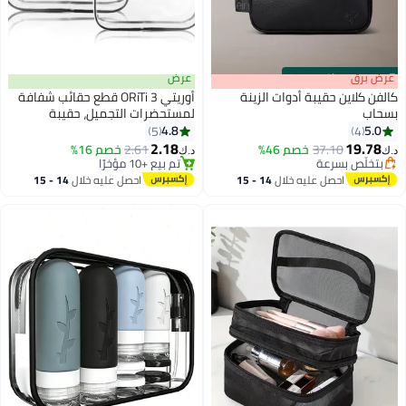
s
00
:
m
عرض برق
00
·
باقي 100%
عرض
كالفن كلاين حقيبة أدوات الزينة
أوريتي ORiTi 3 قطع حقائب شفافة
بسحاب
لمستحضرات التجميل، حقيبة
مستحضرات تجميل بلاستيكية
4.8
5.0
5
4
شفافة بسحاب من البولي فينيل
2.18
19.78
37.10
خصم 46%
2.61
خصم 16%
د.ك‏
د.ك‏
كلوريد للرحلات والسفر والحمام
بتخلّص بسرعة
تم بيع +10 مؤخرًا
بتخلّص بسرعة
تم بيع +10 مؤخرًا
والتنظيم (أسود)
احصل عليه خلال
14 - 15
احصل عليه خلال
14 - 15
اغسطس
اغسطس