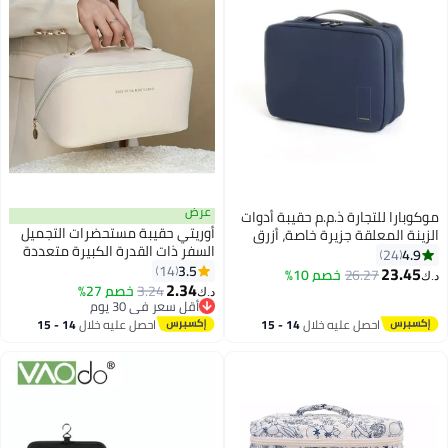
عرض
موكوبارا للتجارة ذ.م.م حقيبة أدوات
أوريتي حقيبة مستحضرات التجميل
الزينة المعلقة جزيرة خاصة، أزرق
السفر ذات القدرة الكبيرة متعددة
4.9
24
الوظائف مقاومة للماء حقيبة منظم
3.5
14
23.45
26.27
خصم 10%
د.ك‏
مكياج محمولة مع مقبض مثالي
2.34
3.24
خصم 27%
د.ك‏
للسفر-أبيض
أقل سعر في 30 يوم
أقل سعر في 30 يوم
احصل عليه خلال
14 - 15
احصل عليه خلال
14 - 15
اغسطس
اغسطس