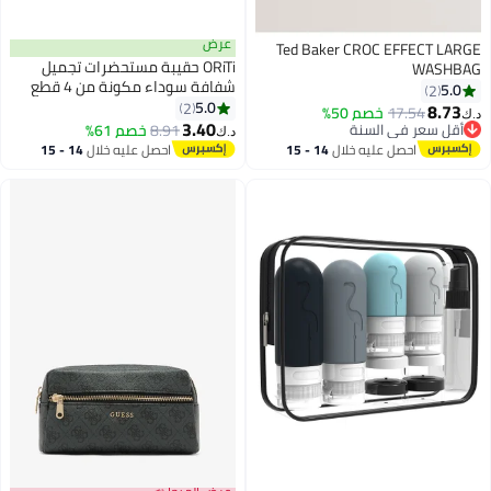
عرض
Ted Baker CROC EFFECT LARGE
ORiTi حقيبة مستحضرات تجميل
WASHBAG
شفافة سوداء مكونة من 4 قطع
5.0
2
5.0
2
8.73
17.54
خصم 50%
د.ك‏
3.40
أقل سعر في السنة
8.91
خصم 61%
د.ك‏
أقل سعر في السنة
احصل عليه خلال
14 - 15
احصل عليه خلال
14 - 15
اغسطس
اغسطس