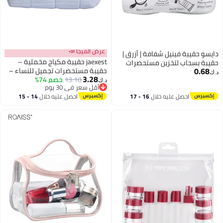
عرض الميجا 📣
دايسو حقيبة فينيل شفافة | أزرق |
jaexest حقيبة مكياج مخملية –
حقيبة بسحاب لتخزين مستحضرات
0.68
حقيبة مستحضرات تجميل للنساء –
التجميل ومستلزمات السفر
د.ك‏
3.28
13.10
خصم 74%
حقيبة أدوات استحمام سفر كبيرة
د.ك‏
أقل سعر في 30 يوم
بسحاب بلون صلب – حقيبة مكياج
أقل سعر في 30 يوم
احصل عليه خلال
16 - 17
احصل عليه خلال
14 - 15
سفر – حقيبة غسيل – أزرق
اغسطس
اغسطس