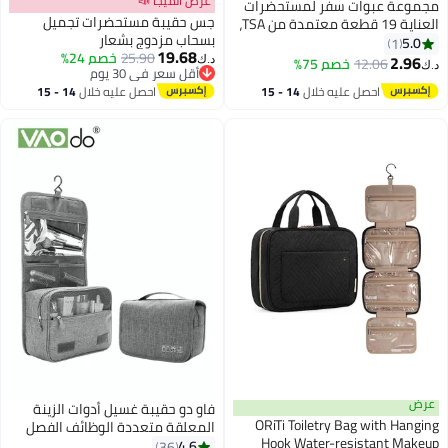
عرض الميجا 📣
مجموعة عبوات سفر لمستحضرات
جس حقيبة مستحضرات تجميل
العناية 19 قطعة معتمدة من TSA،
بسحاب مزدوج بشعار
عبوات سيليكون مانعة للتسرب
5.0
1
19.68
25.90
خصم 24%
للسفر تحتوي على 2×90 مل و2×60
2.96
12.06
خصم 75%
د.ك‏
د.ك‏
أقل سعر في 30 يوم
مل و2×30 مل بخاخ و4×10 جم
أقل سعر في 30 يوم
احصل عليه خلال
14 - 15
احصل عليه خلال
14 - 15
عبوات كريم، مناسبة للشامبو
اغسطس
اغسطس
والبلسم واللوشن
عرض
فاو دو حقيبة غسيل أدوات الزينة
ORiTi Toiletry Bag with Hanging
المعلقة متعددة الوظائف الفصل
Hook Water-resistant Makeup
الرطب والجاف المحمولة ذات السعة
4.6
36