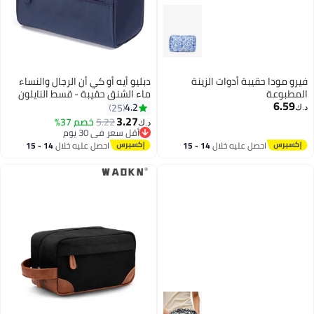
فيرو مودا حقيبة أدوات الزينة
دبليو أيه أو كي أن الرجال والنساء
المطبوعة
ماء الشنق حقيبة - قسط النايلون
6.59
حقيبة السفر مع مقصورات واسعة
4.2
25
د.ك‏
من مستحضرات التجميل ، الضروريات
3.27
5.22
خصم 37%
د.ك‏
2
، وغسل الملابس والاكسسوارات
أقل سعر في 30 يوم
أقل سعر في 30 يوم
احصل عليه خلال
14 - 15
احصل عليه خلال
14 - 15
اغسطس
اغسطس