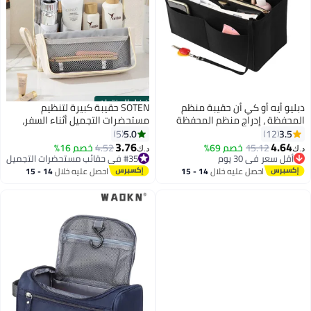
أفضل المنتجات
دبليو أيه أو كي أن حقيبة منظم
SOTEN حقيبة كبيرة لتنظيم
المحفظة ، إدراج منظم المحفظة
مستحضرات التجميل أثناء السفر،
لحقائب اليد ، منظم حقيبة محفظة
منظم مستحضرات تجميل قائم
5.0
3.5
5
12
الحظ الذهبية إدراج حقائب اليد
بمقبض، حقيبة تجميل مقاومة
3.76
4.64
15.12
خصم 69%
4.52
خصم 16%
د.ك‏
د.ك‏
3
2
لخزانة النساء بسحاب ، حقائب يد
للماء من البولي يوريثان للنساء،
أقل سعر في 30 يوم
#35 في حقائب مستحضرات التجميل
أقل سعر في 30 يوم
متعددة الوظائف ذات سعة كبيرة
#35 في حقائب مستحضرات التجميل
محطة تجميل محمولة وحقيبة
احصل عليه خلال
14 - 15
احصل عليه خلال
14 - 15
(أسود)
أدوات الزينة، متوفرة باللون البيج
اغسطس
اغسطس
الكريمي والأزرق السماوي
والأرجواني الفاتح