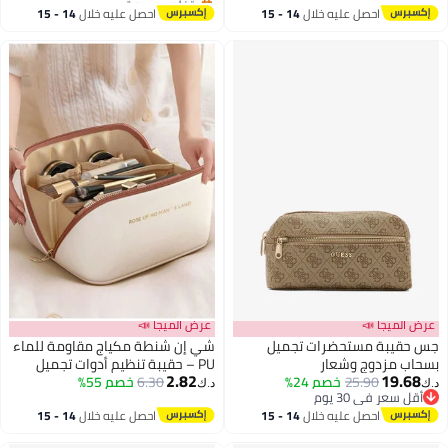
أقل سعر في 30 يوم
أقل سعر في 30 يوم
للسفر للنساء في السفر والحمام
احصل عليه خلال
14 - 15
احصل عليه خلال
14 - 15
(وردي)
اغسطس
اغسطس
عرض الميجا 📣
عرض الميجا 📣
جس حقيبة مستحضرات تجميل
شي إن شنطة مكياج مقاومة للماء
بسحاب مزدوج وشعار
PU – حقيبة تنظيم أدوات تجميل
2.82
19.68
25.90
خصم 24%
6.30
خصم 55%
بسعة كبيرة – مناسبة للسفر
د.ك‏
د.ك‏
أقل سعر في 30 يوم
والساعة
أقل سعر في 30 يوم
احصل عليه خلال
14 - 15
احصل عليه خلال
14 - 15
اغسطس
اغسطس