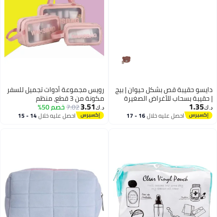
دايسو حقيبة قص بشكل حيوان | بيج
رويس مجموعة أدوات تجميل للسفر
| حقيبة بسحاب للأغراض الصغيرة
مكونة من 3 قطع، منظم
3.51
1.35
والإكسسوارات
7.02
خصم 50%
مستحضرات تجميل محمول قابل
د.ك‏
د.ك‏
للفصل بين الرطب والجاف مع سحاب،
احصل عليه خلال
16 - 17
احصل عليه خلال
14 - 15
اغسطس
اغسطس
حقيبة تخزين محمولة قابلة للطي
مصنوعة من مادة البولي يوريثان
المقاومة للماء بسعة كبيرة مع خيار
التعليق، ضرورية لرحلات العمل
والسفر، لون وردي