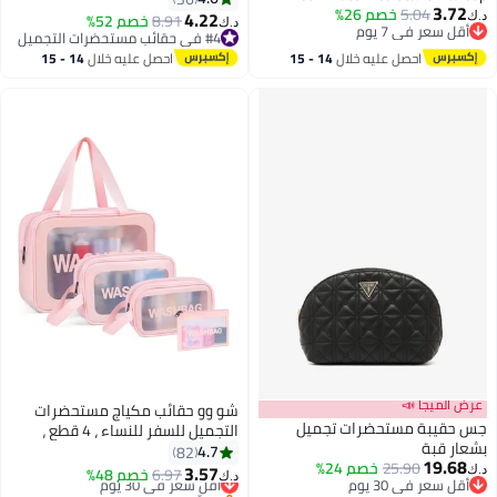
3.72
5.04
خصم 26%
Cosmetic Bag Travel Organizer for
الكبيرة حقيبة السفر حقيبة غسيل
4.22
8.91
خصم 52%
د.ك‏
د.ك‏
2
أقل سعر في 7 يوم
Accessories
مقاومة للماء مع خطاف
#4 في حقائب مستحضرات التجميل
أقل سعر في 7 يوم
#4 في حقائب مستحضرات التجميل
احصل عليه خلال
14 - 15
احصل عليه خلال
14 - 15
اغسطس
اغسطس
عرض الميجا 📣
شو وو حقائب مكياج مستحضرات
جس حقيبة مستحضرات تجميل
التجميل للسفر للنساء ، 4 قطع ،
بشعار قبة
حقائب مكياج شفافة للسفر بأحجام
4.7
82
19.68
25.90
خصم 24%
مختلفة مع مقبض ، سعة كبيرة ،
3.57
6.97
أقل سعر في 30 يوم
خصم 48%
د.ك‏
د.ك‏
أقل سعر في 30 يوم
حقائب مستحضرات تجميل شفافة
بتخلّص بسرعة