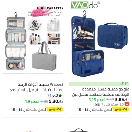
مكياج ذات تصميم أولي
عرض
Arabest حقيبة أدوات الزينة
فاو دو حقيبة غسيل متعددة
ومستحضرات التجميل للسفر مع
الوظائف معلقة بخطاف، تفصل بين
خطاف تعليق للجنسين مقاومة
5.0
1
3.85
5.17
خصم 25%
الأغراض الرطبة والجافة، حقيبة سفر
للماء لتنظيم المكياج ولوازم الحلاقة
5.30
5.85
خصم 9%
د.ك‏
د.ك‏
أقل سعر في 7 يوم
محمولة، منظمة مستحضرات
أقل سعر في 7 يوم
احصل عليه خلال
14 - 15
احصل عليه خلال
14 - 15
تجميل مقاومة للماء، حقيبة تخزين
اغسطس
اغسطس
كبيرة السعة للحمام، مناسبة
لمجموعة فرش، شامبو كامل الحجم،
ومستلزمات النظافة الشخصية، لون
أزرق داكن