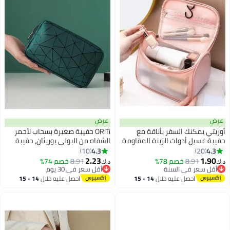
عرض
عرض
أوريتي يمكنك السفر بأناقة مع
ORiTi حقيبة صغيرة بسحاب لأحمر
حقيبة غسيل أدوات الزينة المقاومة
الشفاه من البولي يوريثان، حقيبة
للماء
سفر للعملات المعدنية، حقيبة
4.3
4.3
10
20
تخزين للمناديل الصحية، حقيبة أدوات
2.23
1.90
8.91
خصم 78%
8.91
خصم 74%
د.ك‏
د.ك‏
الزينة للسفر، محفظة للعملات
أقل سعر في السنة
أقل سعر في 30 يوم
أقل سعر في السنة
أقل سعر في 30 يوم
المعدنية، منظم مستحضرات
احصل عليه خلال
14 - 15
احصل عليه خلال
14 - 15
التجميل
اغسطس
اغسطس