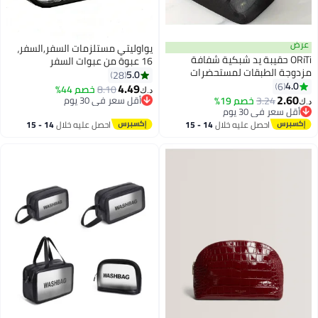
عرض
يواوليتي مستلزمات السفر,السفر،
ORiTi حقيبة يد شبكية شفافة
16 عبوة من عبوات السفر
مزدوجة الطبقات لمستحضرات
المصنوعة من السيليكون، عبوات
5.0
28
التجميل خفيفة الوزن وحقيبة سفر
4.0
6
سفر من السيليكون، عبوات سائلة
4.49
8.10
خصم 44%
د.ك‏
2
متعددة الوظائف لتنظيم المكياج
2.60
قابلة لإعادة التعبئة مانعة للتسرب
3.24
خصم 19%
أقل سعر في 30 يوم
د.ك‏
أقل سعر في 30 يوم
(داكنة)
أقل سعر في 30 يوم
أقل سعر في 30 يوم
احصل عليه خلال
14 - 15
احصل عليه خلال
14 - 15
اغسطس
اغسطس