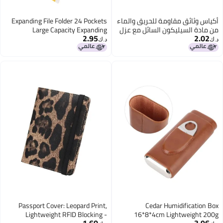
أكياس وثائق مقاومة للحريق والماء
Expanding File Folder 24 Pockets
من مادة السيليكون السائل مع عزل
Large Capacity Expanding
2.95
2.02
حراري - كيس آمن ضد الحريق والماء
Document Organizer with Colorful
د.ك‏
د.ك‏
بمقابض مقفل لـ تخزين النقود
Tabs for Office School
والجوازات والبطاقات والتذاكر
Passport Cover: Leopard Print,
Cedar Humidification Box
Lightweight RFID Blocking -
16*8*4cm Lightweight 200g