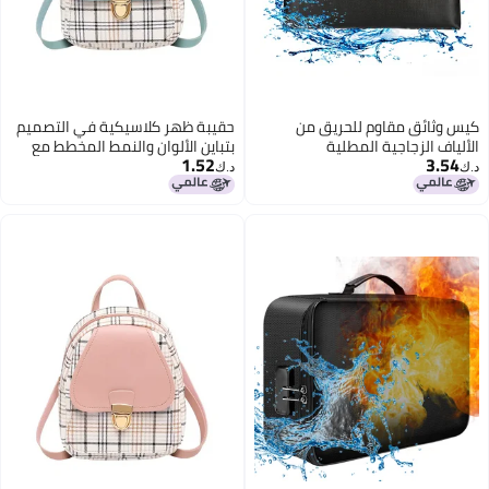
كيس وثائق مقاوم للحريق من
حقيبة ظهر كلاسيكية في التصميم
الألياف الزجاجية المطلية
بتباين الألوان والنمط المخطط مع
1.52
3.54
بالسيليكون، كيس نقود مقاوم
قفل معدني ذهبي، حقيبة ظهر
د.ك‏
د.ك‏
للحريق والماء مع إغلاق سحابي،
يومية للنساء للخروج والعمل
كيس تخزين آمن لأوراق ملفات A4
والنقود والبطاقات والكسوات
والجوازات والأشياء القيمة