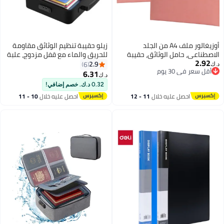
أوزيغالور ملف A4 من الجلد
زيلو حقيبة تنظيم الوثائق مقاومة
الاصطناعي، حامل الوثائق، حقيبة
للحريق والماء مع قفل مزدوج، علبة
2.92
المحفظة المطاطة الواقية من
تخزين ملفات سعة كبيرة من 3
2.9
6
د.ك‏
أقل سعر في 30 يوم
الرطوبة مع النقرة، حقيبة ملف
طبقات لخزانة الكمبيوتر المحمول،
6.31
د.ك‏
أقل سعر في 30 يوم
مسطحة لتنظيم الوثائق
جواز السفر، الشهادات والوثائق
0.32 د.ك. خصم إضافي!
احصل عليه خلال
11 - 12
احصل عليه خلال
10 - 11
اغسطس
اغسطس