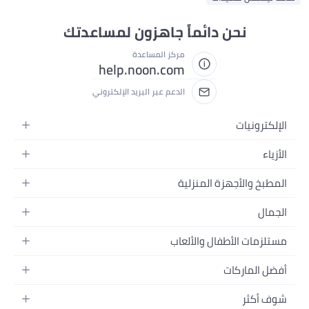
نحن دائماً جاهزون لمساعدتك
مركز المساعدة
help.noon.com
الدعم عبر البريد الإلكتروني
الإلكترونيات
الجوالات
الأزياء
التابلت
أزياء نسائية
المطبخ والأجهزة المنزلية
اللابتوبات
أزياء رجالية
الحمام
الأجهزة المنزلية
الجمال
أزياء البنات
ديكور البيت
الكاميرات
العطور
أزياء الأولاد
مستلزمات الأطفال والألعاب
المطبخ والسفرة
التلفزيونات
المكياج
الساعات
الحفاضات
أدوات وتحسين المنزل
السماعات
أفضل الماركات
العناية بالشعر
المجوهرات
وسائل تنقل الأطفال
المفارش
ألعاب القيمنق
سامسونج
العناية بالبشرة
شوف أكثر
حقائب نسائية
الرضاعة والتغذية
الأثاث