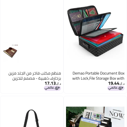
Demao Portable Document Box
منظم مكتب فاخر من الجلد مزين
with Lock,File Storage Box with
بزخارف ذهبية - مصمم لتخزين
17.13
19.44
Waterproof Zipper,Thick Oxford
الأوراق والمستندات بحجم A4
د.ك‏
د.ك‏
Document Organizer with Multi
بطريقة عملية
Compartment, File Organizer for
Office/Travel/School