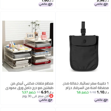
1.60
3.96
Durable Polyurethane Travel
Hand-polished Full-grain Leather -
د.ك‏
د.ك‏
Accessory for Frequent Travelers
Natural Thermal Insulation
Portable Travel Case for Moisture
Retention Storage
1 حقيبة سفر نسائية، حمالة صدر،
منظم ملفات مكتبي أبيض من
محفظة آمنة من السرقة، حزام
طبقتين مع درج حامل ورق عمودي
6.91
1.10
1.18
خصم 6%
نقود، حقيبة سرية جواز السفر
11
خصم 37%
د.ك‏
د.ك‏
أقل سعر في 30 يوم
والمال والقيمة
أقل سعر في 30 يوم