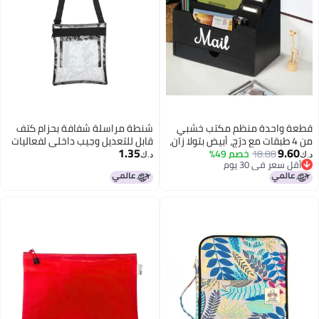
قطعة واحدة منظم مكتب خشبي
شنطة مراسلة شفافة بحزام كتف
من 4 طبقات مع درّج، أبيض بتولا زان،
قابل للتعديل وجيب داخلي لفعاليات
1.35
9.60
18.88
خصم 49%
فرز بريد الملفات يحمل 8 رسائل،
الرياضية - أسود
د.ك‏
د.ك‏
أقل سعر في 30 يوم
نظام تخزين مكتب بسيط وقوي،
أقل سعر في 30 يوم
خشب متين لا يتطلب تجميع.