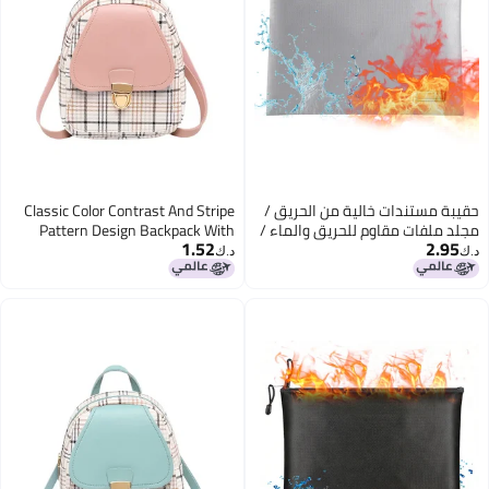
حقيبة مستندات خالية من الحريق /
Classic Color Contrast And Stripe
مجلد ملفات مقاوم للحريق والماء /
Pattern Design Backpack With
1.52
2.95
حقيبة نقود / كيس تخزين آمن /
Golden Metal Lock, Women's Daily
د.ك‏
د.ك‏
حامل منظم مغلق بفرشاة مخصصة
Backpack For Hanging Out And
لملفات A4 والنقود النقدية
Work
والكسارات والجوازات والقيم الثمينة