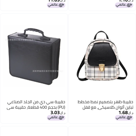
د.ك‏
د.ك‏
والقيم الثمينة
آمنة للنقود والمستندات القانونية
فضية
حقيبة ظهر بتصميم نمط مخطط
حقيبة سي دي من الجلد الصناعي
تباين ألوان كلاسيكي، مع قفل
(PU) بحجم 400 قطعة، حقيبة سي
3.03
1.68
معدني ذهبي، حقيبة ظهر يومية
دي محمولة عالية السعة، تدعم
د.ك‏
د.ك‏
للنساء للخروج والعمل
الطباعة على الشعار (LOGO)
للتصدير الحدودي، اللون الأسود، 400
قطعة