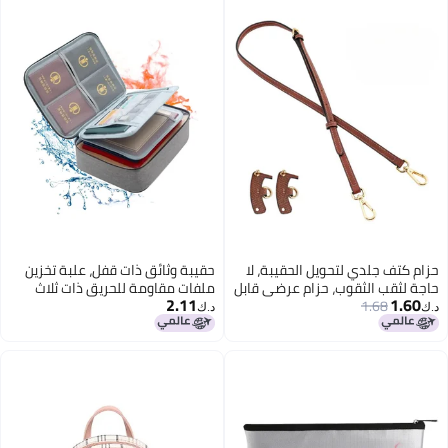
حزام كتف جلدي لتحويل الحقيبة، لا
حقيبة وثائق ذات قفل، علبة تخزين
حاجة لثقب الثقوب، حزام عرضي قابل
ملفات مقاومة للحريق ذات ثلاث
2.11
1.60
للتعديل
1.68
طبقات ومستدرج مقاوم للماء،
د.ك‏
د.ك‏
حقيبة آمنة للوثائق محمولة
منظمة للمسافات والمنزل للأجهزة
المحمولة والملفات والشهادات،
هدايا له، لون أسود