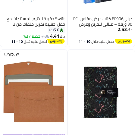
ديليEF906 كتاب عرض مقاس FC-
Swift حقيبة تنظيم المستندات مع
30 ورقة – مثالي لتخزين وعرض
قفل، حقيبة تخزين ملفات من 3
2.53
وتنظيم الوثائق
طبقات مع سحاب مقاوم للماء، آمنة
5.0
4
د.ك‏
محمولة للسفر والكمبيوتر
4.41
7.08
خصم 37%
د.ك‏
المحمول والملفات والشهادات
احصل عليه خلال
10 - 11
احصل عليه خلال
10 - 11
والهدايا - رمادي
اغسطس
اغسطس