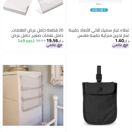
غطاء غبار سميك ثلاثي الأبعاد حقيبة
20 قطعة حامل عرض العلامات،
غبار تخزين منزلية حقيبة ملابس
حامل علامات صغير، حامل عرض
19.56
1.60
شفافة مقاومة للماء معلق غطاء
39.11
خصم 49%
علامات أكريليك شفاف مع ملصقات
د.ك‏
د.ك‏
مطبوع
فارغة، شكل L مائل أفقي، متين
وقوي، للاستخدام في المنزل، الفصل
الدراسي، المكتب، الفندق، 80x 50
مم