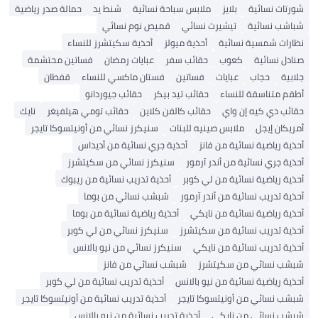
شورتات نسائية
بلايز
ملابس سباحة نسائية
شنط يد
حمالة صدر رياضية
شباشب نسائية
تيشيرت نسائي
قميص نوم نسائي
نظارات شمسية نسائية
أحذية ميولز
أحذية سكيتشرز للنساء
صنادل نسائية
كعوب
حقائب سفر
عبايات رمضان
فساتين محتشمة
جلابية
حجاب
عبايات
فساتين
فستان ماكسي للنساء
قفطان
أطقم متناسقة للنساء
حقائب تيد بيكر
حقائب جيوردانو
حقائب دي كيه إن واي
حقائب كالفن كلاين
حقائب تومي هيلفيغر
نايك
أمريكان إيجل
ملابس صينيه للبنات
سنيكرز نسائي من أونيتسوكا تايجر
أحذية رياضية نسائية من فانز
أحذية جري نسائية من أديداس
أحذية جري نسائية من أندر آرمور
سنيكرز نسائي من سكيتشرز
أحذية رياضية نسائية من لي كوبر
أحذية تدريب نسائية من ريبوك
أحذية تدريب نسائية من أندر آرمور
شبشب نسائي من بوما
أحذية رياضية نسائية من نايكي
أحذية رياضية نسائية من بوما
أحذية تدريب نسائية من سكيتشرز
سنيكرز نسائي من لي كوبر
أحذية تدريب نسائية من نايكي
سنيكرز نسائي من نيو بالانس
شبشب نسائي من سكيتشرز
شبشب نسائي من فانز
أحذية رياضية نسائية من نيو بالانس
أحذية تدريب نسائية من لي كوبر
شبشب نسائي من أونيتسوكا تايجر
أحذية تدريب نسائية من أونيتسوكا تايجر
شبشب نسائي من نايكي
أحذية تدريب نسائية من نيو بالانس