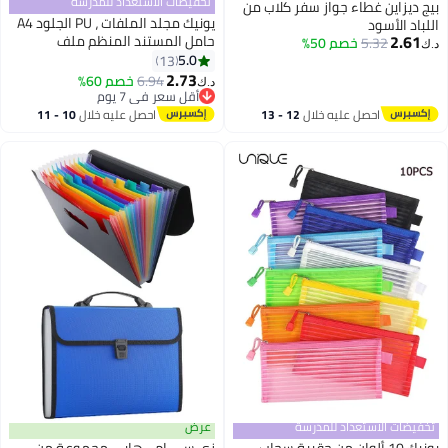
تخفيضات الاستعداد للمدرسة
بيج ديزاين غطاء جواز سفر كلاب من
يونيك مجلد الملفات ، PU الجلود A4
اللباد الأسود
2.61
حامل المستند المنظم ملف
5.32
خصم 50%
د.ك‏
المغلف محفظة القضية قرص
5.0
13
الأكمام مع إغلاق مغناطيسي
2.73
6.94
خصم 60%
د.ك‏
مفاجئ للمنزل مكتب المدرسة
أقل سعر في 7 يوم
أقل سعر في 7 يوم
القرطاسية (بني)
احصل عليه خلال
12 - 13
احصل عليه خلال
10 - 11
اغسطس
اغسطس
تخفيضات الاستعداد للمدرسة
عرض
يونيك 10 ألوان من حقيبة سحاب
زي سي إم - هابي مجموعة من