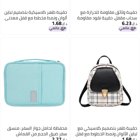
حقيبة وثائق مقاومة للحرارة مع
حقيبة ظهر كلاسيكية بتصميم تباين
سحاب مقفل، حقيبة نقود مقاومة
ألوان ونمط مخطط مع قفل معدني
1.68
6.23
للحرارة والماء، حقيبة تخزين ومنظم،
ذهبي، حقيبة ظهر يومية للنساء
د.ك‏
د.ك‏
حقيبة آمنة منزلية ومكتبية
للتجول والعمل
ومسافرة لوثائق، ملفات، نقود،
بطاقات، جواز سفر وأشياء قيمة
حقيبة ظهر بتصميم كلاسيكي مع
محفظة لحامل جواز السفر: منسق
تباين الألوان ونمط الخطوط مع قفل
سفر ضيق الحجم من القماش
2.27
1.68
معدني ذهبي، حقيبة ظهر يومية
الأكسود المائي ومتين مع أرفوعة
د.ك‏
د.ك‏