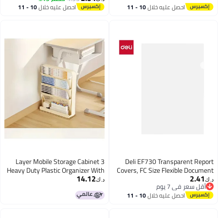
أقل سعر في 7 يوم
حلاً عمليًا لتنظيم وحفظ المستندات.
المكتبية والمدرسية والسفر، لحفظ
احصل عليه خلال
10 - 11
احصل عليه خلال
10 - 11
مستندات A4 والكتب والقرطاسية –
اغسطس
اغسطس
ألوان وردي، أخضر، أزرق
3 Layer Mobile Storage Cabinet
Deli EF730 Transparent Report
Heavy Duty Plastic Organizer With
Covers, FC Size Flexible Document
14.12
2.41
Casters Bubble Blue
Covers, Durable Clear Filing &
د.ك‏
د.ك‏
أقل سعر في 7 يوم
Presentation Sheets, Pack of 10
أقل سعر في 7 يوم
احصل عليه خلال
10 - 11
Pieces.
اغسطس