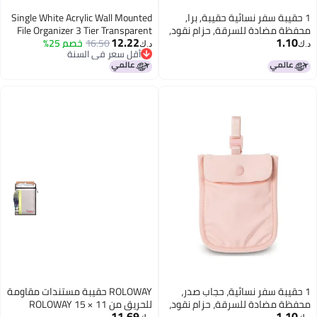
1 حقيبة سفر نسائية حقيبة, برا,
Single White Acrylic Wall Mounted
محفظة مضادة للسرقة, حزام نقود,
File Organizer 3 Tier Transparent
12.22
1.10
حقيبة سرية للجواز السفر والمال
16.50
خصم 25%
Document Holder Space Saving
د.ك‏
د.ك‏
أقل سعر في السنة
والقيمات الثمينة
Storage
أقل سعر في السنة
1 حقيبة سفر نسائية، حجاب صدر،
ROLOWAY حقيبة مستندات مقاومة
محفظة مضادة للسرقة، حزام نقود،
للحريق من ROLOWAY 15 × 11
11.69
1.10
حقيبة سرية للجواز السفر، النقود
بوصة مع 2 جيب حقيبة مظروف