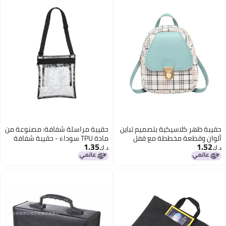
حقيبة ظهر كلاسيكية بتصميم تباين
حقيبة مراسلة شفافة: مصنوعة من
ألوان وقطعة مخططة مع قفل
مادة TPU سوداء - حقيبة شفافة
1.35
1.52
معدني ذهبي، حقيبة ظهر يومية
مع حزام كتف قابل للتعديل للفحص
د.ك‏
د.ك‏
للنساء للخروج والعمل
الأمني والسفر والحفلات الموسيقية
والاستخدام اليومي