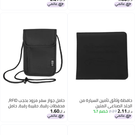
للنساء للخروج والعمل
متعددة - منسق وثائق خفيف الوزن
ذي إمكانية الوصول السهل والتخزين
الآمن للرحلات السفرية والأعمال
والرحلات العائلية
حافظة وثائق تأمين السيارة من
حامل جواز سفر مزود بحجب RFID،
الجلد الصناعي المتين
محفظات رقبة، حقيبة رقبة، حامل
1.60
2.11
2.27
خصم 7%
جواز سفر عائلي، علبة منظم آمنة،
د.ك‏
د.ك‏
خفيفة الوزن للسفر للنساء والرجال /
أسود