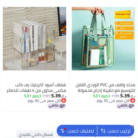
مجلد واقف من PVC الوردي القابل
شفاف أسود أكريليك رف كتب
للتوسيع مع حقيبة إدراج محمولة
مكتبي مكون من 4 طبقات للدفاتر
5.39
5.39
7.86
لتنظيم المستندات
خصم 31%
7.83
والملفات والمجلات
خصم 31%
د.ك‏
د.ك‏
أقل سعر في 30 يوم
أقل سعر في 30 يوم
أقل سعر في 30 يوم
أقل سعر في 30 يوم
البحث الشائع
ترتيب حسب
تصنيف حسب
شنط ألدو
شنط جيس نسائية
شنط نسائية
فستان داخلي تقليدي