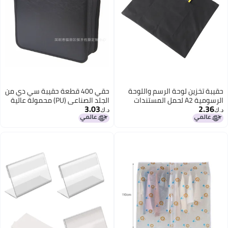
حقيبة تخزين لوحة الرسم واللوحة
حقي 400 قطعة حقيبة سي دي من
الرسومية A2 لحمل المستندات
الجلد الصناعي (PU) محمولة عالية
3.03
2.36
السعة، تدعم الطباعة عبر الحدود،
د.ك‏
د.ك‏
اللون الأسود 400 قطعة