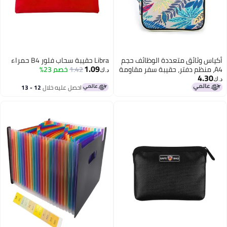
أكياس وثائق متعددة الوظائف حجم
Libra حقيبة سحاب فلور B4 حمراء
1.09
A4، منظم دفتر، حقيبة سفر مقاومة
1.42
خصم 23%
د.ك‏
4.30
للماء، حقيبة مغلقة بسلاسل
د.ك‏
للحواسيب المحمولة والدفاتر
احصل عليه خلال
12 - 13
اغسطس
والأقلام والبطاقات التعريفية، هدية
للطلاب والسافرين والرجال الأعمال