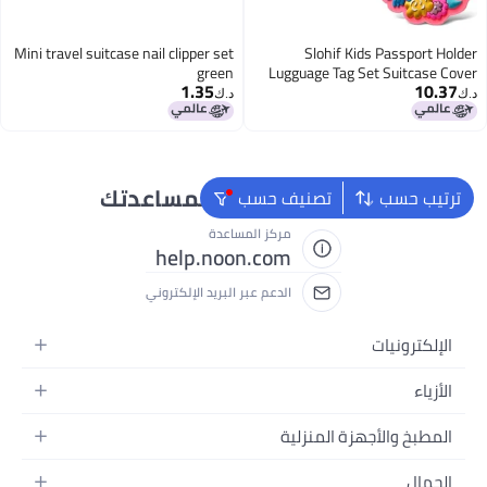
Mini travel suitcase nail clipper set
Slohif Kids Passport Holder
green
Lugguage Tag Set Suitcase Cover
1.35
10.37
Wallet Case for Travel Girls Women
د.ك‏
د.ك‏
- Cute Leather Passport Book
Personalized Organizer Card
Protector Sleeve Essentials Slim
Carrier Rainbow
نحن دائماً جاهزون لمساعدتك
ترتيب حسب
تصنيف حسب
مركز المساعدة
help.noon.com
الدعم عبر البريد الإلكتروني
الإلكترونيات
الجوالات
الأزياء
التابلت
أزياء نسائية
المطبخ والأجهزة المنزلية
اللابتوبات
أزياء رجالية
الحمام
الأجهزة المنزلية
الجمال