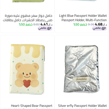
Light Blue Passport Holder Wallet
حامل جواز سفر مطبوع عليه صورة
Passport Holder, Multi-Function
صبي يصطاد الحشرات، حامل بطاقات
4.41
4.68
9.36
خصم 50%
Girls And Boys Card Holder Pu
8.82
خصم 50%
متعدد الوظائف، حافظة جواز السفر،
د.ك‏
د.ك‏
Leather Travel Document Holder,
حافظة تخزين بطاقات الهوية للأولاد
Travel Accessories
والبنات، حامل بطاقات من الجلد
الصناعي، حامل هوية للسفر،
إكسسوارات السفر
Heart-Shaped Bear Passport
Silver erfly Passport Holder Wallet