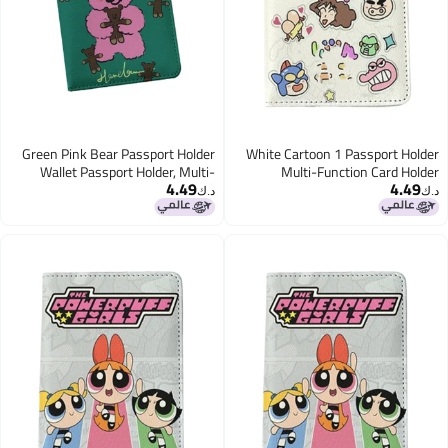
Green Pink Bear Passport Holder
White Cartoon 1 Passport Holder
Wallet Passport Holder, Multi-
Multi-Function Card Holder
4.49
4.49
Function Girls And Boys Card
Passport Protection Cover, Id Card
د.ك‏
د.ك‏
Holder Pu Leather Travel
Storage Cover Boy And Girl Card
Document Holder, Travel
Holder Pu Leather Travel Id Card
Accessories
Holder, Travel Accessories