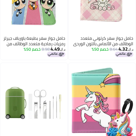
حامل جواز سفر كرتوني متعدد
حامل جواز سفر بطبعة باورباف جيرلز
الوظائف من الألماس باللون الوردي
رمزيات رمادية متعدد الوظائف من
4.49
4.32
8.64
خصم 50%
الفاتح، حامل بطاقات حماية جواز
8.98
خصم 50%
جلد البولي يوريثان لحفظ الهوية
د.ك‏
د.ك‏
السفر، حامل بطاقات هوية للأولاد
وبطاقات السفر للأولاد والبنات
والبنات من الجلد الصناعي، حامل
بطاقات هوية للسفر، إكسسوارات
السفر