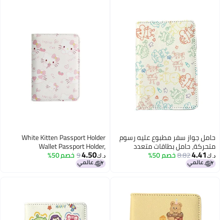
السفر
حامل جواز سفر مطبوع عليه رسوم
White Kitten Passport Holder
متحركة، حامل بطاقات متعدد
Wallet Passport Holder,
4.50
4.41
8.82
خصم 50%
الوظائف، حقيبة حماية جواز السفر،
9
خصم 50%
Multifunctional Girls Card Holder
د.ك‏
د.ك‏
حقيبة تخزين بطاقات الهوية، حامل
Pu Leather Travel Document
بطاقات للأولاد والبنات، حامل بطاقات
Holder, Travel Accessories
هوية للسفر من الجلد الصناعي،
إكسسوارات السفر