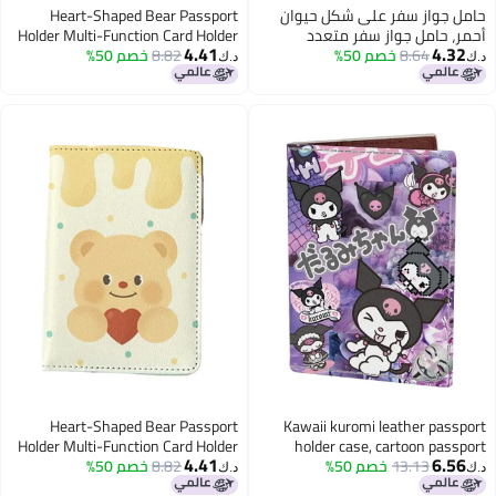
حامل جواز سفر على شكل حيوان
Heart-Shaped Bear Passport
أحمر، حامل جواز سفر متعدد
Holder Multi-Function Card Holder
4.41
4.32
8.64
خصم 50%
الوظائف للفتيات والأولاد، حامل
8.82
خصم 50%
Passport Protection Cover, Id Card
د.ك‏
د.ك‏
بطاقات من الجلد الصناعي، حامل
Holder Boys And Girls Pu Leather
وثائق سفر، إكسسوارات سفر
Travel Id Card Holder, Travel
Accessories
Heart-Shaped Bear Passport
Kawaii kuromi leather passport
Holder Multi-Function Card Holder
holder case, cartoon passport
4.41
6.56
13.13
خصم 50%
wallet credit card holder for lady
8.82
خصم 50%
Passport Protection Cover, Id Card
د.ك‏
د.ك‏
Holder Boys And Girls Pu Leather
girl