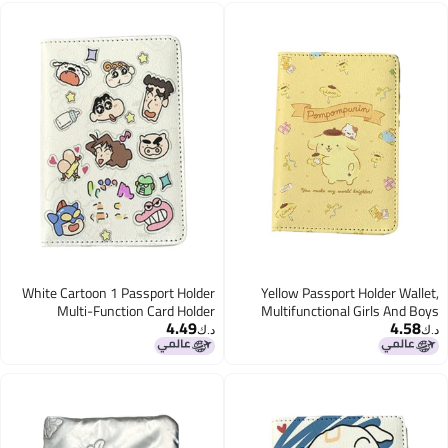
هوية للسفر، إكسسوارات السفر
Accessories
White Cartoon 1 Passport Holder
Yellow Passport Holder Wallet,
Multi-Function Card Holder
Multifunctional Girls And Boys
4.49
4.58
Passport Protection Cover, Id Card
Travel Document Holder, Travel
د.ك‏
د.ك‏
Storage Cover Boy And Girl Card
Accessories
Holder Pu Leather Travel Id Card
Holder, Travel Accessories