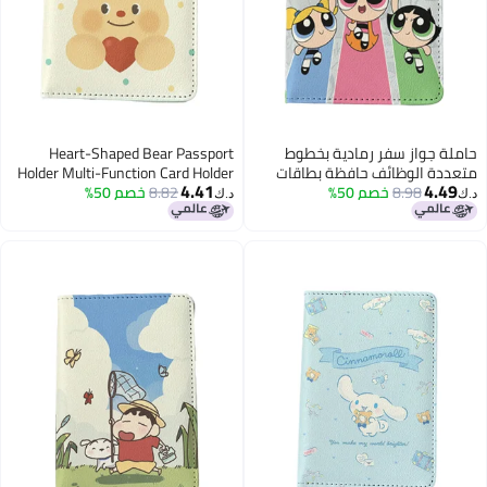
حاملة جواز سفر رمادية بخطوط
Heart-Shaped Bear Passport
متعددة الوظائف حافظة بطاقات
Holder Multi-Function Card Holder
4.41
4.49
8.98
خصم 50%
واقية من الجلد الصناعي سفر
8.82
خصم 50%
Passport Protection Cover, Id Card
د.ك‏
د.ك‏
للجنسين تصميم فتيات القوة
Holder Boys And Girls Pu Leather
Travel Id Card Holder, Travel
Accessories