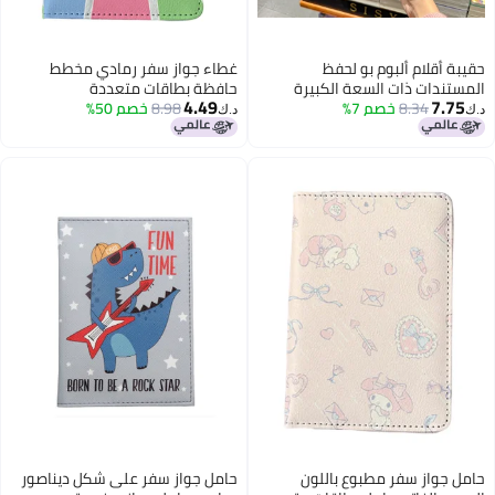
حقيبة أقلام ألبوم بو لحفظ
غطاء جواز سفر رمادي مخطط
المستندات ذات السعة الكبيرة
حافظة بطاقات متعددة
4.49
7.75
8.34
خصم 7%
لحقيبة جواز السفر والوقاية من
8.98
خصم 50%
الاستخدامات من جلد البولي يوريثان
د.ك‏
د.ك‏
الأوبئة وتخزين الأمهات والرضع
مع حماية لجواز السفر حامل بطاقة
هوية للأطفال والبالغين تصميم
باورباف جيرلز للسفر
حامل جواز سفر مطبوع باللون
حامل جواز سفر على شكل ديناصور