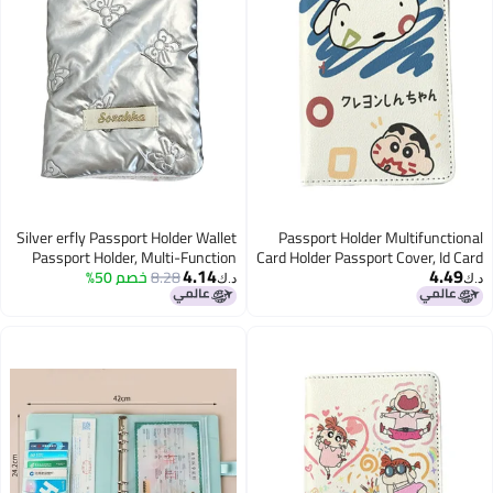
Silver erfly Passport Holder Wallet
Passport Holder Multifunctional
Passport Holder, Multi-Function
Card Holder Passport Cover, Id Card
4.14
4.49
Storage Case Boy And Girl Card
8.28
خصم 50%
Girls And Boys Card Holder Pu
د.ك‏
د.ك‏
Leather Travel Document Holder,
Holder Pu Leather Travel Id Card
Travel Accessories
Holder, Travel Card Holder (White
Cartoon Print)