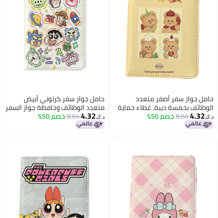
حامل جواز سفر أصفر متعدد
حامل جواز سفر كرتوني أبيض
الوظائف بخمسة دببة، غطاء حماية
متعدد الوظائف وحافظة جواز السفر
4.32
4.32
8.64
خصم 50%
جواز السفر، حامل بطاقة هوية
8.64
خصم 50%
وحقيبة تخزين الهوية وحامل بطاقات
د.ك‏
د.ك‏
للأولاد والبنات من الجلد الصناعي،
للفتيات والأولاد وحامل بطاقة سفر
حامل بطاقة هوية للسفر،
من الجلد الصناعي وإكسسوارات
إكسسوارات السفر
السفر