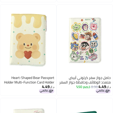
Travel Id Card Holder, Travel
Accessories
حامل جواز سفر كرتوني أبيض
Heart-Shaped Bear Passport
متعدد الوظائف وحافظة جواز السفر
Holder Multi-Function Card Holder
4.49
4.49
8.98
خصم 50%
وحقيبة تخزين الهوية وحامل بطاقات
Passport Protection Cover, Id Card
د.ك‏
د.ك‏
للفتيات والأولاد وحامل بطاقة سفر
Holder Boys And Girls Pu Leather
من الجلد الصناعي وإكسسوارات
Travel Id Card Holder, Travel
السفر
Accessories