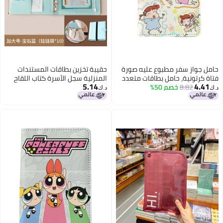
حامل جواز سفر مطبوع عليه صورة
حقيبة تخزين بطاقات المستندات
فتاة كرتونية، حامل بطاقات متعدد
المنزلية سجل الأسرة كتاب اللقاح
5.14
4.41
8.82
خصم 50%
الوظائف، حافظة جواز السفر، حافظة
شهادة ميلاد الطفل جواز سفر
د.ك‏
د.ك‏
تخزين بطاقات الهوية للأولاد والبنات،
محمول كتاب مفكك الصفحات
حامل بطاقات من الجلد الصناعي،
حامل هوية للسفر، إكسسوارات
السفر