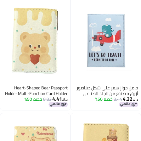
حامل جواز سفر على شكل ديناصور
Heart-Shaped Bear Passport
أزرق مصنوع من الجلد الصناعي
Holder Multi-Function Card Holder
4.41
4.22
8.44
خصم 50%
متعدد الوظائف مناسب للفتيات
8.82
خصم 50%
Passport Protection Cover, Id Card
د.ك‏
د.ك‏
والأولاد لتخزين بطاقات ووثائق السفر
Holder Boys And Girls Pu Leather
إكسسوارات عملية للسفر
Travel Id Card Holder, Travel
Accessories