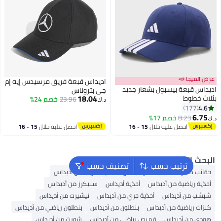
ميجا 📣
اديداس قبعة فريق مرسيدس إيه إم
 قبعة بيسبول بشعار جديد
جي بتروناس
18.04
خطوط
23.96
خصم 24%
د.ك‏
177
6
8.23
خصم 17%
احصل عليه خلال
15 - 16
احصل عليه خلال
15 - 16
اغسطس
اغسطس
 الشائع
ترتيب حسب
تصنيف حسب
ب ظهر
حقيبة ظهر أديداس
أحذية تدريب من أديداس
 رياضية من أديداس
أحذية أديداس
سنيكرز من أديداس
 من أديداس
أحذية جري من أديداس
تيشيرت من أديداس
 رياضية من أديداس
بنطلون من أديداس
بنطلون رياضي من أديداس
 من أديداس
قميص رياضي من أديداس
شورت من أديداس