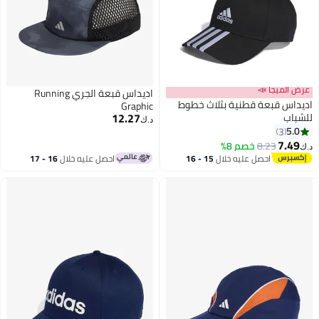
ميجا 📣
اديداس قبعة الجري Running
 قبعة قطنية بثلاث خطوط
Graphic
12.27
د.ك‏
3
7
8.23
خصم 8%
احصل عليه خلال
15 - 16
احصل عليه خلال
16 - 17
اغسطس
اغسطس