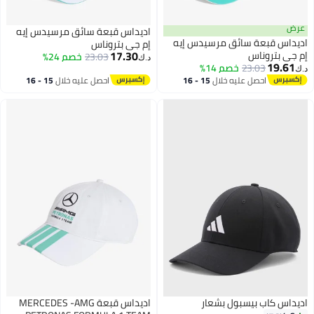
اديداس قبعة سائق مرسيدس إيه
س قبعة سائق مرسيدس إيه
إم جي بتروناس
17.30
بتروناس
23.03
خصم 24%
د.ك‏
19
23.03
خصم 14%
احصل عليه خلال
15 - 16
احصل عليه خلال
15 - 16
اغسطس
اغسطس
 كاب بيسبول بشعار
اديداس قبعة MERCEDES -AMG