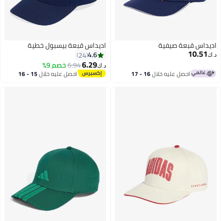
 قبعة صيفية
اديداس قبعة بيسبول خطية
10
4.6
24
6.29
6.94
خصم 9%
د.ك‏
احصل عليه خلال
16 - 17
احصل عليه خلال
15 - 16
6
اغسطس
اغسطس