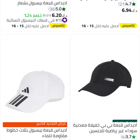
اديداس قبعة بيسبول بشعار
21
5.0
36
6
6.20
8.23
خصم 24%
د.ك‏
#15 في قبعات البيسبول النسائية
#15 في قبعات البيسبول النسائية
احصل عليه خلال
15 - 16
احصل عليه خلال
15 - 16
اغسطس
اغسطس
منتجات
عرض التجديد الكبير
 قبعة بي بي خفيفة معدنية
اديداس قبعة بيسبول بثلاث خطوط
غير رياضية للجنسين
مقاومة للماء
4