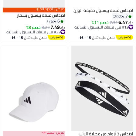
عرض التجديد الكبير
 قبعة بيسبول خفيفة الوزن
اديداس قبعة بيسبول بشعار
202
4.6
76
6
7.31
خصم 11%
ية
7.49
8.23
خصم 8%
عر في 30 يوم
#22 في قبعات البيسبول النسائية
د.ك‏
5
ية
أقل سعر في 30 يوم
#22 في قبعات البيسبول النسائية
احصل عليه خلال
15 - 16
احصل عليه خلال
15 - 16
اغسطس
اغسطس
عرض الميجا 📣
 الرأس