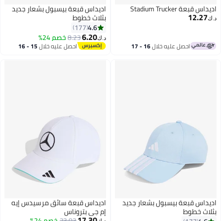
Stadium Trucker
اديداس قبعة بيسبول بشعار جديد
12
بثلاث خطوط
4.6
177
6.20
8.23
خصم 24%
د.ك‏
احصل عليه خلال
16 - 17
احصل عليه خلال
15 - 16
اغسطس
اغسطس
 قبعة بيسبول بشعار جديد
اديداس قبعة سائق مرسيدس إيه
خطوط
إم جي بتروناس
17.30
23.03
خصم 24%