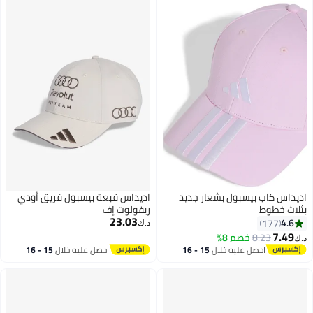
 كاب بيسبول بشعار جديد
اديداس قبعة بيسبول فريق أودي
خطوط
ريفولوت إف
23.03
177
د.ك‏
7
8.23
خصم 8%
احصل عليه خلال
15 - 16
احصل عليه خلال
15 - 16
اغسطس
اغسطس