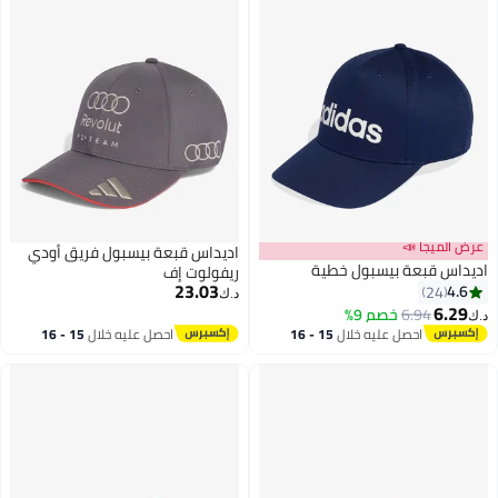
ميجا 📣
اديداس قبعة بيسبول فريق أودي
 قبعة بيسبول خطية
ريفولوت إف
23.03
24
د.ك‏
6
6.94
خصم 9%
احصل عليه خلال
15 - 16
احصل عليه خلال
15 - 16
اغسطس
اغسطس