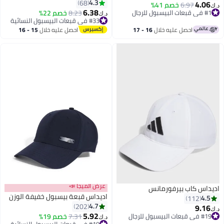
4.3
68
4
6.97
خصم 41%
4
6.38
8.23
خصم 22%
20 مؤخرًا
د.ك‏
#33 في قبعات البيسبول النسائية
#33 في قبعات البيسبول النسائية
احصل عليه خلال
16 - 17
احصل عليه خلال
15 - 16
اغسطس
اغسطس
عرض الميجا 📣
 كاب بيرفورمانس
اديداس قبعة بيسبول خفيفة الوزن
112
4.7
202
9
5.92
ال
7.31
خصم 19%
#19 في قبعات البيسبول النسائية
د.ك‏
5
ال