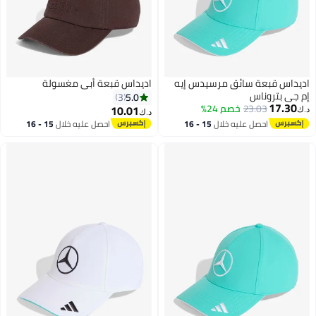
س قبعة سائق مرسيدس إيه
اديداس قبعة أبي مغسولة
بتروناس
5.0
3
17
23.03
خصم 24%
10.01
د.ك‏
احصل عليه خلال
15 - 16
احصل عليه خلال
15 - 16
اغسطس
اغسطس