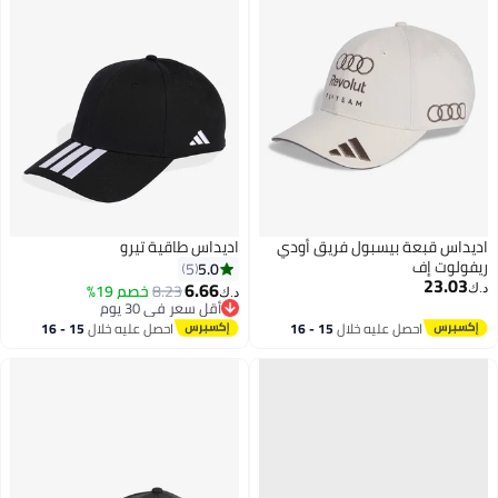
 قبعة بيسبول فريق أودي
اديداس طاقية تيرو
ت إف
5.0
5
23
6.66
8.23
خصم 19%
د.ك‏
أقل سعر في 30 يوم
أقل سعر في 30 يوم
احصل عليه خلال
15 - 16
احصل عليه خلال
15 - 16
اغسطس
اغسطس