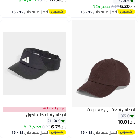
177
د.ك‏
6
8.23
خصم 24%
احصل عليه خلال
15 - 16
احصل عليه خلال
15 - 16
اغسطس
اغسطس
عرض الميجا 📣
س قبعة أبي مغسولة
اديداس قناع كليماكول
3
4.9
11
10
6.75
8.23
خصم 17%
د.ك‏
احصل عليه خلال
15 - 16
احصل عليه خلال
15 - 16
اغسطس
اغسطس