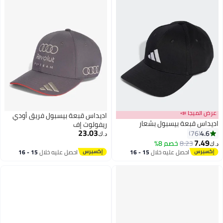
ميجا 📣
اديداس قبعة بيسبول فريق أودي
 قبعة بيسبول بشعار
ريفولوت إف
23.03
76
د.ك‏
7
8.23
خصم 8%
احصل عليه خلال
15 - 16
احصل عليه خلال
15 - 16
اغسطس
اغسطس