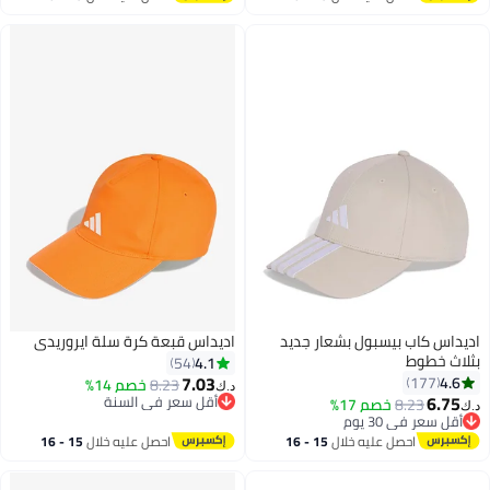
اغسطس
اغسطس
 كاب بيسبول بشعار جديد
اديداس قبعة كرة سلة ايروريدي
خطوط
4.1
54
7.03
177
8.23
خصم 14%
د.ك‏
6
أقل سعر في السنة
8.23
خصم 17%
5
أقل سعر في السنة
عر في 30 يوم
عر في 30 يوم
احصل عليه خلال
15 - 16
احصل عليه خلال
15 - 16
اغسطس
اغسطس