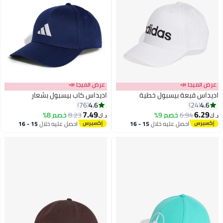
ميجا 📣
عرض الميجا 📣
 قبعة بيسبول خطية
اديداس كاب بيسبول بشعار
4.6
76
24
7.49
6
6.94
خصم 9%
8.23
خصم 8%
د.ك‏
احصل عليه خلال
15 - 16
احصل عليه خلال
15 - 16
اغسطس
اغسطس