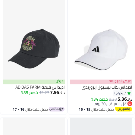
ميجا 📣
عرض
 كاب بيسبول ايروريدي
اديداس قبعة ADIDAS FARM
7.95
12.27
خصم 35%
54
د.ك‏
5
8.23
خصم 34%
عر في 30 يوم
عر في 30 يوم
احصل عليه خلال
15 - 16
احصل عليه خلال
16 - 17
اغسطس
اغسطس