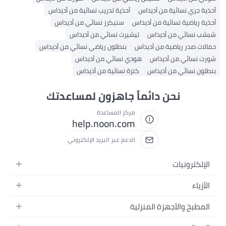
 جري نسائية من أديداس
أحذية تدريب نسائية من أديداس
 رياضية نسائية من أديداس
سنيكرز نسائي من أديداس
 نسائي من أديداس
تيشيرت نسائي من أديداس
ت صدر رياضية من أديداس
بنطلون رياضي نسائي من أديداس
 نسائي من أديداس
هودي نسائي من أديداس
ون نسائي من أديداس
كنزة نسائية من أديداس
نحن دائماً جاهزون لمساعدتك
مركز المساعدة
help.noon.com
الدعم عبر البريد الإلكتروني
إلكترونيات
والات
زياء
ابلت
اء نسائية
مطبخ والأجهزة المنزلية
ابتوبات
اء رجالية
حمام
جهزة المنزلية