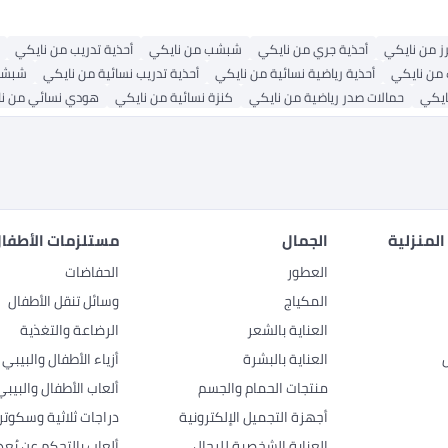
ز من نايكي
أحذية جري من نايكي
شبشب من نايكي
أحذية تدريب من نايكي
من نايكي
أحذية رياضية نسائية من نايكي
أحذية تدريب نسائية من نايكي
شبشب
ايكي
حمالات صدر رياضية من نايكي
كنزة نسائية من نايكي
هودي نسائي من ن
المنزلية
الجمال
مستلزمات الأطفال
العطور
الحفاضات
المكياج
وسائل تنقل الأطفال
العناية بالشعر
الرضاعة والتغذية
العناية بالبشرة
أزياء الأطفال والبيبي
منتجات الحمام والجسم
ألعاب الأطفال والبيبي
أجهزة التجميل الإلكترونية
دراجات ثلاثية وسكوتر
العناية الشخصية للرجال
ألعاب بالتحكم عن بُعد