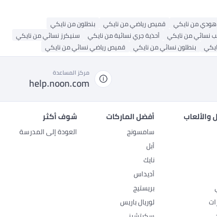
هودي من نايكي
قميص رياضي من نايكي
بنطلون من نايكي
 نسائي من نايكي
أحذية جري نسائية من نايكي
سنيكرز نسائي من نايكي
ايكي
بنطلون نسائي من نايكي
قميص رياضي نسائي من نايكي
مركز المساعدة
help.noon.com
 والألعاب
أفضل الماركات
شوف أكثر
سامسونج
العودة إلى المدرسة
أبل
نايك
أديداس
بريستيج
ات
لوريال باريس
سكيتشرز