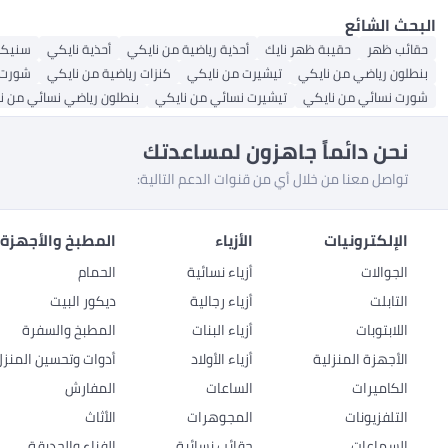
البحث الشائع
حقائب ظهر
حقيبة ظهر نايك
أحذية رياضية من نايكي
أحذية نايكي
سنيكر
بنطلون رياضي من نايكي
تيشيرت من نايكي
كنزات رياضية من نايكي
شورت 
شورت نسائي من نايكي
تيشيرت نسائي من نايكي
بنطلون رياضي نسائي من ن
نحن دائماً جاهزون لمساعدتك
تواصل معنا من خلال أي من قنوات الدعم التالية:
الإلكترونيات
الأزياء
المطبخ والأجهزة 
الجوالات
أزياء نسائية
الحمام
التابلت
أزياء رجالية
ديكور البيت
اللابتوبات
أزياء البنات
المطبخ والسفرة
الأجهزة المنزلية
أزياء الأولاد
أدوات وتحسين المنزل
الكاميرات
الساعات
المفارش
التلفزيونات
المجوهرات
الأثاث
السماعات
حقائب نسائية
الفناء والحديقة