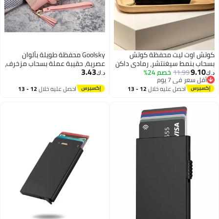
ت محفظة كوتش
Goolsky محفظة طويلة بألوان
يغنتشر، رمادي داكن
عصرية، حقيبة عملة بسحاب مزخرف،
3.43
خصم 24%
متعددة الوظائف مع فتحات بطاقات
د.ك‏
م
متعددة
م
 عليه خلال
12 - 13
احصل عليه خلال
12 - 13
طس
اغسطس