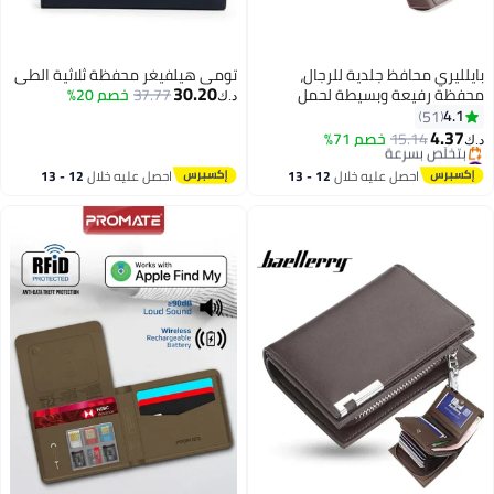
 جلدية للرجال،
تومي هيلفيغر محفظة ثلاثية الطي
30.20
وبسيطة لحمل
37.77
خصم 20%
د.ك‏
ن بتصميم منبثق،
بنكية معدنية تحجب
خصم 71%
ب للعملات المعدنية،
م
نافذة هوية، تتسع لما يصل إلى 8
 عليه خلال
12 - 13
احصل عليه خلال
12 - 13
ة
ر، بني
طس
اغسطس