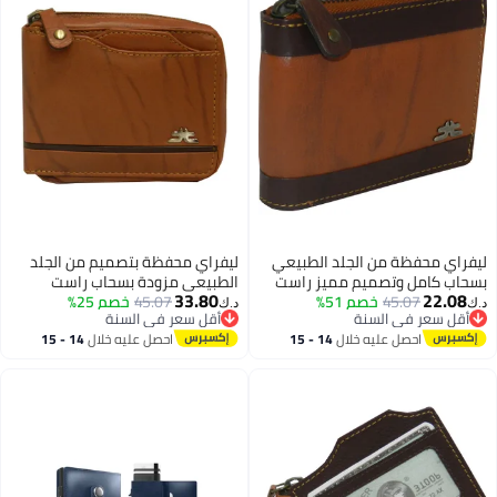
من الجلد الطبيعي
ليفراي محفظة بتصميم من الجلد
تصميم مميز راست
الطبيعي مزودة بسحاب راست
33.80
4
خصم 51%
45.07
خصم 25%
د.ك‏
 السنة
أقل سعر في السنة
 السنة
أقل سعر في السنة
 عليه خلال
14 - 15
احصل عليه خلال
14 - 15
طس
اغسطس