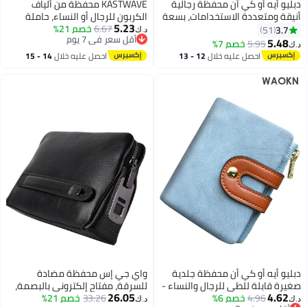
ي أن محفظة رجالية
KASTWAVE محفظة من ألياف
 الاستخدامات، بسعة
الكربون للرجال أو النساء، حاملة
5.23
م مغلف بنقشة رأس
6.67
خصم 21%
بطاقات ائتمان بسيطة مع حماية من
د.ك‏
أقل سعر في 7 يوم
عمل ترفيهية،
RFID
خصم 7%
أقل سعر في 7 يوم
 بنقشة رأس غزال،
 عليه خلال
12 - 13
احصل عليه خلال
14 - 15
بسيطة الملمس.
طس
اغسطس
كي أن محفظة جلدية
واي جي إس محفظة مضادة
طي للرجال والنساء -
للسرقة، مفتاح إلكتروني بالبصمة،
26.05
خصم 6%
محفظة رفيعة مزودة بحجب RFID
33.26
خصم 21%
جلد أصلي مع سحاب، حقيبة يد
د.ك‏