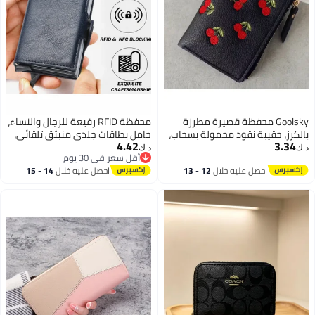
 محفظة قصيرة مطرزة
محفظة RFID رفيعة للرجال والنساء،
نقود محمولة بسحاب،
حامل بطاقات جلدي منبثق تلقائي،
4.42
ومنظم بطاقات
محفظة سفر مضادة للسرقة، تحمل
د.ك‏
أقل سعر في 30 يوم
14 بطاقة + نقود، مثالية للجيب
أقل سعر في 30 يوم
 عليه خلال
12 - 13
احصل عليه خلال
14 - 15
الأمامي
طس
اغسطس