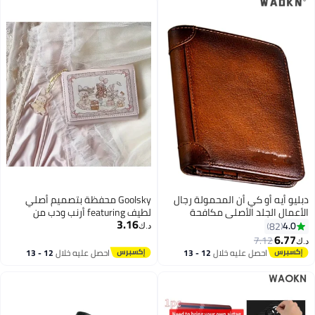
ي أن المحمولة رجال
Goolsky محفظة بتصميم أصلي
 الأصلي مكافحة
لطيف featuring أرنب ودب من
3.16
رقيقة جدا متعددة
سلسلة نزهة الربيع، مع فتحات
د.ك‏
ة محفظة قصيرة
متعددة للبطاقات، مثالية كهدية
حفظة بنية
عطلة
 عليه خلال
12 - 13
احصل عليه خلال
12 - 13
طس
اغسطس