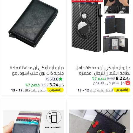
كي أن محفظة حامل
دبليو أيه أو كي أن محفظة مادة
 للرجال ، مجهزة
جلدية ذات لون صلب أسود ، مع
خصم 7%
فحة السرقة ،
محفظة فتحة بطاقة ، مصممة
3.8
95
م
نبثقة جلدية ، مع
كمحفظة مزدوجة الطي ، محفظة
3.24
3.52
خصم 7%
د.ك‏
6
م
 النقدية ، نافذة
تخزين قابلة للطي ، محفظة رقيقة
 عليه خلال
12 - 13
احصل عليه خلال
12 - 13
 حقيبة العملة
للغاية.
طس
اغسطس
طيسي ، هدية الرجال
ون الأسود.