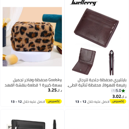
ة جلدية للرجال
Goolsky محفظة وفاخر تجميل
 محفظة ثنائية الطي،
بسعة كبيرة 1 قطعة بنقشة الفهد
3.25
غيرة بسيطة للرجال
مناسبة للسفر للجنسين مع طباعة
د.ك‏
 وفتحات لحمل
الفهد، داخلية ناعمة من الفرو،
للجامعة، يومياً
 عليه خلال
12 - 13
احصل عليه خلال
12 - 13
طس
اغسطس