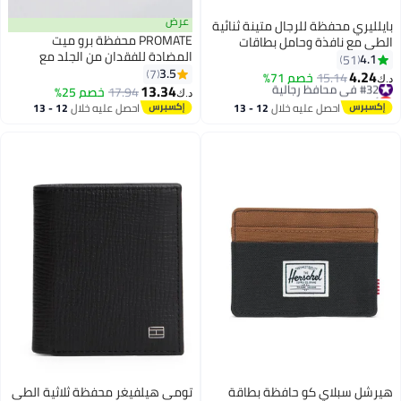
عرض
 للرجال متينة ثنائية
PROMATE محفظة برو ميت
 وحامل بطاقات
المضادة للفقدان من الجلد مع
ائتمانية بحجب RFID مع محفظة
خاصية العثور على أبل، الشحن
3.5
عملات بسحاب و15 فتحة بطاقة، بنية
7
خصم 71%
3
اللاسلكي، حماية RFID، مكبر صوت
13.34
وحامل بطاقات مزدوج
م
17.94
خصم 25%
د.ك‏
مدمج، بلوتوث 5.2، تصميم نحيف،
 محفظة Rfid
 عليه خلال
12 - 13
احصل عليه خلال
12 - 13
فتحات SIM/MicroSD، عمر بطارية 6
طس
اغسطس
أشهر بني
كو حافظة بطاقة
تومي هيلفيغر محفظة ثلاثية الطي