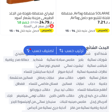
SOLARAE محفظة AirTag، محفظة
ليفراي محفظة طويلة من الجلد
قابلة للتتبع مع حامل AirTag،
الطبيعي مزينة بشعار أسود
24.79
بسيطة مانعة
27.04
خصم 8%
د.ك‏
أقل سعر في السنة
ة جلدية رفيعة مع
أقل سعر في السنة
 عليه خلال
14 - 15
احصل عليه خلال
14 - 15
رجال والنساء، محفظة
طس
اغسطس
ع
ترتيب حسب
تصنيف حسب
نط جيس نسائية
شنط نسائية
فستان داخلي تقليدي
ة
بلايز
ملابس سباحة نسائية
شنط يد
حمالة صدر رياضية
ة
تيشيرت نسائي
قميص نوم نسائي
 نسائية
أحذية ميولز
أحذية سكيتشرز للنساء
كعوب
حقائب سفر
عبايات رمضان
فساتين محتشمة
عبايات
فساتين
فستان ماكسي للنساء
قفطان
 للنساء
حقائب تيد بيكر
حقائب جيوردانو
 إن واي
حقائب كالفن كلاين
حقائب تومي هيلفيغر
نايك
ملابس صينيه للبنات
سنيكرز نسائي من أونيتسوكا تايجر
نسائية من فانز
أحذية جري نسائية من أديداس