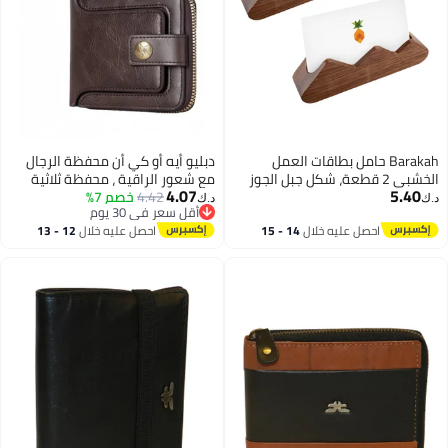
 حامل بطاقات العمل
دبليو أيه أو كي أن محفظة الرجال
 2 قطعة، شكل جبل الجوز
مع شعور الراقية ، محفظة ثلاثية
4.07
عرض بطاقات العمل
4.42
خصم 7%
الأضعاف على الطراز الرجعي ، حقيبة
د.ك‏
أقل سعر في 30 يوم
بطاقات العمل
سحاب لمحفظة تخزين تغيير
أقل سعر في 30 يوم
 عليه خلال
14 - 15
احصل عليه خلال
12 - 13
 الزفاف العشاء
فضفاضة ، سعة كبيرة ، مع مقصورة
طس
اغسطس
الأوراق النقدية ، نافذة بطاقة
الهوية ، جيب العملة وفتحة البطاقة
(بنية).