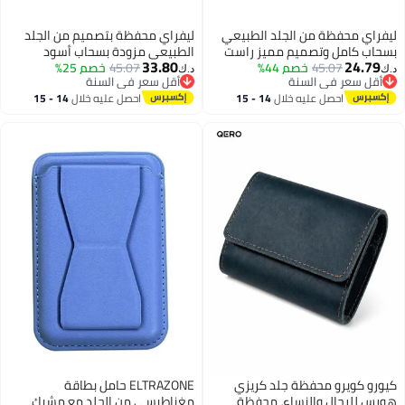
من الجلد الطبيعي
ليفراي محفظة بتصميم من الجلد
تصميم مميز راست
الطبيعي مزودة بسحاب أسود
33.80
4
خصم 44%
45.07
خصم 25%
د.ك‏
 السنة
أقل سعر في السنة
 السنة
أقل سعر في السنة
 عليه خلال
14 - 15
احصل عليه خلال
14 - 15
طس
اغسطس
حفظة جلد كريزي
ELTRAZONE حامل بطاقة
والنساء، محفظة
مغناطيسي من الجلد مع مشبك