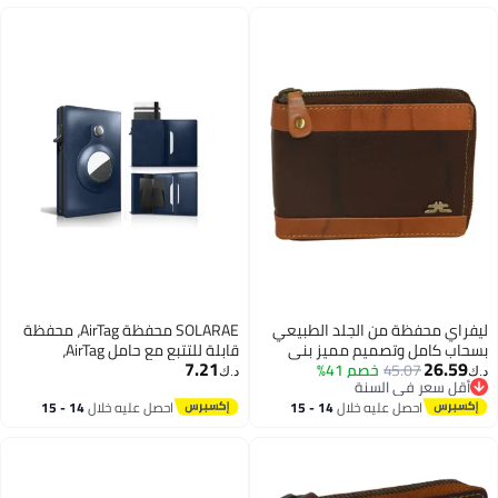
بليكس
من الجلد الطبيعي
SOLARAE محفظة AirTag، محفظة
تصميم مميز بني
قابلة للتتبع مع حامل AirTag،
7.21
4
خصم 41%
محفظة جلدية بسيطة مع حجب
د.ك‏
 السنة
RFID، محفظة جلدية نحيفة مع
 السنة
 عليه خلال
14 - 15
احصل عليه خلال
14 - 15
AirTag، للرجال والنساء، محفظة
طس
اغسطس
ذكية، AirTag غير مشمول (كوبالت)