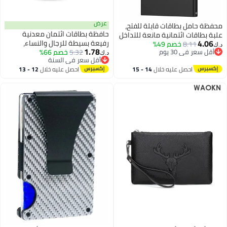
عرض
اقات قابلة للفتح،
حافظة بطاقات ائتمان معدنية
تمانية مانعة للتداخل
رفيعة بسيطة للرجال والنساء،
خصم 49%
حفظة مدمجة مضادة
1.78
م
5.32
خصم 66%
حافظة بطاقات منبثقة أوتوماتيكية
 آمن للبطاقات
د.ك‏
م
أقل سعر في السنة
من الجانب مصنوعة من معدن
أقل سعر في السنة
 عليه خلال
14 - 15
احصل عليه خلال
12 - 13
البولي يوريثان وغطاء من الألومنيوم
طس
اغسطس
وبطاقة RFID مع سعة تخزين
متعددة باللون الأسود