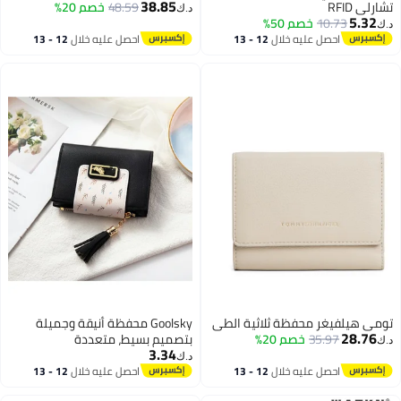
38.85
48.59
خصم 20%
د.ك‏
خصم 50%
 عليه خلال
12 - 13
احصل عليه خلال
12 - 13
طس
اغسطس
محفظة ثلاثية الطي
Goolsky محفظة أنيقة وجميلة
3
خصم 20%
بتصميم بسيط، متعددة
3.34
الاستخدامات وصغيرة الحجم، تتميز
د.ك‏
بتصميم حامل بطاقات نحيف.
 عليه خلال
12 - 13
احصل عليه خلال
12 - 13
طس
اغسطس