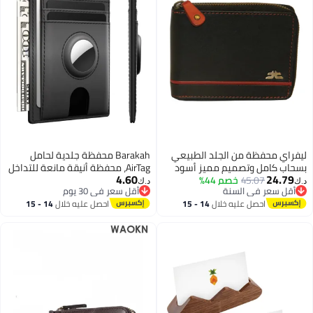
من الجلد الطبيعي
Barakah محفظة جلدية لحامل
تصميم مميز أسود
AirTag، محفظة أنيقة مانعة للتداخل
4.60
4
خصم 44%
RFID للرجال والنساء - تحمل AirTag
د.ك‏
 السنة
أقل سعر في 30 يوم
(غير مشمول) - تصميم رفيع وأنيق
 السنة
أقل سعر في 30 يوم
 عليه خلال
14 - 15
احصل عليه خلال
14 - 15
لجيب المقدمة
طس
اغسطس