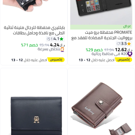
بايلليري محفظة للرجال متينة ثنائية
PR محفظة برو ميت
الطي مع نافذة وحامل بطاقات
ية المضادة للفقد مع
ائتمانية بحجب RFID مع محفظة
4.1
51
لى آبل، الشحن
عملات بسحاب و15 فتحة بطاقة،
4.24
15.14
خصم 71%
د.ك‏
11
اللاسلكي، حماية RFID، مكبر صوت
أسود، محفظة وحامل بطاقات
1
خصم 29%
#11 في محافظ رجالية
مدمج، بلوتوث 5.2، تصميم نحيف،
م
أقل سعر في 30 يوم
مزدوج الوظيفة، صغيرة، محفظة
فتحات SIM/MicroSD، عمر بطارية 6
بتخلّص بسرعة
Rfid
 عليه خلال
12 - 13
احصل عليه خلال
12 - 13
#11 في محافظ رجالية
أسود
طس
اغسطس