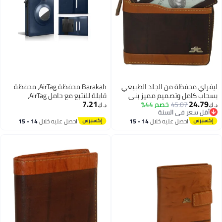
من الجلد الطبيعي
Barakah محفظة AirTag، محفظة
تصميم مميز بني
قابلة للتتبع مع حامل AirTag،
7.21
4
خصم 44%
محفظة جلدية بسيطة مانعة
د.ك‏
 السنة
للتداخل، محفظة جلدية رفيعة مع
 السنة
 عليه خلال
14 - 15
احصل عليه خلال
14 - 15
AirTag، للرجال والنساء، محفظة
طس
اغسطس
ذكية، AirTag غير مشمول (كوبالت)