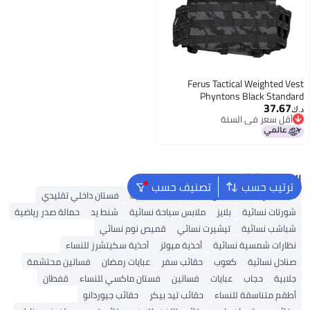
Ferus Tactical Weighted Vest
Phyntons Black Standard
37.67
د.ك‏
أقل سعر في السنة
2
أقل سعر في السنة
البحث الشائع
ترتيب حسب
تصنيف حسب
شنط ألدو
شنط جيس نسائية
شنط نسائية
فستان داخلي تقليدي
شورتات نسائية
بلايز
ملابس سباحة نسائية
شنط يد
حمالة صدر رياضية
شباشب نسائية
تيشيرت نسائي
قميص نوم نسائي
نظارات شمسية نسائية
أحذية ميولز
أحذية سكيتشرز للنساء
صنادل نسائية
كعوب
حقائب سفر
عبايات رمضان
فساتين محتشمة
جلابية
حجاب
عبايات
فساتين
فستان ماكسي للنساء
قفطان
أطقم متناسقة للنساء
حقائب تيد بيكر
حقائب جيوردانو