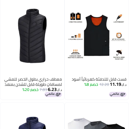
فست قابل للتدفئة كهربائياً أسود
معطف حراري بطول الخصر للمشي
11.19
12.20
خصم 8%
لمسافاتٍ طويلة قابل للشحن بمنفذ
د.ك‏
6.23
USB وقابل للتعديل أسود
7.83
خصم 20%
د.ك‏