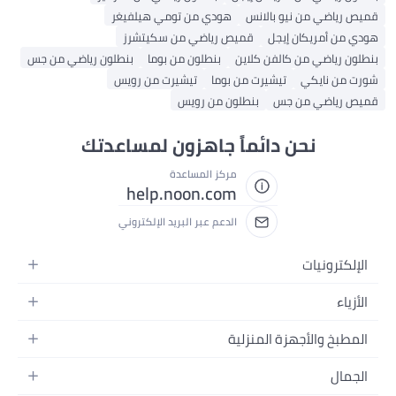
قميص رياضي من نيو بالانس
هودي من تومي هيلفيغر
هودي من أمريكان إيجل
قميص رياضي من سكيتشرز
بنطلون رياضي من كالفن كلاين
بنطلون من بوما
بنطلون رياضي من جس
شورت من نايكي
تيشيرت من بوما
تيشيرت من رويس
قميص رياضي من جس
بنطلون من رويس
نحن دائماً جاهزون لمساعدتك
مركز المساعدة
help.noon.com
الدعم عبر البريد الإلكتروني
الإلكترونيات
الجوالات
الأزياء
التابلت
أزياء نسائية
المطبخ والأجهزة المنزلية
اللابتوبات
أزياء رجالية
الحمام
الأجهزة المنزلية
الجمال
أزياء البنات
ديكور البيت