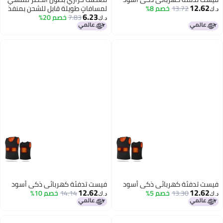
12.62
13.72
خصم 8%
لمسافاتٍ طويلة قابل للشحن بمنفذ
د.ك‏
6.23
USB وقابل للتعديل أزرق داكن
7.83
خصم 20%
د.ك‏
فيست تدفئة كهربائي ذكي أسود
فيست تدفئة كهربائي ذكي أسود
12.62
12.62
13.30
خصم 5%
14.14
خصم 10%
د.ك‏
د.ك‏