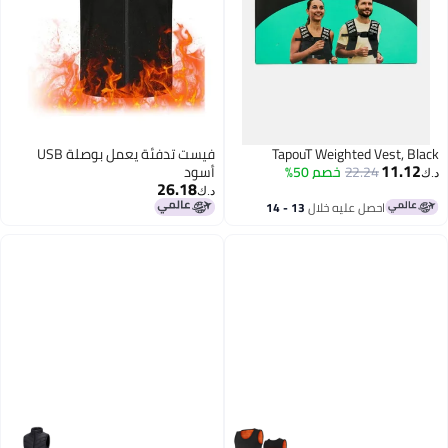
TapouT Weighted Vest, Black
فيست تدفئة يعمل بوصلة USB
11.12
22.24
خصم 50%
أسود
د.ك‏
26.18
د.ك‏
احصل عليه خلال
13 - 14
اغسطس