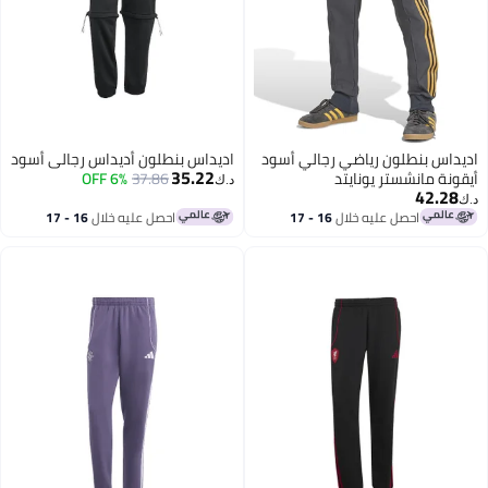
داس بنطلون رياضي رجالي أسود
اديداس بنطلون أديداس رجالي أسود
35.22
ونة مانشستر يونايتد
37.86
6% OFF
د.ك‏
42.28
احصل عليه خلال
16 - 17
احصل عليه خلال
16 - 17
اغسطس
اغسطس