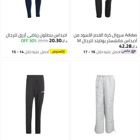
Adidas سروال كرة القدم الأسود من
اديداس بنطلون رياضي أزرق للرجال
20.30
اس مانشستر يونايتد للرجال M
29.04
30% OFF
د.ك‏
42.28
احصل عليه خلال
16 - 17
احصل عليه خلال
14 - 15
اغسطس
اغسطس