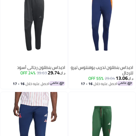
داس بنطلون تدريب يوفنتوس تيرو
اديداس بنطلون رجالي أسود
29.74
جال
39.63
24% OFF
د.ك‏
13.06
55% OFF
29.04
احصل عليه خلال
16 - 17
احصل عليه خلال
16 - 17
اغسطس
اغسطس