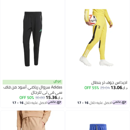
عرض
داس جوف تر بنطال
13.06
Adidas سروال رياضي أسود من فاف
55% OFF
29.04
سي في تي للرجال
15.36
50% OFF
30.80
د.ك‏
احصل عليه خلال
16 - 17
احصل عليه خلال
16 - 17
اغسطس
اغسطس