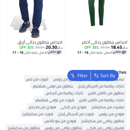
داس بنطلون رجالي أخضر
اديداس بنطلون رجالي أزرق
20.30
18.45
30% OFF
29.04
36% OFF
29.04
د.ك‏
احصل عليه خلال
16 - 17
احصل عليه خلال
16 - 17
اغسطس
اغسطس
Popular Search
Filter
Sort By
شيرت من أديداس
قميص رياضي من رويس
شورت من جس
زات رياضية من أمريكان إيجل
بنطلون من تومي هيلفيغر
طلون من كالفن كلاين
كنزات رياضية من أديداس
زات رياضية من كالفن كلاين
شورت من تومي هيلفيغر
شيرت من سكيتشرز
هودي من نايكي
هودي من مذركير
ودي من رويس
شورت من أمريكان إيجل
شورت من سكيتشرز
طلون رياضي من سكيتشرز
هودي من نيو بالانس
يص رياضي من نايكي
بنطلون رياضي من رويس
بنطلون من سكيتشرز