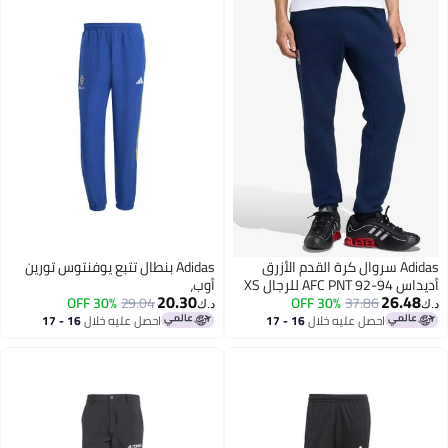
Adidas سروال كرة القدم الأزرق
Adidas بنطال تتبع يوفنتوس تورين
AFC PNT  للرجال XS
أوب،
20.30
26.48
30% OFF
29.04
30% OFF
37.86
د.ك‏
احصل عليه خلال
16 - 17
احصل عليه خلال
16 - 17
اغسطس
اغسطس