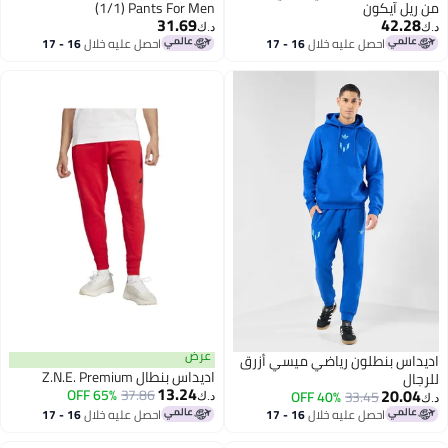
ريل آيكون
(1/1) Pants For Men
31.69
42.28
د.ك‏
احصل عليه خلال
16 - 17
احصل عليه خلال
16 - 17
اغسطس
اغسطس
عرض
داس بنطلون رياضي ميسي أزرق
اديداس بنطال Z.N.E. Premium
جال
13.24
20.04
65% OFF
37.86
40% OFF
33.45
د.ك‏
احصل عليه خلال
16 - 17
احصل عليه خلال
16 - 17
اغسطس
اغسطس