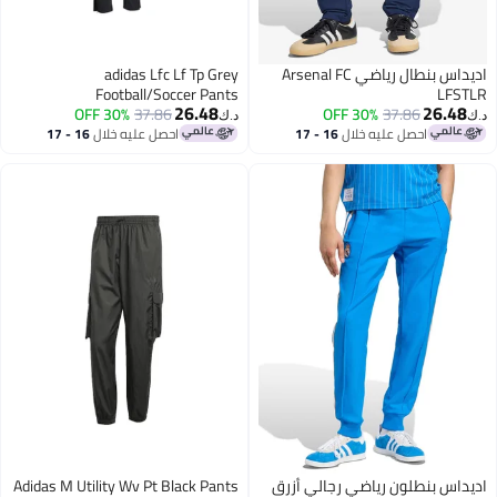
اديداس بنطال رياضي Arsenal FC
adidas Lfc Lf Tp Grey
Football/Soccer Pants
LFS
26.48
26.48
30% OFF
37.86
30% OFF
37.86
د.ك‏
احصل عليه خلال
16 - 17
احصل عليه خلال
16 - 17
اغسطس
اغسطس
داس بنطلون رياضي رجالي أزرق
Adidas M Utility Wv Pt Black Pants