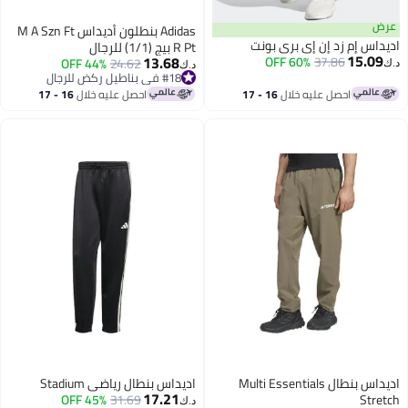
ض
Adidas بنطلون أديداس M A Szn Ft
داس إم زد إن إي بري بونت
R Pt بيج (1/1) للرجال
15.09
13.68
60% OFF
37.86
44% OFF
24.62
د.ك‏
#18 في بناطيل ركض للرجال
#18 في بناطيل ركض للرجال
احصل عليه خلال
16 - 17
احصل عليه خلال
16 - 17
اغسطس
اغسطس
اديداس بنطال Multi Essentials
اديداس بنطال رياضي Stadium
17.21
45% OFF
31.69
Stre
د.ك‏