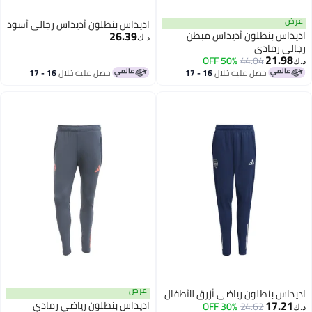
ض
اديداس بنطلون أديداس رجالي أسود
26.39
داس بنطلون أديداس مبطن
د.ك‏
لي رمادي
21.98
50% OFF
44.04
احصل عليه خلال
16 - 17
احصل عليه خلال
16 - 17
اغسطس
اغسطس
عرض
داس بنطلون رياضي أزرق للأطفال
17.21
اديداس بنطلون رياضي رمادي
30% OFF
24.62