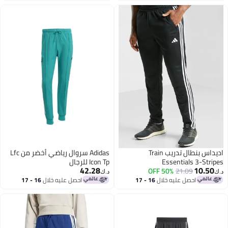
اديداس بنطال تدريب Train
Adidas سروال رياضي أخضر من Lfc
Essentials 3-Stri
Icon Tp للرجال
42.28
10.50
50% OFF
21.09
د.ك‏
احصل عليه خلال
16 - 17
احصل عليه خلال
16 - 17
اغسطس
اغسطس