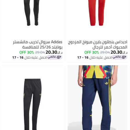
داس بنطلون بايرن ميونخ المزدوج
Adidas سروال تدريب مانشستر
حبوك أحمر للرجال
يونايتد 25/26 للمنافسة
20.30
20.30
30% OFF
29.04
30% OFF
29.04
د.ك‏
احصل عليه خلال
16 - 17
احصل عليه خلال
16 - 17
اغسطس
اغسطس