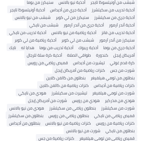
شبشب من أونيتسوكا تايجر
أحذية نيو بالانس
سنيكرز من بوما
أحذية تدريب من سكيتشرز
أحذية جري من أديداس
أحذية أونيتسوكا تايجر
أحذية جري من سكيتشرز
سنيكرز من لي كوبر
شبشب من نيو بالانس
أحذية أندر آرمور
أحذية جري من أندر آرمور
شبشب من نايكي
أحذية تدريب من فانز
أحذية رياضية من نيو بالانس
أحذية تدريب من نايكي
سنيكرز من أندر آرمور
شبشب من لي كوبر
أحذية رياضية من لي كوبر
أحذية جري من بوما
أحذية ريبوك
أحذية تدريب من بوما
هدايا له
نايك
أمريكان إيجل
كندورة
طواقي الصلاة
أحذية كرة سلة للرجال
كرة قدم غوتي
تيشيرت من أديداس
قميص رياضي من رويس
شورت من جس
كنزات رياضية من أمريكان إيجل
بنطلون من تومي هيلفيغر
بنطلون من كالفن كلاين
كنزات رياضية من أديداس
كنزات رياضية من كالفن كلاين
شورت من تومي هيلفيغر
تيشيرت من سكيتشرز
هودي من نايكي
هودي من مذركير
هودي من رويس
شورت من أمريكان إيجل
شورت من سكيتشرز
بنطلون رياضي من سكيتشرز
هودي من نيو بالانس
قميص رياضي من نايكي
بنطلون رياضي من رويس
بنطلون من سكيتشرز
كنزات رياضية من رويس
كنزات رياضية من نيو بالانس
بنطلون من أديداس
بنطلون من نايكي
شورت من نيو بالانس
قميص رياضي من تومي هيلفيغر
كنزات رياضية من جس