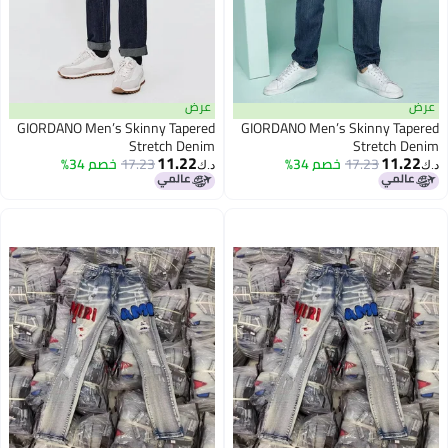
عرض
عرض
GIORDANO Men’s Skinny Tapered
GIORDANO Men’s Skinny Tapered
Stretch Denim
Stretch Denim
11.22
11.22
17.23
خصم 34%
17.23
خصم 34%
د.ك‏
د.ك‏