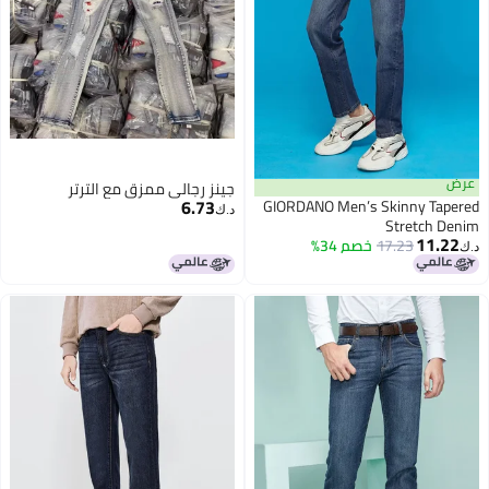
عرض
جينز رجالي ممزق مع الترتر
6.73
GIORDANO Men’s Skinny Tapered
د.ك‏
Stretch Denim
11.22
17.23
خصم 34%
د.ك‏