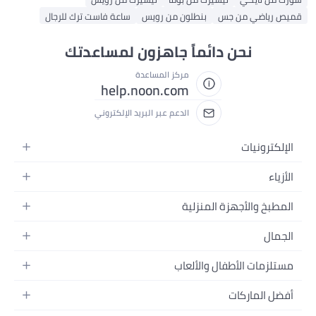
قميص رياضي من جس
بنطلون من رويس
ساعة فاست ترك للرجال
نحن دائماً جاهزون لمساعدتك
مركز المساعدة
help.noon.com
الدعم عبر البريد الإلكتروني
الإلكترونيات
الجوالات
الأزياء
التابلت
أزياء نسائية
المطبخ والأجهزة المنزلية
اللابتوبات
أزياء رجالية
الحمام
الأجهزة المنزلية
الجمال
أزياء البنات
ديكور البيت
الكاميرات
العطور
أزياء الأولاد
مستلزمات الأطفال والألعاب
المطبخ والسفرة
التلفزيونات
المكياج
الساعات
الحفاضات
أدوات وتحسين المنزل
السماعات
أفضل الماركات
العناية بالشعر
المجوهرات
وسائل تنقل الأطفال
المفارش
ألعاب القيمنق