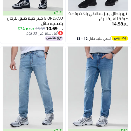
عرض
بترو بنطال جينز مطاطي باهت بقصة
GIORDANO جينز دنيم ضيق للرجال
ضيقة للغاية أزرق
14.58
بتصميم مائل
د.ك‏
10.69
16.35
خصم 34%
د.ك‏
2
أقل سعر في 30 يوم
أقل سعر في 30 يوم
احصل عليه خلال
12 - 13
اغسطس
عرض
عرض