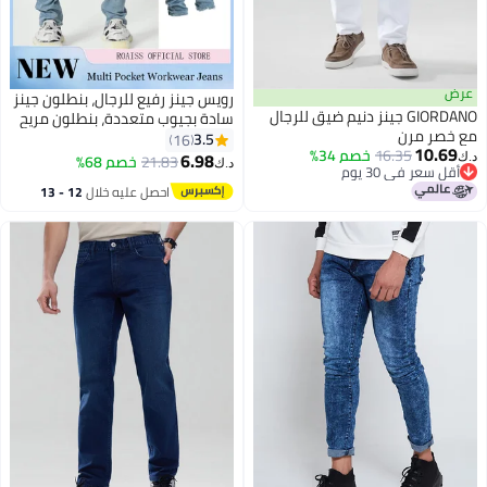
عرض
رويس جينز رفيع للرجال، بنطلون جينز
GIORDANO جينز دنيم ضيق للرجال
سادة بجيوب متعددة، بنطلون مريح
مع خصر مرن
ومناسب للبشرة للرجال، مناسب
3.5
16
10.69
16.35
خصم 34%
للارتداء اليومي، للأنشطة الخارجية أو
6.98
21.83
خصم 68%
د.ك‏
د.ك‏
أقل سعر في 30 يوم
أي أنشطة بدنية
أقل سعر في 30 يوم
احصل عليه خلال
12 - 13
اغسطس