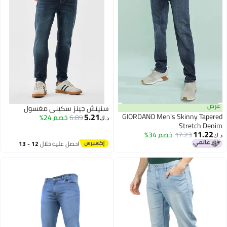
عرض
سنيتش جينز سكيني مغسول
5.21
GIORDANO Men’s Skinny Tapered
6.89
خصم 24%
د.ك‏
Stretch Denim
11.22
17.23
خصم 34%
د.ك‏
احصل عليه خلال
12 - 13
اغسطس