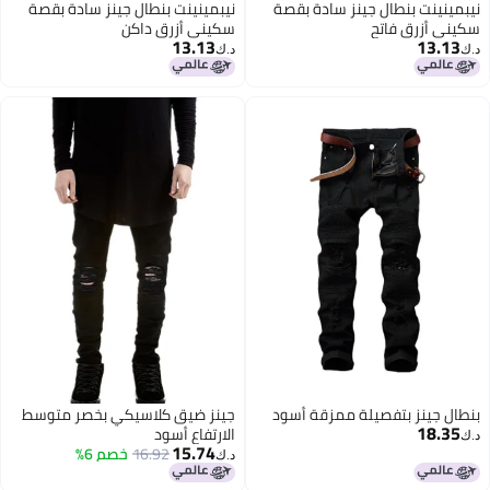
نيبمينينت بنطال جينز سادة بقصة
نيبمينينت بنطال جينز سادة بقصة
سكيني أزرق فاتح
سكيني أزرق داكن
13.13
13.13
د.ك‏
د.ك‏
بنطال جينز بتفصيلة ممزقة أسود
جينز ضيق كلاسيكي بخصر متوسط
18.35
الارتفاع أسود
د.ك‏
15.74
16.92
خصم 6%
د.ك‏