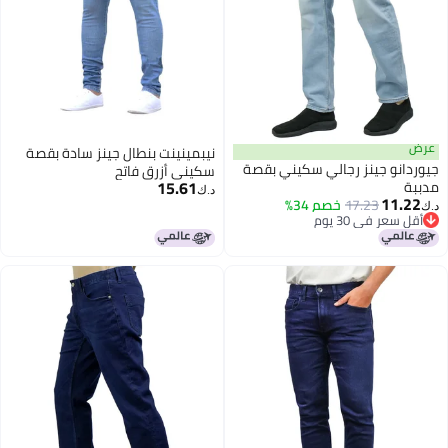
عرض
نيبمينينت بنطال جينز سادة بقصة
جيوردانو جينز رجالي سكيني بقصة
سكيني أزرق فاتح
15.61
مدببة
د.ك‏
11.22
17.23
خصم 34%
د.ك‏
أقل سعر في 30 يوم
أقل سعر في 30 يوم