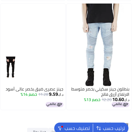
بنطلون جينز سكيني بخصر متوسط
جينز عصري ضيق بخصر عالي أسود
9.59
الارتفاع أزرق فاتح
11.28
خصم 14%
د.ك‏
10.60
12.20
خصم 13%
د.ك‏
البحث الشائع
ترتيب حسب
تصنيف حسب
محفظة رجالية
ملابس الحج والعمرة
تيشيرت
جينز رجالي