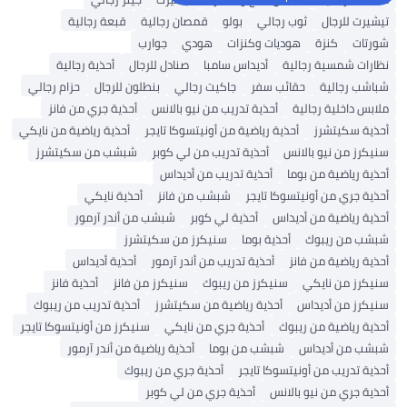
تيشيرت للرجال
ثوب رجالي
بولو
قمصان رجالية
قبعة رجالية
شورتات
كنزة
هوديات وكنزات
هودي
جوارب
نظارات شمسية رجالية
أديداس سامبا
صنادل للرجال
أحذية رجالية
شباشب رجالية
حقائب سفر
جاكيت رجالي
بنطلون للرجال
حزام رجالي
ملابس داخلية رجالية
أحذية تدريب من نيو بالانس
أحذية جري من فانز
أحذية سكيتشرز
أحذية رياضية من أونيتسوكا تايجر
أحذية رياضية من نايكي
سنيكرز من نيو بالانس
أحذية تدريب من لي كوبر
شبشب من سكيتشرز
أحذية رياضية من بوما
أحذية تدريب من أديداس
أحذية جري من أونيتسوكا تايجر
شبشب من فانز
أحذية نايكي
أحذية رياضية من أديداس
أحذية لي كوبر
شبشب من أندر آرمور
شبشب من ريبوك
أحذية بوما
سنيكرز من سكيتشرز
أحذية رياضية من فانز
أحذية تدريب من أندر آرمور
أحذية أديداس
سنيكرز من نايكي
سنيكرز من ريبوك
سنيكرز من فانز
أحذية فانز
سنيكرز من أديداس
أحذية رياضية من سكيتشرز
أحذية تدريب من ريبوك
أحذية رياضية من ريبوك
أحذية جري من نايكي
سنيكرز من أونيتسوكا تايجر
شبشب من أديداس
شبشب من بوما
أحذية رياضية من أندر آرمور
أحذية تدريب من أونيتسوكا تايجر
أحذية جري من ريبوك
أحذية جري من نيو بالانس
أحذية جري من لي كوبر