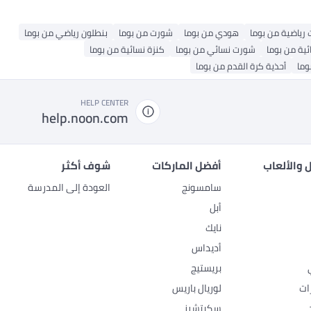
 رياضية من بوما
هودي من بوما
شورت من بوما
بنطلون رياضي من بوما
ئية من بوما
شورت نسائي من بوما
كنزة نسائية من بوما
وما
أحذية كرة القدم من بوما
HELP CENTER
help.noon.com
 والألعاب
أفضل الماركات
شوف أكثر
سامسونج
العودة إلى المدرسة
أبل
نايك
أديداس
بريستيج
ات
لوريال باريس
سكيتشرز