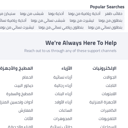
Popular Searches
حقائب ظهر
أحذية رياضية من بوما
أحذية بوما
شبشب من بوما
سنيكرز من
بنطلون من بوما
تيشيرت من بوما
شبشب نسائي من بوما
أحذية رياضية نسائ
بنطلون نسائي من بوما
بنطلون رياضي نسائي من بوما
تيشيرت نسائي من بوما
We're Always Here To Help
Reach out to us through any of these support channels
الإلكترونيات
الأزياء
المطبخ والأجهزة 
الجوالات
أزياء نسائية
الحمام
التابلت
أزياء رجالية
ديكور البيت
اللابتوبات
أزياء البنات
المطبخ والسفرة
الأجهزة المنزلية
أزياء الأولاد
أدوات وتحسين المنزل
الكاميرات
الساعات
المفارش
التلفزيونات
المجوهرات
الأثاث
السماعات
حقائب نسائية
الفناء والحديقة