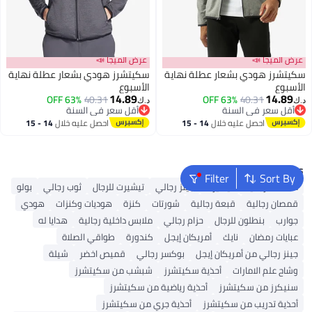
عرض الميجا 📣
عرض الميجا 📣
سكيتشرز هودي بشعار عطلة نهاية
سكيتشرز هودي بشعار عطلة نهاية
الأسبوع
الأسبوع
14.89
14.89
63% OFF
40.31
63% OFF
40.31
د.ك‏
د.ك‏
أقل سعر في السنة
أقل سعر في السنة
أقل سعر في السنة
أقل سعر في السنة
احصل عليه خلال
14 - 15
احصل عليه خلال
14 - 15
اغسطس
اغسطس
Popular Searches
Filter
Sort By
محفظة رجالية
تيشيرت
جينز رجالي
تيشيرت للرجال
ثوب رجالي
بولو
قمصان رجالية
قبعة رجالية
شورتات
كنزة
هوديات وكنزات
هودي
جوارب
بنطلون للرجال
حزام رجالي
ملابس داخلية رجالية
هدايا له
عبايات رمضان
نايك
أمريكان إيجل
كندورة
طواقي الصلاة
جينز رجالي من أمريكان إيجل
بوكسر رجالي
قميص اخضر
شيلة
وشاح علم الامارات
أحذية سكيتشرز
شبشب من سكيتشرز
سنيكرز من سكيتشرز
أحذية رياضية من سكيتشرز
أحذية تدريب من سكيتشرز
أحذية جري من سكيتشرز