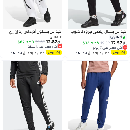
بنطال رياضي تيرو23 كلوب
اديداس بنطلون أديداس زد إن إي
منسوج
29
12.82
39.67
خصم 67%
12.
19.32
خصم 34%
د.ك‏
أقل سعر في السنة
سعر في 7 يوم
4
أقل سعر في السنة
سعر في 7 يوم
احصل عليه خلال
13 - 14
احصل عليه خلال
13 - 14
اغسطس
اغسطس