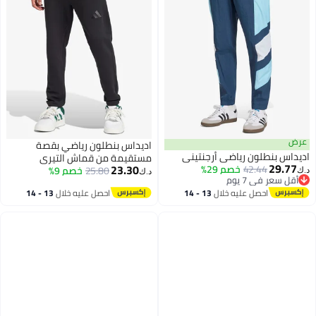
اديداس بنطلون رياضي بقصة
 بنطلون رياضي أرجنتيني
مستقيمة من قماش التيري
29.
23.30
42.44
خصم 29%
25.80
خصم 9%
الفرنسي لجميع المواسم
د.ك‏
سعر في 7 يوم
سعر في 7 يوم
احصل عليه خلال
13 - 14
احصل عليه خلال
13 - 14
اغسطس
اغسطس