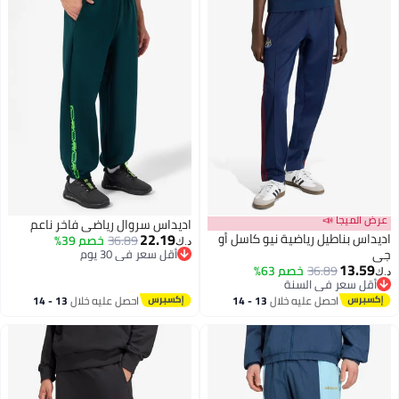
ميجا 📣
اديداس سروال رياضي فاخر ناعم
22.19
 بناطيل رياضية نيو كاسل أو
36.89
خصم 39%
د.ك‏
أقل سعر في 30 يوم
13.
أقل سعر في 30 يوم
36.89
خصم 63%
3
 سعر في السنة
 سعر في السنة
احصل عليه خلال
13 - 14
احصل عليه خلال
13 - 14
اغسطس
اغسطس