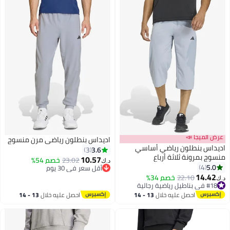
ميجا 📣
اديداس بنطلون رياضي مرن منسوج
س بنطلون رياضي أساسي
3.6
3
بمرونة ثلاثة أرباع
10.57
23.02
خصم 54%
د.ك‏
4
أقل سعر في 30 يوم
3
14.
أقل سعر في 30 يوم
22.10
خصم 34%
جالية
جالية
احصل عليه خلال
13 - 14
احصل عليه خلال
13 - 14
اغسطس
اغسطس