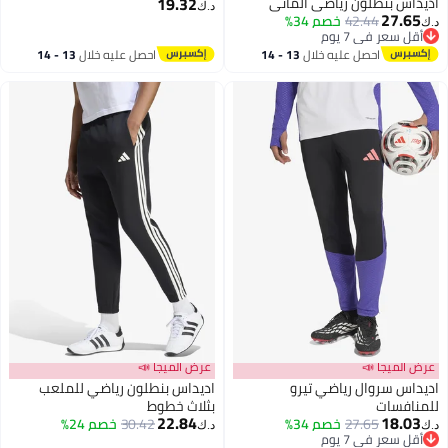
19.32
 بنطلون رياضي ألماني
د.ك‏
27.
42.44
خصم 34%
سعر في 7 يوم
سعر في 7 يوم
احصل عليه خلال
13 - 14
احصل عليه خلال
13 - 14
اغسطس
اغسطس
ميجا 📣
عرض الميجا 📣
 سروال رياضي تيرو
اديداس بنطلون رياضي للملعب
فسات
بثلاث خطوط
22.84
18.
27.65
خصم 34%
30.42
خصم 24%
د.ك‏
سعر في 7 يوم