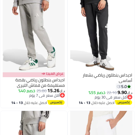
عرض الميجا 📣
س بنطلون رياضي بشعار
اديداس بنطلون رياضي بقصة
ي
مستقيمة من قماش التيري
3
15.26
25.80
خصم 40%
الفرنسي لجميع المواسم
9.
22.10
خصم 55%
د.ك‏
3
أقل سعر في 7 يوم
سعر في 30 يوم
أقل سعر في 7 يوم
سعر في 30 يوم
احصل عليه خلال
13 - 14
احصل عليه خلال
13 - 14
اغسطس
اغسطس