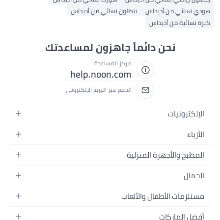
 نسائي من أديداس
بنطلون نسائي من أديداس
 نسائية من أديداس
نحن دائماً جاهزون لمساعدتك
مركز المساعدة
help.noon.com
الدعم عبر البريد الإلكتروني
إلكترونيات
جوالات
أزياء
تابلت
ياء نسائية
مطبخ والأجهزة المنزلية
لابتوبات
ياء رجالية
حمام
أجهزة المنزلية
جمال
ياء البنات
كور البيت
كاميرات
عطور
اء الأولاد
تلزمات الأطفال والألعاب
مطبخ والسفرة
تلفزيونات
مكياج
ساعات
حفاضات
وات وتحسين المنزل
سماعات
ضل الماركات