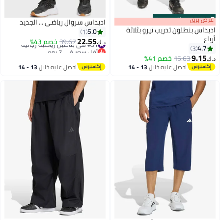
m
رق
00
·
باقي 100%
اديداس سروال رياضي ... الجديد
اديداس بنطلون تدريب تيرو بثلاثة
5.0
1
22.55
#31 في بناطيل رياضية رجالية
39.67
خصم 43%
د.ك‏
3
أقل سعر في 7 يوم
2
9.
#31 في بناطيل رياضية رجالية
15.63
خصم 41%
احصل عليه خلال
13 - 14
احصل عليه خلال
13 - 14
اغسطس
اغسطس