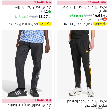
ميجا 📣
عرض الميجا 📣
س بنطلون رياضي برشلونة
اديداس بنطال رياضي تيرو24
ي
4.2
5
14.
39.67
خصم 63%
18.77
23.02
خصم 18%
د.ك‏
 سعر في السنة
 سعر في السنة
احصل عليه خلال
13 - 14
احصل عليه خلال
13 - 14
اغسطس
اغسطس
عرض الميجا 📣
س بنطلون مجموعة دول
اديداس بنطلون مانشستر يونايتد
أوف تيرو