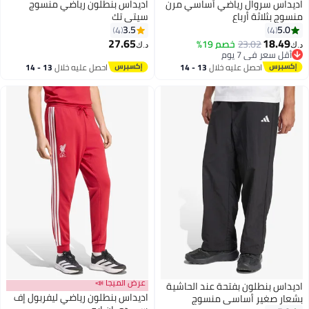
س سروال رياضي أساسي مرن
اديداس بنطلون رياضي منسوج
بثلاثة أرباع
سيتي تك
3.5
4
4
27.65
18.
23.02
خصم 19%
د.ك‏
3
سعر في 7 يوم
سعر في 7 يوم
احصل عليه خلال
13 - 14
احصل عليه خلال
13 - 14
اغسطس
اغسطس
عرض الميجا 📣
 بنطلون بفتحة عند الحاشية
اديداس بنطلون رياضي ليفربول إف
 صغير أساسي منسوج