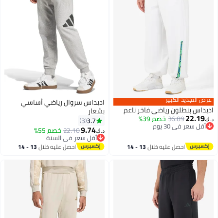
تجديد الكبير
اديداس سروال رياضي أساسي
 بنطلون رياضي فاخر ناعم
بشعار
22.
36.89
خصم 39%
3.7
3
سعر في 30 يوم
9.74
22.10
خصم 55%
د.ك‏
سعر في 30 يوم
أقل سعر في السنة
أقل سعر في السنة
احصل عليه خلال
13 - 14
احصل عليه خلال
13 - 14
اغسطس
اغسطس