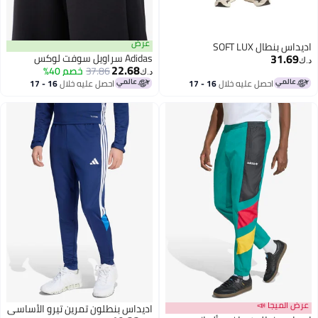
عرض
طال SOFT LUX
31.
Adidas سراويل سوفت لوكس
22.68
37.86
خصم 40%
د.ك‏
احصل عليه خلال
16 - 17
احصل عليه خلال
16 - 17
اغسطس
اغسطس
ميجا 📣
اديداس بنطلون تمرين تيرو الأساسي