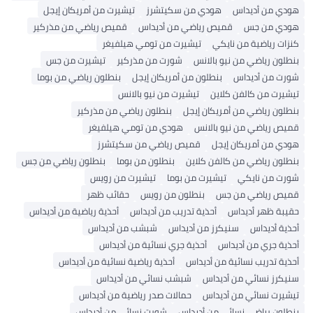
 من أديداس
هودي من سكيتشرز
تيشيرت من أمريكان إيجل
ي من جس
قميص رياضي من أديداس
قميص رياضي من مذركير
ت رياضية من نايكي
تيشيرت من تومي هيلفيغر
ون رياضي من نيو بالانس
شورت من مذركير
تيشيرت من جس
 من أديداس
بنطلون من أمريكان إيجل
بنطلون رياضي من بوما
رت من كالفن كلاين
تيشيرت من نيو بالانس
ون رياضي من أمريكان إيجل
بنطلون رياضي من مذركير
 رياضي من نيو بالانس
هودي من تومي هيلفيغر
 من أمريكان إيجل
قميص رياضي من سكيتشرز
ون رياضي من كالفن كلاين
بنطلون من بوما
بنطلون رياضي من جس
 من نايكي
تيشيرت من بوما
تيشيرت من رويس
ص رياضي من جس
بنطلون من رويس
حقائب ظهر
ة ظهر أديداس
أحذية تدريب من أديداس
أحذية رياضية من أديداس
ة أديداس
سنيكرز من أديداس
شبشب من أديداس
ة جري من أديداس
أحذية جري نسائية من أديداس
ة تدريب نسائية من أديداس
أحذية رياضية نسائية من أديداس
رز نسائي من أديداس
شبشب نسائي من أديداس
رت نسائي من أديداس
حمالات صدر رياضية من أديداس
ون رياضي نسائي من أديداس
شورت نسائي من أديداس