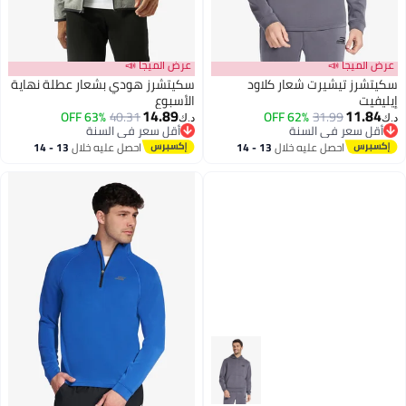
عرض الميجا 📣
عرض الميجا 📣
سكيتشرز تيشيرت شعار كلاود
سكيتشرز هودي بشعار عطلة نهاية
إيليفيت
الأسبوع
14.89
11.84
63% OFF
40.31
62% OFF
31.99
د.ك‏
د.ك‏
أقل سعر في السنة
أقل سعر في السنة
أقل سعر في السنة
أقل سعر في السنة
احصل عليه خلال
13 - 14
احصل عليه خلال
13 - 14
اغسطس
اغسطس