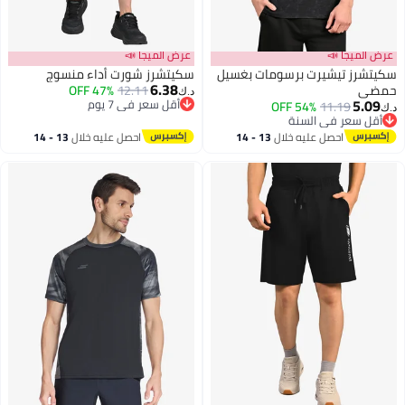
عرض الميجا 📣
عرض الميجا 📣
سكيتشرز تيشيرت برسومات بغسيل
سكيتشرز شورت أداء منسوج
6.38
حمضي
12.11
47% OFF
د.ك‏
5.09
أقل سعر في 7 يوم
54% OFF
11.19
د.ك‏
أقل سعر في 7 يوم
أقل سعر في السنة
أقل سعر في السنة
احصل عليه خلال
13 - 14
احصل عليه خلال
13 - 14
اغسطس
اغسطس