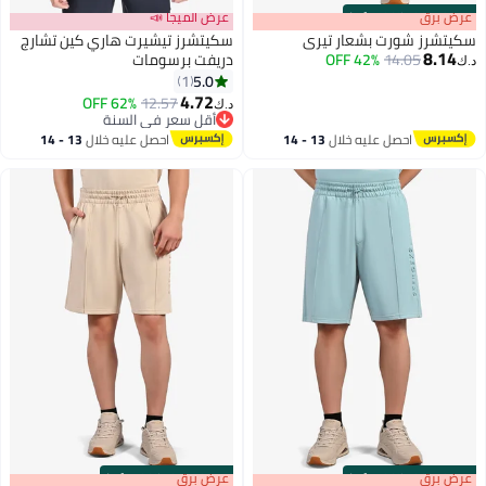
s
00
:
m
عرض برق
00
·
100% Left
عرض الميجا 📣
سكيتشرز شورت بشعار تيري
سكيتشرز تيشيرت هاري كين تشارج
8.14
14.05
42% OFF
دريفت برسومات
د.ك‏
5.0
1
4.72
62% OFF
12.57
د.ك‏
أقل سعر في السنة
أقل سعر في السنة
احصل عليه خلال
13 - 14
احصل عليه خلال
13 - 14
اغسطس
اغسطس
s
00
:
m
عرض برق
00
·
100% Left
s
00
:
m
عرض برق
00
·
100% Left