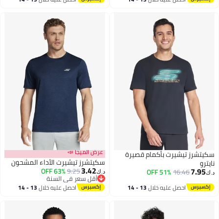
اغسطس
اغسطس
عرض الميجا 📣
سكيتشرز تيشيرت بأكمام قصيرة
سكيتشرز تيشيرت الأداء المشحون
نايترو
3.42
7.95
63% OFF
9.25
51% OFF
16.46
د.ك‏
د.ك‏
أقل سعر في السنة
أقل سعر في السنة
احصل عليه خلال
13 - 14
احصل عليه خلال
13 - 14
اغسطس
اغسطس