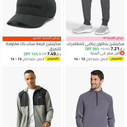
عرض الميجا 📣
عرض التجديد الكبير
سكيتشرز بنطلون رياضي للمغامرات
سكيتشرز قبعة سناب باك مقاومة
7.21
16.46
56% OFF
للتمزق
د.ك‏
7.49
أقل سعر في السنة
14% OFF
8.78
د.ك‏
أقل سعر في السنة
احصل عليه خلال
13 - 14
احصل عليه خلال
13 - 14
اغسطس
اغسطس