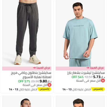
عرض الميجا 📣
عرض الميجا 📣
سكيتشرز تيشيرت بشعار بارز
سكيتشرز بنطلون رياضي مريح
5.73
12.57
54% OFF
لعطلة نهاية الأسبوع
د.ك‏
9.80
أقل سعر في السنة
57% OFF
23.30
د.ك‏
أقل سعر في السنة
أقل سعر في السنة
أقل سعر في السنة
احصل عليه خلال
13 - 14
احصل عليه خلال
13 - 14
اغسطس
اغسطس