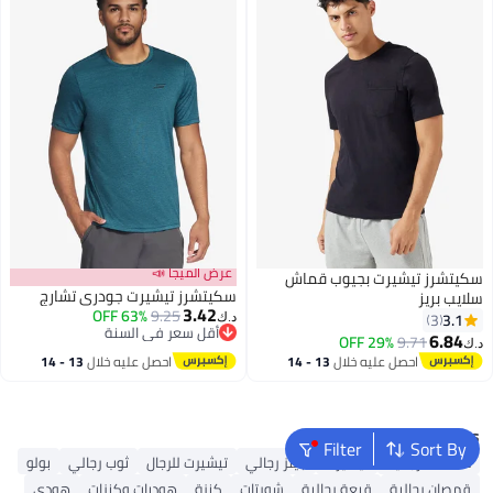
عرض الميجا 📣
سكيتشرز تيشيرت بجيوب قماش
سكيتشرز تيشيرت جودري تشارج
سلايب بريز
3.42
63% OFF
9.25
3.1
3
د.ك‏
أقل سعر في السنة
6.84
29% OFF
9.71
د.ك‏
أقل سعر في السنة
احصل عليه خلال
13 - 14
احصل عليه خلال
13 - 14
اغسطس
اغسطس
Popular Searches
Filter
Sort By
محفظة رجالية
تيشيرت
جينز رجالي
تيشيرت للرجال
ثوب رجالي
بولو
قمصان رجالية
قبعة رجالية
شورتات
كنزة
هوديات وكنزات
هودي