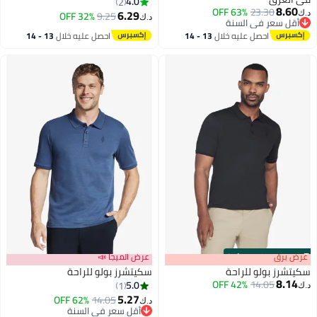
4.0
2
8.60
63% OFF
23.30
6.29
32% OFF
9.25
د.ك‏
د.ك‏
أقل سعر في السنة
أقل سعر في السنة
احصل عليه خلال
13 - 14
احصل عليه خلال
13 - 14
اغسطس
اغسطس
s
00
:
m
عرض برق
00
·
100% Left
عرض الميجا 📣
سكيتشرز بولو للراحة
سكيتشرز بولو للراحة
8.14
42% OFF
14.05
5.0
1
د.ك‏
5.27
62% OFF
14.05
د.ك‏
أقل سعر في السنة