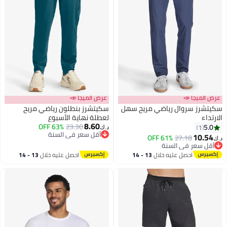
عرض الميجا 📣
عرض الميجا 📣
سكيتشرز سروال رياضي مريح سهل
سكيتشرز بنطلون رياضي مريح
الارتداء
لعطلة نهاية الأسبوع
8.60
63% OFF
23.30
5.0
1
د.ك‏
أقل سعر في السنة
10.54
61% OFF
27.18
د.ك‏
أقل سعر في السنة
أقل سعر في السنة
أقل سعر في السنة
احصل عليه خلال
13 - 14
احصل عليه خلال
13 - 14
اغسطس
اغسطس