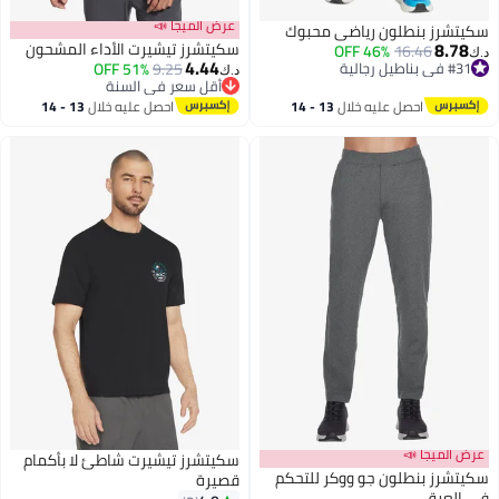
عرض الميجا 📣
سكيتشرز بنطلون رياضي محبوك
8.78
سكيتشرز تيشيرت الأداء المشحون
46% OFF
16.46
د.ك‏
4.44
#31 في بناطيل رجالية
9.25
51% OFF
د.ك‏
#31 في بناطيل رجالية
أقل سعر في السنة
أقل سعر في السنة
احصل عليه خلال
13 - 14
احصل عليه خلال
13 - 14
اغسطس
اغسطس
عرض الميجا 📣
سكيتشرز تيشيرت شاطئ لا بأكمام
سكيتشرز بنطلون جو ووكر للتحكم
قصيرة
في العرق