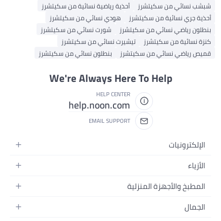
شبشب نسائي من سكيتشرز
أحذية رياضية نسائية من سكيتشرز
أحذية جري نسائية من سكيتشرز
هودي نسائي من سكيتشرز
بنطلون رياضي نسائي من سكيتشرز
شورت نسائي من سكيتشرز
كنزة نسائية من سكيتشرز
تيشيرت نسائي من سكيتشرز
قميص رياضي نسائي من سكيتشرز
بنطلون نسائي من سكيتشرز
We're Always Here To Help
HELP CENTER
help.noon.com
EMAIL SUPPORT
الإلكترونيات
الجوالات
الأزياء
التابلت
أزياء نسائية
المطبخ والأجهزة المنزلية
اللابتوبات
أزياء رجالية
الحمام
الأجهزة المنزلية
الجمال
أزياء البنات
ديكور البيت
الكاميرات