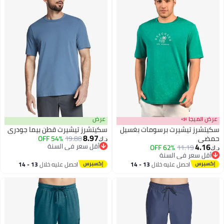
عرض الميجا 📣
عرض
سكيتشرز تيشيرت برسومات بغسيل
سكيتشرز تيشيرت قطن بيما جودري
8.97
حمضي
19.88
54% OFF
د.ك‏
4.16
أقل سعر في السنة
62% OFF
11.19
د.ك‏
أقل سعر في السنة
أقل سعر في السنة
أقل سعر في السنة
احصل عليه خلال
13 - 14
احصل عليه خلال
13 - 14
اغسطس
اغسطس