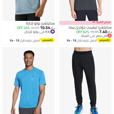
عرض الميجا 📣
سكيتشرز بولو إجازة
10.54
سكيتشرز تيشيرت جودري بيما
24% OFF
14.05
د.ك‏
7.40
19.88
62% OFF
#30 في بولو للرجال
د.ك‏
أقل سعر في السنة
#30 في بولو للرجال
أقل سعر في السنة
احصل عليه خلال
13 - 14
احصل عليه خلال
13 - 14
اغسطس
اغسطس