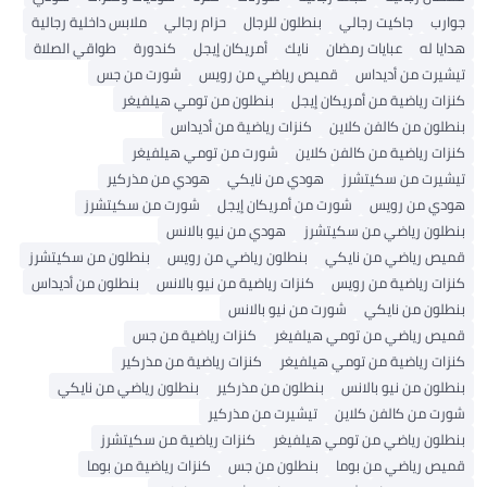
جوارب
جاكيت رجالي
بنطلون للرجال
حزام رجالي
ملابس داخلية رجالية
هدايا له
عبايات رمضان
نايك
أمريكان إيجل
كندورة
طواقي الصلاة
تيشيرت من أديداس
قميص رياضي من رويس
شورت من جس
كنزات رياضية من أمريكان إيجل
بنطلون من تومي هيلفيغر
بنطلون من كالفن كلاين
كنزات رياضية من أديداس
كنزات رياضية من كالفن كلاين
شورت من تومي هيلفيغر
تيشيرت من سكيتشرز
هودي من نايكي
هودي من مذركير
هودي من رويس
شورت من أمريكان إيجل
شورت من سكيتشرز
بنطلون رياضي من سكيتشرز
هودي من نيو بالانس
قميص رياضي من نايكي
بنطلون رياضي من رويس
بنطلون من سكيتشرز
كنزات رياضية من رويس
كنزات رياضية من نيو بالانس
بنطلون من أديداس
بنطلون من نايكي
شورت من نيو بالانس
قميص رياضي من تومي هيلفيغر
كنزات رياضية من جس
كنزات رياضية من تومي هيلفيغر
كنزات رياضية من مذركير
بنطلون من نيو بالانس
بنطلون من مذركير
بنطلون رياضي من نايكي
شورت من كالفن كلاين
تيشيرت من مذركير
بنطلون رياضي من تومي هيلفيغر
كنزات رياضية من سكيتشرز
قميص رياضي من بوما
بنطلون من جس
كنزات رياضية من بوما