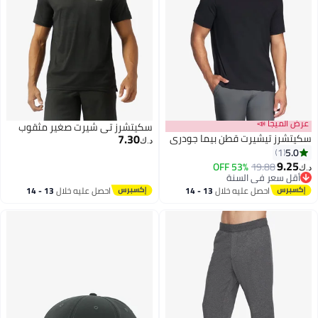
عرض الميجا 📣
سكيتشرز تي شيرت صغير مثقوب
7.30
سكيتشرز تيشيرت قطن بيما جودري
د.ك‏
5.0
1
9.25
53% OFF
19.88
د.ك‏
أقل سعر في السنة
أقل سعر في السنة
احصل عليه خلال
13 - 14
احصل عليه خلال
13 - 14
اغسطس
اغسطس