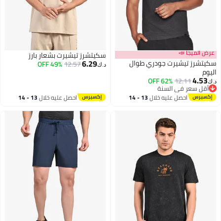
عرض الميجا 📣
سكيتشرز تيشيرت بشعار بارز
6.29
سكيتشرز تيشيرت جودري طوال
49% OFF
12.57
د.ك‏
اليوم
4.53
62% OFF
12.11
د.ك‏
أقل سعر في السنة
أقل سعر في السنة
احصل عليه خلال
13 - 14
احصل عليه خلال
13 - 14
اغسطس
اغسطس