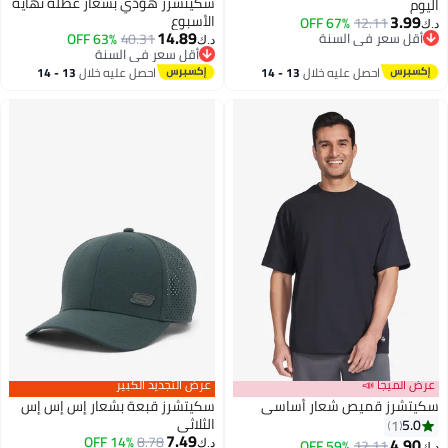
سكيتشرز هودي بشعار عطلة نهاية
اليوم
3.99
الأسبوع
67% OFF
12.11
د.ك‏
14.89
أقل سعر في السنة
40.31
63% OFF
د.ك‏
أقل سعر في السنة
أقل سعر في السنة
أقل سعر في السنة
احصل عليه خلال
13 - 14
احصل عليه خلال
13 - 14
اغسطس
اغسطس
عرض الميجا 📣
عرض التجديد الكبير
سكيتشرز قميص شعار أساسي
سكيتشرز قبعة بشعار إس إس إس
الثلاثي
5.0
1
7.49
14% OFF
8.78
4.90
59% OFF
12.11
د.ك‏
د.ك‏