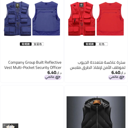
سترة عاكسة متعددة الجيوب
Company Group Built Reflective
لموظف الأمن لإنقاذ الطرق ملابس
Vest Multi-Pocket Security Officer
6.40
6.40
العمل حد أدنى للطلب
Road Rescue Work Clothes A
د.ك‏
د.ك‏
Minimum Order