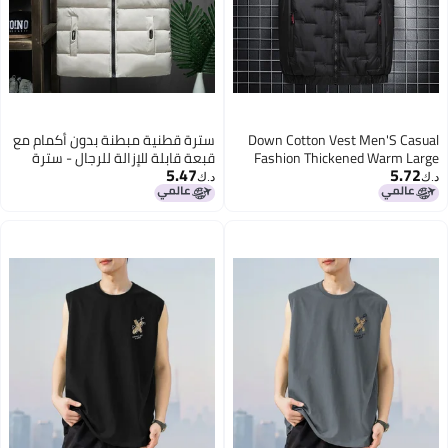
Down Cotton Vest Men'S Casual
سترة قطنية مبطنة بدون أكمام مع
Fashion Thickened Warm Large
قبعة قابلة للإزالة للرجال - سترة
5.47
5.72
Size Waistcoat Cotton Vest Jacket
كورية عصرية دافئة وسميكة مع
د.ك‏
د.ك‏
حزام
2