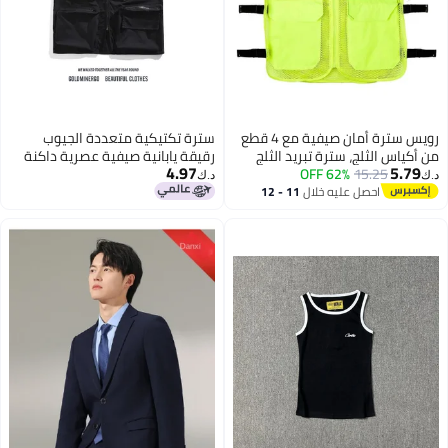
رويس سترة أمان صيفية مع 4 قطع
سترة تكتيكية متعددة الجيوب
من أكياس الثلج، سترة تبريد الثلج
رقيقة يابانية صيفية عصرية داكنة
4.97
5.79
15.25
62% OFF
للرجال والنساء، سترة رائعة للعمل
للموضة الشارع الرفيعة، سترة
د.ك‏
د.ك‏
في الطقس الحار، سترات
فضفاضة
احصل عليه خلال
11 - 12
اغسطس
عاكسةملابس تبريد خارجية مقاومة
للحرارة وقابلة للتنفس