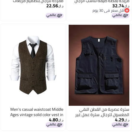
مريحة بقصة ضيقة تناسب الرجال
مفردة للرجال بتصميم مربعات
22.56
32.74
في حفلات الزفاف
عصرية، جاكيت بدلة كاجوال للرجال
د.ك‏
د.ك‏
أقل سعر في 30 يوم
أقل سعر في 30 يوم
سترة عصرية من القطن النقي
Men's casual waistcoat Middle
المغسول للرجال، سترة عمل غير
Ages vintage solid color vest in
4.80
4.29
رسمية في الهواء الطلق، سترة
stock manufacturers direct M98
د.ك‏
د.ك‏
جبلية، سترة عصرية تناسب جميع
2
الأذواق