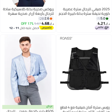
2025 صيفي للرجال سترة عصرية
ريوكس صدرية بدلة كلاسيكية سادة
كورية نحيفة سترة بدلة كبيرة الحجم
للرجال بأربعة أزرار، صدرية سهرة
5XL سترة 8702
عادية، صدريات عمل بدون أكمام،
2.6
5.0
28
1
سترة بليزر ضيقة بصدر واحد، إغلاق
4.68
4.21
17% OFF
5.67
د.ك‏
د.ك‏
4
4
بأزرار وأشرطة خلفية قابلة للتعديل،
احصل عليه خلال
11 - 12
مناسبة للمناسبات الرسمية وغير
اغسطس
الرسمية، لون سادة كلاسيكي
للعمل والملابس غير الرسمية
عرض
رويس سترة أمان صيفية مع 4 قطع
ASOS بليزر كاجوال معدني للرجال
من أكياس الثلج، سترة تبريد ثلجية