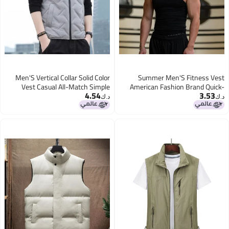
Men'S Vertical Collar Solid Color
Summer Men'S Fitness Vest
Vest Casual All-Match Simple
American Fashion Brand Quick-
4.54
3.53
Ware Vest Warm Windproof
Drying Threaded Tight Vest Men'S
د.ك‏
د.ك‏
Shoulder-Free Jacket For Men
Solid Color Sports Sleeveless Base
3
4
Shirt