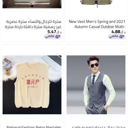
2021 New Vest Men's Spring and
سترة للرجال والنساء سترة عصرية
Autumn Casual Outdoor Multi-
غير رسمية سترة دافئة باردة سترة
5.47
4.88
pocket Velvet Vest Loose Middle-
قطنية بلون موحد مصنع للرجال
د.ك‏
د.ك‏
aged Men's 7882
2
سترات رجال جديدة بتصميم كوري
National Fashion Retro Nostalgic