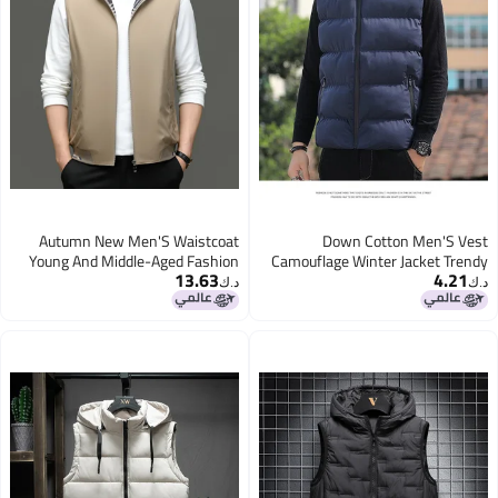
Autumn New Men'S Waistcoat
Down Cotton Men'S Vest
Young And Middle-Aged Fashion
Camouflage Winter Jacket Trendy
13.63
4.21
Casual Zipper Stand Collar Thin
Loose Versatile Cotton Coat Thick
د.ك‏
د.ك‏
Cardigan Coat Men'S Vest
Warm Couple Outerwear
Generation