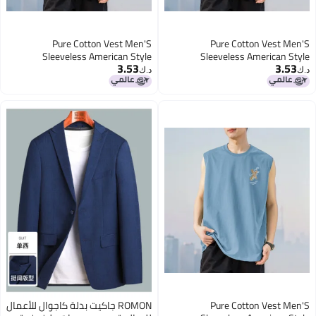
Pure Cotton Vest Men'S
Pure Cotton Vest Men'S
Sleeveless American Style
Sleeveless American Style
3.53
3.53
Waistcoat Summer Outer Wear
Waistcoat Summer Outer Wear
د.ك‏
د.ك‏
Loose Fashionable Round Neck
Loose Fashionable Round Neck
Pure Cotton Cut Sleeve Thin Style
Pure Cotton Cut Sleeve Thin Style
Pure Cotton Vest Men'S
ROMON جاكيت بدلة كاجوال للأعمال