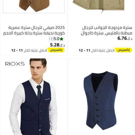
سترة مزدوجة الجوانب للرجال
2025 صيفي للرجال سترة عصرية
مبطنة بالفليس، سترة كاجوال
كورية نحيفة سترة بدلة كبيرة الحجم
6.76
للصيد في الهواء الطلق، للرجال في
5XL سترة 8702
5.0
1
د.ك‏
منتصف العمر وكبار السن، مزينة
5.28
د.ك‏
4
بالتطريز
احصل عليه خلال
11 - 12
احصل عليه خلال
11 - 12
اغسطس
اغسطس