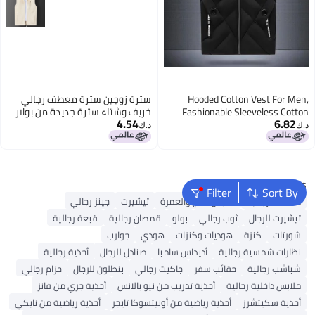
Hooded Cotton Vest For Men,
سترة زوجين سترة معطف رجالي
Fashionable Sleeveless Cotton
خريف وشتاء سترة جديدة من بولار
4.54
6.82
Jacket, Youth Slim Fit Vest, Warm
فليس سترة خارجية بياقة واقفة
د.ك‏
د.ك‏
Waistcoat
Popular Searches
Filter
Sort By
محفظة رجالية
ملابس الحج والعمرة
تيشيرت
جينز رجالي
تيشيرت للرجال
ثوب رجالي
بولو
قمصان رجالية
قبعة رجالية
شورتات
كنزة
هوديات وكنزات
هودي
جوارب
نظارات شمسية رجالية
أديداس سامبا
صنادل للرجال
أحذية رجالية
شباشب رجالية
حقائب سفر
جاكيت رجالي
بنطلون للرجال
حزام رجالي
ملابس داخلية رجالية
أحذية تدريب من نيو بالانس
أحذية جري من فانز
أحذية سكيتشرز
أحذية رياضية من أونيتسوكا تايجر
أحذية رياضية من نايكي