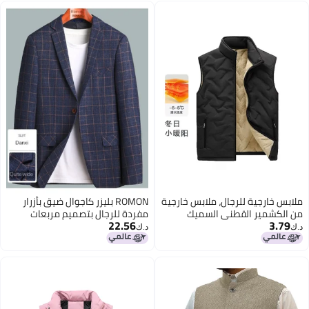
ملابس خارجية للرجال، ملابس خارجية
ROMON بليزر كاجوال ضيق بأزرار
من الكشمير القطني السميك
مفردة للرجال بتصميم مربعات
22.56
3.79
المقاوم للرياح، جاكيتات قطنية ذات
عصرية، جاكيت بدلة كاجوال للرجال
د.ك‏
د.ك‏
ياقة واقفة بحجم كبير فضفاض،
ملابس خارجية قطنية دافئة