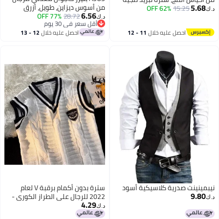
5.68
من أسوس ديزاين، طويل، أزرق
15.25
62% OFF
للرجال والنساء، سترة تبريد للعمل
د.ك‏
6.56
77% OFF
28.72
في الطقس الحار، ملابس تبريد
د.ك‏
أقل سعر في 30 يوم
خارجية مقاومة للحرارة وجيدة
أقل سعر في 30 يوم
احصل عليه خلال
11 - 12
احصل عليه خلال
12 - 13
التهوية، لون أسود
اغسطس
اغسطس
نيبمينينت صدرية كلاسيكية أسود
سترة بدون أكمام برقبة V لعام
9.80
2022 للرجال على الطراز الكوري -
د.ك‏
4.29
ملابس خارجية عصرية فضفاضة
د.ك‏
وأنيقة محبوكة