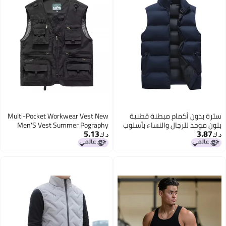
سترة بدون أكمام مبطنة قطنية
Multi-Pocket Workwear Vest New
بلون موحد للرجال والنساء بأسلوب
Men'S Vest Summer Pography
5.13
3.87
كوري عشوائي فضفاض للطلاب
Fishing Multi-Pocket Vest Outdoor
د.ك‏
د.ك‏
دافئة
Jacket For Men
4