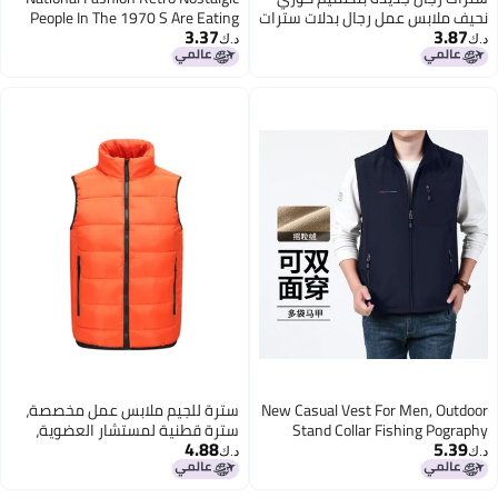
نحيف ملابس عمل رجال بدلات سترات
People In The 1970 S Are Eating
3.37
3.87
رجال عرسان ملابس عمل رجال
And Watching Waistcoat
د.ك‏
د.ك‏
Sleeveless Vest T-Shirt Men'S
4
Summer Loose
New Casual Vest For Men, Outdoor
سترة للجيم ملابس عمل مخصصة،
Stand Collar Fishing Pography
سترة قطنية لمستشار العضوية،
4.88
5.39
Advertising Vest With Multiple
سترة دافئة سميكة مطبوعة
د.ك‏
د.ك‏
Pockets And Fleece Lining
لموظف السوبرماركت