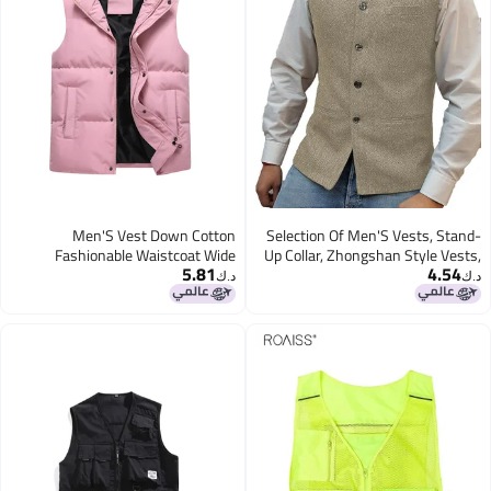
Men'S Vest Down Cotton
Selection Of Men'S Vests, Stand-
Fashionable Waistcoat Wide
Up Collar, Zhongshan Style Vests,
5.81
4.54
Shoulder Width Couple Thickened
Herringbone Vests, , Ready-Made
د.ك‏
د.ك‏
Outer Wearing Vest Women'S
Vests
Warm Fashionable Cotton Vest