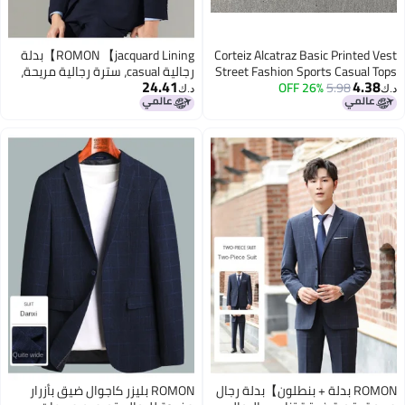
Corteiz Alcatraz Basic Printed Vest
ROMON 【jacquard Lining】بدلة
Street Fashion Sports Casual Tops
رجالية casual، سترة رجالية مريحة،
24.41
4.38
5.98
26% OFF
For Men And Women
ملابس خارجية رجالية minimalist،
د.ك‏
د.ك‏
بدلة ذات صدر واحد للتنقل
ROMON بدلة + بنطلون】بدلة رجال
ROMON بليزر كاجوال ضيق بأزرار