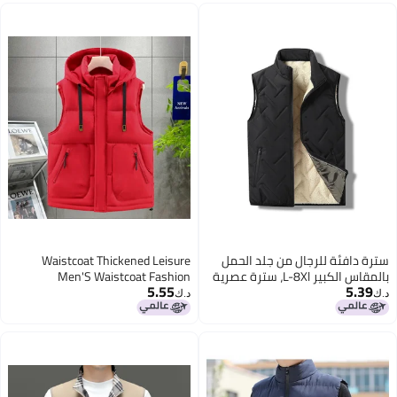
سترة دافئة للرجال من جلد الحمل
Waistcoat Thickened Leisure
بالمقاس الكبير L-8Xl، سترة عصرية
Men'S Waistcoat Fashion
5.55
5.39
تناسب جميع الأوقات
Waistcoat Sleeveless Plus Size
د.ك‏
د.ك‏
5519
2