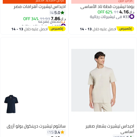
بوما تيشيرت قطة تاد الأساسي
اديداس تيشيرت أهرامات مصر
4.16
62% OFF
11
5.0
4
د.ك‏
#33 في تيشيرتات رجالية
7.86
34% OFF
11.93
د.ك‏
#33 في تيشيرتات رجالية
2
2
#19 في تيشيرتات رجالية
أقل سعر في 30 يوم
احصل عليه خلال
13 - 14
احصل عليه خلال
13 - 14
بتخلّص بسرعة
اغسطس
اغسطس
#19 في تيشيرتات رجالية
اديداس تيشيرت بشعار صغير
سانثوم تيشيرت درينكول بولو أزرق
أساسي
3.4
15