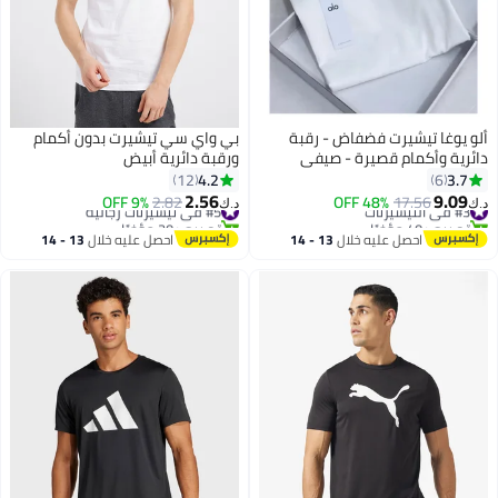
ألو يوغا تيشيرت فضفاض - رقبة
بي واي سي تيشيرت بدون أكمام
دائرية وأكمام قصيرة - صيفي
ورقبة دائرية أبيض
بأكمام قصيرة
4.2
3.7
12
6
2.56
9.09
#3 في التيشيرتات
17.56
48% OFF
#5 في تيشيرتات رجالية
2.82
9% OFF
د.ك‏
د.ك‏
تم بيع +40 مؤخرًا
تم بيع +20 مؤخرًا
#3 في التيشيرتات
#5 في تيشيرتات رجالية
احصل عليه خلال
13 - 14
احصل عليه خلال
13 - 14
اغسطس
اغسطس