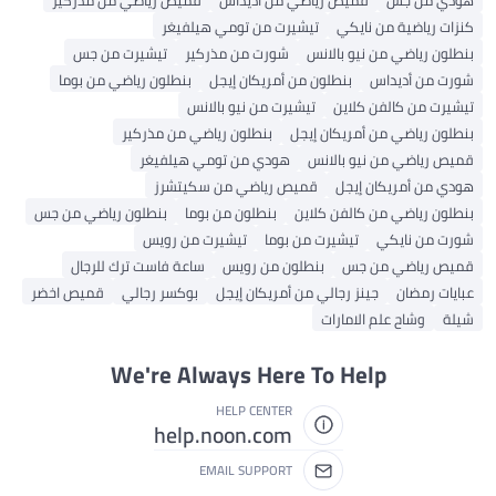
كنزات رياضية من نايكي
تيشيرت من تومي هيلفيغر
بنطلون رياضي من نيو بالانس
شورت من مذركير
تيشيرت من جس
شورت من أديداس
بنطلون من أمريكان إيجل
بنطلون رياضي من بوما
تيشيرت من كالفن كلاين
تيشيرت من نيو بالانس
بنطلون رياضي من أمريكان إيجل
بنطلون رياضي من مذركير
قميص رياضي من نيو بالانس
هودي من تومي هيلفيغر
هودي من أمريكان إيجل
قميص رياضي من سكيتشرز
بنطلون رياضي من كالفن كلاين
بنطلون من بوما
بنطلون رياضي من جس
شورت من نايكي
تيشيرت من بوما
تيشيرت من رويس
قميص رياضي من جس
بنطلون من رويس
ساعة فاست ترك للرجال
عبايات رمضان
جينز رجالي من أمريكان إيجل
بوكسر رجالي
قميص اخضر
شيلة
وشاح علم الامارات
We're Always Here To Help
HELP CENTER
help.noon.com
EMAIL SUPPORT