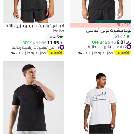
s
00
:
m
عرض برق
00
·
100% Left
اديداس تيشيرت سيرينو مزين بثلاثة
بوما تيشيرت بولي أساسي
خطوط
4.1
51
4.6
14
6.01
11.65
34% OFF
9.15
9% OFF
12.85
د.ك‏
د.ك‏
2
#17 في تيشيرتات رجالية
#3 في تيشيرتات رياضية رجالية
#17 في تيشيرتات رجالية
#3 في تيشيرتات رياضية رجالية
احصل عليه خلال
13 - 14
احصل عليه خلال
13 - 14
اغسطس
اغسطس