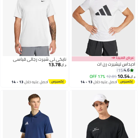
عرض الميجا 📣
نايكي تي شيرت رجالي قياسي
13.78
اديداس تيشيرت رن ات
د.ك‏
4.6
15
10.54
17% OFF
12.85
د.ك‏
احصل عليه خلال
13 - 14
احصل عليه خلال
13 - 14
اغسطس
اغسطس