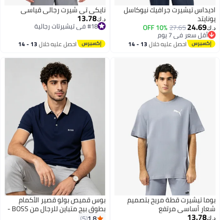
اديداس تيشيرت جرافيك نيوكاسل
نايكي تي شيرت رجالي قياسي
13.78
يونايتد
د.ك‏
24.69
#18 في تيشيرتات رجالية
10% OFF
27.65
د.ك‏
#18 في تيشيرتات رجالية
أقل سعر في 7 يوم
أقل سعر في 7 يوم
احصل عليه خلال
13 - 14
احصل عليه خلال
13 - 14
اغسطس
اغسطس
بوما تيشيرت قطة مريح بتصميم
بوس قميص بولو قصير الأكمام
شعار أساسي مرتفع
بطوق بيج متباين للرجال من BOSS -
13.78
أزرق داكن
1.8
5
د.ك‏