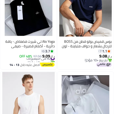
بوس قميص بولو قطن من BOSS
Alo Yoga تي شيرت فضفاض - ياقة
للرجال بشعار و حواف متباينة - لون
دائرية - أكمام قصيرة - صيفي
أزرق داكن
3.7
1.1
6
7
9.09
9.08
#2 في التيشيرتات
17.56
48% OFF
د.ك‏
د.ك‏
8
تم بيع +10 مؤخرًا
تم بيع +40 مؤخرًا
تم بيع +10 مؤخرًا
#2 في التيشيرتات
احصل عليه خلال
13 - 14
اغسطس