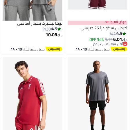
عرض الميجا 📣
بوما تيشيرت بشعار أساسي
اديداس سكوادرا 25 جيرسي
4.5
130
4.5
44
10.08
د.ك‏
6.01
34% OFF
9.15
د.ك‏
3
6
أقل سعر في 7 يوم
أقل سعر في 7 يوم
احصل عليه خلال
13 - 14
احصل عليه خلال
13 - 14
اغسطس
اغسطس