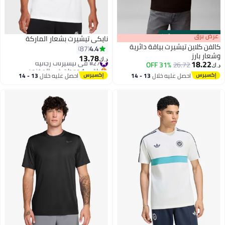
s
00
:
m
عرض برق
00
·
100% Left
نايكي تيشيرت بشعار الماركة
كالفن كلاين تيشيرت بياقة دائرية
4.4
87
وشعار بارز
13.78
#27 في تيشيرتات رجالية
د.ك‏
18.22
31% OFF
26.72
باقي 1 وحدات في المخزون
د.ك‏
8
#27 في تيشيرتات رجالية
احصل عليه خلال
13 - 14
احصل عليه خلال
13 - 14
اغسطس
اغسطس