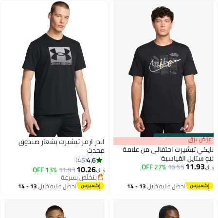
s
00
:
m
عرض برق
00
·
100% Left
اندر ارمر تيشيرت بشعار صندوق
نايكي تيشيرت احتفالي من علامة
محدث
نيو ستايل القياسية
4.6
45
11.93
27% OFF
16.55
10.26
13% OFF
11.93
د.ك‏
د.ك‏
4
بتخلّص بسرعة
بتخلّص بسرعة
احصل عليه خلال
13 - 14
احصل عليه خلال
13 - 14
اغسطس
اغسطس