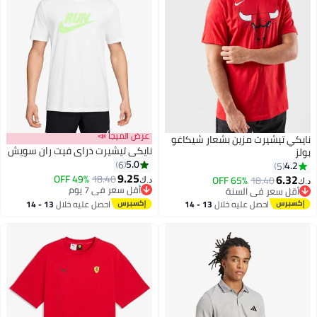
عرض الميجا 📣
نايكي تيشيرت مزين بشعار شيكاغو
نايكي تيشيرت دراي فيت ران سويش
بولز
5.0
6
4.2
5
9.25
6.32
49% OFF
18.40
65% OFF
18.40
د.ك‏
د.ك‏
8
أقل سعر في 7 يوم
أقل سعر في السنة
أقل سعر في 7 يوم
أقل سعر في السنة
احصل عليه خلال
13 - 14
احصل عليه خلال
13 - 14
اغسطس
اغسطس