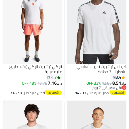
اديداس تيشيرت تدريب أساسي
نايكي تيشيرت نايكي فِت مطبوع
بشعار الـ 3 خطوط
عليه عبارة
4.7
3.4
3
9
7.16
8.51
48% OFF
13.78
33% OFF
12.85
د.ك‏
د.ك‏
أقل سعر في 7 يوم
أقل سعر في 7 يوم
احصل عليه خلال
13 - 14
احصل عليه خلال
13 - 14
اغسطس
اغسطس