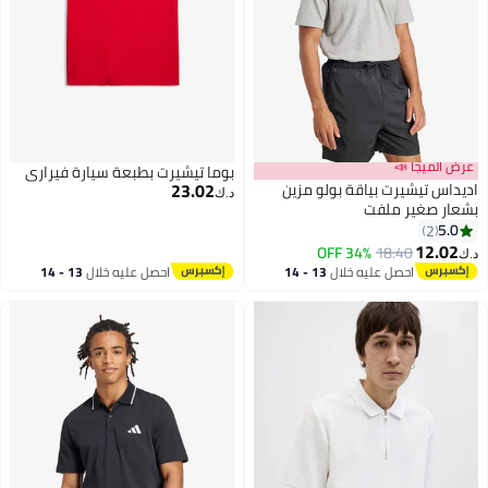
عرض الميجا 📣
بوما تيشيرت بطبعة سيارة فيراري
23.02
اديداس تيشيرت بياقة بولو مزين
د.ك‏
بشعار صغير ملفت
5.0
2
3
12.02
34% OFF
18.40
د.ك‏
احصل عليه خلال
13 - 14
احصل عليه خلال
13 - 14
اغسطس
اغسطس