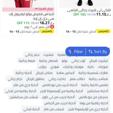
عرض الميجا 📣
نايكي تي شيرت رجالي قياسي
11.15
اديداس قميص بولو ليفربول إف
19% OFF
13.78
د.ك‏
سي دي إن إيه
16.27
11% OFF
18.40
د.ك‏
أقل سعر في 7 يوم
أقل سعر في 7 يوم
احصل عليه خلال
13 - 14
احصل عليه خلال
13 - 14
اغسطس
اغسطس
Popular Searches
Filter
Sort By
محفظة رجالية
ملابس الحج والعمرة
تيشيرت
جينز رجالي
تيشيرت للرجال
ثوب رجالي
بولو
قمصان رجالية
قبعة رجالية
شورتات
كنزة
هوديات وكنزات
هودي
جوارب
نظارات شمسية رجالية
أديداس سامبا
صنادل للرجال
أحذية رجالية
شباشب رجالية
حقائب سفر
جاكيت رجالي
بنطلون للرجال
حزام رجالي
ملابس داخلية رجالية
أحذية تدريب من نيو بالانس
أحذية جري من فانز
أحذية سكيتشرز
أحذية رياضية من أونيتسوكا تايجر
أحذية رياضية من نايكي
سنيكرز من نيو بالانس
أحذية تدريب من لي كوبر
شبشب من سكيتشرز
أحذية رياضية من بوما
أحذية تدريب من أديداس
أحذية جري من أونيتسوكا تايجر
شبشب من فانز
أحذية نايكي