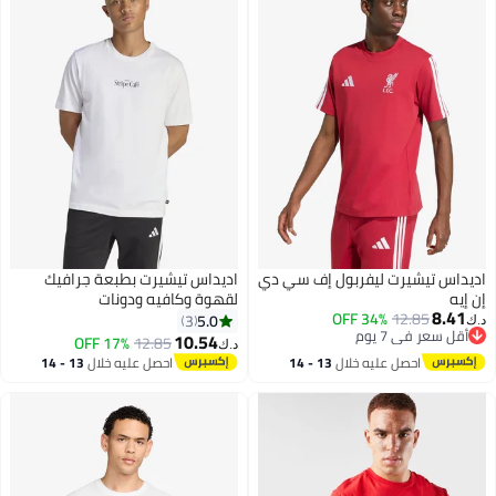
اديداس تيشيرت ليفربول إف سي دي
اديداس تيشيرت بطبعة جرافيك
إن إيه
لقهوة وكافيه ودونات
8.41
34% OFF
12.85
5.0
3
د.ك‏
أقل سعر في 7 يوم
10.54
17% OFF
12.85
د.ك‏
2
أقل سعر في 7 يوم
احصل عليه خلال
13 - 14
احصل عليه خلال
13 - 14
اغسطس
اغسطس