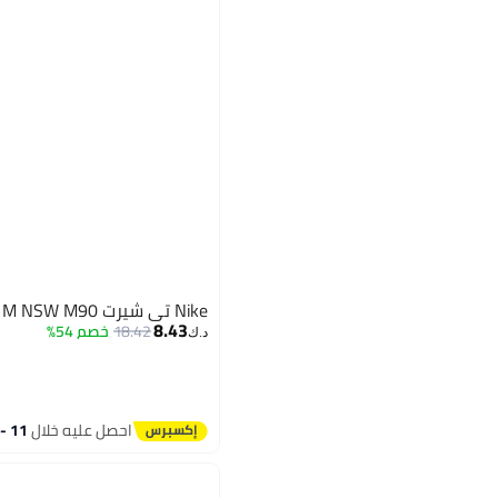
Nike تي شيرت M NSW M90 نايك إير HO25
8.43
18.42
خصم 54%
د.ك‏
احصل عليه خلال
11 - 12 اغسطس