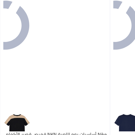
Nike أساسيات يوم اللعبة NKN قميص قصير الأكمام