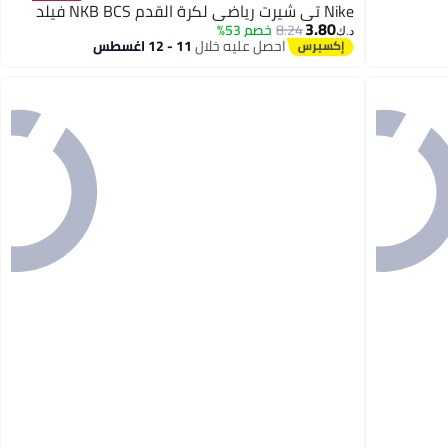
Nike تي شيرت رياضي لكرة القدم NKB BCS فيلد
3.80
8.24
خصم 53%
د.ك‏
احصل عليه خلال
11 - 12 اغسطس