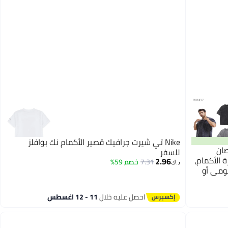
Nike تي شيرت جرافيك قصير الأكمام نك بوافلز
قمصان
للسفر
الأكمام،
2.96
7.31
خصم 59%
د.ك‏
يومي أو
احصل عليه خلال
11 - 12 اغسطس