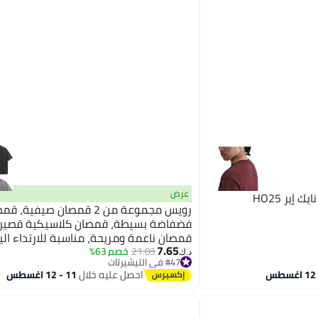
عرض
رويس مجموعة من 2 قمصان صيفية، 
فضفاضة بسيطة، قمصان كلاسيكية قصيرة 
قمصان ناعمة ومريحة، مناسبة للارتداء ال
7.65
أي مناسبة
21.03
خصم 63%
د.ك‏
#47 في التيشيرتات
#47 في التيشيرتات
احصل عليه خلال
11 - 12 اغسطس