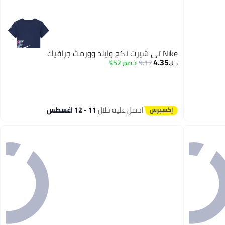
Nike تي شيرت نكج وايلد وورمث جرافيك
4.35
9.17
خصم 52%
د.ك‏
احصل عليه خلال
11 - 12 اغسطس