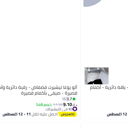
 - ياقة دائرية - أكمام
ألو يوغا تيشيرت فضفاض - رقبة دائرية وأ
قصيرة - صيفي بأكمام قصيرة
3.7
6
9.10
17.59
خصم 48%
د.ك‏
#3 في التيشيرتات
تم بيع +40 مؤخرًا
احصل عليه خلال
11 - 12 اغسطس
#3 في التيشيرتات