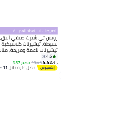
تخفيضات الاستعداد للمدرسة
رويس تي شيرت صيفي أنيق، 
بسيطة، تيشيرتات كلاسيكية ق
تيشيرتات ناعمة ومريحة، مناسب
أي مناسبة
4.6
3
4.42
10.43
خصم 57%
د.ك‏
احصل عليه خلال
11 - 12 اغسطس