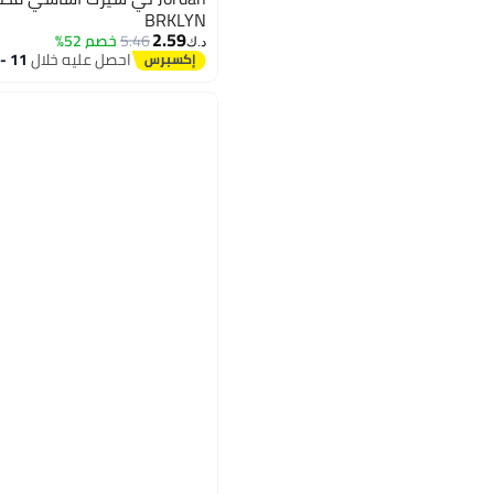
BRKLYN
2.59
5.46
خصم 52%
د.ك‏
احصل عليه خلال
11 - 12 اغسطس