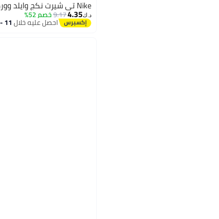
Nike تي شيرت نكج وايلد وورمث جرافيك
4.35
9.17
خصم 52%
د.ك‏
احصل عليه خلال
11 - 12 اغسطس