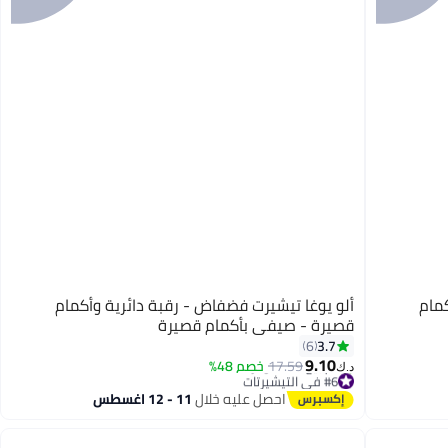
كمام
ألو يوغا تيشيرت فضفاض - رقبة دائرية وأكمام
قصيرة - صيفي بأكمام قصيرة
3.7
6
9.10
17.59
خصم 48%
د.ك‏
#6 في التيشيرتات
تم بيع +20 مؤخرًا
احصل عليه خلال
11 - 12 اغسطس
#6 في التيشيرتات