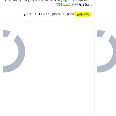
4.35
9.17
خصم 52%
د.ك‏
احصل عليه خلال
11 - 12 اغسطس