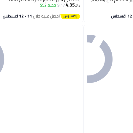
4.35
9.17
خصم 52%
د.ك‏
احصل عليه خلال
11 - 12 اغسطس