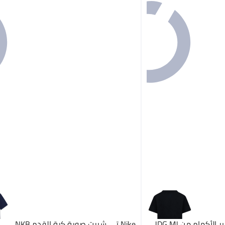
Jordan تي شيرت أساسي قصير الأكمام من JDG MJ
Nike تي شيرت صورة كرة القدم NKB