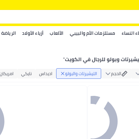
اء النساء
مستلزمات الأم والبيبي
الألعاب
أزياء الأولاد
الرياضة
يشيرتات وبولو للرجال في الكويت
"
الحجم
التيشيرتات والبولو
اديداس
نايكي
امريكان 