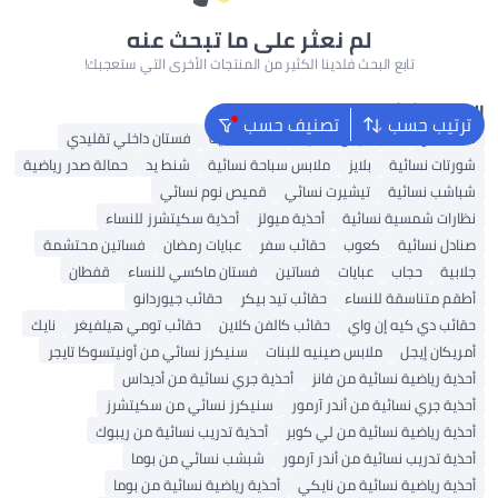
لم نعثر على ما تبحث عنه
تابع البحث فلدينا الكثير من المنتجات الأخرى التي ستعجبك!
البحث الشائع
ترتيب حسب
تصنيف حسب
شنط ألدو
شنط جيس نسائية
شنط نسائية
فستان داخلي تقليدي
شورتات نسائية
بلايز
ملابس سباحة نسائية
شنط يد
حمالة صدر رياضية
شباشب نسائية
تيشيرت نسائي
قميص نوم نسائي
نظارات شمسية نسائية
أحذية ميولز
أحذية سكيتشرز للنساء
صنادل نسائية
كعوب
حقائب سفر
عبايات رمضان
فساتين محتشمة
جلابية
حجاب
عبايات
فساتين
فستان ماكسي للنساء
قفطان
أطقم متناسقة للنساء
حقائب تيد بيكر
حقائب جيوردانو
حقائب دي كيه إن واي
حقائب كالفن كلاين
حقائب تومي هيلفيغر
نايك
أمريكان إيجل
ملابس صينيه للبنات
سنيكرز نسائي من أونيتسوكا تايجر
أحذية رياضية نسائية من فانز
أحذية جري نسائية من أديداس
أحذية جري نسائية من أندر آرمور
سنيكرز نسائي من سكيتشرز
أحذية رياضية نسائية من لي كوبر
أحذية تدريب نسائية من ريبوك
أحذية تدريب نسائية من أندر آرمور
شبشب نسائي من بوما
أحذية رياضية نسائية من نايكي
أحذية رياضية نسائية من بوما