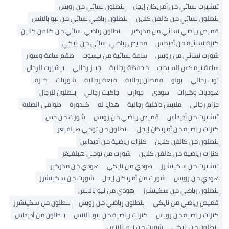
تيشيرت نسائي من أمريكان إيجل
بنطلون نسائي من رويس
بنطلون نسائي من كالفن كلاين
بنطلون رياضي نسائي من نيو بالانس
قميص رياضي نسائي من مذركير
بنطلون رياضي نسائي من كالفن كلاين
كنزة نسائية من أديداس
قميص رياضي نسائي من نايكي
شورت نسائي من رويس
ساعة نسائية من تيسوت
طقم ساعة وسوار
ساعة تيمكس للسيدات
محفظة رجالية
جينز رجالي
تيشيرت للرجال
ثوب رجالي
بولو
قمصان رجالية
قبعة رجالية
شورتات
كنزة
هوديات وكنزات
هودي
جوارب
جاكيت رجالي
بنطلون للرجال
حزام رجالي
ملابس داخلية رجالية
هدايا له
كندورة
طواقي الصلاة
تيشيرت من أديداس
قميص رياضي من رويس
شورت من جس
كنزات رياضية من أمريكان إيجل
بنطلون من تومي هيلفيغر
بنطلون من كالفن كلاين
كنزات رياضية من أديداس
كنزات رياضية من كالفن كلاين
شورت من تومي هيلفيغر
تيشيرت من سكيتشرز
هودي من نايكي
هودي من مذركير
هودي من رويس
شورت من أمريكان إيجل
شورت من سكيتشرز
بنطلون رياضي من سكيتشرز
هودي من نيو بالانس
قميص رياضي من نايكي
بنطلون رياضي من رويس
بنطلون من سكيتشرز
كنزات رياضية من رويس
كنزات رياضية من نيو بالانس
بنطلون من أديداس
بنطلون من نايكي
شورت من نيو بالانس