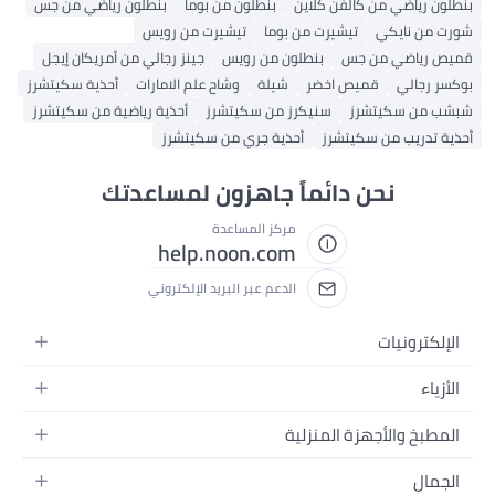
بنطلون رياضي من كالفن كلاين
بنطلون من بوما
بنطلون رياضي من جس
شورت من نايكي
تيشيرت من بوما
تيشيرت من رويس
قميص رياضي من جس
بنطلون من رويس
جينز رجالي من أمريكان إيجل
بوكسر رجالي
قميص اخضر
شيلة
وشاح علم الامارات
أحذية سكيتشرز
شبشب من سكيتشرز
سنيكرز من سكيتشرز
أحذية رياضية من سكيتشرز
أحذية تدريب من سكيتشرز
أحذية جري من سكيتشرز
نحن دائماً جاهزون لمساعدتك
مركز المساعدة
help.noon.com
الدعم عبر البريد الإلكتروني
الإلكترونيات
الجوالات
الأزياء
التابلت
أزياء نسائية
المطبخ والأجهزة المنزلية
اللابتوبات
أزياء رجالية
الحمام
الأجهزة المنزلية
الجمال
أزياء البنات