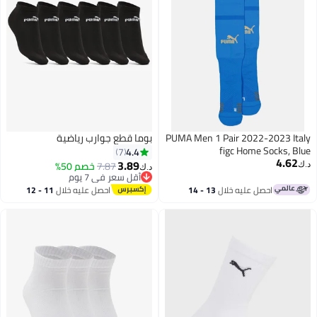
PUMA Men 1 Pair 2022-2023 Italy
بوما قطع جوارب رياضية
figc Home Socks, Blue
4.4
7
4.62
3.89
7.87
خصم 50%
د.ك‏
أقل سعر في 7 يوم
د.ك‏
بتخلّص بسرعة
2
احصل عليه خلال
13 - 14
احصل عليه خلال
11 - 12
أقل سعر في 7 يوم
اغسطس
اغسطس