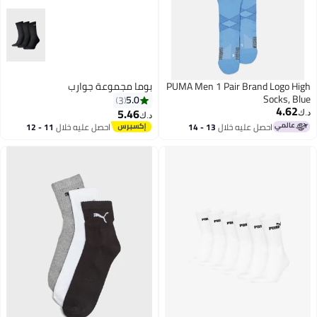
PUMA Men 1 Pair Brand Logo High
بوما مجموعة جوارب
Socks, Blue
5.0
3
4.62
5.46
د.ك‏
د.ك‏
احصل عليه خلال
13 - 14
احصل عليه خلال
11 - 12
اغسطس
اغسطس