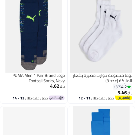
بوما مجموعة جوارب قصيرة بشعار
PUMA Men 1 Pair Brand Logo
الماركة (عدد 3)
Football Socks, Navy
4.62
4.2
37
د.ك‏
5.46
د.ك‏
احصل عليه خلال
11 - 12
احصل عليه خلال
13 - 14
اغسطس
اغسطس