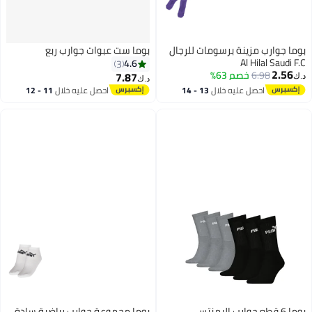
بوما جوارب مزينة برسومات للرجال
بوما ست عبوات جوارب ربع
Al Hilal Saudi F.C
4.6
3
2.56
6.98
خصم 63%
7.87
د.ك‏
د.ك‏
احصل عليه خلال
13 - 14
احصل عليه خلال
11 - 12
اغسطس
اغسطس
بوما 6 قطع جوارب إليمنتس
بوما مجموعة جوارب رياضية سادة