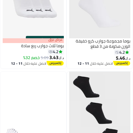
s
00
:
m
عرض برق
00
·
باقي 100%
بوما مجموعة جوارب كرو خفيفة
بوما ثلاث جوارب ربع سادة
الوزن مكونة من 3 قطع
4.2
8
4.2
5
3.43
5.46
5.09
خصم 32%
د.ك‏
د.ك‏
6
احصل عليه خلال
11 - 12
احصل عليه خلال
11 - 12
اغسطس
اغسطس