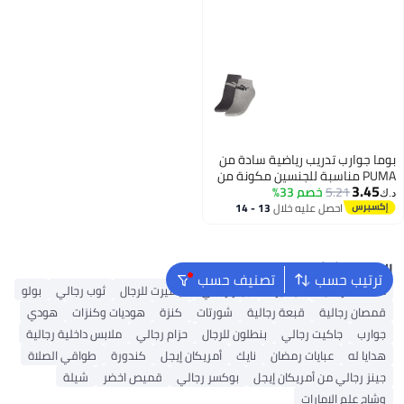
بوما جوارب تدريب رياضية سادة من
PUMA مناسبة للجنسين مكونة من
3.45
قطعتين
5.21
خصم 33%
د.ك‏
احصل عليه خلال
13 - 14
اغسطس
البحث الشائع
ترتيب حسب
تصنيف حسب
محفظة رجالية
تيشيرت
جينز رجالي
تيشيرت للرجال
ثوب رجالي
بولو
قمصان رجالية
قبعة رجالية
شورتات
كنزة
هوديات وكنزات
هودي
جوارب
جاكيت رجالي
بنطلون للرجال
حزام رجالي
ملابس داخلية رجالية
هدايا له
عبايات رمضان
نايك
أمريكان إيجل
كندورة
طواقي الصلاة
جينز رجالي من أمريكان إيجل
بوكسر رجالي
قميص اخضر
شيلة
وشاح علم الامارات