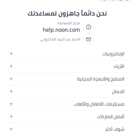
نحن دائماً جاهزون لمساعدتك
مركز المساعدة
help.noon.com
الدعم عبر البريد الإلكتروني
الإلكترونيات
الجوالات
الأزياء
التابلت
أزياء نسائية
المطبخ والأجهزة المنزلية
اللابتوبات
أزياء رجالية
الحمام
الأجهزة المنزلية
الجمال
أزياء البنات
ديكور البيت
الكاميرات
العطور
أزياء الأولاد
مستلزمات الأطفال والألعاب
المطبخ والسفرة
التلفزيونات
المكياج
الساعات
الحفاضات
أدوات وتحسين المنزل
السماعات
أفضل الماركات
العناية بالشعر
المجوهرات
وسائل تنقل الأطفال
المفارش
ألعاب القيمنق
سامسونج
العناية بالبشرة
شوف أكثر
حقائب نسائية
الرضاعة والتغذية
الأثاث