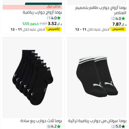
s
00
:
m
عرض برق
00
·
باقي 100%
بوما أزواج جوارب طاقم بتصميم
بوما أزواج جوارب رياضية
العناصر
4.0
1
4.0
2
3.52
7.87
7.87
خصم 55%
د.ك‏
د.ك‏
3
احصل عليه خلال
11 - 12
احصل عليه خلال
11 - 12
اغسطس
اغسطس
بوما عبوتان من جوارب رياضية تراثية
بوما ثلاث جوارب ربع سادة
4.2
5.0
8
2