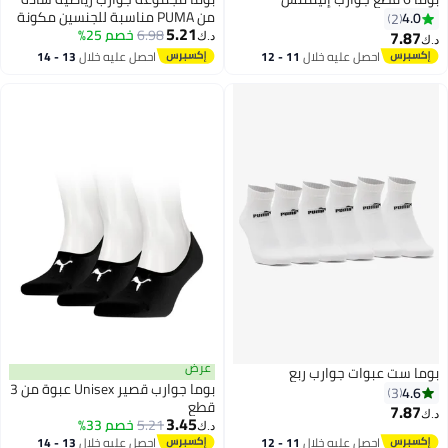
من PUMA مناسبة للجنسين مكونة
4.0
2
5.21
من 4 قطع
6.98
خصم 25%
7.87
د.ك‏
د.ك‏
احصل عليه خلال
11 - 12
احصل عليه خلال
13 - 14
3
اغسطس
اغسطس
عرض
بوما ست عبوات جوارب ربع
بوما جوارب قصير Unisex عبوة من 3
4.6
3
قطع
7.87
د.ك‏
3.45
5.21
خصم 33%
د.ك‏
احصل عليه خلال
11 - 12
احصل عليه خلال
13 - 14