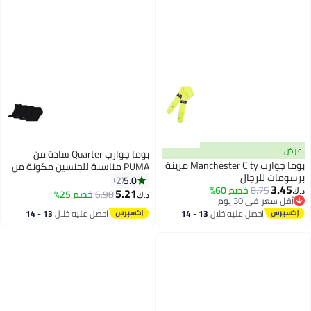
عرض
بوما جوارب Quarter سادة من
بوما جوارب Manchester City مزينة
PUMA مناسبة للجنسين مكونة من
برسومات للرجال
4 قطع
5.0
2
3.45
8.75
خصم 60%
5.21
6.98
خصم 25%
د.ك‏
د.ك‏
أقل سعر في 30 يوم
أقل سعر في 30 يوم
احصل عليه خلال
13 - 14
احصل عليه خلال
13 - 14
اغسطس
اغسطس