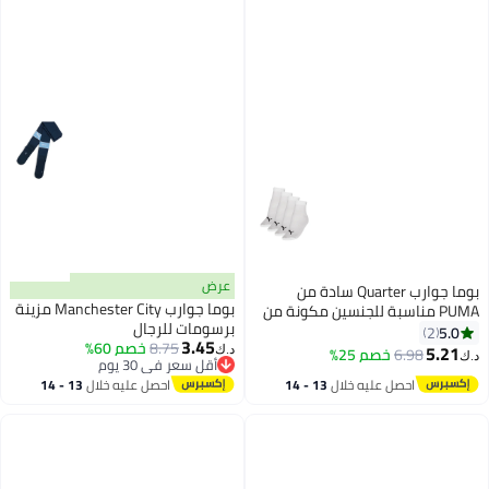
عرض
بوما جوارب Quarter سادة من
بوما جوارب Manchester City مزينة
PUMA مناسبة للجنسين مكونة من
برسومات للرجال
4 قطع
5.0
2
3.45
8.75
خصم 60%
5.21
6.98
خصم 25%
د.ك‏
د.ك‏
أقل سعر في 30 يوم
أقل سعر في 30 يوم
احصل عليه خلال
13 - 14
احصل عليه خلال
13 - 14
اغسطس
اغسطس