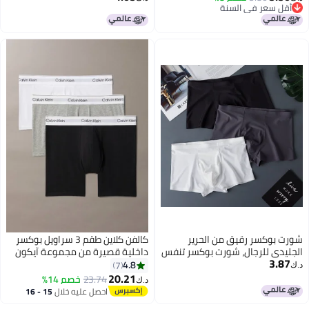
أقل سعر في السنة
بمرور الهواء باللون الأزرق
4
أقل سعر في السنة
شورت بوكسر رقيق من الحرير
كالفن كلاين طقم 3 سراويل بوكسر
الجليدي للرجال، شورت بوكسر تنفس
داخلية قصيرة من مجموعة آيكون
3.87
للأعمال، شورت بوكسر صيفي بسيط
كوتون ستريتش
4.8
7
د.ك‏
بحقيبة بسحاب، وسط متوسط
20.21
23.74
خصم 14%
د.ك‏
احصل عليه خلال
15 - 16
اغسطس