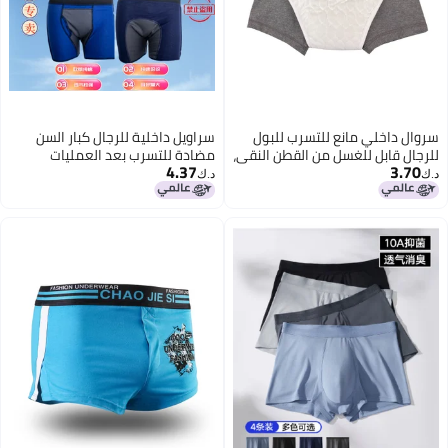
سروال داخلي مانع للتسرب للبول
سراويل داخلية للرجال كبار السن
للرجال قابل للغسل من القطن النقي،
مضادة للتسرب بعد العمليات
4.37
3.70
قابل للتنفس، سروال حفاظ للكبار
الجراحية مصنوعة من القطن الخالص
د.ك‏
د.ك‏
وكبار السن لمرضى السرير
قابلة للغسل