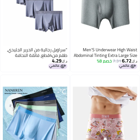
Men'S Underwear High Waist
"سراويل رجالية من الحرير الجليدي،
Abdominal Tinting Extra Large Size
طقم من4قطع، فائقة النحافة
4.29
6.72
7.31
خصم 8%
Anti-Abrasion Leg Waist
ومضادة للبكتيريا وبدون درزات مع
د.ك‏
د.ك‏
Protection Warm Fleece-Lined
تهوية ممتازة، تمتص الرطوبة
5
Thickened Sports Boxer Shorts
ومناسبة للصيف والاستخدام
اليومي. "