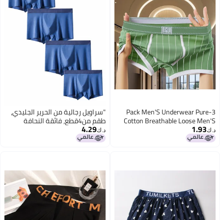
3-Pack Men'S Underwear Pure
"سراويل رجالية من الحرير الجليدي،
Cotton Breathable Loose Men'S
طقم من4قطع، فائقة النحافة
4.29
1.93
Boxer Briefs Youth Sports Pants
ومضادة للبكتيريا وبدون درزات مع
د.ك‏
د.ك‏
Men'S Boxer Shorts
تهوية ممتازة، تمتص الرطوبة
5
ومناسبة للصيف والاستخدام
اليومي. "