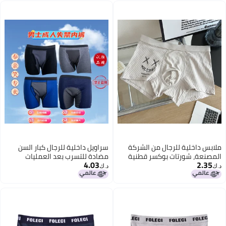
ملابس داخلية للرجال من الشركة
سراويل داخلية للرجال كبار السن
المصنعة، شورتات بوكسر قطنية
مضادة للتسرب بعد العمليات
4.03
2.35
نقية، شورتات بوكسر عصرية للشباب،
الجراحية مصنوعة من القطن الخالص
د.ك‏
د.ك‏
شورتات، ملابس داخلية للرجال
قابلة للغسل
بطبعات عصرية