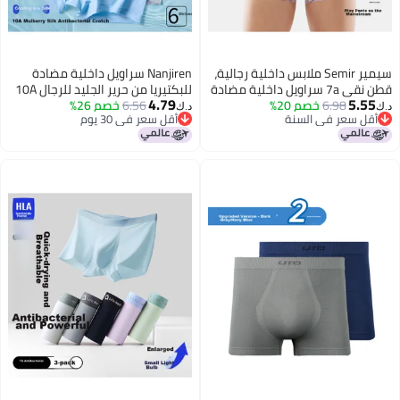
سيمير Semir ملابس داخلية رجالية،
Nanjiren سراويل داخلية مضادة
قطن نقي 7a سراويل داخلية مضادة
للبكتيريا من حرير الجليد للرجال 10A
4.79
5.55
6.98
خصم 20%
للبكتيريا تسمح بمرور الهواء،
6.56
خصم 26%
سراويل داخلية قصيرة سراويل
د.ك‏
د.ك‏
أقل سعر في السنة
أقل سعر في 30 يوم
سراويل قصيرة كرتونية وردية، هدية
داخلية بوكسر للرجال سراويل بزاوية
أقل سعر في السنة
أقل سعر في 30 يوم
عيد الحب للصديق، Xxl
مسطحة جديدة 6 قطع L