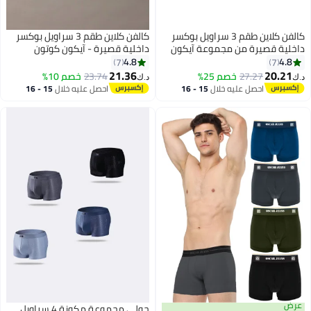
كالفن كلاين طقم 3 سراويل بوكسر
كالفن كلاين طقم 3 سراويل بوكسر
داخلية قصيرة من مجموعة آيكون
داخلية قصيرة - آيكون كوتون
كوتون ستريتش
ستريتش
4.8
4.8
7
7
21.36
20.21
27.27
خصم 25%
23.74
خصم 10%
د.ك‏
د.ك‏
احصل عليه خلال
15 - 16
احصل عليه خلال
15 - 16
اغسطس
اغسطس
عرض
جولي مجموعة مكونة 4 سراويل