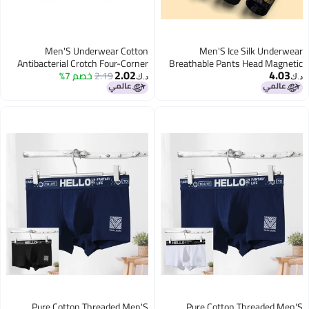
Men'S Underwear Cotton
Men'S Ice Silk Underwear
Antibacterial Crotch Four-Corner
Breathable Pants Head Magnetic
2.02
4.03
Curing Pants Personalized Printing
2.19
خصم 7%
Panties Drawdown Comfortable
د.ك‏
د.ك‏
Breathable Boxers Manufacturers
Antibacterial Inner File 3 Canned
Gift Box
Pure Cotton Threaded Men'S
Pure Cotton Threaded Men'S