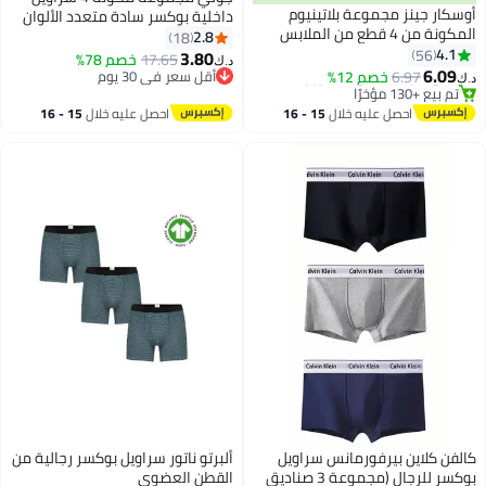
أوسكار جينز مجموعة بلاتينيوم
داخلية بوكسر سادة متعدد الألوان
المكونة من 4 قطع من الملابس
2.8
18
الداخلية الرجالية، بوكسر من القطن
4.1
56
3.80
17.65
خصم 78%
د.ك‏
3
والخيزران والليكرا، ناعمة ومسامية،
6.09
6.97
خصم 12%
أقل سعر في 30 يوم
د.ك‏
مثالية للرياضات في الصالات
#7 في سروال داخلي بوكسر
أقل سعر في 30 يوم
باقي 5 وحدات في المخزون
الرياضية.
احصل عليه خلال
15 - 16
احصل عليه خلال
15 - 16
تم بيع +130 مؤخرًا
اغسطس
اغسطس
#7 في سروال داخلي بوكسر
كالفن كلاين بيرفورمانس سراويل
ألبرتو ناتور سراويل بوكسر رجالية من
بوكسر للرجال (مجموعة 3 صناديق
القطن العضوي