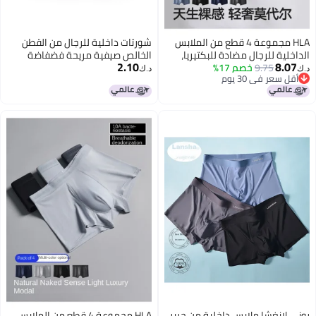
HLA مجموعة 4 قطع من الملابس
شورتات داخلية للرجال من القطن
الداخلية للرجال مضادة للبكتيريا،
الخالص صيفية مريحة فضفاضة
2.10
8.07
9.75
خصم 17%
شورتات بوكسر رقيقة قابلة للتنفس
شورتات داخلية شخصية عصرية
د.ك‏
د.ك‏
أقل سعر في 30 يوم
مع إحساس بارد من حرير الثلج
بنطلونات سهمية مقاس كبير
أقل سعر في 30 يوم
روني لانغشا ملابس داخلية من حرير
HLA مجموعة 4 قطع من الملابس