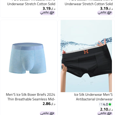
Underwear Stretch Cotton Solid
Underwear Stretch Cotton Solid
3.19
3.19
Color Mid-Waist Youth Boxer
Color Mid-Waist Youth Boxer
د.ك‏
د.ك‏
Briefs Boxer Shorts For Men
Briefs Boxer Shorts For Men
Men'S Ice Silk Boxer Briefs 2024
Ice Silk Underwear Men'S
Thin Breathable Seamless Mid-
Antibacterial Underwear
2.86
Waist Solid Color Shorts For Men
Breathable Seamless Men'S Boxer
4.0
1
د.ك‏
Underwear Factory
2.10
د.ك‏