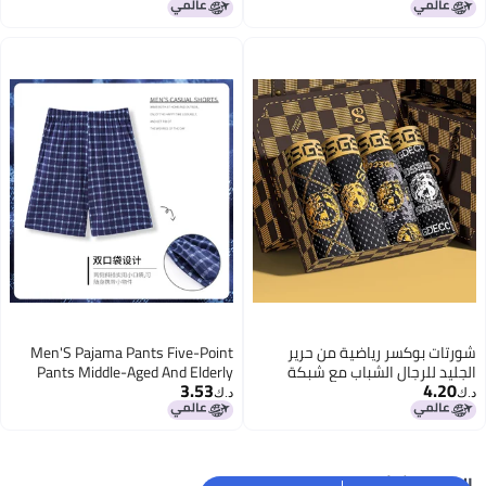
أقل سعر في 30 يوم
شورتات بوكسر رياضية من حرير
Men'S Pajama Pants Five-Point
الجليد للرجال الشباب مع شبكة
Pants Middle-Aged And Elderly
3.53
4.20
قابلة للتنفس هدية في صندوق
Thin Loose Extra-Large Size Fat
د.ك‏
د.ك‏
هدايا Gdad4
Men'S Outwear Home Pants
Summer
البحث الشائع