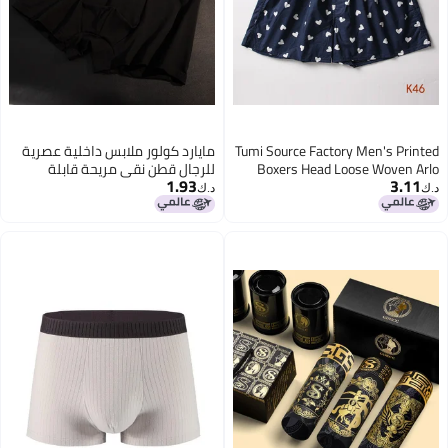
Tumi Source Factory Men's Printed
مايارد كولور ملابس داخلية عصرية
Boxers Head Loose Woven Arlo
للرجال قطن نقي مريحة قابلة
1.93
3.11
Pants Boxer Briefs Cotton plus
للتنفس بوكسر على شكل حرف U
د.ك‏
د.ك‏
size
طبقة مزدوجة مضادة للبكتيريا