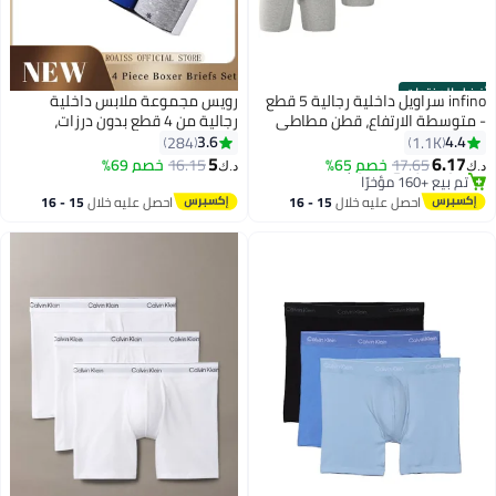
أفضل المنتجات
infino سراويل داخلية رجالية 5 قطع
رويس مجموعة ملابس داخلية
- متوسطة الارتفاع، قطن مطاطي
رجالية من 4 قطع بدون درزات،
مضاد للاحتكاك، ملابس داخلية
كلسونات صندوقية ناعمة مطاطية
3.6
4.4
284
1.1K
رياضية قابلة للتنفس بألوان متنوعة
بحزام خصر مطاطي، كلسونات
5
6.17
17.65
خصم 65%
16.15
خصم 69%
د.ك‏
د.ك‏
3
(أسود/رمادي/رمادي فاتح) -
صندوقية قابلة للتنفس بخصر
#1 في سروال داخلي بوكسر
أقل سعر في 30 يوم
متوفرة بالمقاسات L
متوسط للرجال، مثالية للارتداء
احصل عليه خلال
15 - 16
احصل عليه خلال
15 - 16
تم بيع +160 مؤخرًا
اليومي
اغسطس
اغسطس
#1 في سروال داخلي بوكسر