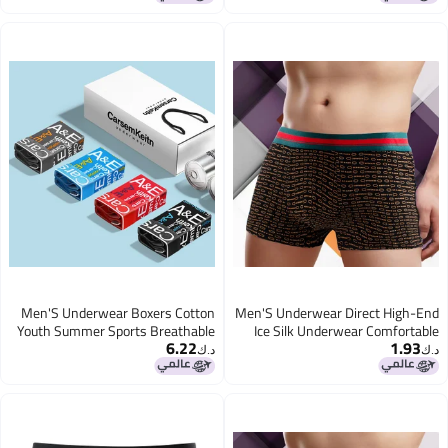
Men'S Underwear Boxers Cotton
Men'S Underwear Direct High-End
Youth Summer Sports Breathable
Ice Silk Underwear Comfortable
6.22
1.93
Personalized Fashion Printed
Skin-Friendly Breathable Bottom
د.ك‏
د.ك‏
Boxer Shorts Head
Crotch Men'S Boxers