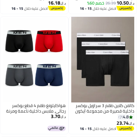
16.18
10.50
هدايا) قطن
26.39
خصم 60%
د.ك‏
د.ك‏
احصل عليه خلال
15 - 16
احصل عليه خلال
15 - 16
اغسطس
اغسطس
كالفن كلاين طقم 3 سراويل بوكسر
هواكايلونغ طقم 4 قطع بوكسر
داخلية قصيرة من مجموعة آيكون
رجالي، ملابس داخلية ناعمة ومرنة
3.70
كوتون ستريتش
قابلة للتنفس، ألوان متعددة
4.8
7
د.ك‏
23.74
د.ك‏
احصل عليه خلال
15 - 16
اغسطس