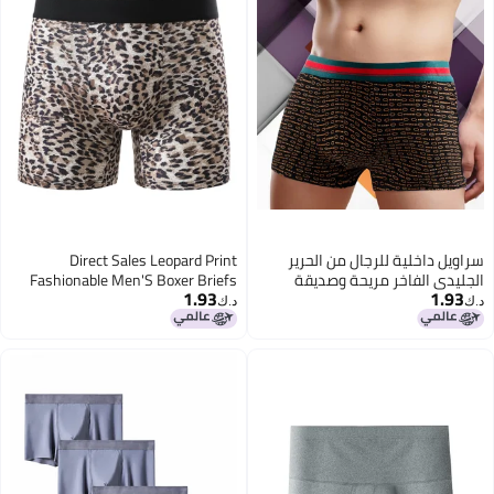
سراويل داخلية للرجال من الحرير
Direct Sales Leopard Print
الجليدي الفاخر مريحة وصديقة
Fashionable Men'S Boxer Briefs
1.93
1.93
للبشرة وقابلة للتنفس، بوكسرات
Comfortable Simple Luxury Boxer
د.ك‏
د.ك‏
للرجال
Shorts Dropshipping