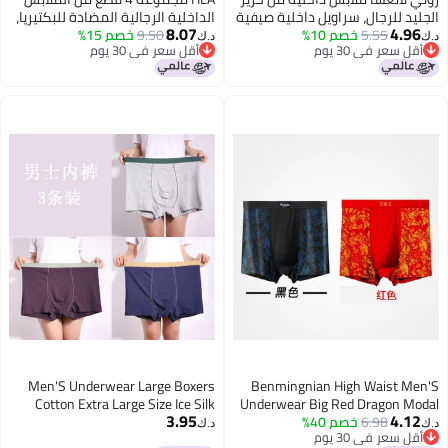
الجليد للرجال، سراويل داخلية صيفية
الداخلية الرجالية المضادة للبكتيريا،
8.07
4.96
5.55
خصم 10%
فائقة النحافة بدون خيوط درجة 7a
9.50
خصم 15%
شورتات بوكسر رقيقة قابلة للتنفس
د.ك‏
د.ك‏
أقل سعر في 30 يوم
أقل سعر في 30 يوم
مضادة للبكتيريا، شورتات رجالية بأربع
مع إحساس بارد من حرير الثلج
أقل سعر في 30 يوم
أقل سعر في 30 يوم
زوايا مع قطعة قطنية نقية في
المنطقة التناسلية
Men'S Underwear Large Boxers
Benmingnian High Waist Men'S
Cotton Extra Large Size Ice Silk
Underwear Big Red Dragon Modal
3.95
4.12
6.98
خصم 40%
Plus Size Boxer Middle-Aged And
Men'S Pants Loose Shorts
د.ك‏
د.ك‏
أقل سعر في 30 يوم
Summer Thin Shorts
Elderly Fat Men Loose Shorts