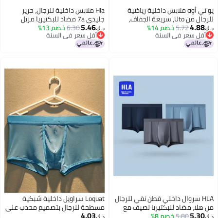
يو تي أوه ملابس داخلية رياضية
Hla ملابس داخلية للرجال، حرير
للرجال من Uto، سريعة الجفاف،
جليدي 7a مضاد للبكتيريا مزيل
5.46
4.88
5.72
خصم 14%
مضادة للبكتيريا، قابلة للتنفس،
6.30
خصم 13%
للرطوبة سريع الجفاف، 3 قطع
د.ك‏
د.ك‏
أقل سعر في السنة
أقل سعر في السنة
مناسبة للجري والماراثون، بوكسر
أقل سعر في السنة
أقل سعر في السنة
بريف، 2 قطعة، رمادي غامق + أزرق
بحري، XL
HLA سروال داخلي قطن نقي للرجال
Loquat سراويل داخلية شبكية
من هلا، مضاد للبكتيريا لصيف مع
مسطحة للرجال بتصميم محدب على
4.03
5.30
5.80
خصم 8%
حرير التوت، مقاس كبير، 3 قطع
شكل حرف U وخصر منخفض تسمح
د.ك‏
د.ك‏