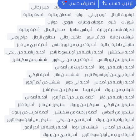
ترتيب حسب
تصنيف حسب
محفظة رجالية
ملابس الحج والعمرة
تيشيرت
جينز رجالي
تيشيرت للرجال
ثوب رجالي
بولو
قمصان رجالية
قبعة رجالية
شورتات
كنزة
هوديات وكنزات
هودي
جوارب
نظارات شمسية رجالية
أديداس سامبا
صنادل للرجال
أحذية رجالية
شباشب رجالية
حقائب سفر
جاكيت رجالي
بنطلون للرجال
حزام رجالي
ملابس داخلية رجالية
أحذية تدريب من نيو بالانس
أحذية جري من فانز
أحذية سكيتشرز
أحذية رياضية من أونيتسوكا تايجر
أحذية رياضية من نايكي
سنيكرز من نيو بالانس
أحذية تدريب من لي كوبر
شبشب من سكيتشرز
أحذية رياضية من بوما
أحذية تدريب من أديداس
أحذية جري من أونيتسوكا تايجر
شبشب من فانز
أحذية نايكي
أحذية رياضية من أديداس
أحذية لي كوبر
شبشب من أندر آرمور
شبشب من ريبوك
أحذية بوما
سنيكرز من سكيتشرز
أحذية رياضية من فانز
أحذية تدريب من أندر آرمور
أحذية أديداس
سنيكرز من نايكي
سنيكرز من ريبوك
سنيكرز من فانز
أحذية فانز
سنيكرز من أديداس
أحذية رياضية من سكيتشرز
أحذية تدريب من ريبوك
أحذية رياضية من ريبوك
أحذية جري من نايكي
سنيكرز من أونيتسوكا تايجر
شبشب من أديداس
شبشب من بوما
أحذية رياضية من أندر آرمور
أحذية تدريب من أونيتسوكا تايجر
أحذية جري من ريبوك