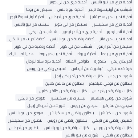
أحذية جري من نيو بالانس
أحذية جري من لي كوبر
شبشب من أونيتسوكا تايجر
أحذية نيو بالانس
سنيكرز من بوما
أحذية تدريب من سكيتشرز
أحذية جري من أديداس
أحذية أونيتسوكا تايجر
أحذية جري من سكيتشرز
سنيكرز من لي كوبر
شبشب من نيو بالانس
أحذية أندر آرمور
أحذية جري من أندر آرمور
شبشب من نايكي
أحذية تدريب من فانز
أحذية رياضية من نيو بالانس
أحذية تدريب من نايكي
سنيكرز من أندر آرمور
شبشب من لي كوبر
أحذية رياضية من لي كوبر
أحذية جري من بوما
أحذية ريبوك
أحذية تدريب من بوما
هدايا له
نايك
أمريكان إيجل
كندورة
طواقي الصلاة
أحذية كرة سلة للرجال
كرة قدم غوتي
تيشيرت من أديداس
قميص رياضي من رويس
شورت من جس
كنزات رياضية من أمريكان إيجل
بنطلون من تومي هيلفيغر
بنطلون من كالفن كلاين
كنزات رياضية من أديداس
كنزات رياضية من كالفن كلاين
شورت من تومي هيلفيغر
تيشيرت من سكيتشرز
هودي من نايكي
هودي من مذركير
هودي من رويس
شورت من أمريكان إيجل
شورت من سكيتشرز
بنطلون رياضي من سكيتشرز
هودي من نيو بالانس
قميص رياضي من نايكي
بنطلون رياضي من رويس
بنطلون من سكيتشرز
كنزات رياضية من رويس
كنزات رياضية من نيو بالانس
بنطلون من أديداس
بنطلون من نايكي
شورت من نيو بالانس