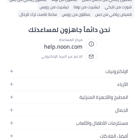
شورت من نايكي
تيشيرت من بوما
تيشيرت من رويس
قميص رياضي من جس
بنطلون من رويس
ساعة فاست ترك للرجال
نحن دائماً جاهزون لمساعدتك
مركز المساعدة
help.noon.com
الدعم عبر البريد الإلكتروني
الإلكترونيات
الجوالات
الأزياء
التابلت
أزياء نسائية
المطبخ والأجهزة المنزلية
اللابتوبات
أزياء رجالية
الحمام
الأجهزة المنزلية
الجمال
أزياء البنات
ديكور البيت
الكاميرات
العطور
أزياء الأولاد
مستلزمات الأطفال والألعاب
المطبخ والسفرة
التلفزيونات
المكياج
الساعات
الحفاضات
أدوات وتحسين المنزل
السماعات
أفضل الماركات