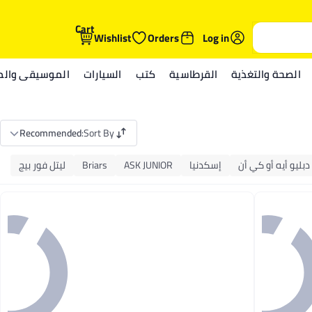
Cart
Wishlist
Orders
Log in
الصحة والتغذية
القرطاسية
كتب
السيارات
الموسيقى والمي
Recommended
:
Sort By
دبليو أيه أو كي أن
إسكدنيا
ASK JUNIOR
Briars
ليتل فور بيج