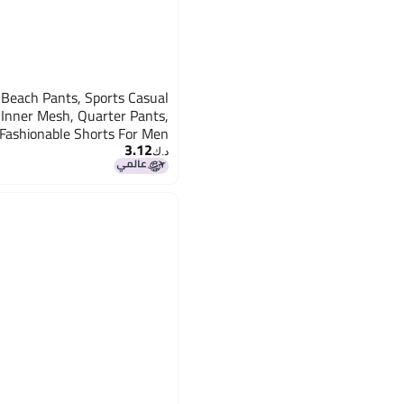
 Beach Pants, Sports Casual
 Inner Mesh, Quarter Pants,
Fashionable Shorts For Men
3.12
And Women
د.ك‏