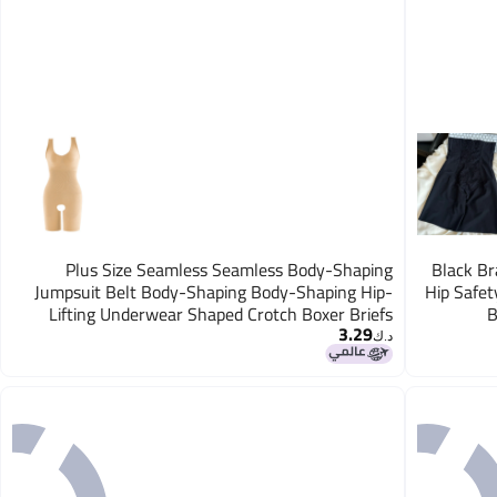
Plus Size Seamless Seamless Body-Shaping
309# Blac
Jumpsuit Belt Body-Shaping Body-Shaping Hip-
Hip Safet
Lifting Underwear Shaped Crotch Boxer Briefs
B
3.29
د.ك‏