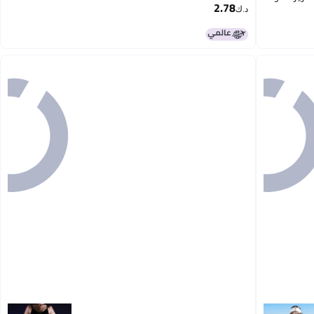
2.78
د.ك‏