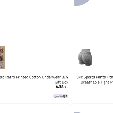
sic Retro Printed Cotton Underwear 3/4
3Pc Sports Pants Fitness Shorts High Waist Belly
Gift Box
Breathable Tight P
4.38
د.ك‏