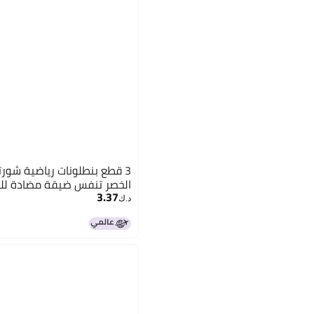
3 قطع بنطلونات رياضية شورتا
الخصر تنفس ضيقة مضادة للض
3.37
د.ك‏