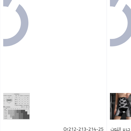
رير التوت
Or212-213-214-25