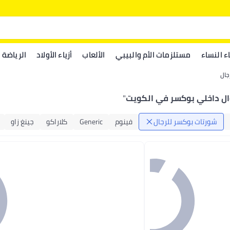
اء النساء
مستلزمات الأم والبيبي
الألعاب
أزياء الأولاد
الرياضة
جال
ل داخلي بوكسر في الكويت
"
شورتات بوكسر للرجال
فينوم
Generic
كلاراكو
جينغ زاو