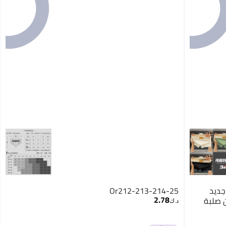
جديد
Or212-213-214-25
2.78
ن صلبة
د.ك‏