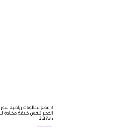
3 قطع بنطلونات رياضية شورتا
الخصر تنفس ضيقة مضادة للض
3.37
د.ك‏