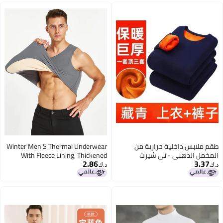
طقم ملابس داخلية حرارية من
Winter Men'S Thermal Underwear
المخمل الذهبي - تي شيرت
With Fleece Lining, Thickened
2.86
3.37
وسروال بأكمام طويلة للرجال
Front And Back Patches, Vest Top,
د.ك‏
د.ك‏
Undershirt, Cold-Proof