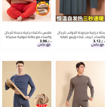
بدلة حرارية مزدوجة الجوانب للرجال
ملابس داخلية حرارية جديدة للرجال
والنساء، خريف، شتاء وربيع، طبقة
والنساء مع بطانة صوفية سميكة
3.96
3.12
أساسية حرارية داخلية، بنطلونات
د.ك‏
د.ك‏
طويلة، ملابس تصدير ملائمة