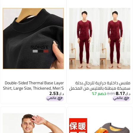
ملابس داخلية حرارية للرجال بدلة
Double-Sided Thermal Base Layer
سميكة مبطنة بالفليس من المخمل
Shirt, Large Size, Thickened, Men'S
2.53
8.17
8.85
خصم 7%
الذهبي مقاومة للبرد شتاء مزدوجة
Sweatshirt, Long-Sleeved T-Shirt,
د.ك‏
د.ك‏
الجوانب ملابس خريفية للبالغين
High-Neck, Warm Base Layer Shirt
والشباب
For