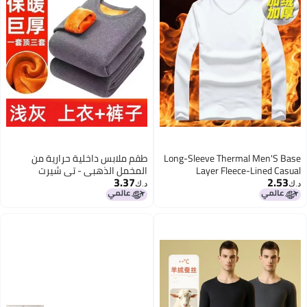
Long-Sleeve Thermal Men'S Base
طقم ملابس داخلية حرارية من
Layer Fleece-Lined Casual
المخمل الذهبي - تي شيرت
3.37
2.53
Versatile Slim-Fit Innerwear Black
وسروال سميك بأكمام طويلة للرجال
د.ك‏
د.ك‏
Gold