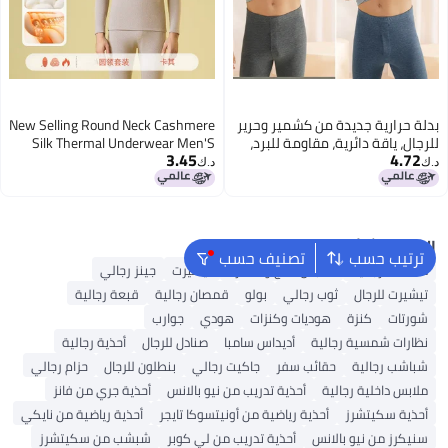
بدلة حرارية جديدة من كشمير وحرير
New Selling Round Neck Cashmere
للرجال، ياقة دائرية، مقاومة للبرد،
Silk Thermal Underwear Men'S
3.45
4.72
ملابس دافئة مبطنة بالفليس
Warm And Comfortable Autumn
د.ك‏
د.ك‏
Clothes And Pants Suit For Men
البحث الشائع
ترتيب حسب
تصنيف حسب
محفظة رجالية
ملابس الحج والعمرة
تيشيرت
جينز رجالي
تيشيرت للرجال
ثوب رجالي
بولو
قمصان رجالية
قبعة رجالية
شورتات
كنزة
هوديات وكنزات
هودي
جوارب
نظارات شمسية رجالية
أديداس سامبا
صنادل للرجال
أحذية رجالية
شباشب رجالية
حقائب سفر
جاكيت رجالي
بنطلون للرجال
حزام رجالي
ملابس داخلية رجالية
أحذية تدريب من نيو بالانس
أحذية جري من فانز
أحذية سكيتشرز
أحذية رياضية من أونيتسوكا تايجر
أحذية رياضية من نايكي
سنيكرز من نيو بالانس
أحذية تدريب من لي كوبر
شبشب من سكيتشرز