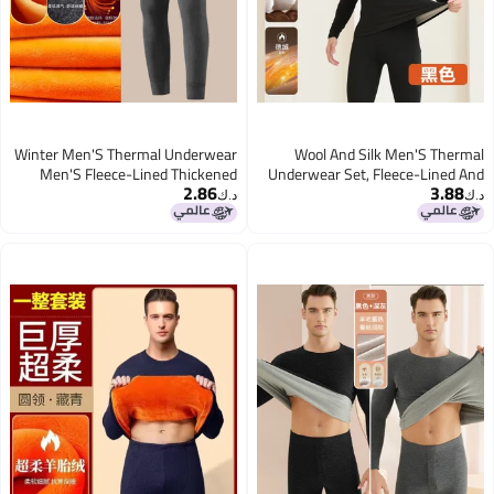
Winter Men'S Thermal Underwear
Wool And Silk Men'S Thermal
Men'S Fleece-Lined Thickened
Underwear Set, Fleece-Lined And
2.86
3.88
Warm Clothes For Young Couple
Thickened, With A Hooded Collar,
د.ك‏
د.ك‏
Suit Men'S Autumn Clothes And
Thickened Version
3
Trousers Workers