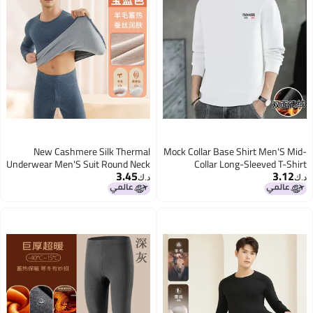
New Cashmere Silk Thermal
Mock Collar Base Shirt Men'S Mid-
Underwear Men'S Suit Round Neck
Collar Long-Sleeved T-Shirt
3.45
3.12
Cold-Proof Fleece-Lined Base
Sweater Scrub Autumn Clothes
د.ك‏
د.ك‏
Warm Clothes
Double-Sided Velvet Top Thermal
Underwear