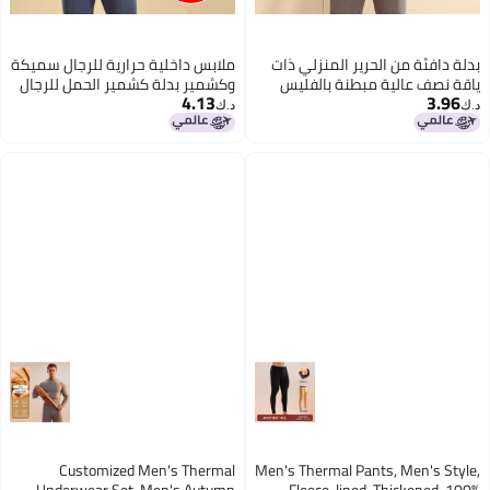
بدلة دافئة من الحرير المنزلي ذات
ملابس داخلية حرارية للرجال سميكة
ياقة نصف عالية مبطنة بالفليس
وكشمير بدلة كشمير الحمل للرجال
4.13
3.96
في بنطلون خريف منتصف الظهر
في منتصف العمر وكبار السن
د.ك‏
د.ك‏
القديم
ملابس داخلية برقبة متوسطة
ملابس خريفية سروال خريف
Customized Men's Thermal
Men's Thermal Pants, Men's Style,