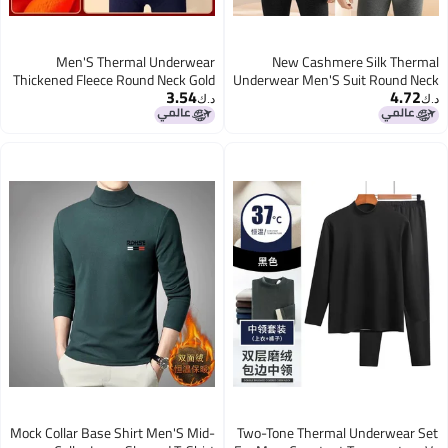
Men'S Thermal Underwear
New Cashmere Silk Thermal
Thickened Fleece Round Neck Gold
Underwear Men'S Suit Round Neck
3.54
4.72
Fleece Base Layer Top And Bottom
Cold-Proof Fleece-Lined Base
د.ك‏
د.ك‏
Set
Warm Clothes
4
Mock Collar Base Shirt Men'S Mid-
Two-Tone Thermal Underwear Set