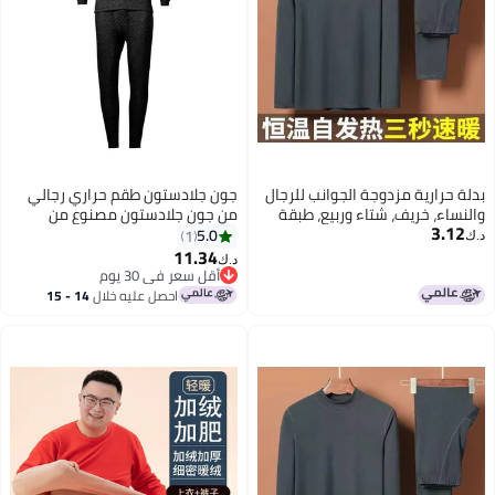
بدلة حرارية مزدوجة الجوانب للرجال
جون جلادستون طقم حراري رجالي
والنساء، خريف، شتاء وربيع، طبقة
من جون جلادستون مصنوع من
3.12
أساسية حرارية داخلية، بنطلونات
القطن بثلاث طبقات (أسود)
5.0
1
د.ك‏
طويلة، ملابس تصدير ملائمة
11.34
د.ك‏
أقل سعر في 30 يوم
أقل سعر في 30 يوم
احصل عليه خلال
14 - 15
اغسطس