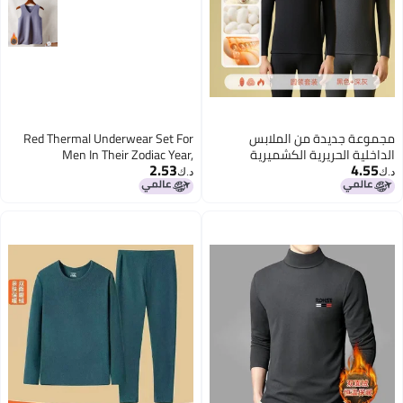
مجموعة جديدة من الملابس
Red Thermal Underwear Set For
الداخلية الحريرية الكشميرية
Men In Their Zodiac Year,
2.53
4.55
الحرارية للرجال، بطانة من الفليس
Thickened And Fleece-Lined,
د.ك‏
د.ك‏
وسميكة، الطبقة الأساسية العلوية
Suitable For Weddings,
والسفلية لعام 2025