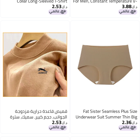
Collar Long-Sleeved T-Shirt
For Men, Constant Temperature V-
2.53
3.88
Sweater Scrub Autumn Clothes
Neck And Crew Neck, Non-Pilling,
د.ك‏
د.ك‏
Double-Sided Velvet Top Thermal
Skin-Friendly And Cold-Resistant
Underwear
Fat Sister Seamless Plus Size
قميص قاعدة حرارية مزدوجة
Underwear Suit Summer Thin Big
الجوانب، حجم كبير، سميك، سترة
2.53
2.36
Chest Small Comfortable Wireless
رجالية، قميص تي شيرت بأكمام
د.ك‏
د.ك‏
Sports Vest
طويلة، ياقة عالية، قميص قاعدة
دافئ لـ