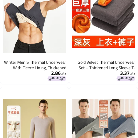
Winter Men'S Thermal Underwear
Gold Velvet Thermal Underwear
With Fleece Lining, Thickened
Set – Thickened Long Sleeve T-
2.86
3.37
Front And Back Patches, Vest Top,
Shirt and Pants for Men
د.ك‏
د.ك‏
Undershirt, Cold-Proof