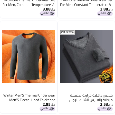
For Men, Constant Temperature V-
For Men, Constant Temperature V-
3.88
3.88
Neck And Crew Neck, Non-Pilling,
Neck And Crew Neck, Non-Pilling,
د.ك‏
د.ك‏
Skin-Friendly And Cold-Resistant
Skin-Friendly And Cold-Resistant
ملابس داخلية حرارية سميكة
Winter Men'S Thermal Underwear
مبطنة بالفليس للشتاء للرجال
Men'S Fleece-Lined Thickened
2.95
2.53
ملابس خريفية يمكن للشباب
Warm Clothes For Young Couple
د.ك‏
د.ك‏
ارتداؤها بلوزة واحدة بحجم زائد
Suit Men'S Autumn Clothes And
Trousers Workers