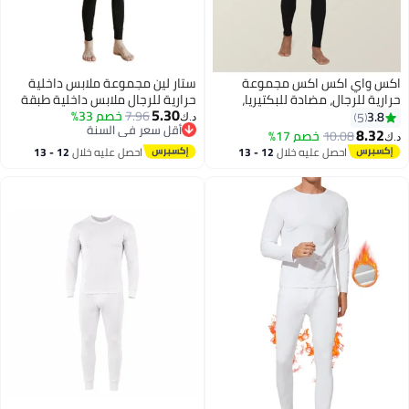
اكس واي اكس اكس مجموعة
ستار لين مجموعة ملابس داخلية
حرارية للرجال، مضادة للبكتيريا،
حرارية للرجال ملابس داخلية طبقة
5.30
لطيفة على البشرة مع الاحتفاظ
7.96
خصم 33%
قاعدة حرارية قمم طويلة وأسفل
3.8
5
د.ك‏
أقل سعر في السنة
بالحرارة، مجموعة Iللملابس الداخلية
للرجال ، جونز حرارية طويلة للرجال
8.32
10.08
خصم 17%
د.ك‏
3
أقل سعر في السنة
الحرارية بمقاس عادي
للرياضات اليومية والخارجية
احصل عليه خلال
12 - 13
احصل عليه خلال
12 - 13
اغسطس
اغسطس