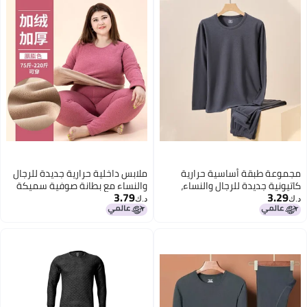
مجموعة طبقة أساسية حرارية
ملابس داخلية حرارية جديدة للرجال
كاتيونية جديدة للرجال والنساء،
والنساء مع بطانة صوفية سميكة
3.79
3.29
ملابس داخلية مصنوعة من القماش
د.ك‏
د.ك‏
الممشط من الجانبين، ملابس داخلية
حرارية متعددة الاستخدامات