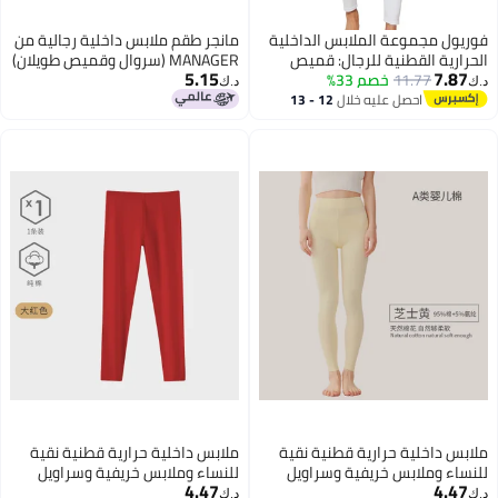
فوريول مجموعة الملابس الداخلية
مانجر طقم ملابس داخلية رجالية من
الحرارية القطنية للرجال: قميص
MANAGER (سروال وقميص طويلان)
5.15
7.87
11.77
وسروال طويل (أبيض)
خصم 33%
مصنوع من القطن بنسبة 100%،
د.ك‏
د.ك‏
مقاس صغير (Small)؛ طبقة أساسية
احصل عليه خلال
12 - 13
6
اغسطس
ناعمة وجيدة التهوية للاستخدام
اليومي، تتكون من قميص داخلي
بأكمام طويلة وسروال داخلي طويل،
ملابس داخلية يومية خفيفة الوزن،
لون أبيض.
ملابس داخلية حرارية قطنية نقية
ملابس داخلية حرارية قطنية نقية
للنساء وملابس خريفية وسراويل
للنساء وملابس خريفية وسراويل
4.47
4.47
للرجال سترة قطنية برقبة دائرية
للرجال سترة قطنية برقبة دائرية
د.ك‏
د.ك‏