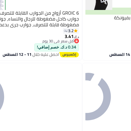
GROIC 6 أزواج من الجوارب القابلة للتصر
بفيونكة
جوارب كاحل مضغوطة للرجال والنساء، جوا
مضغوطة قابلة للتصرف، جوارب جري بدع
القدم قابلة للتنفس
3.2
4
6
3.41
د.ك‏
أقل سعر في 30 يوم
أقل سعر في 30 يوم
0.34 د.ك. خصم إضافي!
احصل عليه خلال
11 - 12 اغسطس