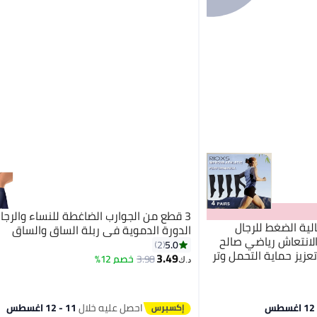
3 قطع من الجوارب الضاغطة للنساء والرج
ب عالية الضغط للرجال
الدورة الدموية في ربلة الساق والساق
الانتعاش رياضي صالح
5.0
2
تعزيز حماية التحمل وتر
3.49
3.98
خصم 12%
2
د.ك‏
احصل عليه خلال
11 - 12 اغسطس