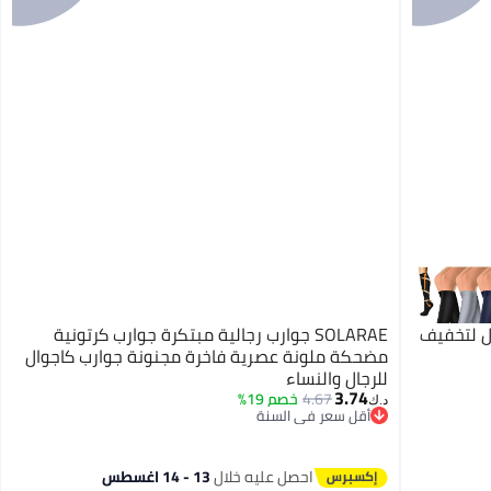
ال لتخفيف
SOLARAE جوارب رجالية مبتكرة جوارب كرتونية
مضحكة ملونة عصرية فاخرة مجنونة جوارب كاجوال
للرجال والنساء
3.74
4.67
خصم 19%
د.ك‏
أقل سعر في السنة
أقل سعر في السنة
احصل عليه خلال
13 - 14 اغسطس