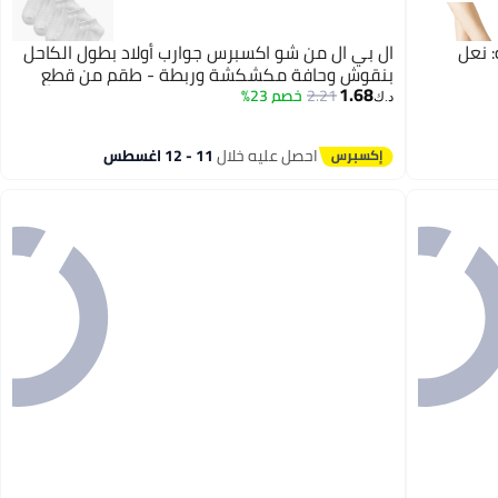
 نعل
ال بي ال من شو اكسبرس جوارب أولاد بطول الكاحل
بنقوش وحافة مكشكشة وربطة - طقم من قطع
1.68
2.21
خصم 23%
د.ك‏
احصل عليه خلال
11 - 12 اغسطس