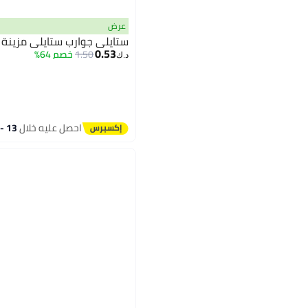
عرض
ستايلي جوارب ستايلي مزينة 
0.53
1.50
خصم 64%
د.ك‏
احصل عليه خلال
13 - 14 اغسطس