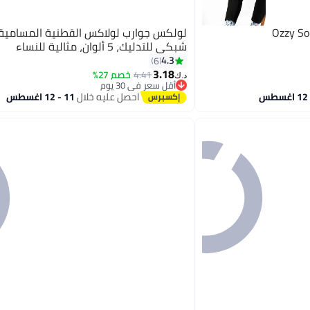
Ozzy So
لولكس جوارب لولاكس القطنية المسامية:
شبكي للتدليك، 5 ألوان، مثالية للنساء
4.3
6
3.18
4.41
خصم 27%
د.ك‏
أقل سعر في 30 يوم
أقل سعر في 30 يوم
احصل عليه خلال
11 - 12 اغسطس