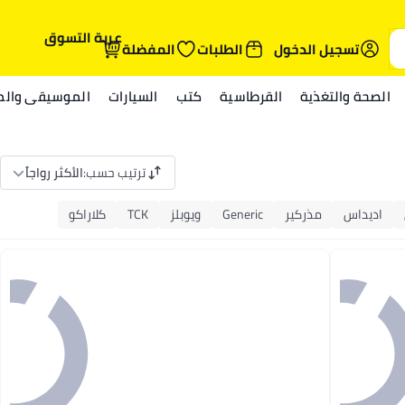
عربة التسوق
تسجيل الدخول
الطلبات
المفضلة
الصحة والتغذية
القرطاسية
كتب
السيارات
الموسيقى والمي
ترتيب حسب
:
الأكثر رواجاً
اديداس
مذركير
Generic
ويوبلز
TCK
كلاراكو