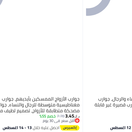
ء والرجال، جوارب
جوارب الأزواج الممسكين بأيديهم، جوارب
رب قصيرة غير قابلة
مغناطيسية متوسطة للرجال والنساء، جوا
مضحكة متطابقة للأزواج، تصميم لطيف 
3.45
7.78
خصم 55%
د.ك‏
أقل سعر في 30 يوم
الأسود)
أقل سعر في 30 يوم
احصل عليه خلال
13 - 14 اغسطس