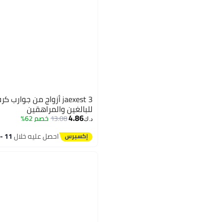
jaexest 3 أزواج من جوار
للبالغين والمراهقين
4.86
13.08
خصم 62%
د.ك‏
احصل عليه خلال
11 - 12 اغسطس