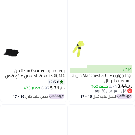
عرض
بوما جوارب Quarter سادة من
بوما جوارب Manchester City مزينة
PUMA مناسبة للجنسين مكونة من
برسومات للرجال
4 قطع
5.0
2
3.44
8.74
خصم 60%
5.21
6.97
خصم 25%
د.ك‏
د.ك‏
أقل سعر في 30 يوم
أقل سعر في 30 يوم
احصل عليه خلال
16 - 17
احصل عليه خلال
16 - 17
اغسطس
اغسطس