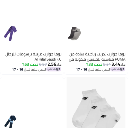
بوما جوارب تدريب رياضية سادة من
بوما جوارب مزينة برسومات للرجال
PUMA مناسبة للجنسين مكونة من
Al Hilal Saudi F.C
2.56
3.44
قطعتين
5.21
خصم 33%
6.97
خصم 63%
د.ك‏
د.ك‏
احصل عليه خلال
16 - 17
احصل عليه خلال
16 - 17
اغسطس
اغسطس