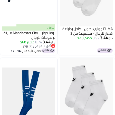
عرض
PUMA جوارب بطول الكاحل بطباعة
بوما جوارب Manchester City مزينة
شعار للرجال - مجموعة من 3
3.44
برسومات للرجال
3.97
خصم 13%
د.ك‏
3.44
8.74
خصم 60%
د.ك‏
أقل سعر في 30 يوم
أقل سعر في 30 يوم
احصل عليه خلال
16 - 17
اغسطس