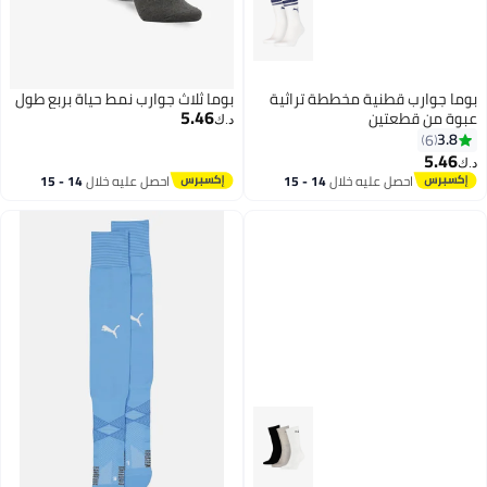
بوما جوارب قطنية مخططة تراثية
بوما ثلاث جوارب نمط حياة بربع طول
5.46
عبوة من قطعتين
د.ك‏
3.8
6
5.46
د.ك‏
2
احصل عليه خلال
14 - 15
احصل عليه خلال
14 - 15
اغسطس
اغسطس