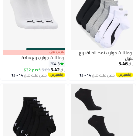
s
00
:
m
عرض برق
00
·
باقي 100%
بوما ثلاث جوارب نمط الحياة بربع
بوما ثلاث جوارب ربع سادة
طول
5.46
4.3
8
د.ك‏
3.42
5.09
خصم 32%
د.ك‏
6
احصل عليه خلال
14 - 15
احصل عليه خلال
14 - 15
اغسطس
اغسطس