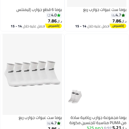
بوما ست عبوات جوارب ربع
بوما 6 قطع جوارب إليمنتس
4.0
4.7
2
4
7.86
7.86
د.ك‏
د.ك‏
احصل عليه خلال
14 - 15
احصل عليه خلال
14 - 15
3
اغسطس
اغسطس
بوما مجموعة جوارب رياضية سادة
بوما ست عبوات جوارب ربع
من PUMA مناسبة للجنسين مكونة
4.7
4
5.21
من 4 قطع
6.97
خصم 25%
7.86
د.ك‏