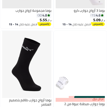
بوما 3 أزواج جوارب كرو
بوما مجموعة ازواج جوارب
4.8
4.6
30
15
5.55
5.09
د.ك‏
د.ك‏
احصل عليه خلال
14 - 15
احصل عليه خلال
14 - 15
2
اغسطس
اغسطس
s
00
:
m
عرض برق
00
·
باقي 100%
بوما أزواج جوارب طاقم بتصميم
بوما جوارب مبطنة عبوة من 2
العناصر