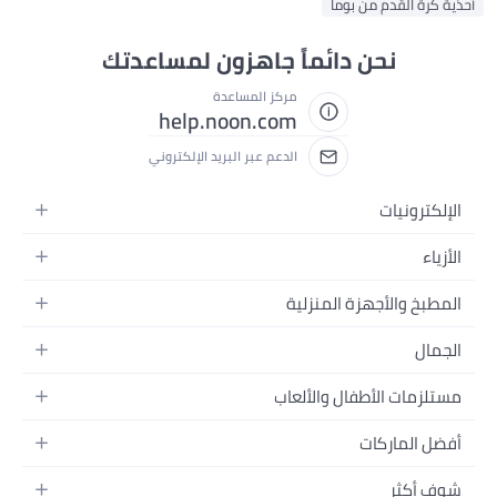
أحذية كرة القدم من بوما
نحن دائماً جاهزون لمساعدتك
مركز المساعدة
help.noon.com
الدعم عبر البريد الإلكتروني
الإلكترونيات
الجوالات
الأزياء
التابلت
أزياء نسائية
المطبخ والأجهزة المنزلية
اللابتوبات
أزياء رجالية
الحمام
الأجهزة المنزلية
الجمال
أزياء البنات
ديكور البيت
الكاميرات
العطور
أزياء الأولاد
مستلزمات الأطفال والألعاب
المطبخ والسفرة
التلفزيونات
المكياج
الساعات
الحفاضات
أدوات وتحسين المنزل
السماعات
أفضل الماركات
العناية بالشعر
المجوهرات
وسائل تنقل الأطفال
المفارش
ألعاب القيمنق
سامسونج
العناية بالبشرة
شوف أكثر
حقائب نسائية