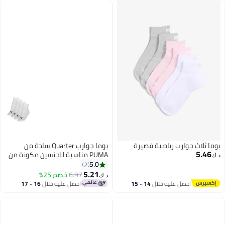
بوما ثلاث جوارب رياضية قصيرة
بوما جوارب Quarter سادة من
5.46
PUMA مناسبة للجنسين مكونة من
د.ك‏
4 قطع
5.0
2
5.21
6.97
خصم 25%
د.ك‏
احصل عليه خلال
14 - 15
احصل عليه خلال
16 - 17
اغسطس
اغسطس