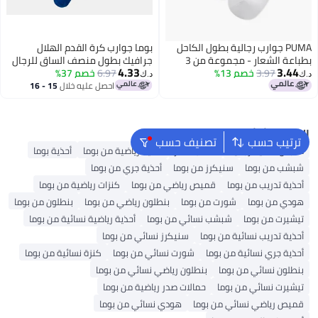
PUMA جوارب رجالية بطول الكاحل
بوما جوارب كرة القدم الهلال
بطباعة الشعار - مجموعة من 3
جرافيك بطول منصف الساق للرجال
4.33
3.44
3.97
خصم 13%
6.97
خصم 37%
د.ك‏
د.ك‏
احصل عليه خلال
15 - 16
3
اغسطس
البحث الشائع
ترتيب حسب
تصنيف حسب
ملابس داخلية رجالية
حقائب ظهر
أحذية رياضية من بوما
أحذية بوما
شبشب من بوما
سنيكرز من بوما
أحذية جري من بوما
أحذية تدريب من بوما
قميص رياضي من بوما
كنزات رياضية من بوما
هودي من بوما
شورت من بوما
بنطلون رياضي من بوما
بنطلون من بوما
تيشيرت من بوما
شبشب نسائي من بوما
أحذية رياضية نسائية من بوما
أحذية تدريب نسائية من بوما
سنيكرز نسائي من بوما
أحذية جري نسائية من بوما
شورت نسائي من بوما
كنزة نسائية من بوما
بنطلون نسائي من بوما
بنطلون رياضي نسائي من بوما
تيشيرت نسائي من بوما
حمالات صدر رياضية من بوما
قميص رياضي نسائي من بوما
هودي نسائي من بوما