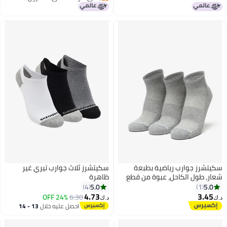
باقي 1 وحدات في المخزون
سكيتشرز جوارب رياضية بطبعة
سكيتشرز ثلاث جوارب تيري غير
شعار، طول الكاحل، عبوة من قطع
ظاهرة
5.0
5.0
4
1
4.73
3.45
24% OFF
6.30
د.ك‏
د.ك‏
احصل عليه خلال
13 - 14
اغسطس