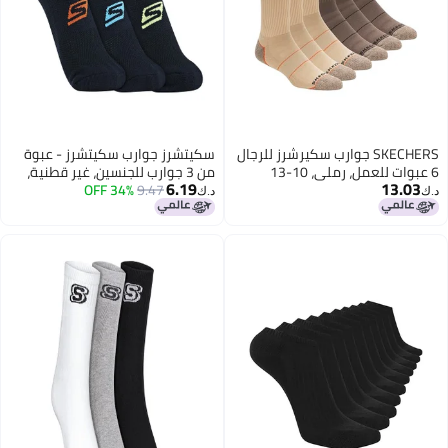
SKECHERS جوارب سكيرشرز للرجال
سكيتشرز جوارب سكيتشرز - عبوة
6 عبوات للعمل، رملي، 10-13
من 3 جوارب للجنسين، غير قطنية،
6.19
13.03
قصيرة
9.47
34% OFF
د.ك‏
د.ك‏