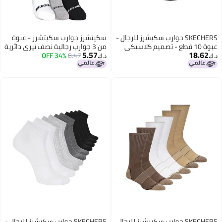
SKECHERS جوارب سكيشرز للرجال -
سكيتشرز جوارب سكيتشرز - عبوة
عبوة 10 قطع - تصميم كلاسيكي
من 3 جوارب رجالية نصف تيري دائرية
5.57
18.62
قصير من تيري، مع قاعدة قدم
8.47
34% OFF
د.ك‏
د.ك‏
مريحة ومبطنة
SKECHERS جوارب سكيرشرز للرجال
SKECHERS جوارب سكيشرز للرجال -