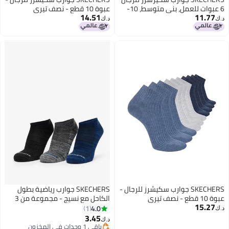
6 عبوات للعمل، بني متوسط، 10-
عبوة 10 قطع - نصف تيري
14.51
11.77
13
كلاسيكية بارتفاع ربع، تصميم مريح
د.ك‏
د.ك‏
ووسادة قدم مبطنة
SKECHERS جوارب سكيشرز للرجال -
SKECHERS جوارب رياضية بطول
عبوة 10 قطع - نصف تيري
الكاحل مع نسيج - مجموعة من 3
15.27
كلاسيكية بارتفاع ربع الكاحل، تصميم
4.0
1
د.ك‏
مريح ووسادة قدم مبطنة
3.45
د.ك‏
باقي 1 وحدات في المخزون