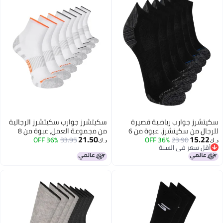
سكيتشرز جوارب رياضية قصيرة
سكيتشرز جوارب سكيتشرز الرجالية
للرجال من سكيتشرز، عبوة من 6
من مجموعة العمل، عبوة من 8
21.50
15.22
23.90
36% OFF
جوارب، لون أسود، مقاس 10-13
33.95
36% OFF
جوارب، قصيرة تصل إلى منتصف
د.ك‏
د.ك‏
أقل سعر في السنة
أمريكي
الساق، مبطنة بشكل إضافي مع
أقل سعر في السنة
تهوية شبكية، لون أبيض، مقاس
10-13