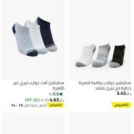
سكيتشرز جوارب رياضية قصيرة
سكيتشرز ثلاث جوارب تيري غير
رجالية من تيري ممتد
ظاهرة
3.45
5.0
4
د.ك‏
4.63
26% OFF
6.30
د.ك‏
احصل عليه خلال
13 - 14
اغسطس