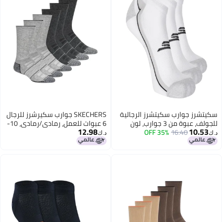
سكيتشرز جوارب سكيتشرز الرجالية
SKECHERS جوارب سكيرشرز للرجال
للجولف، عبوة من 3 جوارب، لون
6 عبوات للعمل، رمادي/رمادي، 10-
12.98
10.53
16.40
أبيض تقليدي، مقاس 10-13
35% OFF
13
د.ك‏
د.ك‏