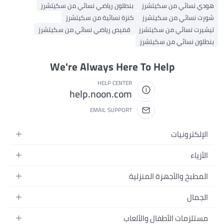
هودي نسائي من سكيتشرز
بنطلون رياضي نسائي من سكيتشرز
شورت نسائي من سكيتشرز
كنزة نسائية من سكيتشرز
تيشيرت نسائي من سكيتشرز
قميص رياضي نسائي من سكيتشرز
بنطلون نسائي من سكيتشرز
We're Always Here To Help
HELP CENTER
help.noon.com
EMAIL SUPPORT
الإلكترونيات
الجوالات
الأزياء
التابلت
أزياء نسائية
المطبخ والأجهزة المنزلية
اللابتوبات
أزياء رجالية
الحمام
الأجهزة المنزلية
الجمال
أزياء البنات
ديكور البيت
الكاميرات
العطور
أزياء الأولاد
مستلزمات الأطفال والألعاب
المطبخ والسفرة