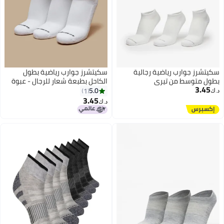
سكيتشرز جوارب رياضية رجالية
سكيتشرز جوارب رياضية بطول
بطول متوسط من تيري
الكاحل بطبعة شعار للرجال - عبوة
3.45
من قطع
5.0
1
د.ك‏
3.45
د.ك‏