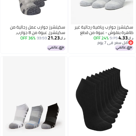
سكيتشرز جوارب رياضية رجالية غير
سكيتشرز جوارب عمل رجالية من
ظاهرة بنقوش - عبوة من قطع
سكيتشرز، عبوة من 8 جوارب،
21.23
4.33
5.75
24% OFF
33.53
36% OFF
رمادي/رمادي، مقاس 10-13
د.ك‏
د.ك‏
أقل سعر في 7 يوم
أقل سعر في 7 يوم