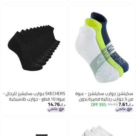
سكيتشرز جوارب سكيتشرز - عبوة
SKECHERS جوارب سكيشرز للرجال -
من 3 جوارب رجالية قصيرة بدون
عبوة 10 قطع - جوارب كلاسيكية
14.76
7.61
قماش تيري
11.73
35% OFF
نصف تيري بارتفاع ربع، تصميم مريح
د.ك‏
د.ك‏
ووسادة قدم مبطنة