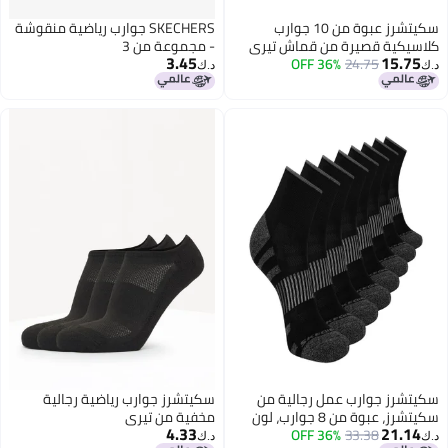
سكيتشرز عبوة من 10 جوارب
SKECHERS جوارب رياضية منقوشة
كلاسيكية قصيرة من قماش تيري
- مجموعة من 3
3.45
15.75
24.75
36% OFF
نصفي، مريحة وذات نعل داخلي
د.ك‏
د.ك‏
مبطن
سكيتشرز جوارب عمل رجالية من
سكيتشرز جوارب رياضية رجالية
سكيتشرز، عبوة من 8 جوارب، لون
مخفية من تيري
4.33
21.14
أسود، مقاس 10-13
33.38
36% OFF
د.ك‏
د.ك‏