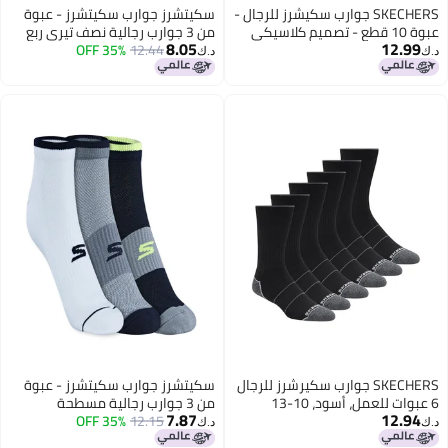
SKECHERS جوارب سكيشرز للرجال -
سكيتشرز جوارب سكيتشرز - عبوة
عبوة 10 قطع - تصميم كلاسيكي
من 3 جوارب رجالية نصف تيري ربع
8.05
12.99
قصير من تيري، مع قاعدة قدم
دائرية
12.44
35% OFF
د.ك‏
د.ك‏
مريحة ومبطنة
SKECHERS جوارب سكيرشرز للرجال
سكيتشرز جوارب سكيتشرز - عبوة
6 عبوات للعمل، أسود، 10-13
من 3 جوارب رجالية مسطحة
7.87
12.94
12.15
محبوكة قصيرة
35% OFF
د.ك‏
د.ك‏