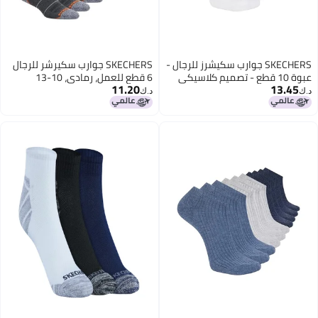
SKECHERS جوارب سكيشرز للرجال -
SKECHERS جوارب سكيرشر للرجال
عبوة 10 قطع - تصميم كلاسيكي
6 قطع للعمل، رمادي، 10-13
11.20
13.45
قصير من تيري، مع قاعدة قدم
د.ك‏
د.ك‏
مريحة ومبطنة