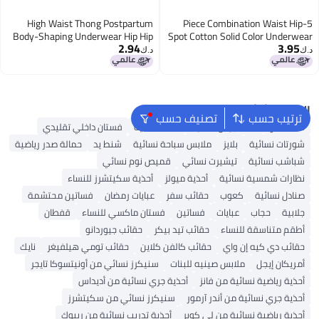
High Waist Thong Postpartum
5-Piece Combination Waist Hip
Body-Shaping Underwear Hip Hip
Spot Cotton Solid Color Underwear
2.94
3.95
Leakage Hip Tight Briefs T-Back
Ladies Plus Large Size
د.ك‏
د.ك‏
البحث الشائع
ترتيب حسب
تصنيف حسب
شنط ألدو
شنط جيس نسائية
شنط نسائية
فستان داخلي تقليدي
شورتات نسائية
بلايز
ملابس سباحة نسائية
شنط يد
حمالة صدر رياضية
شباشب نسائية
تيشيرت نسائي
قميص نوم نسائي
نظارات شمسية نسائية
أحذية ميولز
أحذية سكيتشرز للنساء
صنادل نسائية
كعوب
حقائب سفر
عبايات رمضان
فساتين محتشمة
جلابية
حجاب
عبايات
فساتين
فستان ماكسي للنساء
قفطان
أطقم متناسقة للنساء
حقائب تيد بيكر
حقائب جيوردانو
حقائب دي كيه إن واي
حقائب كالفن كلاين
حقائب تومي هيلفيغر
نايك
أمريكان إيجل
ملابس صينيه للبنات
سنيكرز نسائي من أونيتسوكا تايجر
أحذية رياضية نسائية من فانز
أحذية جري نسائية من أديداس
أحذية جري نسائية من أندر آرمور
سنيكرز نسائي من سكيتشرز
أحذية رياضية نسائية من لي كوبر
أحذية تدريب نسائية من ريبوك