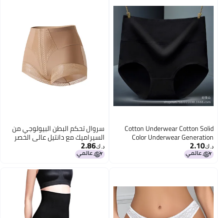
Cotton Underwear Cotton Solid
سروال تحكم البطن البيولوجي من
Color Underwear Generation
السيراميك مع دانتيل عالي الخصر
2.86
2.10
Assembly Packaging M-4Xl Tmall
وشكل ثلاثي الأبعاد لرفع المؤخرة
د.ك‏
د.ك‏
Large Size