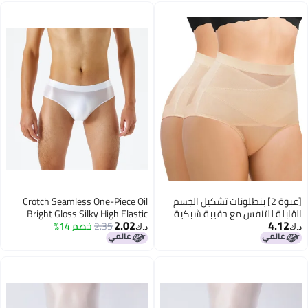
[عبوة 2] بنطلونات تشكيل الجسم
Crotch Seamless One-Piece Oil
القابلة للتنفس مع حقيبة شبكية
Bright Gloss Silky High Elastic
2.02
4.12
لرفع الأرداف وتمارين اليوغا
2.35
خصم 14%
Large Size Men'S And Women'S
د.ك‏
د.ك‏
Briefs Underwear Transparent
7056