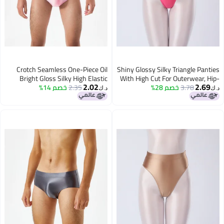
Crotch Seamless One-Piece Oil
Shiny Glossy Silky Triangle Panties
Bright Gloss Silky High Elastic
With High Cut For Outerwear, Hip-
2.02
2.69
3.78
خصم 28%
Hugging High-Waisted Plus-Size
2.35
خصم 14%
Large Size Men'S And Women'S
د.ك‏
د.ك‏
Briefs Underwear Transparent
Tight-Fitting Underwear 7254
7056