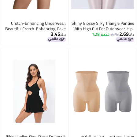
Crotch-Enhancing Underwear,
Shiny Glossy Silky Triangle Panties
Beautiful Crotch-Enhancing, Fake
With High Cut For Outerwear, Hip-
3.45
2.69
3.78
خصم 28%
Hugging High-Waisted Plus-Size
Butt-Lifting Pants, Fixed Sponge
د.ك‏
د.ك‏
Pads, Body-Shaping Pants
Tight-Fitting Underwear 7254
2
سروال مستوحى من زي الرقص
Bikini Ladies One-Piece Swimsuit