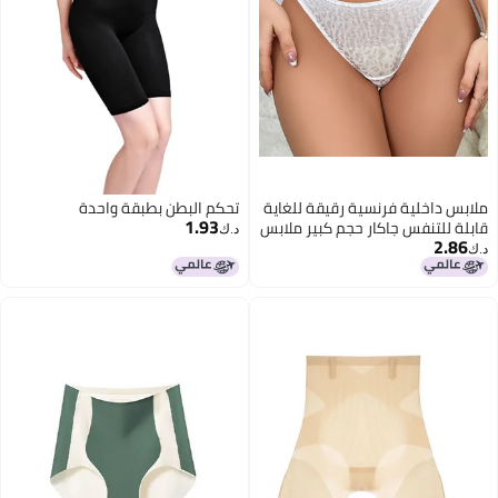
ملابس داخلية فرنسية رقيقة للغاية
تحكم البطن بطبقة واحدة
1.93
قابلة للتنفس جاكار حجم كبير ملابس
د.ك‏
2.86
داخلية قطنية نقية رفع الورك خصر
د.ك‏
منخفض سراويل قصيرة