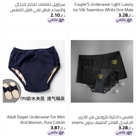
Couple'S Underwear Light Luxury
سراويل حفاضات للكبار للرجال
Ice Silk Seamless White One Male
والنساء، قطن نقي قابل للتنفس
2.10
3.28
And One Female Couple'S Lace
ومقاوم للرطوبة، مورد مباشر من
د.ك‏
د.ك‏
Pure Desire Simple Love You
المصنع لسرير المسنين لرعاية سلس
البول، سراويل قابلة للغسل
ملابس داخلية للزوجين من الحرير
Adult Diaper Underwear For Men
الجليدي الفاخر الخفيف بدون seams
And Women, Pure Cotton
3.87
3.28
بيضاء، واحد ذكر وواحدة أنثى، دانتيل
Breathable And Moisture-Proof
د.ك‏
د.ك‏
نقي، رغبة بسيطة، أحبك
Bed Manufacturer Direct Supply