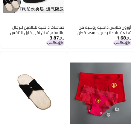
أوزون ملابس داخلية روسية من
حفاضات داخلية للبالغين للرجال
قطعة واحدة بدون seams قطن
والنساء، قطن نقي قابل للتنفس
3.87
1.68
نقي بنطلون برازيلي منخفض الخصر
ومقاوم للرطوبة، إمدادات مباشرة
د.ك‏
د.ك‏
من المصنع لرعاية كبار السن الذين
7
يعانون من السلس، سراويل قابلة
للغسل