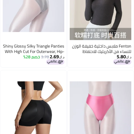
Fenton ملابس داخلية خفيفة الوزن
Shiny Glossy Silky Triangle Panties
للنساء من الأكريليك للاحتفاظ
With High Cut For Outerwear, Hip-
2.69
5.80
بالحرارة، مناسبة لفصلي الربيع
3.78
خصم 28%
Hugging High-Waisted Plus-Size
د.ك‏
د.ك‏
والخريف، دافئة وغير ضخمة وصديقة
Tight-Fitting Underwear 7254
للبشرة