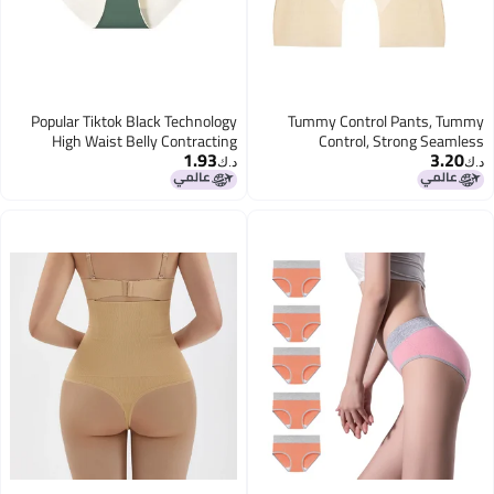
Popular Tiktok Black Technology
Tummy Control Pants, Tummy
High Waist Belly Contracting
Control, Strong Seamless
1.93
3.20
Underwear Hip Lifting Waist
Waistband, Buttocks Lift, High
د.ك‏
د.ك‏
Slimming Body Shaping Pants
Waist, Buttocks Tightening, Crotch
Binding Belly Contracting
Tightening, Body Shaping Safety
Pants