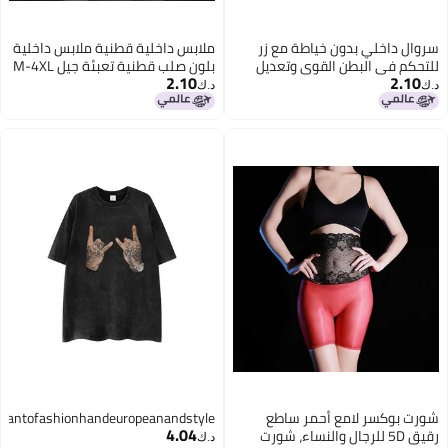
سروال داخلي بدون خياطة مع زر
ملابس داخلية قطنية ملابس داخلية
للتحكم في البطن القوي وتعديل
بلون صلب قطنية تعبئة جيل M-4XL
2.10
2.10
الأرداف القوي لتشكيل الجسم
Tmall حجم كبير
د.ك‏
د.ك‏
شورت بوكسر لامع أحمر ساطع
cantofashionhandeuropeanandstyle
4.04
رقيق 5D للرجال والنساء، شورت
د.ك‏