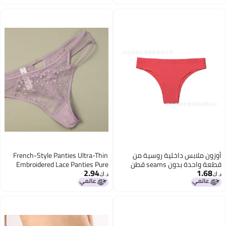
For The Elderly Incontinence Care
Washable Briefs
أوزون ملابس داخلية روسية من
French-Style Panties Ultra-Thin
قطعة واحدة بدون seams قطن
Embroidered Lace Panties Pure
2.94
1.68
نقي بنطلون برازيلي منخفض الخصر
Cotton Crotch Lift Low-Rise Plus-
د.ك‏
د.ك‏
Size Panties T-Back Panties
7