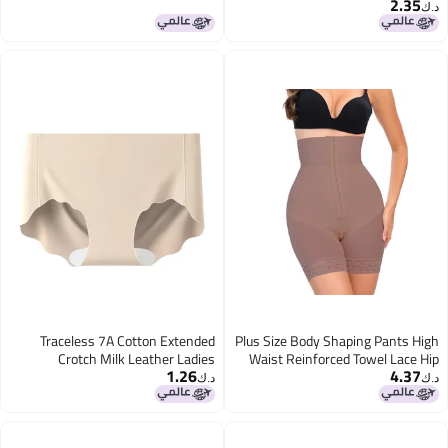
2.35
بوكسر ناعم مثل الحرير بزيت الحصان،
د.ك‏
جوارب شفافة كبيرة الحجم
Traceless 7A Cotton Extended
Plus Size Body Shaping Pants High
Crotch Milk Leather Ladies
Waist Reinforced Towel Lace Hip
1.26
4.37
Underwear Comfortable Yoga
Pants
د.ك‏
د.ك‏
Fitness Not Hip Waist Ladies
Briefs