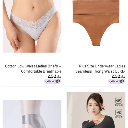
Cotton Low Waist Ladies Briefs –
Plus Size Underwear Ladies
Comfortable Breathable
Seamless Thong Waist Quick-
2.52
2.52
Underwear for Adults
Drying Exercise Yoga Thong
د.ك‏
د.ك‏
Underwear