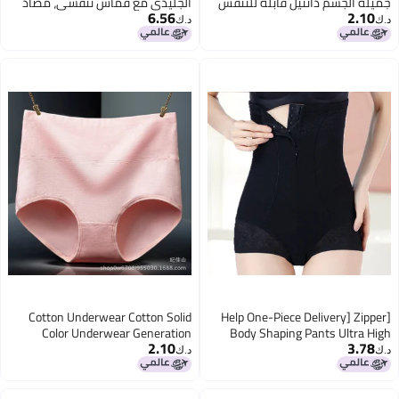
جميلة الجسم دانتيل قابلة للتنفس
الجليدي مع قماش تنفسي، مضاد
6.56
2.10
مريحة عالية المرونة بدون seams
للتجسس، 2 قطعة
د.ك‏
د.ك‏
قطنية منطقة عارية الشعور
Cotton Underwear Cotton Solid
[Help One-Piece Delivery] Zipper
Color Underwear Generation
Body Shaping Pants Ultra High
2.10
3.78
Assembly Packaging M-4Xl Tmall
Waist Belly Contracting
د.ك‏
د.ك‏
Large Size
Underwear Plus Size 4Xl Body
Shaping Pants