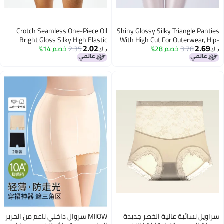
Crotch Seamless One-Piece Oil
Shiny Glossy Silky Triangle Panties
Bright Gloss Silky High Elastic
With High Cut For Outerwear, Hip-
2.02
2.69
3.78
خصم 28%
Hugging High-Waisted Plus-Size
2.35
خصم 14%
Large Size Men'S And Women'S
د.ك‏
د.ك‏
Briefs Underwear Transparent
Tight-Fitting Underwear 7254
7056
سراويل نسائية عالية الخصر جديدة
MIIOW سروال داخلي ناعم من الحرير