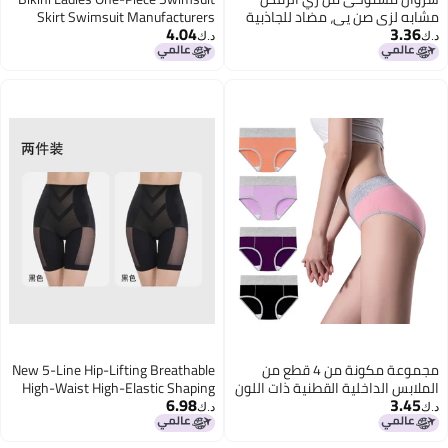
مشابه لزي صن يي، مضاد للجاذبية
Skirt Swimsuit Manufacturers
4.04
3.36
مع تحكم في البطن ورفع المؤخرة،
Om2402
د.ك‏
د.ك‏
ملابس تشكيل البطن، سروال تشكيل
الجسم، سروال نحيف بدون seams
مجموعة مكونة من 4 قطع من
New 5-Line Hip-Lifting Breathable
الملابس الداخلية القطنية ذات اللون
High-Waist High-Elastic Shaping
6.98
3.45
المتناسق للنساء بحجم كبير
Pants No-Mark Anti-Roll
د.ك‏
د.ك‏
Pressurized Flat-Angle Belly-
Tucking Pants