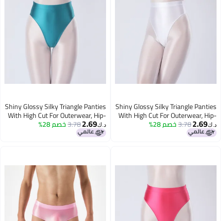
Shiny Glossy Silky Triangle Panties
Shiny Glossy Silky Triangle Panties
With High Cut For Outerwear, Hip-
With High Cut For Outerwear, Hip-
2.69
2.69
3.78
خصم 28%
Hugging High-Waisted Plus-Size
3.78
خصم 28%
Hugging High-Waisted Plus-Size
د.ك‏
د.ك‏
Tight-Fitting Underwear 7254
Tight-Fitting Underwear 7254