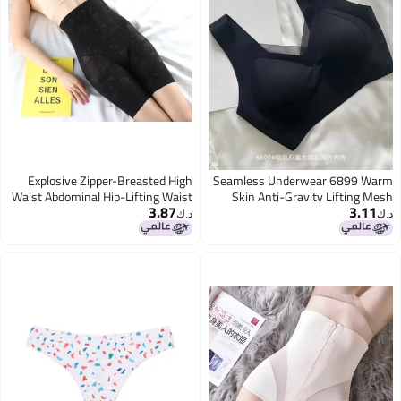
Explosive Zipper-Breasted High
Seamless Underwear 6899 Warm
Waist Abdominal Hip-Lifting Waist
Skin Anti-Gravity Lifting Mesh
3.87
3.11
Stomach Shaping Pants
Underwear High Quality Version
د.ك‏
د.ك‏
Postpartum Abdominal Pants
Semi-Fixed Cup Push Up
Safety Pants Shaping
Underwear