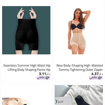
Seamless Summer High Waist Hip
New Body-Shaping High-Waisted
Lifting Body Shaping Pants Hip
Tummy-Tightening Outer Zipper
3.11
4.37
Lifting Magic Fake Butt High
Body-Shaping Butt-Lifting Pants
د.ك‏
د.ك‏
Elastic Comfortable Body Shaping
With Good Figure
Waist Shaping Pants