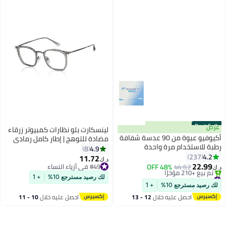
Best Seller
عرض
لينسكارت بلو نظارات كمبيوتر زرقاء
أكيوفيو عبوة من 90 عدسة شفافة
مضادة للتوهج | إطار كامل رمادي
رطبة للاستخدام مرة واحدة
مربع الشكل | للرجال والنساء |
4.9
8
يومياً<div>
4.2
237
متوسط | Lb E13529
11.72
د.ك‏
22.99
44.62
48% OFF
#49 في أزياء النساء
د.ك‏
#2 في العدسات
#49 في أزياء النساء
لك رصيد مسترجع 10%
+ 1
باقي 10 وحدات في المخزون
لك رصيد مسترجع 10%
+ 1
تم بيع +210 مؤخرًا
احصل عليه خلال
12 - 13
احصل عليه خلال
10 - 11
#2 في العدسات
اغسطس
اغسطس