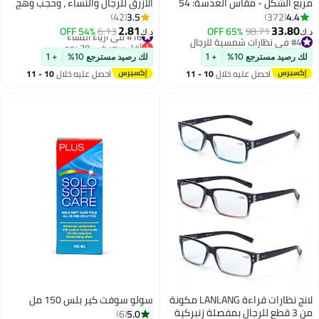
مربع الشكل - مقاس العدسة: 54
الأزرق للرجال والنساء ، وحجب وهج
مم - لون: أسود - طراز RB3648
الأشعة فوق البنفسجية المضادة
3.5
4.4
42
372
002/58 54 للجنسين
للضوء الأزرق ، ونظارات ألعاب
2.81
33.80
98.71
65% OFF
#16 في أزياء النساء
6.13
54% OFF
د.ك‏
د.ك‏
الكمبيوتر التلفزيونية - نظارات غير
#4 في نظارات شمسية للرجال
أقل سعر في 30 يوم
#4 في نظارات شمسية للرجال
#16 في أزياء النساء
قصر النظر (Blck)
لك رصيد مسترجع 10%
+ 1
لك رصيد مسترجع 10%
+ 1
احصل عليه خلال
10 - 11
احصل عليه خلال
10 - 11
اغسطس
اغسطس
لانج نظارات قراءة LANLANG مكونة
سولو سوفت كير بلس 150 مل
من 3 قطع للرجال بمفصلة زنبركية
5.0
6
#1 في أزياء رجالية