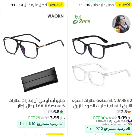
شفاف +0.0 (عبوة من 4)
احصل عليه خلال
10 - 11
احصل عليه خلال
10 - 11
اغسطس
اغسطس
SUNDAREE 2 قطعة نظارات الضوء
دبليو أيه أو كي أن إطارات نظارات
الأزرق للنساء، نظارات الضوء الأزرق
كلاسيكية أنيقة للرجال، إطار
للرجال نظارات حجب الضوء الأزرق
بلاستيكي عتيق للجنسين. نظارات
3.8
2.8
106
6
نظارات للقراءة والألعاب
كلاسيكية مربعة الشكل، مضادة
3.99
3.09
#23 في أزياء النساء
4.42
30% OFF
4.33
7% OFF
د.ك‏
د.ك‏
للأشعة الزرقاء، إطار TR90. نظارات
تم بيع +10 مؤخرًا
لك رصيد مسترجع 10%
+ 1
#23 في أزياء النساء
طيار مضادة لإجهاد العين، مناسبة
لك رصيد مسترجع 10%
+ 1
لقراءة الكمبيوتر، نظارات كبيرة