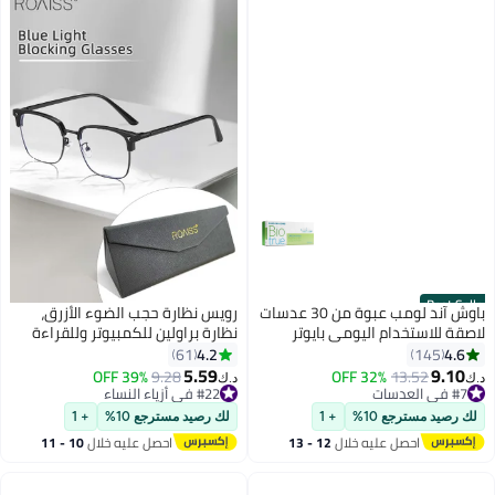
Best Seller
باوش آند لومب عبوة من 30 عدسات
رويس نظارة حجب الضوء الأزرق،
لاصقة للاستخدام اليومي بايوتر
نظارة براولين للكمبيوتر وللقراءة
والألعاب والتلفزيون والهواتف بفلتر
4.2
4.6
61
145
الضوء الأزرق، نظارات الموضة
5.59
9.10
39% OFF
9.28
32% OFF
13.52
د.ك‏
د.ك‏
المضادة لإجهاد العين والصداع
#7 في العدسات
#22 في أزياء النساء
#7 في العدسات
#22 في أزياء النساء
للنساء والرجال، أسود، 52 مم
لك رصيد مسترجع 10%
+ 1
لك رصيد مسترجع 10%
+ 1
احصل عليه خلال
12 - 13
احصل عليه خلال
10 - 11
اغسطس
اغسطس