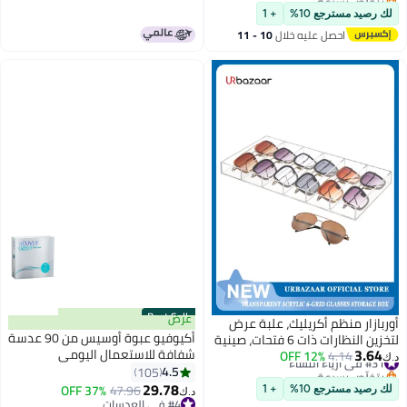
تم بيع +20 مؤخرًا
#3 في سائل تنظيف العدسات
لك رصيد مسترجع 10%
+ 1
#2 في حافظات العدسات اللاصقة
احصل عليه خلال
10 - 11
اغسطس
Best Seller
عرض
أوربازار منظم أكريليك، علبة عرض
أكيوفيو عبوة أوسيس من 90 عدسة
لتخزين النظارات ذات 6 فتحات، صينية
3.64
شفافة للاستعمال اليومي
#31 في أزياء النساء
4.14
12% OFF
تنظيم درج النظارات قابلة للتكديس
د.ك‏
بتخلّص بسرعة
4.5
105
#31 في أزياء النساء
29.78
37% OFF
47.96
لك رصيد مسترجع 10%
+ 1
د.ك‏
#4 في العدسات