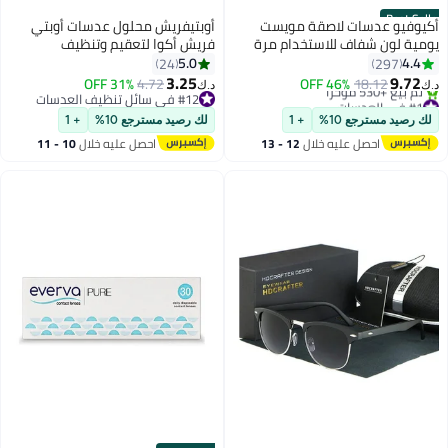
Best Seller
أكيوفيو عدسات لاصقة مويست
أوبتيفريش محلول عدسات أوبتي
يومية لون شفاف للاستخدام مرة
فريش أكوا لتعقيم وتنظيف
واحدة، 30 قطعة
العدسات اللاصقة – 150 مل
5.0
4.4
24
297
3.25
9.72
31% OFF
4.72
46% OFF
18.12
د.ك‏
د.ك‏
#1 في العدسات
#12 في سائل تنظيف العدسات
بتخلّص بسرعة
#12 في سائل تنظيف العدسات
لك رصيد مسترجع 10%
+ 1
لك رصيد مسترجع 10%
+ 1
تم بيع +530 مؤخرًا
احصل عليه خلال
12 - 13
احصل عليه خلال
10 - 11
#1 في العدسات
اغسطس
اغسطس