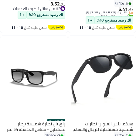
وعدسات شفافة 3 ألوان بما في
3.52
4.5
21
أقل سعر في 30 يوم
د.ك‏
ذلك 1.0-3.5 ديوبتر L-L007
5.41
#2 في سائل تنظيف العدسات
باقي 2 وحدات في المخزون
د.ك‏
#2 في سائل تنظيف العدسات
تم بيع +20 مؤخرًا
لك رصيد مسترجع 10%
+ 1
#1 في أزياء رجالية
لك رصيد مسترجع 10%
+ 1
احصل عليه خلال
10 - 11
احصل عليه خلال
10 - 11
اغسطس
اغسطس
Best Seller
هيكما بلس العنوان: نظارات
راي بان نظارة شمسية بإطار
شمسية مستقطبة للرجال والنساء،
مستطيل - مقاس العدسة: 54 مم
نظارات شمسية كلاسيكية سوداء
رجال
4.0
4.2
304
27