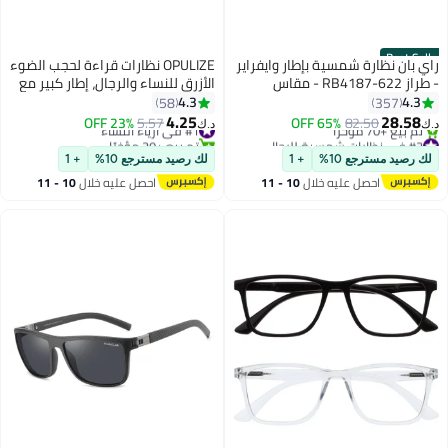
Best Seller
راي بان نظارة شمسية بإطار وايفراير
OPULIZE نظارات قراءة لحجب الضوء
- طراز RB4187-622 - مقاس
الأزرق للنساء والرجال، إطار كبير مع
العدسة: 54 مم - لون أسود رجال
حماية UV400 وخصائص مضادة
4.3
4.3
58
357
للانعكاس، نظارات كمبيوتر مضادة
4.25
28.58
82.50
65% OFF
#1 في أزياء النساء
5.57
23% OFF
د.ك‏
د.ك‏
للتوهج، سوداء +0.00 (عبوة من 1)
#3 في نظارات شمسية للرجال
تم بيع +30 مؤخرًا
بتخلّص بسرعة
#1 في أزياء النساء
لك رصيد مسترجع 10%
+ 1
لك رصيد مسترجع 10%
+ 1
تم بيع +70 مؤخرًا
احصل عليه خلال
10 - 11
احصل عليه خلال
10 - 11
#3 في نظارات شمسية للرجال
اغسطس
اغسطس