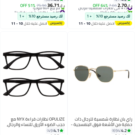
للقيادة وصيد السمك مع حماية من
36.71
2.70
#13 في نظارات شمسية للرجال
7.66
64% OFF
75.96
51% OFF
د.ك‏
د.ك‏
الأشعة فوق البنفسجية
تم بيع +60 مؤخرًا
#6 في نظارات شمسية للرجال
#13 في نظارات شمسية للرجال
باقي 3 وحدات في المخزون
لك رصيد مسترجع 10%
+ 1
لك رصيد مسترجع 10%
+ 1
تم بيع +60 مؤخرًا
احصل عليه خلال
10 - 11
احصل عليه خلال
10 - 11
#6 في نظارات شمسية للرجال
اغسطس
اغسطس
راي بان نظارة شمسية للرجال ذات
OPULIZE نظارات قراءة NYX مع
حماية من الأشعة فوق البنفسجية -
حجب الضوء الأزرق للنساء والرجال،
RB3548N - مقاس العدسة: 54 ملم
إطار مستطيل مع حماية من الأشعة
4.1
4.2
49
694