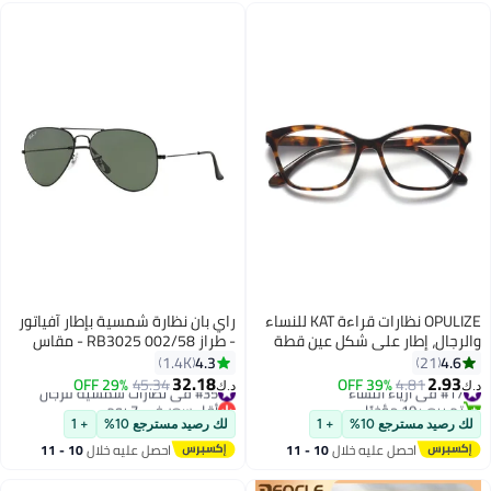
OPULIZE نظارات قراءة KAT للنساء
راي بان نظارة شمسية بإطار آفياتور
والرجال، إطار على شكل عين قطة
- طراز RB3025 002/58 - مقاس
مع مفصلات زنبركية، صدفة بني
العدسة: 62 مم - لون أسود
4.3
4.6
1.4K
21
لامع +1.00 (عبوة من 1)
للجنسين
32.18
2.93
#17 في أزياء النساء
4.81
39% OFF
#35 في نظارات شمسية للرجال
45.34
29% OFF
د.ك‏
د.ك‏
تم بيع +10 مؤخرًا
أقل سعر في 7 يوم
#17 في أزياء النساء
#35 في نظارات شمسية للرجال
لك رصيد مسترجع 10%
+ 1
لك رصيد مسترجع 10%
+ 1
احصل عليه خلال
10 - 11
احصل عليه خلال
10 - 11
اغسطس
اغسطس