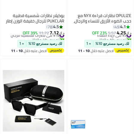
OPULIZE نظارات قراءة NYX مع
بوكيلار نظارات شمسية قطبية
حجب الضوء الأزرق للنساء والرجال،
PUKCLAR للرجال خفيفة الوزن إطار
إطار مستطيل مع حماية من الأشعة
TR90 حماية UV400 نظارات
4.5
4.1
78
49
فوق البنفسجية وإجهاد العين،
شمسية مربعة
7.12
4.25
#3 في أزياء النساء
5.57
23% OFF
#18 في نظارات شمسية للرجال
11.72
39% OFF
د.ك‏
د.ك‏
نظارات كمبيوتر للألعاب مضادة
تم بيع +10 مؤخرًا
تم بيع +40 مؤخرًا
#3 في أزياء النساء
للتوهج، سوداء، شفافة +0.0 (عبوة
#18 في نظارات شمسية للرجال
لك رصيد مسترجع 10%
+ 1
لك رصيد مسترجع 10%
+ 1
من 2)
احصل عليه خلال
10 - 11
احصل عليه خلال
10 - 11
اغسطس
اغسطس