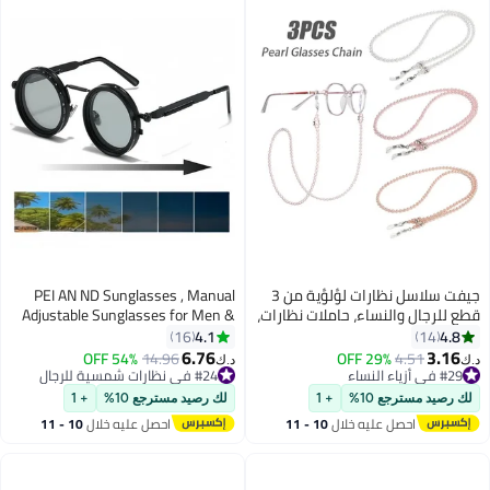
جيفت سلاسل نظارات لؤلؤية من 3
PEI AN ND Sunglasses , Manual
قطع للرجال والنساء، حاملات نظارات،
Adjustable Sunglasses for Men &
حبل تعليق للرقبة، إكسسوار نظارات
Women, 1-9 Rotatable Light
4.1
4.8
16
14
(ذهبي وردي/وردي/أبيض)
Control, Polarized, UV400
6.76
3.16
54% OFF
14.96
29% OFF
4.51
د.ك‏
د.ك‏
Protection, for Driving, Fishing,
#29 في أزياء النساء
#24 في نظارات شمسية للرجال
#29 في أزياء النساء
#24 في نظارات شمسية للرجال
Travel, Outdoor Activities
لك رصيد مسترجع 10%
+ 1
لك رصيد مسترجع 10%
+ 1
احصل عليه خلال
10 - 11
احصل عليه خلال
10 - 11
اغسطس
اغسطس