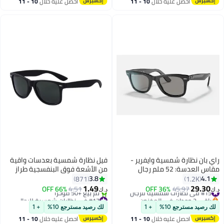
احصل عليه خلال
10 - 11
احصل عليه خلال
10 - 11
الحجم، مضادة للأشعة الزرقاء، مرآة
اغسطس
اغسطس
مسطحة.
راي بان نظارة شمسية وايفرير -
فيل نظارة شمسية بعدسات واقية
مقاس العدسة: 52 ملم رجال
من الأشعة فوق البنفسجية طراز
V510
3.8
4.1
871
1.2K
1.49
29.30
#15 في نظارات شمسية للرجال
45.97
36% OFF
4.51
66% OFF
د.ك‏
د.ك‏
باقي 2 وحدات في المخزون
#17 في نظارات شمسية للرجال
#15 في نظارات شمسية للرجال
أقل سعر في 30 يوم
لك رصيد مسترجع 10%
+ 1
لك رصيد مسترجع 10%
+ 1
تم بيع +50 مؤخرًا
احصل عليه خلال
10 - 11
احصل عليه خلال
10 - 11
#17 في نظارات شمسية للرجال