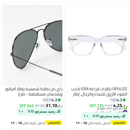
اغسطس
اغسطس
OPULIZE نظارات قراءة ERA لحجب
راي بان نظارة شمسية بإطار آفياتور
الضوء الأزرق للنساء والرجال، إطار
وبعدساتٍ مستقطبة - طراز
كبير مع حماية UV400 ومانع
0RB3025 - حجم العدسة: 58 مم -
4.3
4.3
693
58
للانعكاس، نظارات كمبيوتر مضادة
أسود للجنسين
31.10
4.25
64% OFF
87.89
23% OFF
5.57
د.ك‏
د.ك‏
للتوهج، شفافة +0.00 (عبوة من 1)
#2 في أزياء النساء
لك رصيد مسترجع 10%
+ 1
بتخلّص بسرعة
لك رصيد مسترجع 10%
+ 1
تم بيع +20 مؤخرًا
احصل عليه خلال
10 - 11
احصل عليه خلال
10 - 11
#2 في أزياء النساء
اغسطس
اغسطس