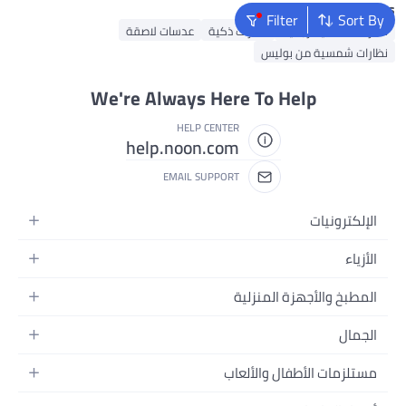
Popular Searches
Filter
Sort By
نظارات شمسية رجالية
نظارات ذكية
عدسات لاصقة
نظارات شمسية من بوليس
We're Always Here To Help
HELP CENTER
help.noon.com
EMAIL SUPPORT
الإلكترونيات
الجوالات
الأزياء
التابلت
أزياء نسائية
المطبخ والأجهزة المنزلية
اللابتوبات
أزياء رجالية
الحمام
الأجهزة المنزلية
الجمال
أزياء البنات
ديكور البيت
الكاميرات
العطور
أزياء الأولاد
مستلزمات الأطفال والألعاب
المطبخ والسفرة
التلفزيونات
المكياج
الساعات
الحفاضات