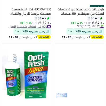
Best Seller
باوش آند لومب عبوة من 6 عدسات
HDCRAFTER نظارات شمسية
لاصقة من سوفلنس 59 ،عدسات
سميكة مربعة للرجال والنساء
شهرية للاستعمال مرة واحدة.
بتصميم عتيق مع حماية UV400
4.2
4.5
261
284
5.32
6.67
13% OFF
6.13
43% OFF
11.81
د.ك‏
د.ك‏
#5 في العدسات
#29 في نظارات شمسية للرجال
بتخلّص بسرعة
#29 في نظارات شمسية للرجال
لك رصيد مسترجع 10%
+ 1
لك رصيد مسترجع 10%
+ 1
تم بيع +290 مؤخرًا
احصل عليه خلال
12 - 13
احصل عليه خلال
10 - 11
#5 في العدسات
اغسطس
اغسطس