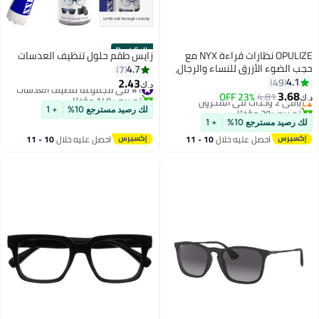
Best Seller
OPULIZE نظارات قراءة NYX مع
زايس طقم حلول تنظيف العدسات
حجب الضوء الأزرق للنساء والرجال،
4.7
7
إطار مستطيل مع حماية من الأشعة
2.43
4.1
49
#1 في مجموعة تنظيف العدسات
د.ك‏
فوق البنفسجية وإجهاد العين،
3.68
تم بيع +140 مؤخرًا
باقي 2 وحدات في المخزون
4.81
23% OFF
د.ك‏
نظارات كمبيوتر للألعاب مضادة
#1 في مجموعة تنظيف العدسات
تم بيع +30 مؤخرًا
لك رصيد مسترجع 10%
+ 1
باقي 2 وحدات في المخزون
للتوهج، سوداء +1.5 (عبوة من 1)
لك رصيد مسترجع 10%
+ 1
احصل عليه خلال
10 - 11
احصل عليه خلال
10 - 11
اغسطس
اغسطس