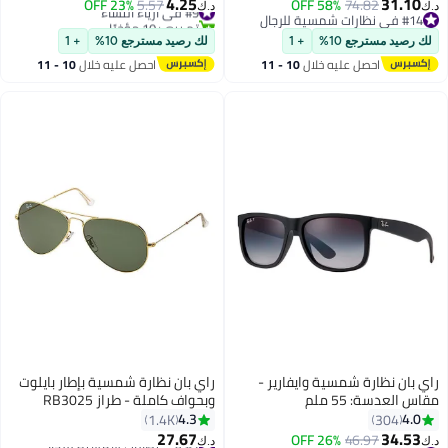
- ذهبي رجال
فوق البنفسجية وإجهاد العين،
4.25
31.10
74.82
58% OFF
#9 في أزياء النساء
5.57
23% OFF
د.ك‏
د.ك‏
نظارات كمبيوتر للألعاب مضادة
#14 في نظارات شمسية للرجال
تم بيع +10 مؤخرًا
#14 في نظارات شمسية للرجال
#9 في أزياء النساء
للتوهج، سوداء +2.0 (عبوة من 2)
لك رصيد مسترجع 10%
+ 1
لك رصيد مسترجع 10%
+ 1
احصل عليه خلال
10 - 11
احصل عليه خلال
10 - 11
اغسطس
اغسطس
راي بان نظارة شمسية وايفارير -
راي بان نظارة شمسية بإطار بايلوت
مقاس العدسة: 55 ملم
وبحواف كاملة - طراز RB3025
L0205 - حجم العدسة: 58 مم -
4.3
4.0
1.4K
304
ذهبي رجال
27.67
34.53
46.97
26% OFF
#7 في نظارات شمسية للرجال
د.ك‏
د.ك‏