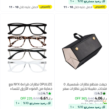
من 1)
لك رصيد مسترجع 10%
+ 1
احصل عليه خلال
10 - 11
احصل عليه خلال
10 - 11
اغسطس
اغسطس
جيفت منظم نظارات شمسية، ٥
OPULIZE نظارات قراءة NYX مع
فتحات، حقيبة تخزين نظارات سفر
حماية من الضوء الأزرق للنساء
قابلة للطي، حامل نظارات معلق.
والرجال، إطار مستطيل مع حماية من
4.1
4.5
49
9
الأشعة فوق البنفسجية وإجهاد
6.61
4.06
6.40
بتخلّص بسرعة
36% OFF
8.59
23% OFF
د.ك‏
د.ك‏
العين، نظارات كمبيوتر للألعاب
تم بيع +20 مؤخرًا
لك رصيد مسترجع 10%
+ 1
بتخلّص بسرعة
مضادة للتوهج، أسود، بني، رمادي،
لك رصيد مسترجع 10%
+ 1