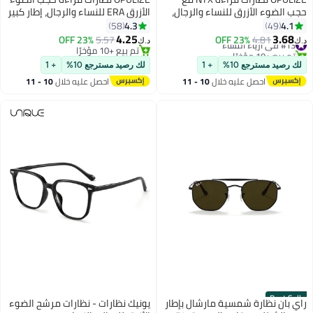
حجب الضوء الأزرق للنساء والرجال،
الأزرق ERA للنساء والرجال، إطار كبير
إطار مستطيل مع حماية من الأشعة
مع حماية UV400 ومضاد للانعكاس،
4.3
4.1
58
49
فوق البنفسجية وإجهاد العين،
نظارات كمبيوتر مضادة للتوهج،
4.25
3.68
#13 في أزياء النساء
4.81
23% OFF
5.57
23% OFF
د.ك‏
د.ك‏
نظارات كمبيوتر للألعاب مضادة
شفافة +2.00 (عبوة من 1)
تم بيع +10 مؤخرًا
تم بيع +10 مؤخرًا
#13 في أزياء النساء
للتوهج، رمادي +1.5 (عبوة من 1)
تم بيع +10 مؤخرًا
لك رصيد مسترجع 10%
+ 1
لك رصيد مسترجع 10%
+ 1
احصل عليه خلال
10 - 11
احصل عليه خلال
10 - 11
اغسطس
اغسطس
Best Seller
راي بان نظارة شمسية مارشال بإطار
يونيك نظارات - نظارات مرشح الضوء