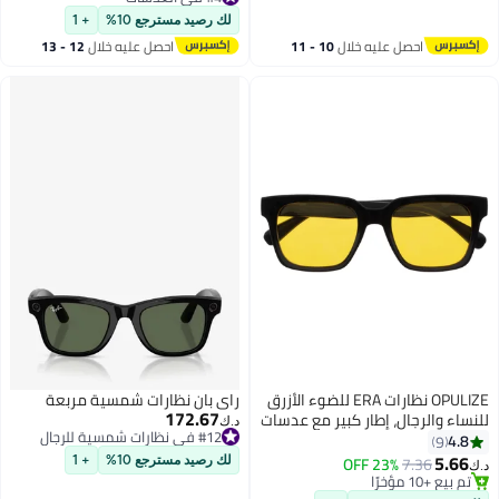
#4 في العدسات
لك رصيد مسترجع 10%
+ 1
احصل عليه خلال
10 - 11
احصل عليه خلال
12 - 13
اغسطس
اغسطس
OPULIZE نظارات ERA للضوء الأزرق
راي بان نظارات شمسية مربعة
172.67
للنساء والرجال، إطار كبير مع عدسات
د.ك‏
#12 في نظارات شمسية للرجال
صفراء مستقطبة وحماية UV400،
4.8
9
#12 في نظارات شمسية للرجال
مضادة للانعكاس ومضادة للتوهج،
5.66
23% OFF
7.36
لك رصيد مسترجع 10%
+ 1
د.ك‏
نظارات خارجية وقيادة، سوداء (عبوة
تم بيع +10 مؤخرًا
تم بيع +10 مؤخرًا