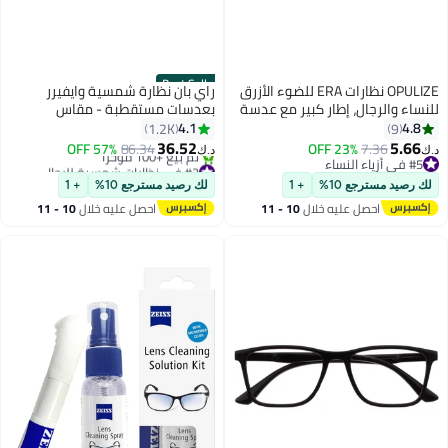
Best Seller
OPULIZE نظارات ERA للضوء الأزرق
راي بان نظارة شمسية وايفيرر
للنساء والرجال، إطار كبير مع عدسة
بعدسات مستقطبة - مقاس
شفافة وحماية UV400، مضادة
العدسات: 52 مم للجنسين
4.1
4.8
1.2K
9
للانعكاس ومضادة للتوهج، نظارات
36.52
5.66
57% OFF
86.34
23% OFF
7.36
د.ك‏
د.ك‏
الكمبيوتر والشاشة، سوداء (عبوة
#5 في أزياء النساء
#2 في نظارات شمسية للرجال
من 1)
#5 في أزياء النساء
بتخلّص بسرعة
لك رصيد مسترجع 10%
+ 1
لك رصيد مسترجع 10%
+ 1
تم بيع +100 مؤخرًا
احصل عليه خلال
10 - 11
احصل عليه خلال
10 - 11
#2 في نظارات شمسية للرجال
اغسطس
اغسطس