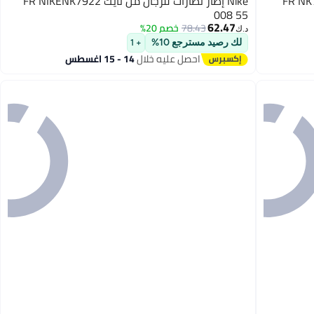
Nike إطار نظارات للرجال من نايك FR NIKENK7922
008 55
62.47
78.43
خصم 20%
د.ك‏
لك رصيد مسترجع 10%
+ 1
احصل عليه خلال
14 - 15 اغسطس