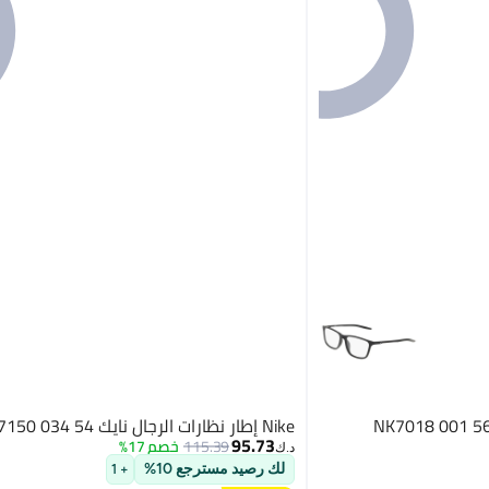
Nike إطار نظارات الرجال نايك NK7150 034 54
95.73
115.39
خصم 17%
د.ك‏
لك رصيد مسترجع 10%
+ 1