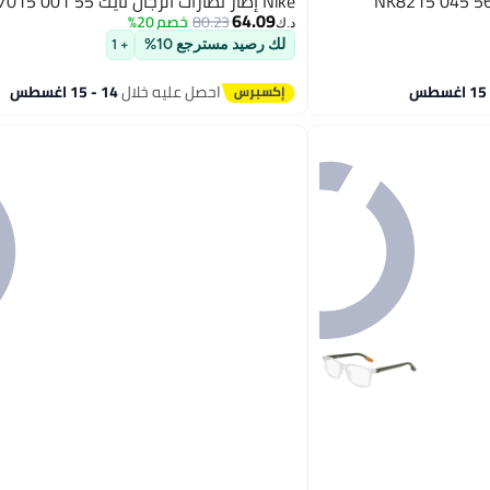
Nike إطار نظارات الرجال نايك FR NK7015 001 55
64.09
80.23
خصم 20%
د.ك‏
لك رصيد مسترجع 10%
+ 1
احصل عليه خلال
14 - 15 اغسطس