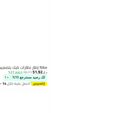
Nike إطار نظارات نايك بتصميم مربع
51.92
66.71
خصم 22%
د.ك‏
لك رصيد مسترجع 10%
+ 1
احصل عليه خلال
14 - 15 اغسطس