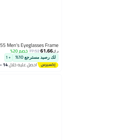
55 Men's Eyeglasses Frame
61.66
77.52
خصم 20%
د.ك‏
لك رصيد مسترجع 10%
+ 1
احصل عليه خلال
14 - 15 اغسطس