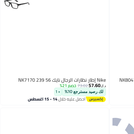
Nike إطار نظارات الرجال نايك NK7170 239 56
57.60
73.02
خصم 21%
د.ك‏
لك رصيد مسترجع 10%
+ 1
احصل عليه خلال
14 - 15 اغسطس