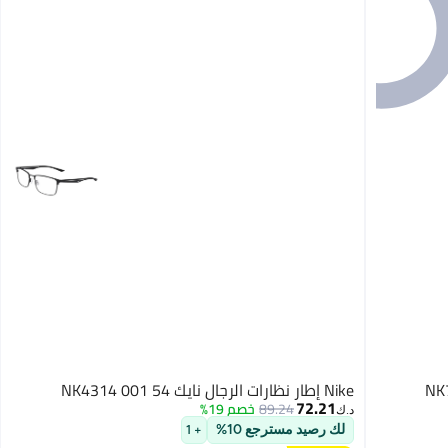
Nike إطار نظارات الرجال نايك NK4314 001 54
72.21
89.24
خصم 19%
د.ك‏
لك رصيد مسترجع 10%
+ 1