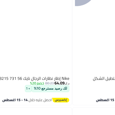
ستطيل الشكل
Nike إطار نظارات الرجال نايك NK8215 731 56
64.09
80.23
خصم 20%
د.ك‏
لك رصيد مسترجع 10%
+ 1
احصل عليه خلال
14 - 15 اغسطس