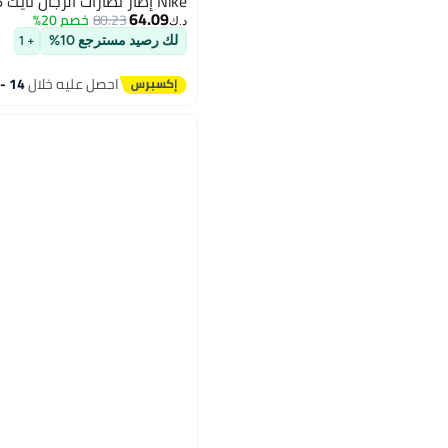
Nike إطار نظارات الرجال نايك NK8215 045 56
64.09
80.23
خصم 20%
د.ك‏
لك رصيد مسترجع 10%
+ 1
احصل عليه خلال
14 - 15 اغسطس