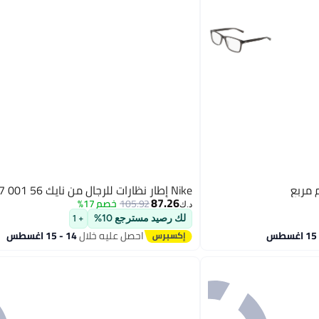
Nike إطار نظارات للرجال من نايك NK8047 001 56
87.26
105.92
خصم 17%
د.ك‏
لك رصيد مسترجع 10%
+ 1
احصل عليه خلال
14 - 15 اغسطس