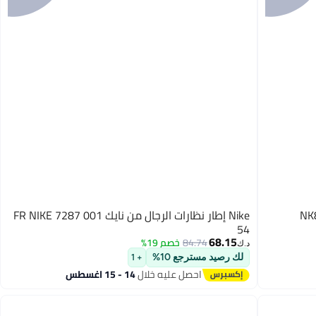
Nike إطار نظارات الرجال من نايك FR NIKE 7287 001
54
68.15
84.74
خصم 19%
د.ك‏
لك رصيد مسترجع 10%
+ 1
احصل عليه خلال
14 - 15 اغسطس