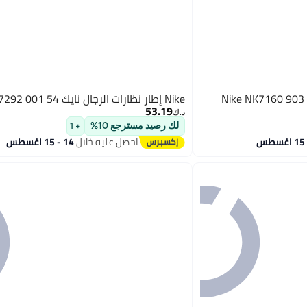
Nike NK7160 903 
Nike إطار نظارات الرجال نايك NK7292 001 54
53.19
د.ك‏
لك رصيد مسترجع 10%
+ 1
احصل عليه خلال
14 - 15 اغسطس