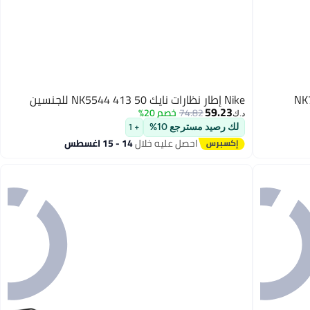
Nike إطار نظارات نايك NK5544 413 50 للجنسين
59.23
74.82
خصم 20%
د.ك‏
لك رصيد مسترجع 10%
+ 1
احصل عليه خلال
14 - 15 اغسطس