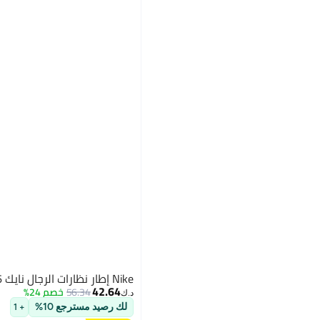
Nike إطار نظارات الرجال نايك NK7018 001 56
42.64
56.34
خصم 24%
د.ك‏
لك رصيد مسترجع 10%
+ 1